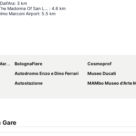
Dall'Ara
:
3
km
Sanctuary Of The Madonna Of San Luca
:
4.6
km
lmo Marconi Airport
:
5.5
km
Ampliar mapa
coni
BolognaFiere
Cosmoprof
Autodromo Enzo e Dino Ferrari
Museo Ducati
Autostazione
MAMbo Museo d'Arte Moderna 
a Gare