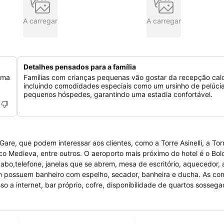
A carregar
A carregar
Detalhes pensados para a família
uma
Famílias com crianças pequenas vão gostar da recepção cal
incluindo comodidades especiais como um ursinho de pelúcia
pequenos hóspedes, garantindo uma estadia confortável.
are, que podem interessar aos clientes, como a Torre Asinelli, a Tor
co Medieva, entre outros. O aeroporto mais próximo do hotel é o Bo
bo,telefone, janelas que se abrem, mesa de escritório, aquecedor, 
mbém possuem banheiro com espelho, secador, banheira e ducha. As c
o a internet, bar próprio, cofre, disponibilidade de quartos sossega
ui um centro financeiro.