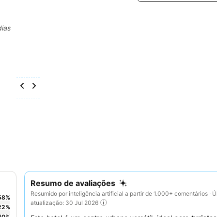
dias
Resumo de avaliações
Resumido por inteligência artificial a partir de 1.000+ comentários · Ú
58
%
atualização: 30 Jul 2026
22
%
10
%