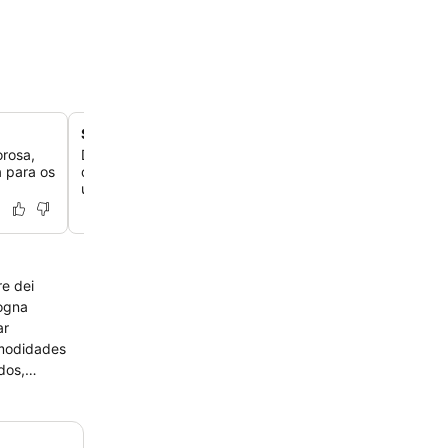
Suítes no último andar com vista para a cidade
orosa,
Desfrute de estadias elevadas em suítes localizadas no 
 para os
que oferecem vistas panorâmicas incríveis da charmos
urbana de Bolonha.
re dei
logna
ar
omodidades
dos,