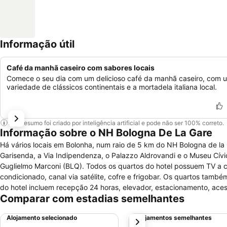
Informação útil
Café da manhã caseiro com sabores locais
Comece o seu dia com um delicioso café da manhã caseiro, com 
variedade de clássicos continentais e a mortadela italiana local.
Este resumo foi criado por inteligência artificial e pode não ser 100% correto.
Informação sobre o NH Bologna De La Gare
Há vários locais em Bolonha, num raio de 5 km do NH Bologna de la G
Garisenda, a Via Indipendenza, o Palazzo Aldrovandi e o Museu Cívi
Guglielmo Marconi (BLQ). Todos os quartos do hotel possuem TV a ca
condicionado, canal via satélite, cofre e frigobar. Os quartos ta
do hotel incluem recepção 24 horas, elevador, estacionamento, acess
Comparar com estadias semelhantes
lavanderia e adaptação para cadeira de rodas. O hotel também poss
Alojamento selecionado
Alojamentos semelhantes
próximo