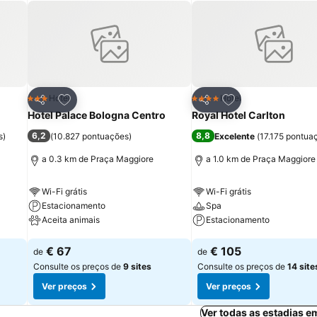
itos
Adicionar aos favoritos
Adicionar aos fav
Hotel
Hotel
3 Estrelas
4 Estrelas
Partilhar
Partilhar
Hotel Palace Bologna Centro
Royal Hotel Carlton
6,2
8,8
s
)
(
10.827 pontuações
)
Excelente
(
17.175 pontua
a 0.3 km de Praça Maggiore
a 1.0 km de Praça Maggiore
Wi-Fi grátis
Wi-Fi grátis
Estacionamento
Spa
Aceita animais
Estacionamento
Ver preços
Ver preços
€ 67
€ 105
de
de
Consulte os preços de
9 sites
Consulte os preços de
14 site
Ver preços
Ver preços
Ver todas as estadias 