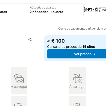
Hóspedes e quartos
PT · €
In
datas
2 hóspedes, 1 quarto.
Como os pagamentos influenciam os
Adicionar aos favoritos
€ 100
de
Partilhar
Consulte os preços de
15 sites
Ver preços
A carregar
A carregar