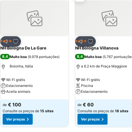
Adicionar aos favoritos
Adicionar aos favor
Hotel
Hotel
4 Estrelas
4 Estrelas
Partilhar
Partilhar
NH Bologna De La Gare
NH Bologna Villanova
8,4
8,4
Muito boa
(
9.978 pontuações
)
Muito boa
(
5.767 pontuaçõe
Bolonha, Itália
a 6.2 km de Praça Maggiore
Wi-Fi grátis
Wi-Fi grátis
Estacionamento
Piscina
Aceita animais
Estacionamento
Ver preços
Ver preços
€ 100
€ 60
de
de
Consulte os preços de
15 sites
Consulte os preços de
16 sites
Ver preços
Ver preços