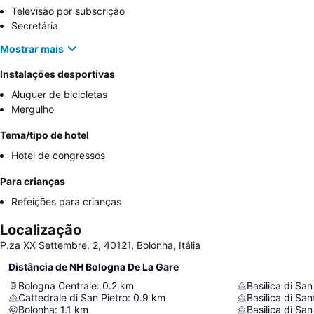
Televisão por subscrição
Secretária
Mostrar mais
Instalações desportivas
Aluguer de bicicletas
Mergulho
Tema/tipo de hotel
Hotel de congressos
Para crianças
Refeições para crianças
Localização
P.za XX Settembre, 2, 40121, Bolonha, Itália
Distância de NH Bologna De La Gare
Bologna Centrale
:
0.2
km
Basilica di San
Cattedrale di San Pietro
:
0.9
km
Basilica di Sa
Bolonha
:
1.1
km
Basilica di Sa