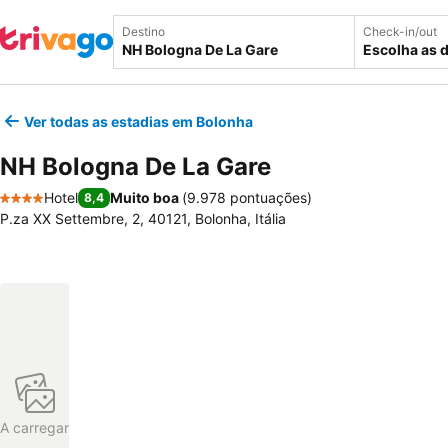
Destino
Check-in/out
Escolha as 
Ver todas as estadias em Bolonha
NH Bologna De La Gare
Hotel
Muito boa
(
9.978 pontuações
)
8,4
4 Estrelas
P.za XX Settembre, 2, 40121, Bolonha, Itália
A carregar