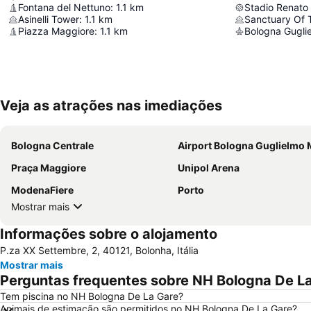
Fontana del Nettuno
:
1.1
km
Stadio Renato 
Asinelli Tower
:
1.1
km
Piazza Maggiore
:
1.1
km
Bologna Guglie
Veja as atrações nas imediações
Bologna Centrale
Airport Bologna Guglielmo Mar
Praça Maggiore
Unipol Arena
ModenaFiere
Porto
Mostrar mais
Informações sobre o alojamento
P.za XX Settembre, 2, 40121, Bolonha, Itália
Mostrar mais
Perguntas frequentes sobre NH Bologna De L
Tem piscina no NH Bologna De La Gare?
Animais de estimação são permitidos no NH Bologna De La Gare?