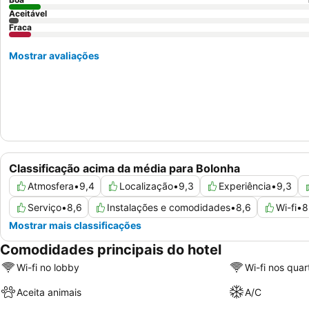
Aceitável
Fraca
Mostrar avaliações
Classificação acima da média para Bolonha
Atmosfera
•
9,4
Localização
•
9,3
Experiência
•
9,3
Serviço
•
8,6
Instalações e comodidades
•
8,6
Wi-fi
•
8
Mostrar mais classificações
Comodidades principais do hotel
Wi-fi no lobby
Wi-fi nos quar
Aceita animais
A/C