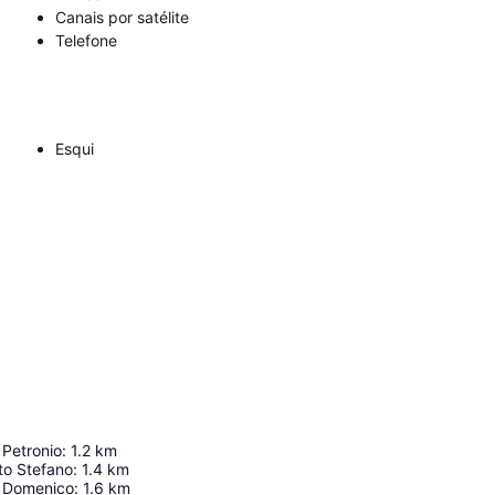
Canais por satélite
Telefone
Esqui
 Petronio
:
1.2
km
nto Stefano
:
1.4
km
n Domenico
:
1.6
km