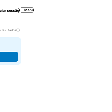
Menu
iciar sessão
 resultados