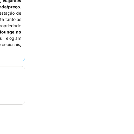
s
,
viajantes
ade/preço
.
estação de
te tanto às
ropriedade
e
lounge no
s elogiam
ecionais,
to o buffet
ão vasta e
nja fresco
.
referir os