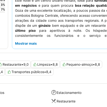
Este hotel é um centro urbano versátil, ideal para
turista
3
%
em negócios
e para quem procura
boa relação qualid
7
%
Goza de uma excelente localização, a poucos passos da 
comboios Bologna Centrale, oferecendo acesso convenien
atrações da cidade como aos transportes regionais. A p
dispõe de um
ginásio
bem equipado e de um relaxant
último piso
para aperitivos à noite. Os hóspede
consistentemente os funcionários e o serviço exc
destacando a sua postura profissional e prestável, enquan
Mostrar mais
de pequeno-almoço recebe muitos elogios pela sua seleç
variada, incluindo uma popular
máquina de sumo de lara
Para uma estadia mais tranquila, os hóspedes podem p
quartos virados para o jardim.
Restaurante
•
9,0
Limpeza
•
8,8
Pequeno-almoço
•
8,8
,4
Transportes públicos
•
8,4
tos
Estacionamento
Restaurante