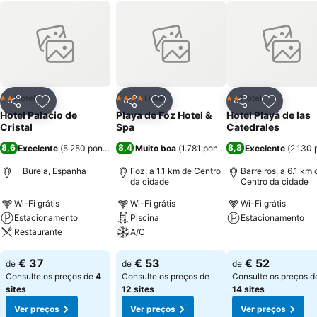
Hotel
Hotel
Hotel
2 Estrelas
4 Estrelas
2 Estrelas
Partilhar
Adicionar aos favoritos
Partilhar
Adicionar aos favoritos
Partilhar
Adicionar
Hotel Palacio de
Playa de Foz Hotel &
Hotel Playa de las
Cristal
Spa
Catedrales
8,6
8,4
8,8
Excelente
(
5.250 pontuações
)
Muito boa
(
1.781 pontuações
Excelente
)
(
2.130 
Burela, Espanha
Foz, a 1.1 km de Centro
Barreiros, a 6.1 km 
da cidade
Centro da cidade
Wi-Fi grátis
Wi-Fi grátis
Wi-Fi grátis
Estacionamento
Piscina
Estacionamento
Restaurante
A/C
Ver preços
Ver preços
Ver preços
€ 37
€ 53
€ 52
de
de
de
Consulte os preços de
4
Consulte os preços de
Consulte os preços d
sites
12 sites
14 sites
Ver preços
Ver preços
Ver preços