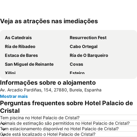
Veja as atrações nas imediações
Ampliar mapa
As Catedrais
Resurrection Fest
Ría de Ribadeo
Cabo Ortegal
Estaca de Bares
Ría de O Barqueiro
San Miguel de Reinante
Covas
Xilloi
Esteiro
Informações sobre o alojamento
Igrexa de Santa Marta de Ortigueira
Castro de Fazouro
Av. Arcadio Pardiñas, 154, 27880, Burela, Espanha
San Martiño
Ponte Romana do Porto o Malvide
Mostrar mais
Perguntas frequentes sobre Hotel Palacio de
Cristal
Tem piscina no Hotel Palacio de Cristal?
Animais de estimação são permitidos no Hotel Palacio de Cristal?
Tem estacionamento disponível no Hotel Palacio de Cristal?
Onde está localizado o Hotel Palacio de Cristal?