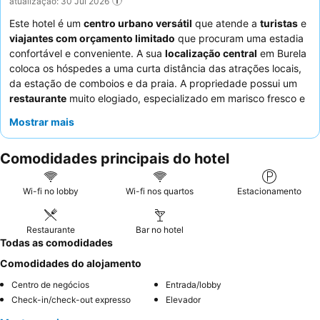
atualização: 30 Jul 2026
Este hotel é um
centro urbano versátil
que atende a
turistas
e
viajantes com orçamento limitado
que procuram uma estadia
confortável e conveniente. A sua
localização central
em Burela
coloca os hóspedes a uma curta distância das atrações locais,
da estação de comboios e da praia. A propriedade possui um
restaurante
muito elogiado, especializado em marisco fresco e
pratos de carne, oferecendo um valor excecional. Os hóspedes
Mostrar mais
elogiam consistentemente os
funcionários atenciosos e
simpáticos
, particularmente a equipa da receção, pelo seu
Comodidades principais do hotel
profissionalismo e recomendações úteis. Para uma experiência
verdadeiramente confortável, considere solicitar um quarto com
uma
casa de banho moderna e espaçosa
e desfrutar da muito
Wi-fi no lobby
Wi-fi nos quartos
Estacionamento
bem avaliada
travessa de marisco
no restaurante.
Restaurante
Bar no hotel
Todas as comodidades
Comodidades do alojamento
Centro de negócios
Entrada/lobby
Check-in/check-out expresso
Elevador