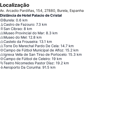
Localização
Av. Arcadio Pardiñas, 154, 27880, Burela, Espanha
Distância de Hotel Palacio de Cristal
Burela
:
0.6
km
Castro de Fazouro
:
7.3
km
San Cibrao
:
8
km
Museo Provincial do Mar
:
8.3
km
Museo do Mel
:
12.8
km
Castelo da Frouseira
:
13.1
km
Torre Do Marechal Pardo De Cela
:
14.7
km
Campo de Fútbol Municipal de Alfoz
:
15.2
km
Igrexa Vella de San Tirso de Portocelo
:
15.3
km
Campo de Fútbol de Celeiro
:
19
km
Teatro Nicomedes Pastor Díaz
:
19.2
km
Aeroporto Da Corunha
:
91.5
km