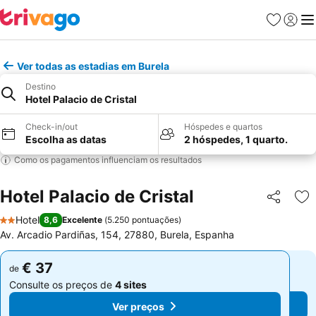
Favoritos
Iniciar
Me
Ver todas as estadias em Burela
Destino
Hotel Palacio de Cristal
Check-in/out
Hóspedes e quartos
Escolha as datas
2 hóspedes, 1 quarto.
Como os pagamentos influenciam os resultados
Hotel Palacio de Cristal
Partilhar
Ad
Hotel
8,6
Excelente
(
5.250 pontuações
)
2 Estrelas
Av. Arcadio Pardiñas, 154, 27880, Burela, Espanha
€ 37
€ 37
de
de
Consulte os preços de
4 sites
Consulte os preços de
4 sites
Ver preços
Ver preços