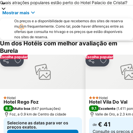
Quais atrações populares estão perto do Hotel Palacio de Cristal?
Mostrar mais
Os preços e a disponibilidade que recebemos dos sites de reserva
mudam frequentemente. Como tal, pode haver diferenças entre as
ofertas que consulta no trivago e os preços que estão disponíveis
nos sites de reserva.
Um dos Hotéis com melhor avaliação em
Burela
Escolha popular
Escolha popular
Partilhar
Adicionar aos favoritos
Partilhar
Adicionar aos
Hotel
Hotel
1 Estrelas
3 Estrelas
Hotel Rego Foz
Hotel Vila Do Val
8,0
9,1
Muito boa
(
647 pontuações
)
Excelente
(
1.411 po
Foz, a 0.9 km de Centro da cidade
Valle de Oro, a 2.3 km
Selecione as datas para ver os
€ 41
de
preços exatos.
Consulte os preços 