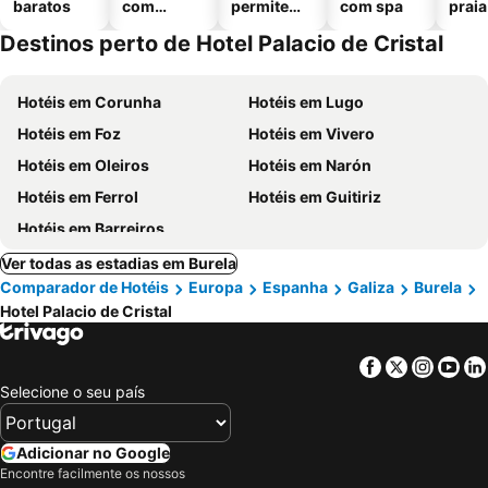
baratos
com
permitem
com spa
praia
piscinas
animais
Destinos perto de Hotel Palacio de Cristal
Hotéis em Corunha
Hotéis em Lugo
Hotéis em Foz
Hotéis em Vivero
Hotéis em Oleiros
Hotéis em Narón
Hotéis em Ferrol
Hotéis em Guitiriz
Hotéis em Barreiros
Ver todas as estadias em Burela
Comparador de Hotéis
Europa
Espanha
Galiza
Burela
Hotel Palacio de Cristal
Facebook
Twitter
Insta
Yo
Selecione o seu país
Adicionar no Google
Encontre facilmente os nossos