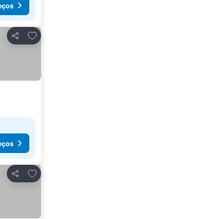
eços
Adicionar aos favoritos
Partilhar
eços
Adicionar aos favoritos
Partilhar