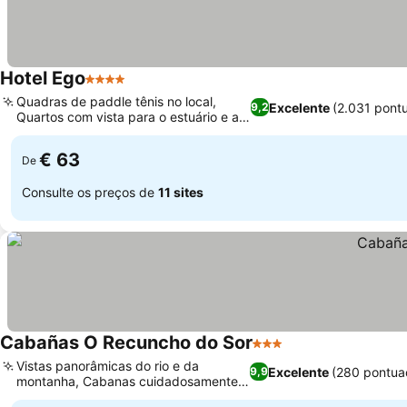
Hotel Ego
4 Estrelas
Ver preços
Quadras de paddle tênis no local,
Excelente
(2.031 pont
9,2
Quartos com vista para o estuário e a
Ver preços
montanha
€ 63
De
Consulte os preços de
11 sites
Cabañas O Recuncho do Sor
3 Estrelas
Ver preços
Vistas panorâmicas do rio e da
Excelente
(280 pontua
9,9
montanha, Cabanas cuidadosamente
Ver preços
projetadas