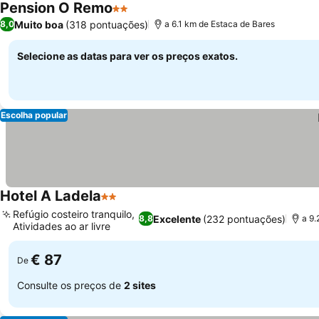
Pension O Remo
2 Estrelas
Ver preços
Muito boa
(318 pontuações)
8,0
a 6.1 km de Estaca de Bares
Selecione as datas para ver os preços exatos.
Escolha popular
Hotel A Ladela
2 Estrelas
Ver preços
Refúgio costeiro tranquilo,
Excelente
(232 pontuações)
8,8
a 9.
Atividades ao ar livre
Ver preços
€ 87
De
Consulte os preços de
2 sites