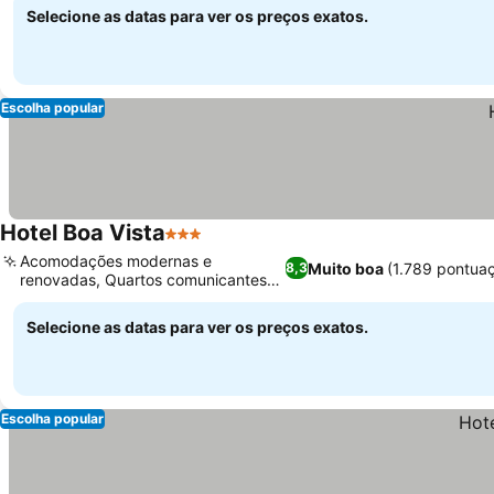
Selecione as datas para ver os preços exatos.
Escolha popular
Hotel Boa Vista
3 Estrelas
Ver preços
Acomodações modernas e
Muito boa
(1.789 pontua
8,3
renovadas, Quartos comunicantes
Ver preços
para famílias
Selecione as datas para ver os preços exatos.
Escolha popular