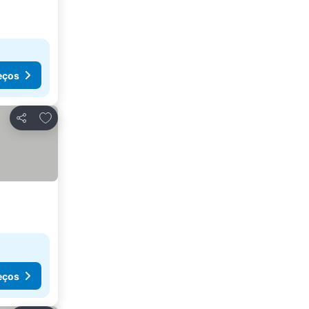
eços
Adicionar aos favoritos
Partilhar
eços