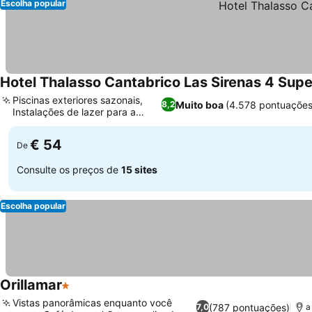
Escolha popular
Hotel Thalasso Cantabrico Las Sirenas 4 Supe
Piscinas exteriores sazonais,
Muito boa
(4.578 pontuações
8,2
Instalações de lazer para a
Ver preços
família
€ 54
De
Consulte os preços de
15 sites
Escolha popular
Orillamar
1 Estrelas
Ver preços
Vistas panorâmicas enquanto você
(787 pontuações)
7,0
a