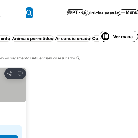
PT · €
Menu
Iniciar sessão
.
Ver mapa
mento
Animais permitidos
Ar condicionado
Cozinha
Wi-fi
Peque
o os pagamentos influenciam os resultados
Adicionar aos favoritos
Partilhar