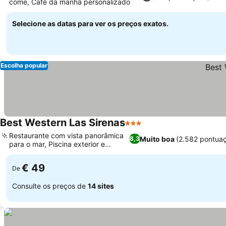
come, Café da manhã personalizado
Ver preços
Selecione as datas para ver os preços exatos.
Escolha popular
Best Western Las Sirenas
3 Estrelas
Ver preços
Restaurante com vista panorâmica
Muito boa
(2.582 pontua
8,3
para o mar, Piscina exterior e
Ver preços
minigolfe
€ 49
De
Consulte os preços de
14 sites