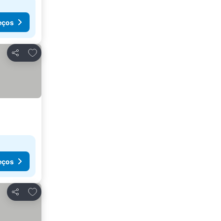
eços
Adicionar aos favoritos
Partilhar
eços
Adicionar aos favoritos
Partilhar