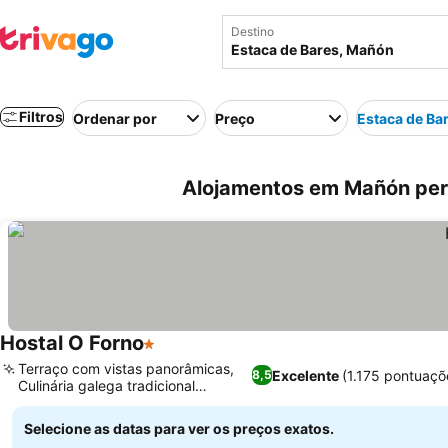
Destino
Filtros
Ordenar por
Preço
Estaca de Ba
Alojamentos em Mañón per
Hostal O Forno
1 Estrelas
Ver preços
Terraço com vistas panorâmicas,
Excelente
(1.175 pontuaçõ
8,5
Culinária galega tradicional
Ver preços
premiada
Selecione as datas para ver os preços exatos.