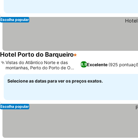
Escolha popular
Hotel Porto do Barqueiro
1 Estrelas
Ver preços
Vistas do Atlântico Norte e das
Excelente
(925 pontuaçõ
8,9
montanhas, Perto do Porto de O
Ver preços
Barqueiro
Selecione as datas para ver os preços exatos.
Escolha popular