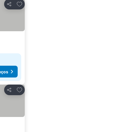
Adicionar aos favoritos
Partilhar
eços
Adicionar aos favoritos
Partilhar