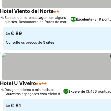
Hotel Viento del Norte
2 Estrelas
Ver preços
Banhos de hidromassagem em alguns
Excelente
(849 pont
8,8
quartos, Restaurante de frutos do mar
Ver preços
com bar
€ 89
De
Consulte os preços de
5 sites
Hotel U Viveiro
4 Estrelas
Ver preços
Design moderno e minimalista,
Excelente
(3.456 pontuaç
8,8
Chuveiros espaçosos com efeito de
Ver preços
chuva
€ 81
De