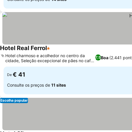
Hotel Real Ferrol
1 Estrelas
Hotel charmoso e acolhedor no centro da
Boa
(2.441 pon
7,5
cidade, Seleção excepcional de pães no café
da manhã
€ 41
De
Consulte os preços de
11 sites
Escolha popular