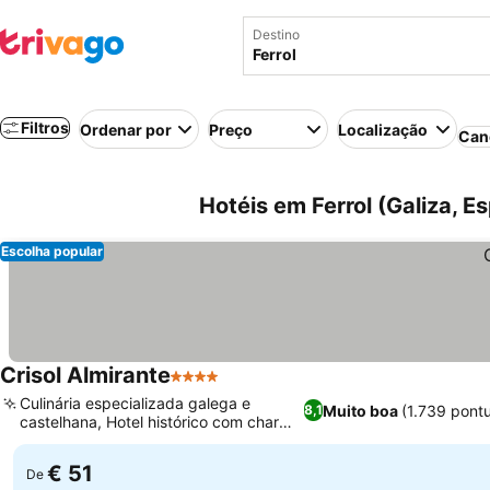
Destino
Filtros
Ordenar por
Preço
Localização
Can
Hotéis em Ferrol (Galiza, E
Escolha popular
Crisol Almirante
4 Estrelas
Culinária especializada galega e
Muito boa
(1.739 pont
8,1
castelhana, Hotel histórico com charme
tradicional
€ 51
De