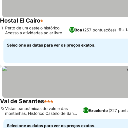
Hostal El Cairo
1 Estrelas
Perto de um castelo histórico,
Boa
(257 pontuações)
7,8
a 1
Acesso a atividades ao ar livre
Selecione as datas para ver os preços exatos.
Val de Serantes
3 Estrelas
Vistas panorâmicas do vale e das
Excelente
(227 pont
8,7
montanhas, Histórico Castelo de San
Felipe por perto
Selecione as datas para ver os preços exatos.