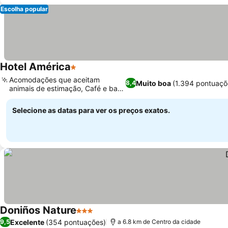
Escolha popular
Hotel América
1 Estrelas
Acomodações que aceitam
Muito boa
(1.394 pontuaçõ
8,4
animais de estimação, Café e bar
no local
Selecione as datas para ver os preços exatos.
Doniños Nature
3 Estrelas
Excelente
(354 pontuações)
9,5
a 6.8 km de Centro da cidade