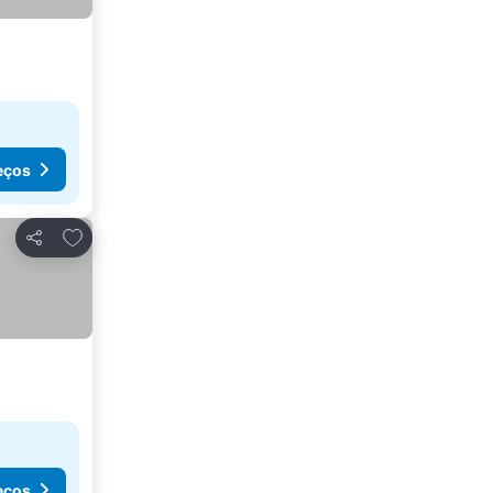
eços
Adicionar aos favoritos
Partilhar
eços