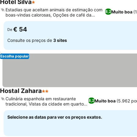
Hotel Silva
1 Estrelas
Estadias que aceitam animais de estimação com
Muito boa
(
8,2
boas-vindas calorosas, Opções de café da
manhã deliciosas e variadas
€ 54
De
Consulte os preços de
3 sites
Escolha popular
Hostal Zahara
2 Estrelas
Culinária espanhola em restaurante
Muito boa
(5.962 po
8,2
tradicional, Vistas da cidade em quartos
selecionados
Selecione as datas para ver os preços exatos.