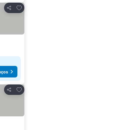
Adicionar aos favoritos
Partilhar
eços
Adicionar aos favoritos
Partilhar