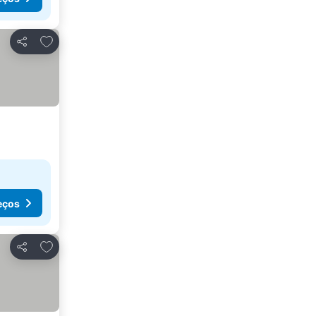
Adicionar aos favoritos
Partilhar
eços
Adicionar aos favoritos
Partilhar