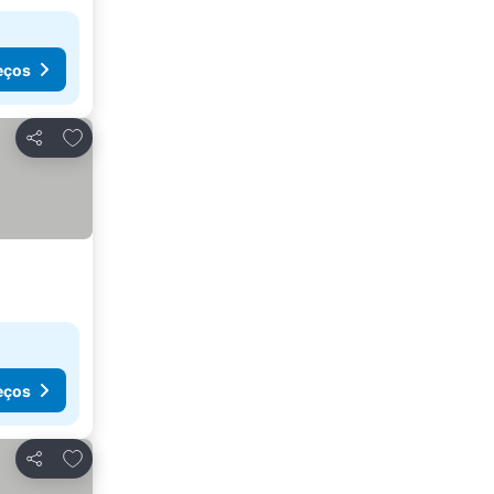
eços
Adicionar aos favoritos
Partilhar
eços
Adicionar aos favoritos
Partilhar