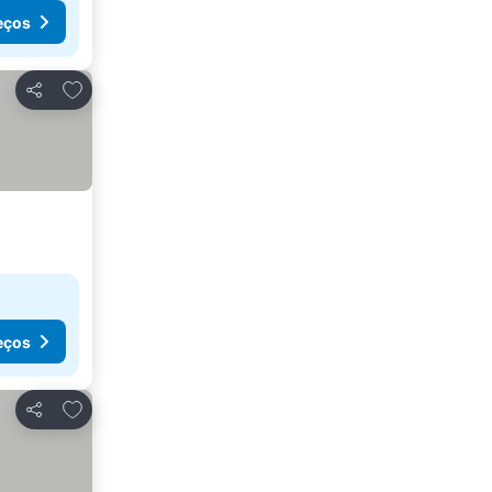
eços
Adicionar aos favoritos
Partilhar
eços
Adicionar aos favoritos
Partilhar