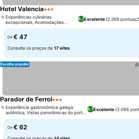
Hotel Valencia
3 Estrelas
Experiências culinárias
Excelente
(2.268 pontuaç
8,7
excepcionais, Acomodações
modernas e limpas
€ 47
De
Consulte os preços de
17 sites
Escolha popular
Parador de Ferrol
3 Estrelas
Experiência gastronômica galega
Excelente
(3.066 pon
8,7
autêntica, Vistas panorâmicas do porto
e da cidade
€ 62
De
Consulte os preços de
14 sites