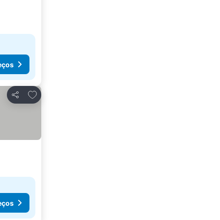
eços
Adicionar aos favoritos
Partilhar
eços