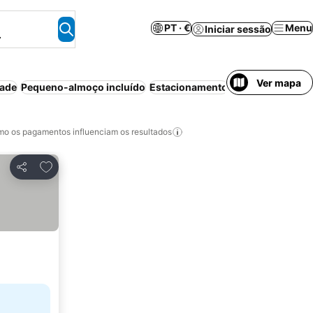
PT · €
Menu
Iniciar sessão
.
Ver mapa
dade
Pequeno-almoço incluído
Estacionamento
Aparthotel
Casa/
o os pagamentos influenciam os resultados
Adicionar aos favoritos
Partilhar