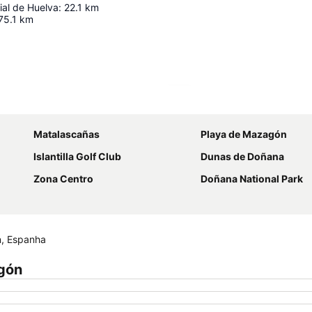
ial de Huelva
:
22.1
km
75.1
km
Ampliar mapa
Matalascañas
Playa de Mazagón
Islantilla Golf Club
Dunas de Doñana
Zona Centro
Doñana National Park
n, Espanha
gón