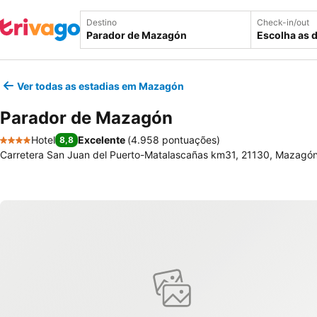
Destino
Check-in/out
Escolha as 
Ver todas as estadias em Mazagón
Parador de Mazagón
Hotel
Excelente
(
4.958 pontuações
)
8,8
4 Estrelas
Carretera San Juan del Puerto-Matalascañas km31, 21130, Mazagó