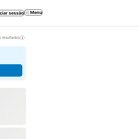
Menu
iciar sessão
 resultados