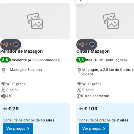
satélite, banheiro com ducha e secador de cabelo.
Adicionar aos favoritos
Adicionar aos favor
Hotel
Hotel
4 Estrelas
4 Estrelas
Partilhar
Partilhar
Parador de Mazagón
Ohtels Mazagón
8,8
7,8
Excelente
(
4.958 pontuações
)
Boa
(
10.191 pontuações
)
Mazagón, Espanha
Mazagón, a 2.8 km de Centro 
cidade
Wi-Fi grátis
Wi-Fi grátis
Piscina
Piscina
A/C
Estacionamento
€ 76
€ 103
de
de
Consulte os preços de
16 sites
Consulte os preços de
2 sites
Ver preços
Ver preços