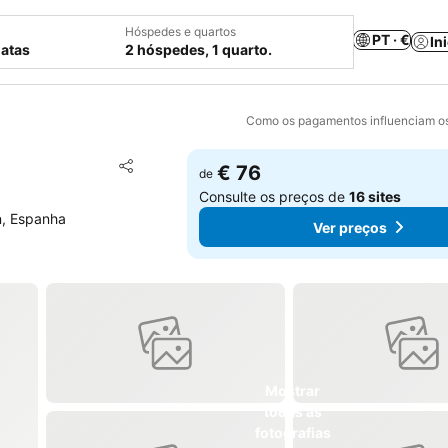
Hóspedes e quartos
PT · €
In
datas
2 hóspedes, 1 quarto.
Como os pagamentos influenciam os
Adicionar aos favoritos
€ 76
de
Partilhar
Consulte os preços de
16 sites
n, Espanha
Ver preços