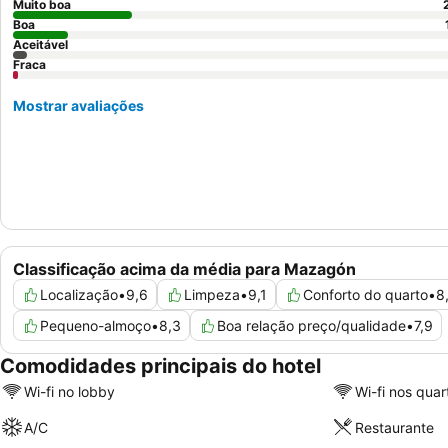
Muito boa
Boa
Aceitável
Fraca
Mostrar avaliações
Classificação acima da média para Mazagón
Localização
•
9,6
Limpeza
•
9,1
Conforto do quarto
•
8
Pequeno-almoço
•
8,3
Boa relação preço/qualidade
•
7,9
Comodidades principais do hotel
Wi-fi no lobby
Wi-fi nos quar
A/C
Restaurante