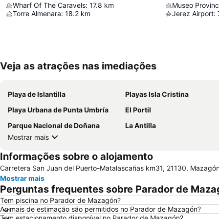
Wharf Of The Caravels
:
17.8
km
Museo Provinc
Torre Almenara
:
18.2
km
Jerez Airport
:
Veja as atrações nas imediações
Playa de Islantilla
Playas Isla Cristina
Playa Urbana de Punta Umbría
El Portil
Parque Nacional de Doñana
La Antilla
Mostrar mais
Informações sobre o alojamento
Carretera San Juan del Puerto-Matalascañas km31, 21130, Mazagó
Mostrar mais
Perguntas frequentes sobre Parador de Maza
Tem piscina no Parador de Mazagón?
Animais de estimação são permitidos no Parador de Mazagón?
Tem estacionamento disponível no Parador de Mazagón?