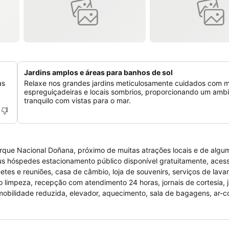
Jardins amplos e áreas para banhos de sol
as
Relaxe nos grandes jardins meticulosamente cuidados com m
espreguiçadeiras e locais sombrios, proporcionando um amb
tranquilo com vistas para o mar.
que Nacional Doñana, próximo de muitas atrações locais e de algu
eus hóspedes estacionamento público disponível gratuitamente, acess
tes e reuniões, casa de câmbio, loja de souvenirs, serviços de lava
o limpeza, recepção com atendimento 24 horas, jornais de cortesia, 
obilidade reduzida, elevador, aquecimento, sala de bagagens, ar-c
esso. As atrações recreativas disponíveis incluem quadra de tênis, 
fantil, mesas de ping pong, banheira de hidromassagem, piscina cob
, ar-condicionado, aquecimento, mesa de trabalho, televisão LCD com