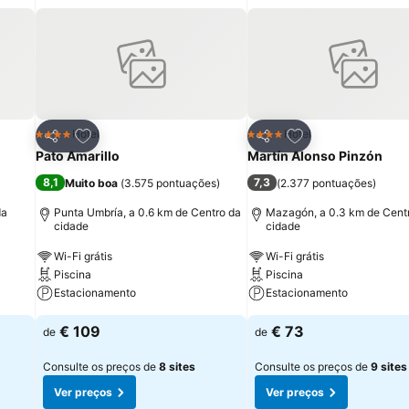
itos
Adicionar aos favoritos
Adicionar aos fav
Hotel
Hotel
4 Estrelas
4 Estrelas
Partilhar
Partilhar
Pato Amarillo
Martín Alonso Pinzón
8,1
7,3
Muito boa
(
3.575 pontuações
)
(
2.377 pontuações
)
da
Punta Umbría, a 0.6 km de Centro da
Mazagón, a 0.3 km de Cent
cidade
cidade
Wi-Fi grátis
Wi-Fi grátis
Piscina
Piscina
Estacionamento
Estacionamento
€ 109
€ 73
de
de
Consulte os preços de
8 sites
Consulte os preços de
9 sites
Ver preços
Ver preços