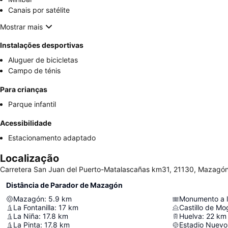
Canais por satélite
Mostrar mais
Instalações desportivas
Aluguer de bicicletas
Campo de ténis
Para crianças
Parque infantil
Acessibilidade
Estacionamento adaptado
Localização
Carretera San Juan del Puerto-Matalascañas km31, 21130, Mazagó
Distância de Parador de Mazagón
Mazagón
:
5.9
km
Monumento a l
La Fontanilla
:
17
km
Castillo de Mo
La Niña
:
17.8
km
Huelva
:
22
km
La Pinta
:
17.8
km
Estadio Nuevo