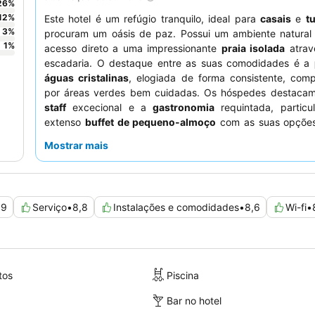
26
%
12
%
Este hotel é um refúgio tranquilo, ideal para
casais
e
tu
3
%
procuram um oásis de paz. Possui um ambiente natural
1
%
acesso direto a uma impressionante
praia isolada
atrav
escadaria. O destaque entre as suas comodidades é a
águas cristalinas
, elogiada de forma consistente, com
por áreas verdes bem cuidadas. Os hóspedes destaca
staff
excecional e a
gastronomia
requintada, particu
extenso
buffet de pequeno-almoço
com as suas opções
variadas. Para aqueles que procuram vistas melhoradas,
Mostrar mais
se solicitar um quarto num andar superior.
,9
Serviço
•
8,8
Instalações e comodidades
•
8,6
Wi-fi
•
tos
Piscina
Bar no hotel