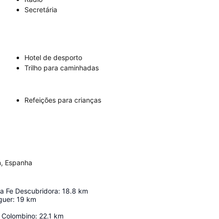
Secretária
Hotel de desporto
Trilho para caminhadas
Refeições para crianças
n, Espanha
a Fe Descubridora
:
18.8
km
guer
:
19
km
 Colombino
:
22.1
km