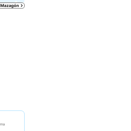
m Mazagón
tima