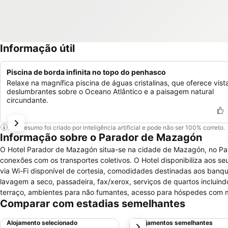
Informação útil
Piscina de borda infinita no topo do penhasco
Relaxe na magnífica piscina de águas cristalinas, que oferece vist
deslumbrantes sobre o Oceano Atlântico e a paisagem natural
circundante.
Este resumo foi criado por inteligência artificial e pode não ser 100% correto.
Informação sobre o Parador de Mazagón
O Hotel Parador de Mazagón situa-se na cidade de Mazagón, no Par
conexões com os transportes coletivos. O Hotel disponibiliza aos s
via Wi-Fi disponível de cortesia, comodidades destinadas aos banque
lavagem a seco, passadeira, fax/xerox, serviços de quartos incluind
terraço, ambientes para não fumantes, acesso para hóspedes com m
Comparar com estadias semelhantes
área específica para fumantes e serviços de check-in/check-out expr
de fitness, centro de bem estar com massagem relaxante, parque in
Alojamento selecionado
Alojamentos semelhantes
próximo
piscina ao ar livre.Os quartos deste Hotel são equipados com cofre