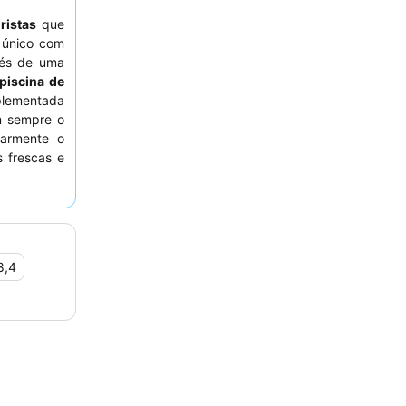
ristas
que
 único com
és de uma
piscina de
plementada
m sempre o
larmente o
 frescas e
 recomenda-
8,4