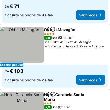
€ 71
De
Consulte os preços de
9 sites
Ver preços
Ohtels Mazagón
Partilhar
Adicionar aos favoritos
4 Estrelas
7,8
Boa
10.191
a 2.6 km de Puerto de Mazagón
Vistas panorâmicas do Oceano Atlântico
Escolha popular
€ 103
De
Consulte os preços de
2 sites
Ver preços
Hotel Carabela Santa
Partilhar
Adicionar aos favoritos
Maria
3 Estrelas
7,9
Boa
1.871