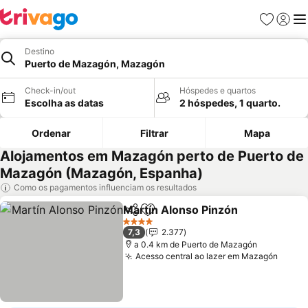
Favoritos
Iniciar
Me
Destino
Puerto de Mazagón, Mazagón
Check-in/out
Hóspedes e quartos
Escolha as datas
2 hóspedes, 1 quarto.
Ordenar
Filtrar
Mapa
Alojamentos em Mazagón perto de Puerto de
Mazagón (Mazagón, Espanha)
Como os pagamentos influenciam os resultados
Martín Alonso Pinzón
Partilhar
Adicionar aos favoritos
4 Estrelas
7,3
2.377
a 0.4 km de Puerto de Mazagón
Acesso central ao lazer em Mazagón