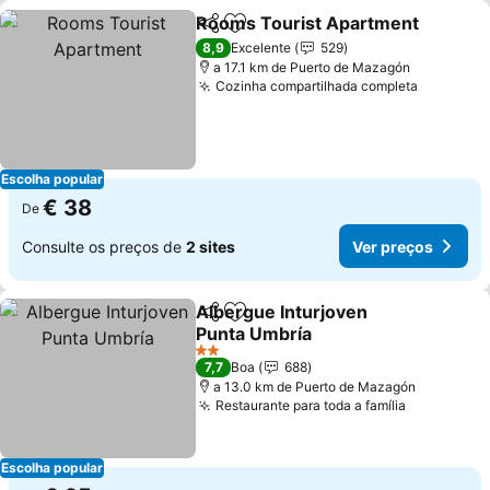
Rooms Tourist Apartment
Partilhar
Adicionar aos favoritos
8,9
Excelente
529
a 17.1 km de Puerto de Mazagón
Cozinha compartilhada completa
Escolha popular
€ 38
De
Consulte os preços de
2 sites
Ver preços
Albergue Inturjoven
Partilhar
Adicionar aos favoritos
Punta Umbría
2 Estrelas
7,7
Boa
688
a 13.0 km de Puerto de Mazagón
Restaurante para toda a família
Escolha popular