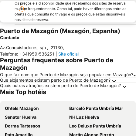
Os preços e a disponibilidade que recebemos dos sites de reserva
mudam frequentemente. Como tal, pode haver diferenças entre as
ofertas que consulta no trivago e os preços que estão disponíveis
nos sites de reserva.
Puerto de Mazagón (Mazagón, Espanha)
Contacto
Av.Conquistadores, s/n
,
21130
,
Telefone
:
+34(959)536251
|
Site oficial
Perguntas frequentes sobre Puerto de
Mazagón
O que faz com que Puerto de Mazagón seja popular em Mazagón?
Que alojamentos existem perto de Puerto de Mazagón?
Quais outras atrações existem perto de Puerto de Mazagón?
Mais Top hotéis
Ohtels Mazagón
Barceló Punta Umbría Mar
Senator Huelva
NH Luz Huelva
Dorma Tartessos
Leo Deluxe Punta Umbría
Pato Amarillo
Martín Alonso Pinzón