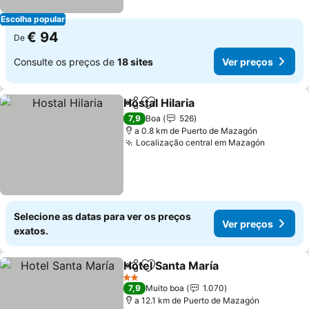
Escolha popular
€ 94
De
Consulte os preços de
18 sites
Ver preços
Hostal Hilaria
Partilhar
Adicionar aos favoritos
7,9
Boa
526
a 0.8 km de Puerto de Mazagón
Localização central em Mazagón
Selecione as datas para ver os preços
Ver preços
exatos.
Hotel Santa María
Partilhar
Adicionar aos favoritos
2 Estrelas
7,9
Muito boa
1.070
a 12.1 km de Puerto de Mazagón