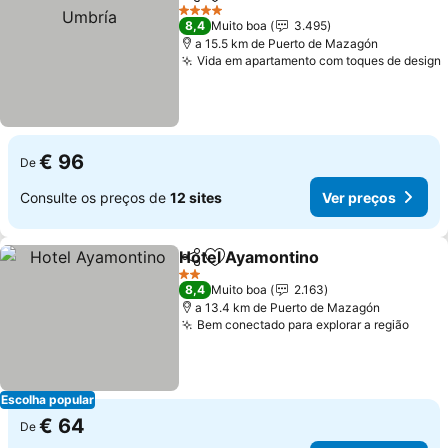
Partilhar
Adicionar aos favoritos
4 Estrelas
8,4
Muito boa
3.495
a 15.5 km de Puerto de Mazagón
Vida em apartamento com toques de design
€ 96
De
Consulte os preços de
12 sites
Ver preços
Hotel Ayamontino
Partilhar
Adicionar aos favoritos
2 Estrelas
8,4
Muito boa
2.163
a 13.4 km de Puerto de Mazagón
Bem conectado para explorar a região
Escolha popular
€ 64
De