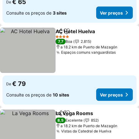
€ 65
De
Consulte os preços de
3 sites
Ver preços
AC Hotel Huelva
Partilhar
Adicionar aos favoritos
4 Estrelas
7,7
Boa
2.815
a 18.2 km de Puerto de Mazagón
Espaços comuns vanguardistas
€ 79
De
Consulte os preços de
10 sites
Ver preços
La Vega Rooms
Partilhar
Adicionar aos favoritos
8,5
Excelente
852
a 18.2 km de Puerto de Mazagón
Vistas da Catedral de Huelva