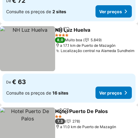
€ 72
De
Consulte os preços de
2 sites
Ver preços
NH Luz Huelva
Partilhar
Adicionar aos favoritos
4 Estrelas
8,0
Muito boa
5.849
a 17.1 km de Puerto de Mazagón
Localização central na Alameda Sundheim
€ 63
De
Consulte os preços de
16 sites
Ver preços
Hotel Puerto De Palos
Partilhar
Adicionar aos favoritos
2 Estrelas
7,3
278
a 11.0 km de Puerto de Mazagón