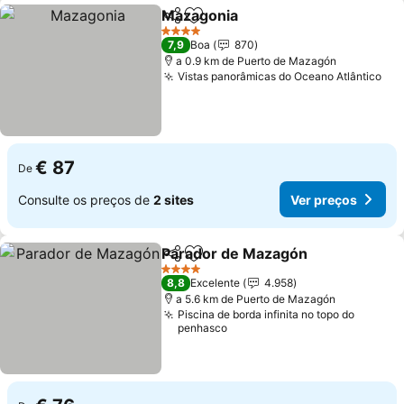
Mazagonia
Partilhar
Adicionar aos favoritos
4 Estrelas
7,9
Boa
870
a 0.9 km de Puerto de Mazagón
Vistas panorâmicas do Oceano Atlântico
€ 87
De
Consulte os preços de
2 sites
Ver preços
Parador de Mazagón
Partilhar
Adicionar aos favoritos
4 Estrelas
8,8
Excelente
4.958
a 5.6 km de Puerto de Mazagón
Piscina de borda infinita no topo do
penhasco