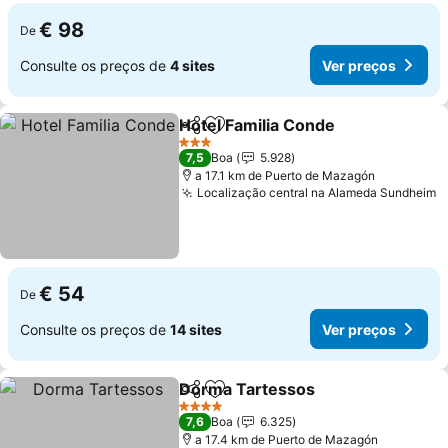
€ 98
De
Consulte os preços de
4 sites
Ver preços
Hotel Familia Conde
Partilhar
Adicionar aos favoritos
3 Estrelas
7,5
Boa
5.928
a 17.1 km de Puerto de Mazagón
Localização central na Alameda Sundheim
€ 54
De
Consulte os preços de
14 sites
Ver preços
Dorma Tartessos
Partilhar
Adicionar aos favoritos
4 Estrelas
7,6
Boa
6.325
a 17.4 km de Puerto de Mazagón