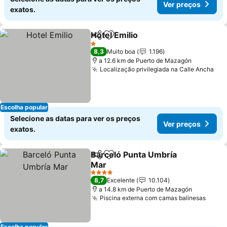
Ver preços
exatos.
Hotel Emilio
Partilhar
Adicionar aos favoritos
1 Estrelas
8,3
Muito boa
1.196
a 12.6 km de Puerto de Mazagón
Localização privilegiada na Calle Ancha
Escolha popular
Selecione as datas para ver os preços
Ver preços
exatos.
Barceló Punta Umbría
Partilhar
Adicionar aos favoritos
Mar
4 Estrelas
8,7
Excelente
10.104
a 14.8 km de Puerto de Mazagón
Piscina externa com camas balinesas
Escolha popular