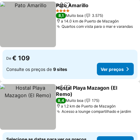
Pato Amarillo
Partilhar
Adicionar aos favoritos
4 Estrelas
8,1
Muito boa
3.575
a 14.0 km de Puerto de Mazagón
Quartos com vista para o mar e varandas
€ 109
De
Consulte os preços de
9 sites
Ver preços
Hostal Playa Mazagon (El
Partilhar
Adicionar aos favoritos
Remo)
8,4
Muito boa
175
a 1.2 km de Puerto de Mazagón
Acesso a lounge compartilhado e jardim
Selecione as datas para ver os preços