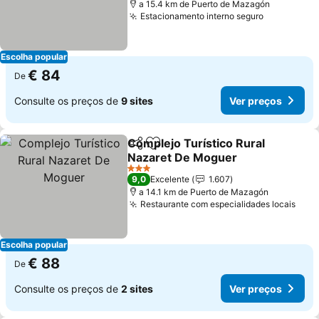
a 15.4 km de Puerto de Mazagón
Estacionamento interno seguro
Escolha popular
€ 84
De
Consulte os preços de
9 sites
Ver preços
Complejo Turístico Rural
Partilhar
Adicionar aos favoritos
Nazaret De Moguer
3 Estrelas
9,0
Excelente
1.607
a 14.1 km de Puerto de Mazagón
Restaurante com especialidades locais
Escolha popular
€ 88
De
Consulte os preços de
2 sites
Ver preços