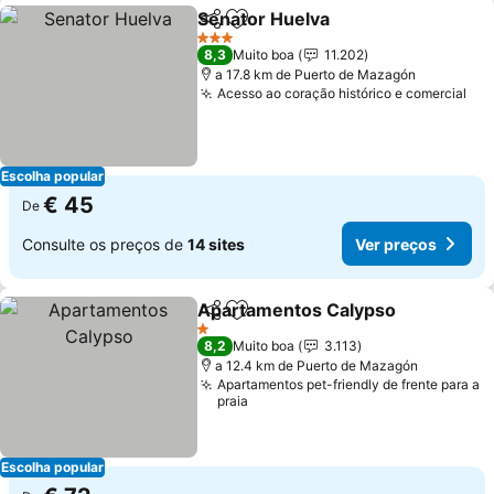
Senator Huelva
Partilhar
Adicionar aos favoritos
3 Estrelas
8,3
Muito boa
11.202
a 17.8 km de Puerto de Mazagón
Acesso ao coração histórico e comercial
Escolha popular
€ 45
De
Consulte os preços de
14 sites
Ver preços
Apartamentos Calypso
Partilhar
Adicionar aos favoritos
1 Estrelas
8,2
Muito boa
3.113
a 12.4 km de Puerto de Mazagón
Apartamentos pet-friendly de frente para a
praia
Escolha popular