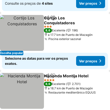
Consulte os preços de
4 sites
Ver preços
Cortijo Los
Partilhar
Adicionar aos favoritos
Conquistadores
3 Estrelas
8,6
Excelente
196
a 17.7 km de Puerto de Mazagón
Piscina exterior sazonal
Escolha popular
Selecione as datas para ver os preços
Ver preços
exatos.
Hacienda Montija Hotel
Partilhar
Adicionar aos favoritos
4 Estrelas
8,6
Excelente
2.701
a 18.7 km de Puerto de Mazagón
Restaurante mediterrânico EQUUS