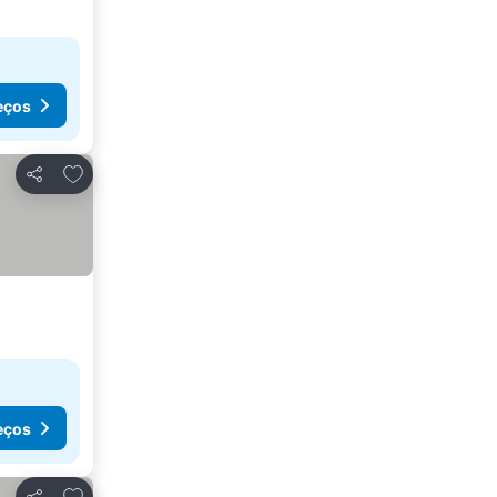
eços
Adicionar aos favoritos
Partilhar
eços
Adicionar aos favoritos