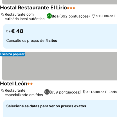
Hostal Restaurante El Lirio
3 Estrelas
Restaurante com
Boa
(692 pontuações)
7,5
a 11.1 km de E
culinária local autêntica
€ 48
De
Consulte os preços de
4 sites
Escolha popular
Hotel León
2 Estrelas
Restaurante
(659 pontuações)
6,9
a 11.8 km de El Rocí
especializado em frios
Selecione as datas para ver os preços exatos.