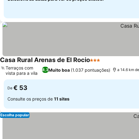
Casa Rural Arenas de El Rocio
3 Estrelas
Terraços com
Muito boa
(1.037 pontuações)
8,3
a 14.6 km de
vista para a vila
€ 53
De
Consulte os preços de
11 sites
Escolha popular