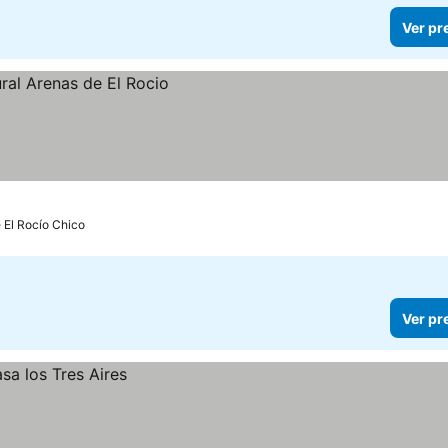
Ver pr
 El Rocío Chico
Ver pr