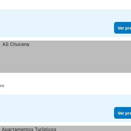
Ver pr
ico
Ver pr