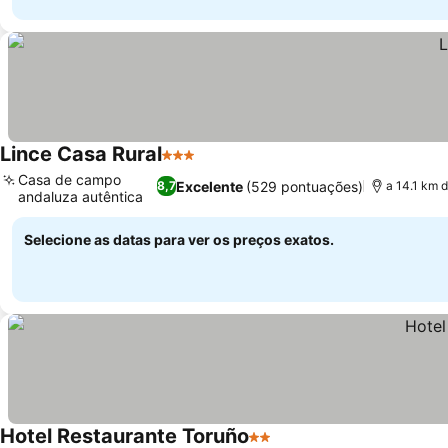
Lince Casa Rural
3 Estrelas
Casa de campo
Excelente
(529 pontuações)
8,7
a 14.1 km 
andaluza autêntica
Selecione as datas para ver os preços exatos.
Hotel Restaurante Toruño
2 Estrelas