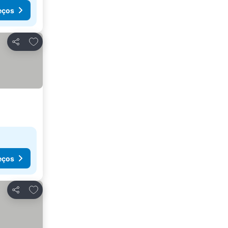
eços
Adicionar aos favoritos
Partilhar
eços
Adicionar aos favoritos
Partilhar