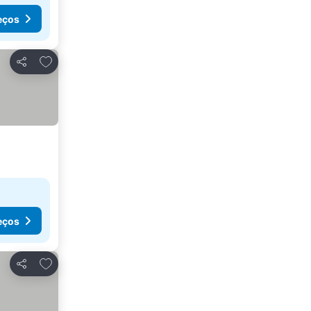
eços
Adicionar aos favoritos
Partilhar
eços
Adicionar aos favoritos
Partilhar