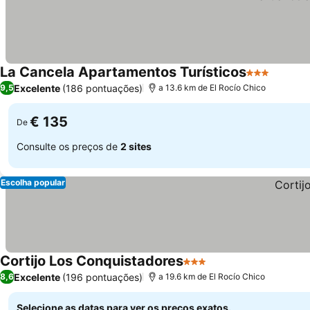
La Cancela Apartamentos Turísticos
3 Estrelas
Excelente
(186 pontuações)
9,5
a 13.6 km de El Rocío Chico
€ 135
De
Consulte os preços de
2 sites
Escolha popular
Cortijo Los Conquistadores
3 Estrelas
Excelente
(196 pontuações)
8,6
a 19.6 km de El Rocío Chico
Selecione as datas para ver os preços exatos.