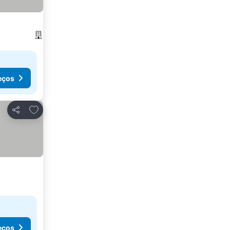
eços
Adicionar aos favoritos
Partilhar
eços