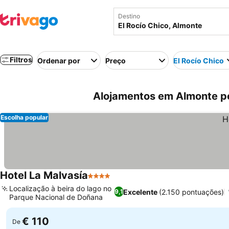
Destino
Filtros
Ordenar por
Preço
El Rocío Chico
Alojamentos em Almonte pe
Escolha popular
Hotel La Malvasía
4 Estrelas
Localização à beira do lago no
Excelente
(2.150 pontuações)
9,1
Parque Nacional de Doñana
€ 110
De