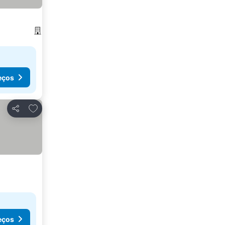
eços
Adicionar aos favoritos
Partilhar
eços