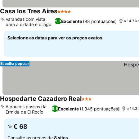
Casa los Tres Aires
4 Estrelas
Varandas com vista
Excelente
(98 pontuações)
9,3
a 14.7 k
para a cidade e o lago
Selecione as datas para ver os preços exatos.
Escolha popular
Hospedarte Cazadero Real
3 Estrelas
A poucos passos da
Excelente
(1.345 pontuações)
8,5
a 14.3
Ermida de El Rocío
€ 68
De
Consulte os preços de
8 sites