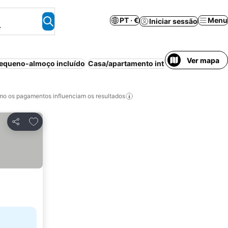
PT · €
Menu
Iniciar sessão
.
Ver mapa
equeno-almoço incluído
Casa/apartamento inteiro
Praia
Meia-p
o os pagamentos influenciam os resultados
Adicionar aos favoritos
Partilhar