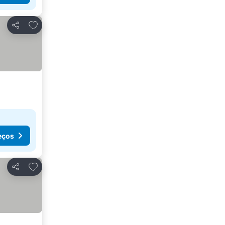
Adicionar aos favoritos
Partilhar
eços
Adicionar aos favoritos
Partilhar