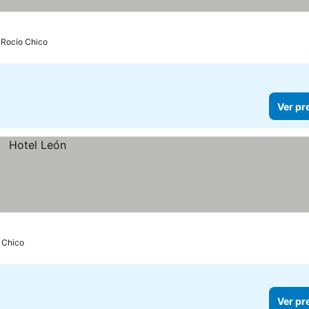
l Rocío Chico
Ver pr
o Chico
Ver pr