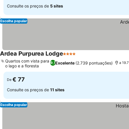
Consulte os preços de
5 sites
Escolha popular
Ardea Purpurea Lodge
4 Estrelas
Quartos com vista para
Excelente
(2.739 pontuações)
9,1
a 19.
o lago e a floresta
€ 77
De
Consulte os preços de
11 sites
Escolha popular