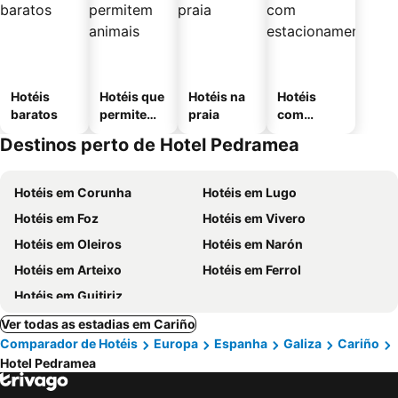
Hotéis
Hotéis que
Hotéis na
Hotéis
baratos
permitem
praia
com
animais
estaciona
Destinos perto de Hotel Pedramea
mento
Hotéis em Corunha
Hotéis em Lugo
Hotéis em Foz
Hotéis em Vivero
Hotéis em Oleiros
Hotéis em Narón
Hotéis em Arteixo
Hotéis em Ferrol
Hotéis em Guitiriz
Ver todas as estadias em Cariño
Comparador de Hotéis
Europa
Espanha
Galiza
Cariño
Hotel Pedramea