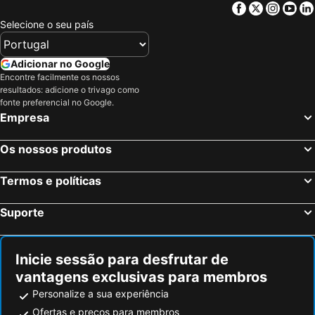
Facebook
Twitter
Insta
Yo
Selecione o seu país
Adicionar no Google
Encontre facilmente os nossos
resultados: adicione o trivago como
fonte preferencial no Google.
Empresa
Os nossos produtos
Termos e políticas
Suporte
Inicie sessão para desfrutar de
vantagens exclusivas para membros
Personalize a sua experiência
Ofertas e preços para membros