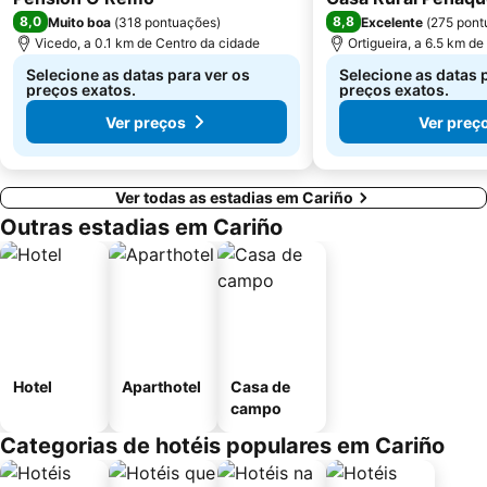
8,0
8,8
Muito boa
(
318 pontuações
)
Excelente
(
275 pont
Vicedo, a 0.1 km de Centro da cidade
Ortigueira, a 6.5 km d
Selecione as datas para ver os
Selecione as datas 
preços exatos.
preços exatos.
Ver preços
Ver preç
Ver todas as estadias em Cariño
Outras estadias em Cariño
Hotel
Aparthotel
Casa de
campo
Categorias de hotéis populares em Cariño