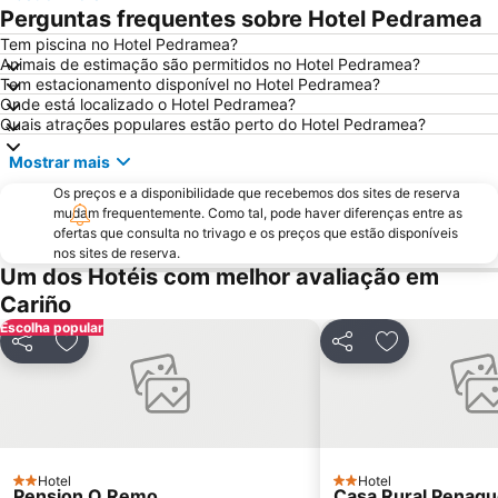
La Terraza
Igrexa de Santa Marta de Ortigueira
Perguntas frequentes sobre Hotel Pedramea
Esteiro
Xilloi
Tem piscina no Hotel Pedramea?
Animais de estimação são permitidos no Hotel Pedramea?
Covas
San Xurxo
Tem estacionamento disponível no Hotel Pedramea?
Ponte Romana do Porto o Malvide
Campeonato de Surf de Pantín
Onde está localizado o Hotel Pedramea?
Quais atrações populares estão perto do Hotel Pedramea?
Campelo
Sabadelle
Mostrar mais
Seselle
Perbes
Os preços e a disponibilidade que recebemos dos sites de reserva
mudam frequentemente. Como tal, pode haver diferenças entre as
ofertas que consulta no trivago e os preços que estão disponíveis
nos sites de reserva.
Um dos Hotéis com melhor avaliação em
Cariño
Escolha popular
Partilhar
Adicionar aos favoritos
Partilhar
Adicionar aos
Hotel
Hotel
2 Estrelas
2 Estrelas
Pension O Remo
Casa Rural Penaq