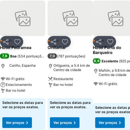
Hotel
Hotel
Hotel
1 Estrelas
1 Estrelas
1 Estrelas
Partilhar
Adicionar aos favoritos
Partilhar
Adicionar aos favoritos
Partilhar
Adicionar
Hotel Pedramea
Orillamar
Hotel Porto do
Barqueiro
7,8
7,0
Boa
(
534 pontuações
)
(
787 pontuações
)
8,9
Excelente
(
925 p
Cariño, Espanha
Ortigueira, a 5.4 km de
Centro da cidade
Mañón, a 9.8 km d
Centro da cidade
Wi-Fi grátis
Restaurante
Wi-Fi grátis
Estacionamento
Bar no hotel
Bar no hotel
Ver preços
Ver preços
Ver preços
Selecione as datas para
Selecione as datas para
ver os preços exatos.
ver os preços exatos.
Selecione as datas 
ver os preços exatos
Ver preços
Ver preços
Ver preços