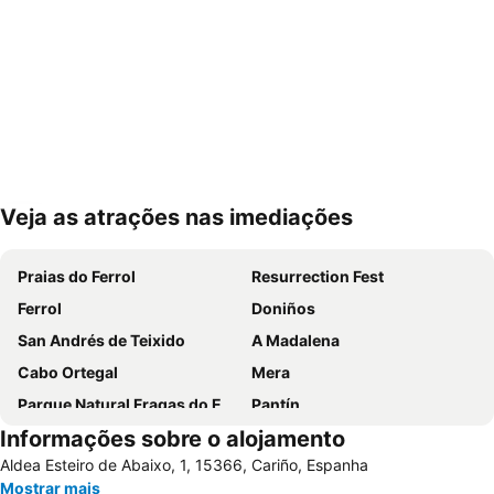
Veja as atrações nas imediações
Ampliar mapa
Praias do Ferrol
Resurrection Fest
Ferrol
Doniños
San Andrés de Teixido
A Madalena
Cabo Ortegal
Mera
Parque Natural Fragas do Eume
Pantín
Informações sobre o alojamento
Estaca de Bares
Redes
Aldea Esteiro de Abaixo, 1, 15366, Cariño, Espanha
Brisa
Ría de O Barqueiro
Mostrar mais