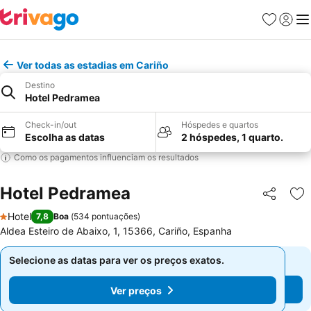
Favoritos
Iniciar
Me
Ver todas as estadias em Cariño
Destino
Hotel Pedramea
Check-in/out
Hóspedes e quartos
Escolha as datas
2 hóspedes, 1 quarto.
Como os pagamentos influenciam os resultados
Hotel Pedramea
Partilhar
Ad
Hotel
7,8
Boa
(
534 pontuações
)
1 Estrelas
Aldea Esteiro de Abaixo, 1, 15366, Cariño, Espanha
Selecione as datas para ver os preços exatos.
Selecione as datas para ver os preços exatos.
Ver preços
Ver preços