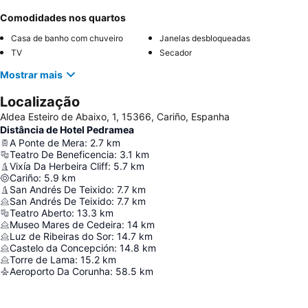
Comodidades nos quartos
Casa de banho com chuveiro
Janelas desbloqueadas
TV
Secador
Mostrar mais
Localização
Aldea Esteiro de Abaixo, 1, 15366, Cariño, Espanha
Distância de Hotel Pedramea
A Ponte de Mera
:
2.7
km
Teatro De Beneficencia
:
3.1
km
Vixía Da Herbeira Cliff
:
5.7
km
Cariño
:
5.9
km
San Andrés De Teixido
:
7.7
km
San Andrés De Teixido
:
7.7
km
Teatro Aberto
:
13.3
km
Museo Mares de Cedeira
:
14
km
Luz de Ribeiras do Sor
:
14.7
km
Castelo da Concepción
:
14.8
km
Torre de Lama
:
15.2
km
Aeroporto Da Corunha
:
58.5
km