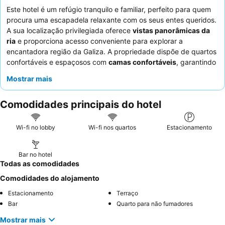
Este hotel é um refúgio tranquilo e familiar, perfeito para quem
procura uma escapadela relaxante com os seus entes queridos.
A sua localização privilegiada oferece
vistas panorâmicas da
ria
e proporciona acesso conveniente para explorar a
encantadora região da Galiza. A propriedade dispõe de quartos
confortáveis e espaçosos com
camas confortáveis
, garantindo
uma estadia tranquila para todos os hóspedes. Os hóspedes
Mostrar mais
elogiam consistentemente o
serviço atencioso e acolhedor
do
pessoal e a deliciosa experiência culinária tradicional, sendo as
Comodidades principais do hotel
amêijoas
e o
arroz-doce
destaques especiais. Para a melhor
experiência, considere solicitar um quarto com vistas diretas
para a pitoresca ria.
Wi-fi no lobby
Wi-fi nos quartos
Estacionamento
Bar no hotel
Todas as comodidades
Comodidades do alojamento
Estacionamento
Terraço
Bar
Quarto para não fumadores
Mostrar mais