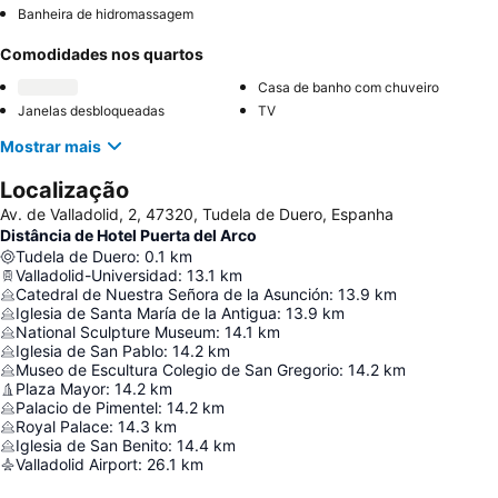
Banheira de hidromassagem
Comodidades nos quartos
Casa de banho com chuveiro
Janelas desbloqueadas
TV
Mostrar mais
Localização
Av. de Valladolid, 2, 47320, Tudela de Duero, Espanha
Distância de Hotel Puerta del Arco
Tudela de Duero
:
0.1
km
Valladolid-Universidad
:
13.1
km
Catedral de Nuestra Señora de la Asunción
:
13.9
km
Iglesia de Santa María de la Antigua
:
13.9
km
National Sculpture Museum
:
14.1
km
Iglesia de San Pablo
:
14.2
km
Museo de Escultura Colegio de San Gregorio
:
14.2
km
Plaza Mayor
:
14.2
km
Palacio de Pimentel
:
14.2
km
Royal Palace
:
14.3
km
Iglesia de San Benito
:
14.4
km
Valladolid Airport
:
26.1
km