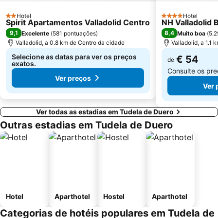
Hotel
Hotel
2 Estrelas
4 Estrelas
Spirit Apartamentos Valladolid Centro
NH Valladolid 
9,1
8,4
Excelente
(
581 pontuações
)
Muito boa
(
5.2
Valladolid, a 0.8 km de Centro da cidade
Valladolid, a 1.1
Selecione as datas para ver os preços
€ 54
de
exatos.
Consulte os pr
Ver preços
Ver 
Ver todas as estadias em Tudela de Duero
Outras estadias em Tudela de Duero
Hotel
Aparthotel
Hostel
Aparthotel
Categorias de hotéis populares em Tudela de