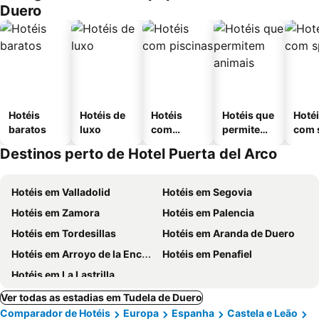
Duero
Hotéis
Hotéis de
Hotéis
Hotéis que
Hoté
baratos
luxo
com
permitem
com 
piscinas
animais
Destinos perto de Hotel Puerta del Arco
Hotéis em Valladolid
Hotéis em Segovia
Hotéis em Zamora
Hotéis em Palencia
Hotéis em Tordesillas
Hotéis em Aranda de Duero
Hotéis em Arroyo de la Encomienda
Hotéis em Penafiel
Hotéis em La Lastrilla
Ver todas as estadias em Tudela de Duero
Comparador de Hotéis
Europa
Espanha
Castela e Leão