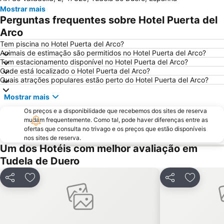
Mostrar mais
Auditorio Miguel Delibes
José Zorrilla
Perguntas frequentes sobre Hotel Puerta del
Monasterio de Santa María de Valbuena
Motauros
Arco
Tem piscina no Hotel Puerta del Arco?
Animais de estimação são permitidos no Hotel Puerta del Arco?
Tem estacionamento disponível no Hotel Puerta del Arco?
Onde está localizado o Hotel Puerta del Arco?
Quais atrações populares estão perto do Hotel Puerta del Arco?
Mostrar mais
Os preços e a disponibilidade que recebemos dos sites de reserva
mudam frequentemente. Como tal, pode haver diferenças entre as
ofertas que consulta no trivago e os preços que estão disponíveis
nos sites de reserva.
Um dos Hotéis com melhor avaliação em
Tudela de Duero
Partilhar
Adicionar aos favoritos
Partilhar
Adicionar