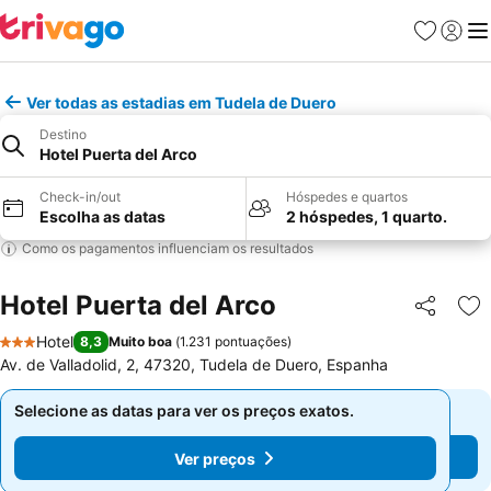
Favoritos
Iniciar
Me
Ver todas as estadias em Tudela de Duero
Destino
Hotel Puerta del Arco
Check-in/out
Hóspedes e quartos
Escolha as datas
2 hóspedes, 1 quarto.
Como os pagamentos influenciam os resultados
Hotel Puerta del Arco
Partilhar
Ad
Hotel
8,3
Muito boa
(
1.231 pontuações
)
3 Estrelas
Av. de Valladolid, 2, 47320, Tudela de Duero, Espanha
Selecione as datas para ver os preços exatos.
Selecione as datas para ver os preços exatos.
Ver preços
Ver preços