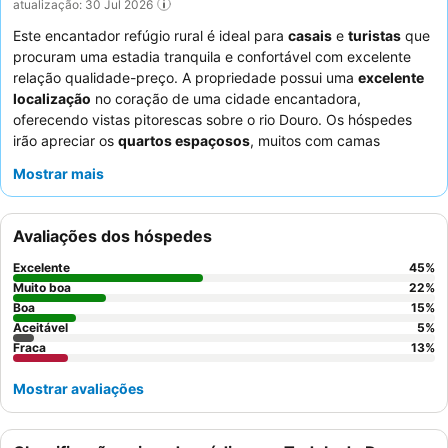
atualização: 30 Jul 2026
Este encantador refúgio rural é ideal para
casais
e
turistas
que
procuram uma estadia tranquila e confortável com excelente
relação qualidade-preço. A propriedade possui uma
excelente
localização
no coração de uma cidade encantadora,
oferecendo vistas pitorescas sobre o rio Douro. Os hóspedes
irão apreciar os
quartos espaçosos
, muitos com camas
confortáveis e acolhedores recantos de leitura, e alguns até
Mostrar mais
oferecem uma grande banheira ou jacuzzi. A equipa da receção
é consistentemente elogiada pela sua atenção e prestabilidade.
Para uma experiência verdadeiramente relaxante, considere
Avaliações dos hóspedes
reservar um quarto com
jacuzzi
para maior conforto.
Excelente
45
%
Muito boa
22
%
Boa
15
%
Aceitável
5
%
Fraca
13
%
Mostrar avaliações