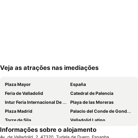
Veja as atrações nas imediações
Ampliar mapa
Plaza Mayor
España
Feria de Valladolid
Catedral de Palencia
Intur Feria Internacional De Turismo De Interior
Playa de las Moreras
Plaza Madrid
Palacio del Conde de Gondomar o Casa del Sol
Torre de Sila
Valladolid Latino
Informações sobre o alojamento
Estación de Ferrocarril
Calle Mayor
Av. de Valladolid, 2, 47320, Tudela de Duero, Espanha
Castelo da Mota
Parque Villa de las Ferias