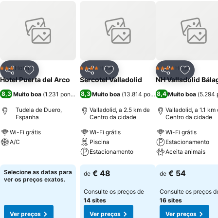
Hotel
Hotel
Hotel
3 Estrelas
4 Estrelas
4 Estrelas
Partilhar
Adicionar aos favoritos
Partilhar
Adicionar aos favoritos
Partilhar
Adicionar
Hotel Puerta del Arco
Sercotel Valladolid
NH Valladolid Bála
8,3
8,3
8,4
Muito boa
(
1.231 pontuações
Muito boa
)
(
13.814 pontuações
Muito boa
)
(
5.294 
Tudela de Duero,
Valladolid, a 2.5 km de
Valladolid, a 1.1 km
Espanha
Centro da cidade
Centro da cidade
Wi-Fi grátis
Wi-Fi grátis
Wi-Fi grátis
A/C
Piscina
Estacionamento
Estacionamento
Aceita animais
Ver preços
Ver preços
Ver preços
Selecione as datas para
€ 48
€ 54
de
de
ver os preços exatos.
Consulte os preços de
Consulte os preços d
14 sites
16 sites
Ver preços
Ver preços
Ver preços