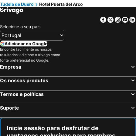
Tudela de Duero
Hotel Puerta del Arco
Facebook
Twitter
Insta
Yo
Selecione o seu país
Adicionar no Google
Encontre facilmente os nossos
resultados: adicione o trivago como
fonte preferencial no Google.
Empresa
Os nossos produtos
Termos e políticas
Suporte
Inicie sessão para desfrutar de
vantagens exclusivas para membros