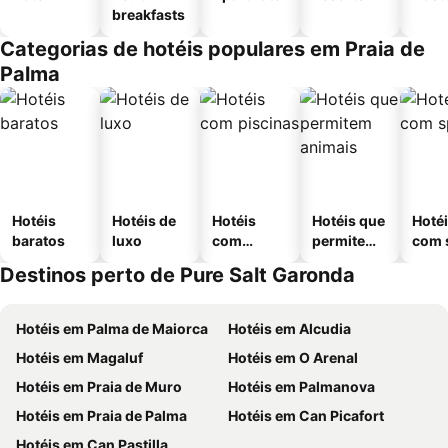
breakfasts
Categorias de hotéis populares em Praia de
Palma
Hotéis
Hotéis de
Hotéis
Hotéis que
Hoté
baratos
luxo
com
permitem
com 
piscinas
animais
Destinos perto de Pure Salt Garonda
Hotéis em Palma de Maiorca
Hotéis em Alcudia
Hotéis em Magaluf
Hotéis em O Arenal
Hotéis em Praia de Muro
Hotéis em Palmanova
Hotéis em Praia de Palma
Hotéis em Can Picafort
Hotéis em Can Pastilla