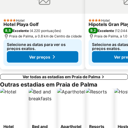
Aqualand
Centro Comercial Porto Pi
San Sebastián
Cala Pi' de Llucmajor
S´Arenal
Arenal de sa Canova
Hotel
Hotel
4 Estrelas
4 Estrelas
Hotel Playa Golf
Hipotels Gran Pla
Pabisa Beach Club
Club Marítim San Antonio de la Playa
8,5
9,2
Excelente
(
4.220 pontuações
)
Excelente
(
12.044
Sant Jordi
Portals Vells
Praia de Palma, a 0.8 km de Centro da cidade
Praia de Palma, a 1.
Selecione as datas para ver os
Selecione as datas
preços exatos.
preços exatos.
Ver preços
Ver pr
Ver todas as estadias em Praia de Palma
Outras estadias em Praia de Palma
Hotel
Bed and
Aparthotel
Resorts
Host