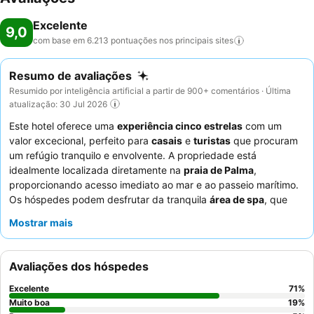
Excelente
9,0
com base em 6.213 pontuações nos principais
sites
Resumo de avaliações
Resumido por inteligência artificial a partir de 900+ comentários · Última
atualização: 30 Jul 2026
Este hotel oferece uma
experiência cinco estrelas
com um
valor excecional, perfeito para
casais
e
turistas
que procuram
um refúgio tranquilo e envolvente. A propriedade está
idealmente localizada diretamente na
praia de Palma
,
proporcionando acesso imediato ao mar e ao passeio marítimo.
Os hóspedes podem desfrutar da tranquila
área de spa
, que
inclui sauna, banho turco e várias piscinas, como uma pequena
Mostrar mais
piscina fria, uma piscina e um jacuzzi. Os
funcionários e o
serviço
recebem consistentemente muitos elogios pelo seu
profissionalismo e simpatia, complementando o muito apreciado
Avaliações dos hóspedes
buffet de pequeno-almoço
com a sua vasta seleção e vistas
para o mar. Para uma experiência verdadeiramente memorável,
Excelente
71
%
considere visitar a
piscina no último piso
e o bar para desfrutar
Muito boa
19
%