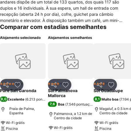
andares dispõe de um total de 133 quartos, dos quais 117 são
duplos e 16 individuais. À sua espera, um hall de entrada com
recepção (aberta 24 h por dia), cofre, guichet para câmbio
monetário e elevador. À disposição também um café, um mini-
Comparar com estadias semelhantes
mercado, lojas, cabeleireiro, um bar, sala para jogos, sala de
televisão e um restaurante climatizado com zona para não
Alojamento selecionado
Alojamentos semelhantes
fumadores. O hotel contempla ainda uma sala de conferências, um
terminal de acesso à Internet (custos adicionais), serviço de
quartos, de lavandaria e assistência médica, bem como aluguer e
cave de bicicletas. Um grande jardim de 300 m² também faz parte
do hotel.
Hotel
Hotel
Hotel
5 Estrelas
4 Estrelas
4 Estrelas
Partilhar
Adicionar aos favoritos
Partilhar
Adicionar aos favoritos
Partilhar
Adicionar
Pure Salt Garonda
Sol Palmanova
Sol Guadalupe
Mallorca
9,0
8,1
Excelente
(
6.213 pontuações
)
Muito boa
(
7.194
7,6
Boa
(
7.546 pontuações
)
Praia de Palma,
Magaluf, a 0.5 km 
Espanha
Centro da cidade
Palmanova, a 1.2 km de
Centro da cidade
Wi-Fi grátis
Wi-Fi grátis
Wi-Fi grátis
Piscina
Piscina