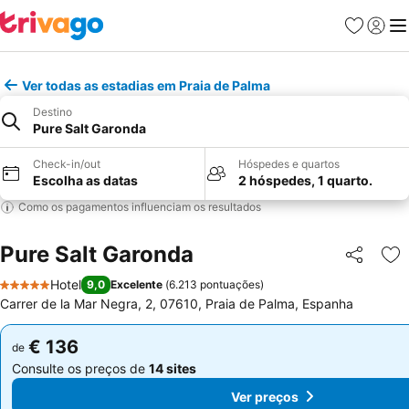
Favoritos
Iniciar
Me
Ver todas as estadias em Praia de Palma
Destino
Pure Salt Garonda
Check-in/out
Hóspedes e quartos
Escolha as datas
2 hóspedes, 1 quarto.
Como os pagamentos influenciam os resultados
Pure Salt Garonda
Partilhar
Ad
Hotel
9,0
Excelente
(
6.213 pontuações
)
5 Estrelas
Carrer de la Mar Negra, 2, 07610, Praia de Palma, Espanha
€ 136
€ 136
de
de
Consulte os preços de
14 sites
Consulte os preços de
14 sites
Ver preços
Ver preços