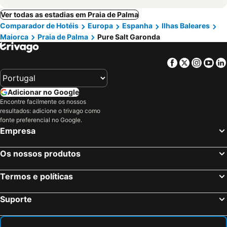
Ver todas as estadias em Praia de Palma
Comparador de Hotéis
Europa
Espanha
Ilhas Baleares
Maiorca
Praia de Palma
Pure Salt Garonda
Facebook
Twitter
Insta
Yo
Adicionar no Google
Encontre facilmente os nossos
resultados: adicione o trivago como
fonte preferencial no Google.
Empresa
Os nossos produtos
Termos e políticas
Suporte