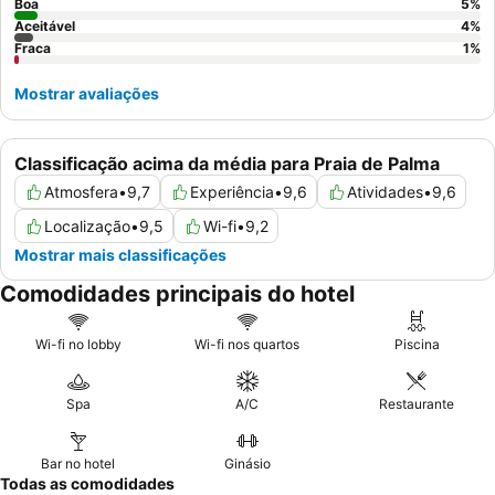
de vistas deslumbrantes.
Boa
5
%
Aceitável
4
%
Fraca
1
%
Mostrar avaliações
Classificação acima da média para Praia de Palma
Atmosfera
•
9,7
Experiência
•
9,6
Atividades
•
9,6
Localização
•
9,5
Wi-fi
•
9,2
Mostrar mais classificações
Comodidades principais do hotel
Wi-fi no lobby
Wi-fi nos quartos
Piscina
Spa
A/C
Restaurante
Bar no hotel
Ginásio
Todas as comodidades