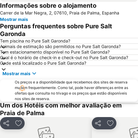
Informações sobre o alojamento
Cala Major
Can Pastilla
Carrer de la Mar Negra, 2, 07610, Praia de Palma, Espanha
Es Trenc
Playa Sa marina de Alcudia
Mostrar mais
Puerto de Port de Soller
Cala Llombards
Perguntas frequentes sobre Pure Salt
Golf de Andratx
Santa Ponça
Garonda
Cala d'Or
Can Picafort
Tem piscina no Pure Salt Garonda?
Animais de estimação são permitidos no Pure Salt Garonda?
Platja de Torà o Platja Peguera Torà
Polígono de Levante
Tem estacionamento disponível no Pure Salt Garonda?
Qual é o horário de check-in e check-out no Pure Salt Garonda?
Cala Marçal
Riu Centre Palace
Onde está localizado o Pure Salt Garonda?
Platja de Palma
Cala Comtessa
Mostrar mais
House of Katmandu
Parc Natural de s'Albufera de Mallorca
Os preços e a disponibilidade que recebemos dos sites de reserva
Cala Antena
Cala Blanca - Platja de Palmanova
mudam frequentemente. Como tal, pode haver diferenças entre as
ofertas que consulta no trivago e os preços que estão disponíveis
Platja Palmira o Platja Peguera Palmira o Platja des Pouet
Cala Gran
nos sites de reserva.
Puerto de Valdemossa - Sa Marina
Paseo Marítimo
Um dos Hotéis com melhor avaliação em
Praia de Palma
Cala Esmeralda
Placa Major
Ballonfahrt mit All in One Mallorca
Santa Catalina
Partilhar
Adicionar aos favoritos
Partilhar
Adicionar a
Cala Santanyi
Les Meravelles