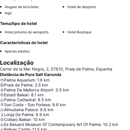
Aluguer de bicicletas
Hotel de desporto
Ioga
Tema/tipo de hotel
Hotel próximo do aeroporto
Hotel Boutique
Características do hotel
Apenas adultos
Localização
Carrer de la Mar Negra, 2, 07610, Praia de Palma, Espanha
Distância de Pure Salt Garonda
Palma Aquarium
:
1.6
km
Praia de Palma
:
2.5
km
Palma De Mallorca Airport
:
3.5
km
Estadi Balear
:
8.1
km
Palma Cathedral
:
9.5
km
Son Costa - Son Fortesa
:
9.6
km
Almudaina Palace
:
9.6
km
Lonja De Palma
:
9.9
km
Coliseo Balear
:
10
km
Es Baluard Museum Of Contemporary Art Of Palma
:
10.2
km
Bellver Castle
:
11.5
km