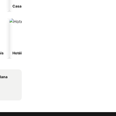
Casa de hóspedes
Aparthotel
is
Hotéis com spa
Hotéis na praia
Plana