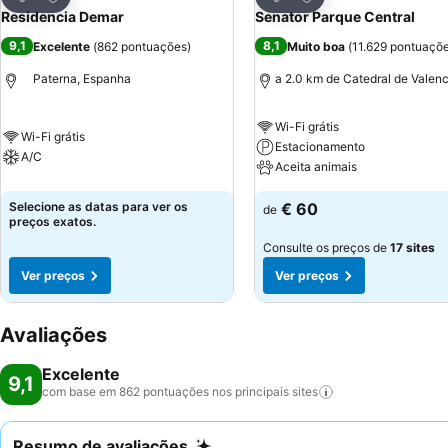
Partilhar
Partilhar
Residencia Demar
Senator Parque Central
9,1
8,1
Excelente
(
862 pontuações
)
Muito boa
(
11.629 pontuaçõ
Paterna, Espanha
a 2.0 km de Catedral de Valenc
Wi-Fi grátis
Wi-Fi grátis
Estacionamento
A/C
Aceita animais
Selecione as datas para ver os
€ 60
de
preços exatos.
Consulte os preços de
17 sites
Ver preços
Ver preços
Avaliações
Excelente
9,1
com base em 862 pontuações nos principais
sites
Resumo de avaliações