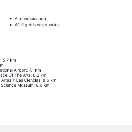
Ar condicionado
Wi-fi grátis nos quartos
t
:
5.7
km
km
ational Airport
:
7.1
km
lace Of The Arts
:
8.2
km
Artes Y Las Ciencias
:
8.6
km
pe Science Museum
:
8.6
km
Ampliar mapa