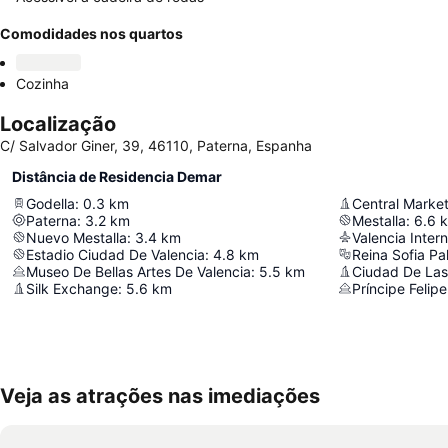
Comodidades nos quartos
Cozinha
Localização
C/ Salvador Giner, 39, 46110, Paterna, Espanha
Distância de Residencia Demar
Godella
:
0.3
km
Central Marke
Paterna
:
3.2
km
Mestalla
:
6.6
Nuevo Mestalla
:
3.4
km
Valencia Intern
Estadio Ciudad De Valencia
:
4.8
km
Reina Sofia Pa
Museo De Bellas Artes De Valencia
:
5.5
km
Ciudad De Las 
Silk Exchange
:
5.6
km
Príncipe Feli
Veja as atrações nas imediações