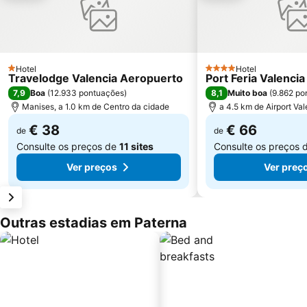
Hotel
Hotel
1 Estrelas
4 Estrelas
Travelodge Valencia Aeropuerto
Port Feria Valencia
7,9
8,1
Boa
(
12.933 pontuações
)
Muito boa
(
9.862 po
Manises, a 1.0 km de Centro da cidade
a 4.5 km de Airport Va
€ 38
€ 66
de
de
Consulte os preços de
11 sites
Consulte os preços 
Ver preços
Ver preç
Outras estadias em Paterna