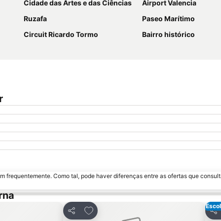
Cidade das Artes e das Ciências
Airport Valencia
Ruzafa
Paseo Marítimo
Circuit Ricardo Tormo
Bairro histórico
r
m frequentemente. Como tal, pode haver diferenças entre as ofertas que consult
rna
Escol
avoritos
Adicionar aos favoritos
Partilhar
Par