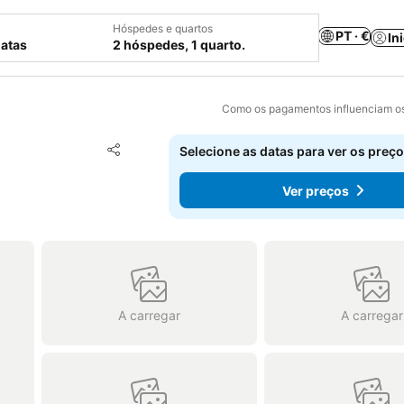
Hóspedes e quartos
PT · €
In
datas
2 hóspedes, 1 quarto.
Como os pagamentos influenciam os
Adicionar aos favoritos
Selecione as datas para ver os preço
Partilhar
Ver preços
A carregar
A carregar