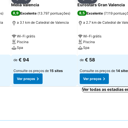
Partilhar
Partilhar
Meliá Valencia
Eurostars Gran Valencia
8,9
8,5
es
)
Excelente
(
13.797 pontuações
)
Excelente
(
7.119 pontuaç
ia
a 3.1 km de Catedral de Valencia
a 2.7 km de Catedral de Val
Wi-Fi grátis
Wi-Fi grátis
Piscina
Piscina
Spa
Spa
€ 94
€ 58
de
de
Consulte os preços de
15 sites
Consulte os preços de
14 site
Ver preços
Ver preços
Ver todas as estadias 