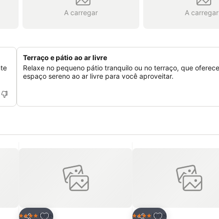
A carregar
A carregar
Terraço e pátio ao ar livre
nte
Relaxe no pequeno pátio tranquilo ou no terraço, que oferec
espaço sereno ao ar livre para você aproveitar.
itos
Adicionar aos favoritos
Adicionar aos fav
Hotel
Hotel
4 Estrelas
4 Estrelas