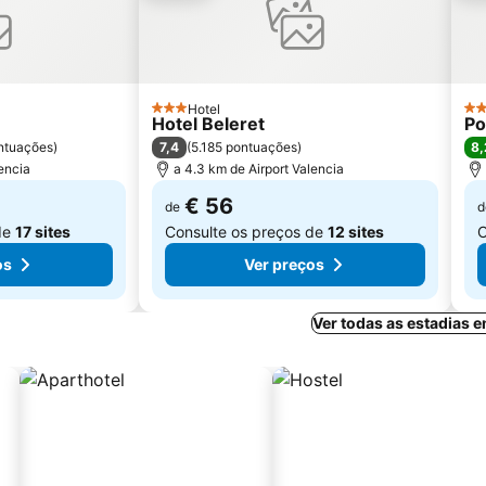
Hotel
3 Estrelas
4 E
Hotel Beleret
Po
7,4
8,
ntuações
)
(
5.185 pontuações
)
lencia
a 4.3 km de Airport Valencia
€ 56
de
d
de
17 sites
Consulte os preços de
12 sites
C
os
Ver preços
Ver todas as estadias 