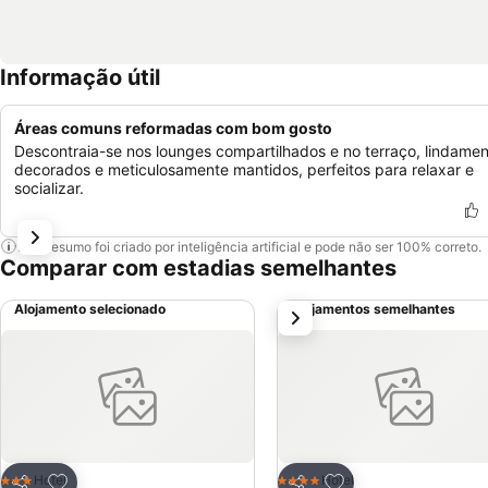
Informação útil
Áreas comuns reformadas com bom gosto
Descontraia-se nos lounges compartilhados e no terraço, lindame
decorados e meticulosamente mantidos, perfeitos para relaxar e
socializar.
Este resumo foi criado por inteligência artificial e pode não ser 100% correto.
Comparar com estadias semelhantes
Alojamento selecionado
Alojamentos semelhantes
próximo
Adicionar aos favoritos
Adicionar aos favor
Hotel
Hotel
3 Estrelas
4 Estrelas