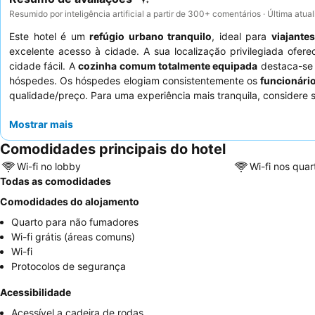
Resumido por inteligência artificial a partir de 300+ comentários · Última atu
Este hotel é um
refúgio urbano tranquilo
, ideal para
viajante
excelente acesso à cidade. A sua localização privilegiada ofer
cidade fácil. A
cozinha comum totalmente equipada
destaca-se 
hóspedes. Os hóspedes elogiam consistentemente os
funcionári
qualidade/preço. Para uma experiência mais tranquila, considere s
Mostrar mais
Comodidades principais do hotel
Wi-fi no lobby
Wi-fi nos quar
Todas as comodidades
Comodidades do alojamento
Quarto para não fumadores
Wi-fi grátis (áreas comuns)
Wi-fi
Protocolos de segurança
Acessibilidade
Acessível a cadeira de rodas