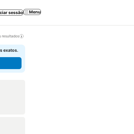
Menu
iciar sessão
 resultados
s exatos.