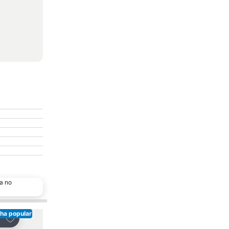
a no
ha popular
Adicionar aos favoritos
Adicionar aos favor
tilhar
Partilhar