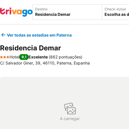
Destino
Check-in/out
Escolha as 
Ver todas as estadias em Paterna
Residencia Demar
Hotel
Excelente
(
862 pontuações
)
9,1
3 Estrelas
C/ Salvador Giner, 39, 46110, Paterna, Espanha
A carregar