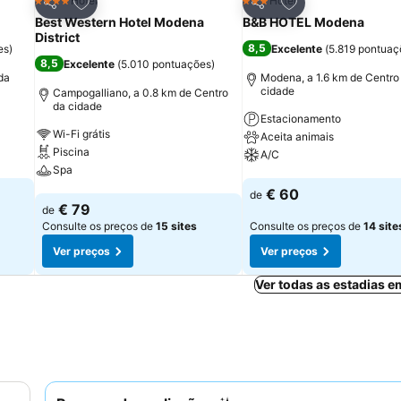
itos
Adicionar aos favoritos
Adicionar aos fav
Hotel
Hotel
4 Estrelas
3 Estrelas
Partilhar
Partilhar
Best Western Hotel Modena
B&B HOTEL Modena
District
8,5
es
)
Excelente
(
5.819 pontuaç
8,5
Excelente
(
5.010 pontuações
)
da
Modena, a 1.6 km de Centro
cidade
Campogalliano, a 0.8 km de Centro
da cidade
Estacionamento
Wi-Fi grátis
Aceita animais
Piscina
A/C
Spa
Ver preços
€ 60
de
Ver preços
€ 79
de
Consulte os preços de
15 sites
Consulte os preços de
14 site
Ver preços
Ver preços
Ver todas as estadias 