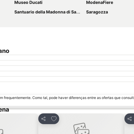
Museo Ducati
ModenaFiere
Santuario della Madonna di San Luca
Saragozza
ano
m frequentemente. Como tal, pode haver diferenças entre as ofertas que consult
ena
avoritos
Adicionar aos favoritos
Partilhar
Par