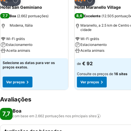
Adicionar aos favoritos
Adicionar aos favor
Hotel
Hotel
2 Estrelas
4 Estrelas
Partilhar
Partilhar
Hotel San Geminiano
Hotel Maranello Village
7,7
8,6
Boa
(
2.662 pontuações
)
Excelente
(
12.505 pontuaçõ
Modena, Itália
Maranello, a 2.5 km de Centro 
cidade
Wi-Fi grátis
Wi-Fi grátis
Estacionamento
Estacionamento
Aceita animais
Aceita animais
Ver preços
Ver preços
Selecione as datas para ver os
€ 92
de
preços exatos.
Consulte os preços de
16 sites
Ver preços
Ver preços
Avaliações
Boa
7,7
com base em 2.662 pontuações nos principais
sites