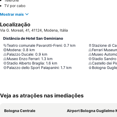
Telefone
TV por cabo
Mostrar mais
Localização
Via G. Moreali, 41, 41124, Modena, Itália
Distância de Hotel San Geminiano
Teatro comunale Pavarotti-Freni
:
0.7
km
Stazione di Ca
Modena
:
0.8
km
Ferrari Museu
Palazzo Ducale
:
0.9
km
Museo Automob
Museo Enzo Ferrari
:
1.3
km
Stadio Sandro
Stadio Alberto Braglia
:
1.6
km
Castello dei Pi
Palazzo dello Sport Palapanini
:
1.7
km
Bologna Guglie
Veja as atrações nas imediações
Bologna Centrale
Airport Bologna Guglielmo Mar