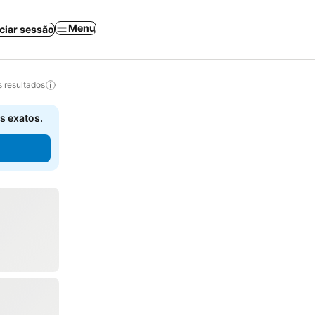
Menu
iciar sessão
 resultados
s exatos.