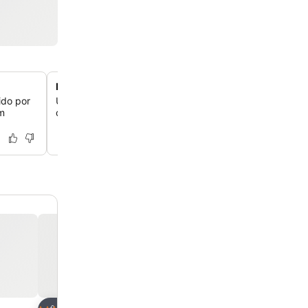
Estacionamento privado no local
ido por
Use o conveniente estacionamento privado disponível n
um
comodidade valiosa no centro da cidade de Modena.