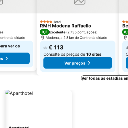
Hotel
4 Estrelas
3 E
RMH Modena Raffaello
Be
9,2
8,
es
)
Excelente
(
2.735 pontuações
)
entro da cidade
Modena, a 2.8 km de Centro da cidade
para ver os
€ 113
de
d
Consulte os preços de
10 sites
C
os
Ver preços
Ver todas as estadias 
Aparthotel