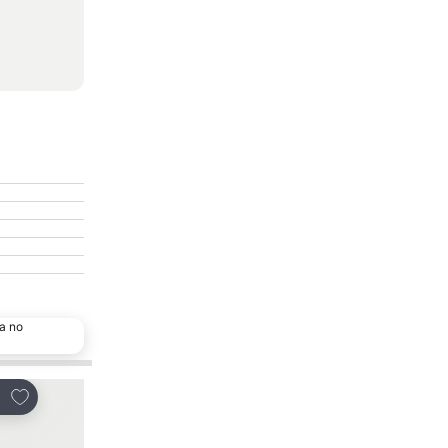
a no
Adicionar aos favoritos
Adicionar aos favor
tilhar
Partilhar