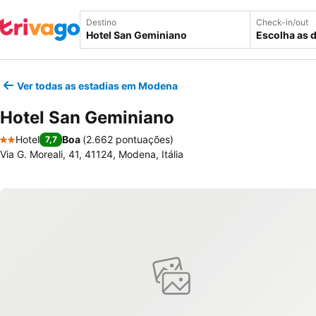
Destino
Check-in/out
Escolha as 
Ver todas as estadias em Modena
Hotel San Geminiano
Hotel
Boa
(
2.662 pontuações
)
7,7
2 Estrelas
Via G. Moreali, 41, 41124, Modena, Itália