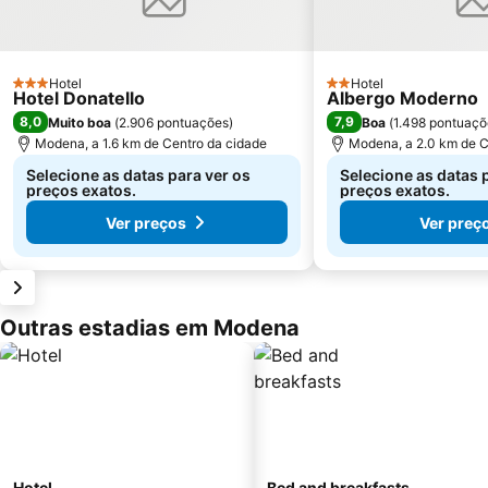
Hotel
Hotel
3 Estrelas
2 Estrelas
Hotel Donatello
Albergo Moderno
8,0
7,9
Muito boa
(
2.906 pontuações
)
Boa
(
1.498 pontuaçõ
Modena, a 1.6 km de Centro da cidade
Modena, a 2.0 km de C
Selecione as datas para ver os
Selecione as datas 
preços exatos.
preços exatos.
Ver preços
Ver preç
Outras estadias em Modena
Hotel
Bed and breakfasts