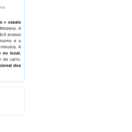
tima
as
e
casais
 Modena. A
ácil acesso
 Duomo e a
minutos. A
o no local
,
 de carro.
cional dos
moço
, que
a e bebidas
olicitar um