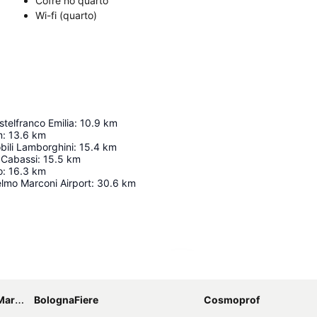
Cofre no quarto
Wi-fi (quarto)
stelfranco Emilia
:
10.9
km
m
:
13.6
km
ili Lamborghini
:
15.4
km
 Cabassi
:
15.5
km
o
:
16.3
km
lmo Marconi Airport
:
30.6
km
Ampliar mapa
coni
BolognaFiere
Cosmoprof