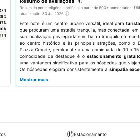
Resumo de avaliações
Resumido por inteligência artificial a partir de 500+ comentários · Úl
27
%
atualização: 30 Jul 2026
35
%
17
%
Este hotel é um centro urbano versátil, ideal para
turist
10
%
que procuram uma estadia tranquila, mas conectada, em
11
%
sua localização privilegiada num bairro tranquilo oferece f
ao centro histórico e às principais atrações, como o
Piazza Grande, geralmente a uma caminhada de 10 a 15 
comodidade de destaque é o
estacionamento gratuit
uma vantagem significativa para os hóspedes que viajam
Os hóspedes elogiam consistentemente a
simpatia exce
funcionários
e o
excelente buffet de pequeno-al
Mostrar mais
apresenta uma seleção variada de pastelaria, fruta fresc
quentes. Para uma experiência mais moderna, considere s
dos quartos recentemente renovados.
tos
Estacionamento