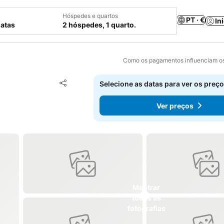
Hóspedes e quartos
PT · €
In
datas
2 hóspedes, 1 quarto.
Como os pagamentos influenciam os
Adicionar aos favoritos
Selecione as datas para ver os preço
Partilhar
Ver preços