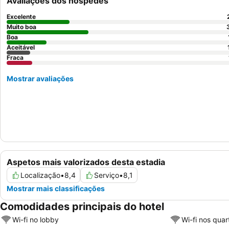
Avaliações dos hóspedes
Excelente
Muito boa
Boa
Aceitável
Fraca
Mostrar avaliações
Aspetos mais valorizados desta estadia
Localização
•
8,4
Serviço
•
8,1
Mostrar mais classificações
Comodidades principais do hotel
Wi-fi no lobby
Wi-fi nos quar