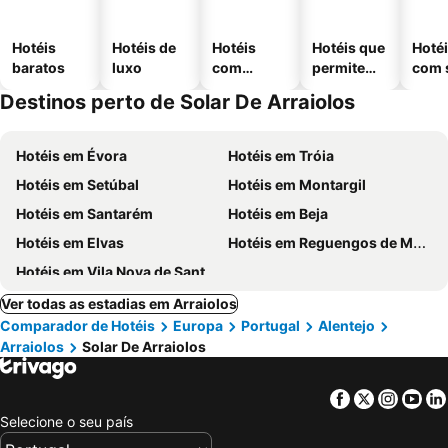
Hotéis
Hotéis de
Hotéis
Hotéis que
Hoté
baratos
luxo
com
permitem
com 
piscinas
animais
Destinos perto de Solar De Arraiolos
Hotéis em Évora
Hotéis em Tróia
Hotéis em Setúbal
Hotéis em Montargil
Hotéis em Santarém
Hotéis em Beja
Hotéis em Elvas
Hotéis em Reguengos de Monsaraz
Hotéis em Vila Nova de Santo André
Ver todas as estadias em Arraiolos
Comparador de Hotéis
Europa
Portugal
Alentejo
Arraiolos
Solar De Arraiolos
Facebook
Twitter
Insta
Yo
Selecione o seu país