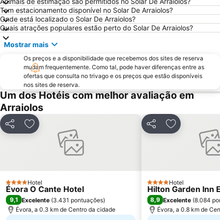
Animais de estimação são permitidos no Solar De Arraiolos?
Rota dos vinhos do Alentejo
Templo de Diana
Tem estacionamento disponível no Solar De Arraiolos?
Onde está localizado o Solar De Arraiolos?
Simply Evora
Cromeleque dos Almendres
Quais atrações populares estão perto do Solar De Arraiolos?
Piscinas Recreativas Municipais
Aqueduto da Água de Prata
Mostrar mais
Ao Cabo
Enoteca de Redondo
Os preços e a disponibilidade que recebemos dos sites de reserva
Núcleo Museológico do Alto de São Bento
mudam frequentemente. Como tal, pode haver diferenças entre as
ofertas que consulta no trivago e os preços que estão disponíveis
nos sites de reserva.
Um dos Hotéis com melhor avaliação em
Arraiolos
Partilhar
Adicionar aos favoritos
Partilhar
Adicionar aos
Hotel
Hotel
4 Estrelas
4 Estrelas
Évora O Cante Hotel
Hilton Garden Inn 
9,1
8,9
Excelente
(
3.431 pontuações
)
Excelente
(
8.084 po
Évora, a 0.3 km de Centro da cidade
Évora, a 0.8 km de Cen