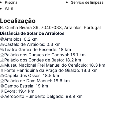
Piscina
Serviço de limpeza
Wi-fi
Localização
R. Cunha Rivara 39, 7040-033, Arraiolos, Portugal
Distância de Solar De Arraiolos
Arraiolos
:
0.2
km
Castelo de Arraiolos
:
0.3
km
Teatro Garcia de Resende
:
18
km
Palácio dos Duques de Cadaval
:
18.1
km
Palácio dos Condes de Basto
:
18.2
km
Museu Nacional Frei Manuel do Cenáculo
:
18.3
km
Fonte Henriquina da Praça do Giraldo
:
18.3
km
Capela dos Ossos
:
18.5
km
Palácio de Dom Manuel
:
18.6
km
Campo Estrela
:
19
km
Évora
:
19.4
km
Aeroporto Humberto Delgado
:
99.9
km