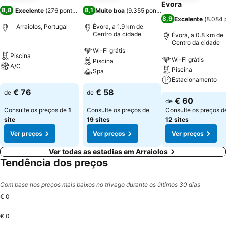
Evora
8,8
8,1
Excelente
(
276 pontuações
)
Muito boa
(
9.355 pontuações
)
8,9
Excelente
(
8.084 
Arraiolos, Portugal
Évora, a 1.9 km de
Centro da cidade
Évora, a 0.8 km de
Centro da cidade
Wi-Fi grátis
Piscina
Wi-Fi grátis
Piscina
A/C
Piscina
Spa
Estacionamento
€ 76
€ 58
de
de
€ 60
de
Consulte os preços de
1
Consulte os preços de
Consulte os preços d
site
19 sites
12 sites
Ver preços
Ver preços
Ver preços
Ver todas as estadias em Arraiolos
Tendência dos preços
Com base nos preços mais baixos no trivago durante os últimos 30 dias
€ 0
€ 0