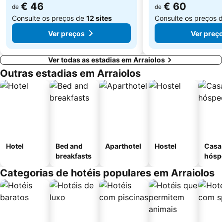
€ 46
€ 60
de
de
Consulte os preços de
12 sites
Consulte os preços 
Ver preços
Ver preç
Ver todas as estadias em Arraiolos
Outras estadias em Arraiolos
Hotel
Bed and
Aparthotel
Hostel
Casa
breakfasts
hósp
Categorias de hotéis populares em Arraiolos