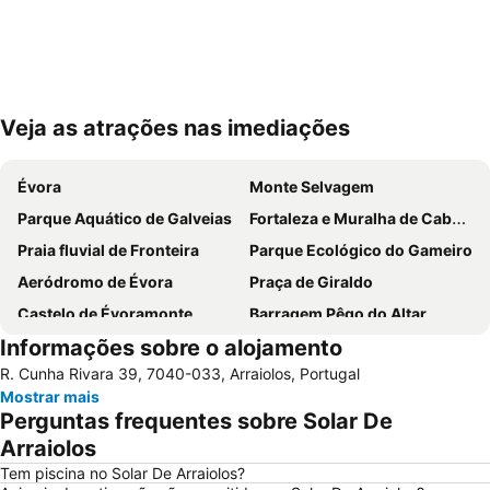
Veja as atrações nas imediações
Ampliar mapa
Évora
Monte Selvagem
Parque Aquático de Galveias
Fortaleza e Muralha de Cabeço de Vide
Praia fluvial de Fronteira
Parque Ecológico do Gameiro
Aeródromo de Évora
Praça de Giraldo
Castelo de Évoramonte
Barragem Pêgo do Altar
Informações sobre o alojamento
Capela dos Ossos
Pelourinho de Montargil
R. Cunha Rivara 39, 7040-033, Arraiolos, Portugal
Sé de Évora
Central de Camionagem de Estremoz
Mostrar mais
Igreja da Aldeia Velha
Convento dos Lóios ou de Nossa Senhora da Assunção
Perguntas frequentes sobre Solar De
Casas Pintadas de Évora
Porta de Aviz - Ermida de Nossa Sra do Ó
Arraiolos
Pelourinho de Cabeção
Anta de Pavia
Tem piscina no Solar De Arraiolos?