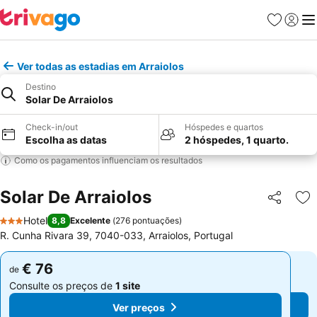
Favoritos
Iniciar
Me
Ver todas as estadias em Arraiolos
Destino
Solar De Arraiolos
Check-in/out
Hóspedes e quartos
Escolha as datas
2 hóspedes, 1 quarto.
Como os pagamentos influenciam os resultados
Solar De Arraiolos
Partilhar
Ad
Hotel
8,8
Excelente
(
276 pontuações
)
3 Estrelas
R. Cunha Rivara 39, 7040-033, Arraiolos, Portugal
€ 76
€ 76
de
de
Consulte os preços de
1 site
Consulte os preços de
1 site
Ver preços
Ver preços