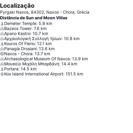
Localização
Pyrgaki Naxos, 84302, Naxos - Chora, Grécia
Distância de Sun and Moon Villas
Demeter Temple
:
5.8
km
Bazeos Tower
:
7.6
km
Apano Kastro
:
10.7
km
Αρχαιολογική Συλλογή Υρίων
:
10.8
km
Kouros Of Flerio
:
12.1
km
Panagía Drosianí
:
13.6
km
Naxos - Chora
:
13.7
km
Archaeological Museum Of Naxos
:
13.9
km
Μουσείο Μιχάλη Μπαρδάνη
:
14.4
km
Portara
:
14.5
km
Kos Island International Airport
:
151.5
km