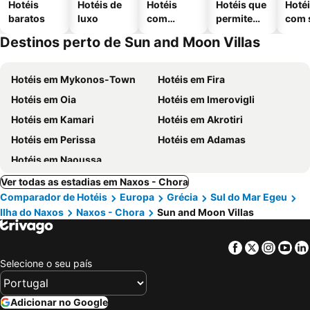
Hotéis
Hotéis de
Hotéis
Hotéis que
Hoté
baratos
luxo
com
permitem
com 
piscinas
animais
Destinos perto de Sun and Moon Villas
Hotéis em Mykonos-Town
Hotéis em Fira
Hotéis em Oia
Hotéis em Imerovigli
Hotéis em Kamari
Hotéis em Akrotiri
Hotéis em Perissa
Hotéis em Adamas
Hotéis em Naoussa
Ver todas as estadias em Naxos - Chora
Comparador de Hotéis
Europa
Grécia
Sul do Mar Egeu
Ilha do Naxos
Naxos - Chora
Sun and Moon Villas
Facebook
Twitter
Insta
Yo
Selecione o seu país
Adicionar no Google