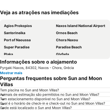
Veja as atrações nas imediações
Ampliar mapa
Agios Prokopios
Naxos Island National Airport
Santorineika
Ornos Beach
Port of Naoussa
Chora Naxou
Super Paradise
Paradise Beach
Plaka
Glyfada
Informações sobre o alojamento
Punda Beach Club
Psaraliki
Pyrgaki Naxos, 84302, Naxos - Chora, Grécia
Mylopotas Beach
Paranga Beach
Mostrar mais
Psarou Beach
Chryssi Akti
Perguntas frequentes sobre Sun and Moon
Elia
Kastraki
Villas
Panagia Filotitisa
Agrari
Tem piscina no Sun and Moon Villas?
Animais de estimação são permitidos no Sun and Moon Villas?
Tem estacionamento disponível no Sun and Moon Villas?
Qual é o horário de check-in e check-out no Sun and Moon Villas?
Onde está localizado o Sun and Moon Villas?