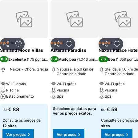
Hotel
Hotel
Hotel
3 Estrelas
4 Estrelas
4 Estrelas
Partilhar
Adicionar aos favoritos
Partilhar
Adicionar aos favoritos
Partilhar
Adicionar
Sun and Moon Villas
Asteras Paradise
Naxos Palace Hote
8,9
8,4
7,6
Excelente
(
179 pontuações
)
Muito boa
(
1.046 pontuações
Boa
)
(
1.659 pontu
Naxos - Chora, Grécia
Naoussa, a 5.6 km de
Stelida, a 1.0 km de
Centro da cidade
Centro da cidade
Wi-Fi grátis
Wi-Fi grátis
Wi-Fi grátis
Piscina
Piscina
Piscina
Estacionamento
Spa
Spa
€ 88
Selecione as datas para
€ 59
de
de
ver os preços exatos.
Consulte os preços de
Consulte os preços 
12 sites
sites
Ver preços
Ver preços
Ver preços