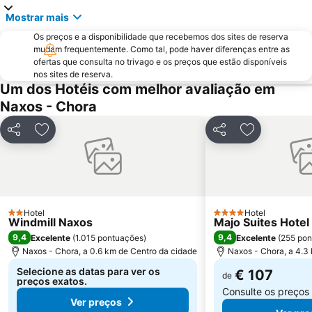
Mostrar mais
Os preços e a disponibilidade que recebemos dos sites de reserva
mudam frequentemente. Como tal, pode haver diferenças entre as
ofertas que consulta no trivago e os preços que estão disponíveis
nos sites de reserva.
Um dos Hotéis com melhor avaliação em
Naxos - Chora
Partilhar
Adicionar aos favoritos
Partilhar
Adicionar ao
Hotel
Hotel
2 Estrelas
4 Estrelas
Windmill Naxos
Majo Suites Hotel
9,4
9,4
Excelente
(
1.015 pontuações
)
Excelente
(
255 pon
Naxos - Chora, a 0.6 km de Centro da cidade
Naxos - Chora, a 4.3
Selecione as datas para ver os
€ 107
de
preços exatos.
Consulte os preços
Ver preços