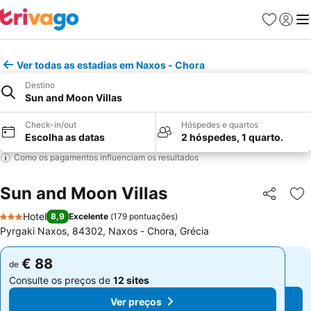
Favoritos
Iniciar
Me
Ver todas as estadias em Naxos - Chora
Destino
Sun and Moon Villas
Check-in/out
Hóspedes e quartos
Escolha as datas
2 hóspedes, 1 quarto.
Como os pagamentos influenciam os resultados
Sun and Moon Villas
Partilhar
Ad
Hotel
8,9
Excelente
(
179 pontuações
)
3 Estrelas
Pyrgaki Naxos, 84302, Naxos - Chora, Grécia
€ 88
€ 88
de
de
Consulte os preços de
12 sites
Consulte os preços de
12 sites
Ver preços
Ver preços