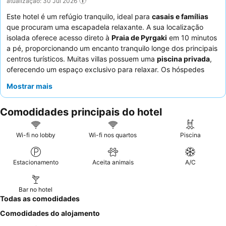
atualização: 30 Jul 2026
Este hotel é um refúgio tranquilo, ideal para
casais e famílias
que procuram uma escapadela relaxante. A sua localização
isolada oferece acesso direto à
Praia de Pyrgaki
em 10 minutos
a pé, proporcionando um encanto tranquilo longe dos principais
centros turísticos. Muitas villas possuem uma
piscina privada
,
oferecendo um espaço exclusivo para relaxar. Os hóspedes
elogiam consistentemente a
equipa atenciosa e prestável
e
Mostrar mais
apreciam a calorosa receção à chegada. Para uma experiência
verdadeiramente serena, considere reservar uma villa com
Comodidades principais do hotel
piscina privada para desfrutar da máxima privacidade e
conforto.
Wi-fi no lobby
Wi-fi nos quartos
Piscina
Estacionamento
Aceita animais
A/C
Bar no hotel
Todas as comodidades
Comodidades do alojamento