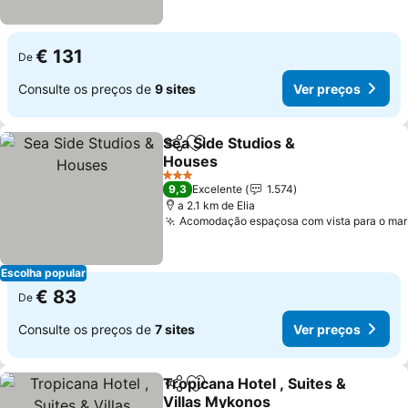
€ 131
De
Consulte os preços de
9 sites
Ver preços
Sea Side Studios &
Partilhar
Adicionar aos favoritos
Houses
3 Estrelas
9,3
Excelente
1.574
a 2.1 km de Elia
Acomodação espaçosa com vista para o mar
Escolha popular
€ 83
De
Consulte os preços de
7 sites
Ver preços
Tropicana Hotel , Suites &
Partilhar
Adicionar aos favoritos
Villas Mykonos