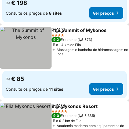
€ 198
De
Consulte os preços de
8 sites
Ver preços
The Summit of Mykonos
Partilhar
Adicionar aos favoritos
4 Estrelas
9,2
Excelente
373
a 1.4 km de Elia
Massagem e banheira de hidromassagem no
local
€ 85
De
Consulte os preços de
11 sites
Ver preços
Elia Mykonos Resort
Partilhar
Adicionar aos favoritos
5 Estrelas
9,0
Excelente
3.635
a 0.2 km de Elia
Academia moderna com equipamentos de