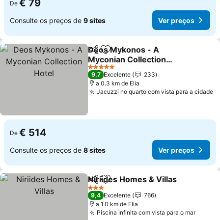
€ 79
De
Consulte os preços de
9 sites
Ver preços
Deos Mykonos - A
Partilhar
Adicionar aos favoritos
Myconian Collection
Hotel
5 Estrelas
9,7
Excelente
233
a 0.3 km de Elia
Jacuzzi no quarto com vista para a cidade
€ 514
De
Consulte os preços de
8 sites
Ver preços
Niriides Homes & Villas
Partilhar
Adicionar aos favoritos
3 Estrelas
9,4
Excelente
766
a 1.0 km de Elia
Piscina infinita com vista para o mar