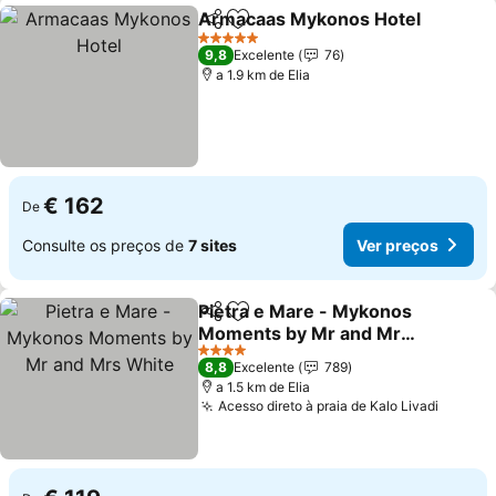
Armacaas Mykonos Hotel
Partilhar
Adicionar aos favoritos
5 Estrelas
9,8
Excelente
76
a 1.9 km de Elia
€ 162
De
Consulte os preços de
7 sites
Ver preços
Pietra e Mare - Mykonos
Partilhar
Adicionar aos favoritos
Moments by Mr and Mrs
White
4 Estrelas
8,8
Excelente
789
a 1.5 km de Elia
Acesso direto à praia de Kalo Livadi