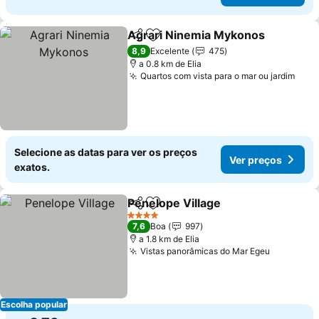
Agrari Ninemia Mykonos
Partilhar
Adicionar aos favoritos
8,9
Excelente
475
a 0.8 km de Elia
Quartos com vista para o mar ou jardim
Selecione as datas para ver os preços
Ver preços
exatos.
Penelope Village
Partilhar
Adicionar aos favoritos
4 Estrelas
7,6
Boa
997
a 1.8 km de Elia
Vistas panorâmicas do Mar Egeu
Escolha popular