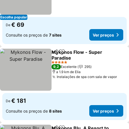
Escolha popular
€ 69
De
Consulte os preços de
7 sites
Ver preços
Mykonos Flow - Super
Partilhar
Adicionar aos favoritos
Paradise
5 Estrelas
9,2
Excelente
295
a 1.9 km de Elia
Instalações de spa com sala de vapor
€ 181
De
Consulte os preços de
8 sites
Ver preços
Mykonos Blu, A Resort to