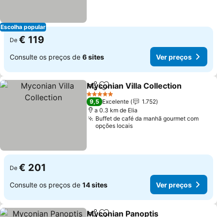
Escolha popular
€ 119
De
Consulte os preços de
6 sites
Ver preços
Myconian Villa Collection
Partilhar
Adicionar aos favoritos
5 Estrelas
9,5
Excelente
1.752
a 0.3 km de Elia
Buffet de café da manhã gourmet com
opções locais
€ 201
De
Consulte os preços de
14 sites
Ver preços
Myconian Panoptis