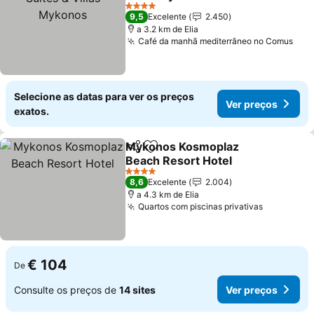
4 Estrelas
9,5
Excelente
2.450
a 3.2 km de Elia
Café da manhã mediterrâneo no Comus
Selecione as datas para ver os preços
Ver preços
exatos.
Mykonos Kosmoplaz
Partilhar
Adicionar aos favoritos
Beach Resort Hotel
4 Estrelas
8,6
Excelente
2.004
a 4.3 km de Elia
Quartos com piscinas privativas
€ 104
De
Consulte os preços de
14 sites
Ver preços