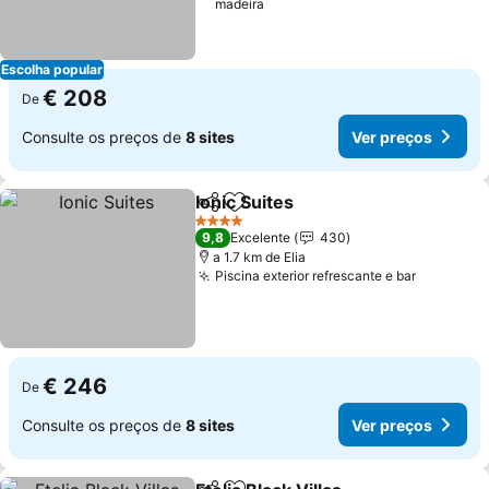
madeira
Escolha popular
€ 208
De
Consulte os preços de
8 sites
Ver preços
Ionic Suites
Partilhar
Adicionar aos favoritos
4 Estrelas
9,8
Excelente
430
a 1.7 km de Elia
Piscina exterior refrescante e bar
€ 246
De
Consulte os preços de
8 sites
Ver preços