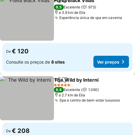
Ftelia Black Villas
Partilhar
Adicionar aos favoritos
9,5
Excelente
973
a 3.9 km de Elia
Experiência única de spa em caverna
€ 120
De
Consulte os preços de
8 sites
Ver preços
The Wild by Interni
Partilhar
Adicionar aos favoritos
5 Estrelas
8,8
Excelente
1.090
a 2.7 km de Elia
Spa e centro de bem-estar luxuosos
€ 208
De