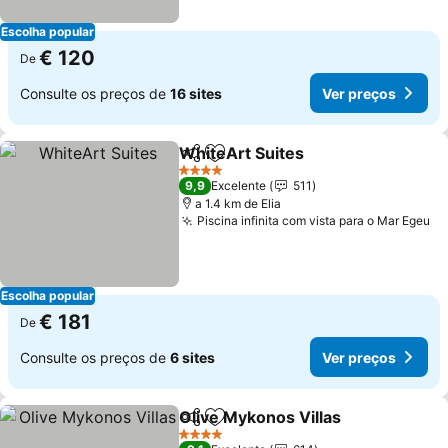
Escolha popular
€ 120
De
Consulte os preços de
16 sites
Ver preços
WhiteArt Suites
Partilhar
Adicionar aos favoritos
4 Estrelas
9,9
Excelente
511
a 1.4 km de Elia
Piscina infinita com vista para o Mar Egeu
Escolha popular
€ 181
De
Consulte os preços de
6 sites
Ver preços
Olive Mykonos Villas
Partilhar
Adicionar aos favoritos
4 Estrelas