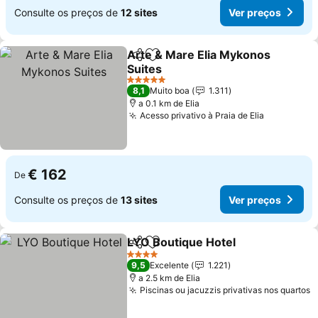
Consulte os preços de
12 sites
Ver preços
Arte & Mare Elia Mykonos
Partilhar
Adicionar aos favoritos
Suites
5 Estrelas
8,1
Muito boa
1.311
a 0.1 km de Elia
Acesso privativo à Praia de Elia
€ 162
De
Consulte os preços de
13 sites
Ver preços
LYO Boutique Hotel
Partilhar
Adicionar aos favoritos
4 Estrelas
9,5
Excelente
1.221
a 2.5 km de Elia
Piscinas ou jacuzzis privativas nos quartos