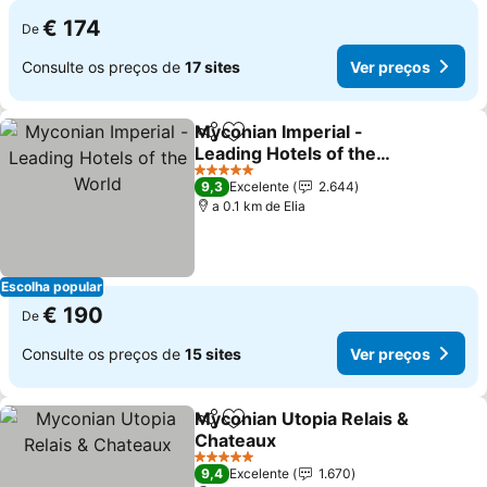
€ 174
De
Consulte os preços de
17 sites
Ver preços
Myconian Imperial -
Partilhar
Adicionar aos favoritos
Leading Hotels of the
World
5 Estrelas
9,3
Excelente
2.644
a 0.1 km de Elia
Escolha popular
€ 190
De
Consulte os preços de
15 sites
Ver preços
Myconian Utopia Relais &
Partilhar
Adicionar aos favoritos
Chateaux
5 Estrelas
9,4
Excelente
1.670