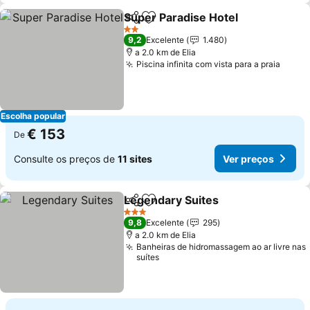
Super Paradise Hotel
Partilhar
Adicionar aos favoritos
2 Estrelas
9,2
Excelente
1.480
a 2.0 km de Elia
Piscina infinita com vista para a praia
Escolha popular
€ 153
De
Consulte os preços de
11 sites
Ver preços
Legendary Suites
Partilhar
Adicionar aos favoritos
3 Estrelas
9,8
Excelente
295
a 2.0 km de Elia
Banheiras de hidromassagem ao ar livre nas
suítes