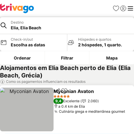
Favoritos
Iniciar
Me
Destino
Elia, Elia Beach
Check-in/out
Hóspedes e quartos
Escolha as datas
2 hóspedes, 1 quarto.
Ordenar
Filtrar
Mapa
Alojamentos em Elia Beach perto de Elia (Elia
Beach, Grécia)
Como os pagamentos influenciam os resultados
Myconian Avaton
Partilhar
Adicionar aos favoritos
5 Estrelas
9,4
Excelente
2.060
a 0.4 km de Elia
Culinária grega e mediterrânea gourmet