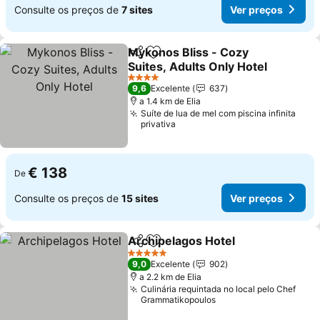
Consulte os preços de
7 sites
Ver preços
Mykonos Bliss - Cozy
Partilhar
Adicionar aos favoritos
Suites, Adults Only Hotel
4 Estrelas
9,6
Excelente
637
a 1.4 km de Elia
Suíte de lua de mel com piscina infinita
privativa
€ 138
De
Consulte os preços de
15 sites
Ver preços
Archipelagos Hotel
Partilhar
Adicionar aos favoritos
5 Estrelas
9,0
Excelente
902
a 2.2 km de Elia
Culinária requintada no local pelo Chef
Grammatikopoulos