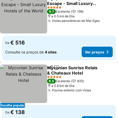
Partilhar
Adicionar aos favoritos
Escape - Small Luxury
Hotels of the World
5 Estrelas
9,7
Excelente
199
a 0.5 km de Elia
Vistas panorâmicas do Mar Egeu
€ 516
De
Consulte os preços de
4 sites
Ver preços
Myconian Sunrise Relais
Partilhar
Adicionar aos favoritos
& Chateaux Hotel
5 Estrelas
8,5
Excelente
835
a 0.8 km de Elia
Piscina exterior com vistas
Escolha popular
€ 138
De