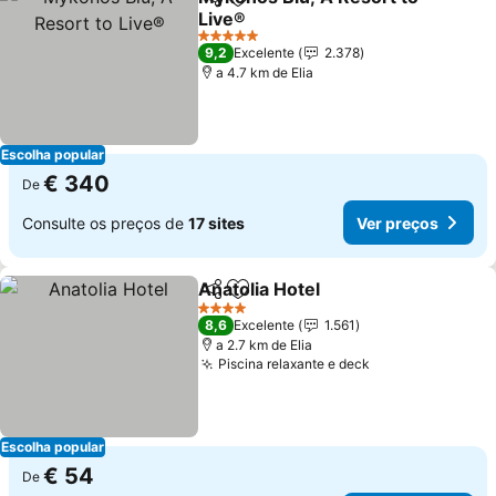
Partilhar
Adicionar aos favoritos
Live®
5 Estrelas
9,2
Excelente
2.378
a 4.7 km de Elia
Escolha popular
€ 340
De
Consulte os preços de
17 sites
Ver preços
Anatolia Hotel
Partilhar
Adicionar aos favoritos
4 Estrelas
8,6
Excelente
1.561
a 2.7 km de Elia
Piscina relaxante e deck
Escolha popular
€ 54
De