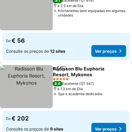
9,1
Excelente
614
a 2.3 km de Elia
Kitchenettes bem equipadas em algumas
unidades
€ 56
De
Consulte os preços de
12 sites
Ver preços
Radisson Blu Euphoria
Partilhar
Adicionar aos favoritos
Resort, Mykonos
5 Estrelas
8,6
Excelente
547
a 1.3 km de Elia
Spa e academia dedicados
€ 202
De
Consulte os preços de
9 sites
Ver preços