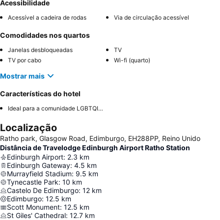
Acessibilidade
Acessível a cadeira de rodas
Via de circulação acessível
Comodidades nos quartos
Janelas desbloqueadas
TV
TV por cabo
Wi-fi (quarto)
Mostrar mais
Características do hotel
Ideal para a comunidade LGBTQIA+
Localização
Ratho park, Glasgow Road, Edimburgo, EH288PP, Reino Unido
Distância de Travelodge Edinburgh Airport Ratho Station
Edinburgh Airport
:
2.3
km
Edinburgh Gateway
:
4.5
km
Murrayfield Stadium
:
9.5
km
Tynecastle Park
:
10
km
Castelo De Edimburgo
:
12
km
Edimburgo
:
12.5
km
Scott Monument
:
12.5
km
St Giles' Cathedral
:
12.7
km