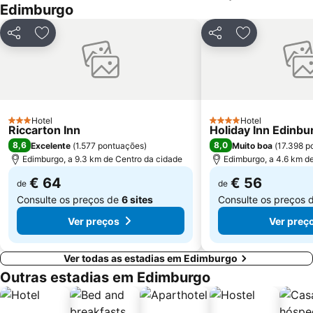
Edimburgo
University of Edinburgh
Royal Terrace Gardens
Ocean Terminal
Gleneagles Golf Resort
Partilhar
Adicionar aos favoritos
Partilhar
Adicionar aos
Blair Drummond Safari and Adventure Park
Orchard Park
Hotel
Hotel
3 Estrelas
4 Estrelas
Riccarton Inn
Holiday Inn Edinbu
8,6
8,0
Excelente
(
1.577 pontuações
)
Muito boa
(
17.398 p
Edimburgo, a 9.3 km de Centro da cidade
Edimburgo, a 4.6 km d
€ 64
€ 56
de
de
Consulte os preços de
6 sites
Consulte os preços 
Ver preços
Ver preç
Ver todas as estadias em Edimburgo
Outras estadias em Edimburgo