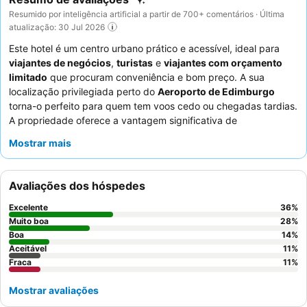
Resumido por inteligência artificial a partir de 700+ comentários · Última
atualização: 30 Jul 2026
Este hotel é um centro urbano prático e acessível, ideal para
viajantes de negócios
,
turistas
e
viajantes com orçamento
limitado
que procuram conveniência e bom preço. A sua
localização privilegiada perto do
Aeroporto de Edimburgo
torna-o perfeito para quem tem voos cedo ou chegadas tardias.
A propriedade oferece a vantagem significativa de
estacionamento self-service gratuito no local
, uma
Mostrar mais
comodidade valiosa para hóspedes com transporte próprio. Os
hóspedes elogiam consistentemente os
funcionários eficientes
e simpáticos
e o
excelente buffet de pequeno-almoço
, que
Avaliações dos hóspedes
inclui uma variedade de opções quentes, frescas e veganas.
Para uma experiência mais tranquila, considere pedir um quarto
Excelente
36
%
virado para o lado oposto da estrada principal para minimizar o
Muito boa
28
%
potencial ruído do trânsito.
Boa
14
%
Aceitável
11
%
Fraca
11
%
Mostrar avaliações