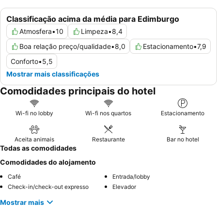
Classificação acima da média para Edimburgo
Atmosfera
•
10
Limpeza
•
8,4
Boa relação preço/qualidade
•
8,0
Estacionamento
•
7,9
Conforto
•
5,5
Mostrar mais classificações
Comodidades principais do hotel
Wi-fi no lobby
Wi-fi nos quartos
Estacionamento
Aceita animais
Restaurante
Bar no hotel
Todas as comodidades
Comodidades do alojamento
Café
Entrada/lobby
Check-in/check-out expresso
Elevador
Mostrar mais