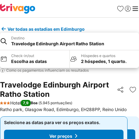
Favoritos
Iniciar
Me
Ver todas as estadias em Edimburgo
Destino
Travelodge Edinburgh Airport Ratho Station
Check-in/out
Hóspedes e quartos
Escolha as datas
2 hóspedes, 1 quarto.
Como os pagamentos influenciam os resultados
Travelodge Edinburgh Airport
Ratho Station
Partilhar
Ad
Hotel
7,9
Boa
(
5.945 pontuações
)
3 Estrelas
Ratho park, Glasgow Road, Edimburgo, EH288PP, Reino Unido
Selecione as datas para ver os preços exatos.
Selecione as datas para ver os preços exatos.
Ver preços
Ver preços