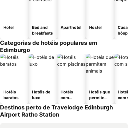
Hotel
Bed and
Aparthotel
Hostel
Casa
breakfasts
hósp
Categorias de hotéis populares em
Edimburgo
Hotéis
Hotéis de
Hotéis
Hotéis que
Hoté
baratos
luxo
com
permitem
com 
piscinas
animais
Destinos perto de Travelodge Edinburgh
Airport Ratho Station