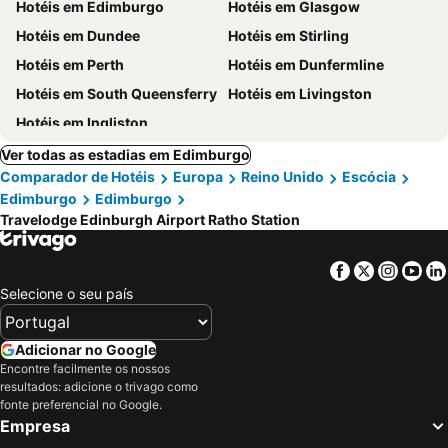
Hotéis em Edimburgo
Hotéis em Glasgow
Hotéis em Dundee
Hotéis em Stirling
Hotéis em Perth
Hotéis em Dunfermline
Hotéis em South Queensferry
Hotéis em Livingston
Hotéis em Ingliston
Ver todas as estadias em Edimburgo
Comparador de Hotéis
Europa
Reino Unido
Escócia
Edimburgo
Edimburgo
Travelodge Edinburgh Airport Ratho Station
Facebook
Twitter
Insta
Yo
Selecione o seu país
Adicionar no Google
Encontre facilmente os nossos
resultados: adicione o trivago como
fonte preferencial no Google.
Empresa