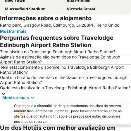
New Town
Rua Princes
Murrayfield Stadium
Victoria Street
Informações sobre o alojamento
Grassmarket
Galeria Nacional da Escócia
Ratho park, Glasgow Road, Edimburgo, EH288PP, Reino Unido
Museu Nacional da Escócia
Leith
Mostrar mais
City Art Centre
The Royal Mile Gallery
Perguntas frequentes sobre Travelodge
St James Quarter
Rosslyn Chapel
Edinburgh Airport Ratho Station
Edinburgh Park
The Witchery by the Castle
Tem piscina no Travelodge Edinburgh Airport Ratho Station?
Animais de estimação são permitidos no Travelodge Edinburgh
Stockbridge
Marchmont
Airport Ratho Station?
Tem estacionamento disponível no Travelodge Edinburgh Airport
Scott Monument
Edinburgh Zoo
Ratho Station?
Braid Hills
Greyfriars Kirk
Qual é o horário de check-in e check-out no Travelodge Edinburgh
Airport Ratho Station?
Cowgate
Holyrood Park
Onde está localizado o Travelodge Edinburgh Airport Ratho Station?
Portobello
Currie
Mostrar mais
Davidson's Mains
Dean Village
Os preços e a disponibilidade que recebemos dos sites de reserva
EICC
Morningside
mudam frequentemente. Como tal, pode haver diferenças entre as
ofertas que consulta no trivago e os preços que estão disponíveis
Royal Botanic Garden Edinburgh
Rose Street
nos sites de reserva.
Um dos Hotéis com melhor avaliação em
Edinburgh Dungeon
Edinburgh Marathon Festival