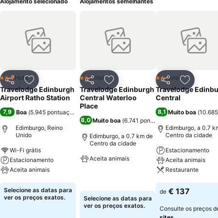
Alojamento selecionado
Alojamentos semelhantes
Hotel
Hotel
Hotel
3 Estrelas
2 Estrelas
2 Estrelas
Partilhar
Adicionar aos favoritos
Partilhar
Adicionar aos favoritos
Partilhar
Adicionar
Travelodge Edinburgh
Travelodge Edinburgh
Travelodge Edinb
Airport Ratho Station
Central Waterloo
Central
Place
7,9
8,1
Boa
(
5.945 pontuações
)
Muito boa
(
10.685
8,0
Muito boa
(
6.741 pontuações
)
Edimburgo, Reino
Edimburgo, a 0.7 k
Unido
Centro da cidade
Edimburgo, a 0.7 km de
Centro da cidade
Wi-Fi grátis
Estacionamento
Aceita animais
Estacionamento
Aceita animais
Aceita animais
Restaurante
Ver preços
Ver preços
Ver preços
Selecione as datas para
€ 137
de
ver os preços exatos.
Selecione as datas para
ver os preços exatos.
Consulte os preços 
sites