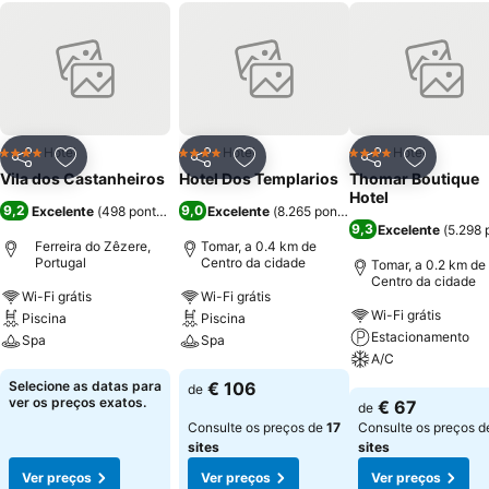
Hotel
Hotel
Hotel
4 Estrelas
4 Estrelas
4 Estrelas
Partilhar
Adicionar aos favoritos
Partilhar
Adicionar aos favoritos
Partilhar
Adicionar
Vila dos Castanheiros
Hotel Dos Templarios
Thomar Boutique
Hotel
9,2
9,0
Excelente
(
498 pontuações
)
Excelente
(
8.265 pontuações
)
9,3
Excelente
(
5.298 
Ferreira do Zêzere,
Tomar, a 0.4 km de
Portugal
Centro da cidade
Tomar, a 0.2 km de
Centro da cidade
Wi-Fi grátis
Wi-Fi grátis
Wi-Fi grátis
Piscina
Piscina
Estacionamento
Spa
Spa
A/C
Ver preços
Ver preços
Selecione as datas para
€ 106
de
Ver preços
ver os preços exatos.
€ 67
de
Consulte os preços de
17
Consulte os preços 
sites
sites
Ver preços
Ver preços
Ver preços