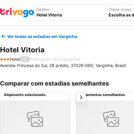
Destino
Check-in/out
Escolha as 
Ver todas as estadias em Varginha
Hotel Vitoria
Hotel
Pontuação não disponível
/
3 Estrelas
Avenida Princesa do Sul, 28 prédio, 37026-080, Varginha, Brasil
Comparar com estadias semelhantes
Alojamento selecionado
Alojamentos semelhantes
próximo