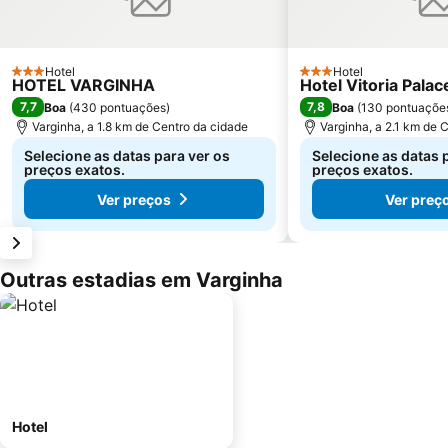
Hotel
Hotel
3 Estrelas
3 Estrelas
HOTEL VARGINHA
Hotel Vitoria Palac
7,7
7,8
Boa
(
430 pontuações
)
Boa
(
130 pontuaçõe
Varginha, a 1.8 km de Centro da cidade
Varginha, a 2.1 km de 
Selecione as datas para ver os
Selecione as datas 
preços exatos.
preços exatos.
Ver preços
Ver preç
Outras estadias em Varginha
Hotel