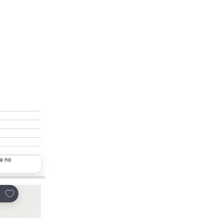
a no
Adicionar aos favoritos
tilhar