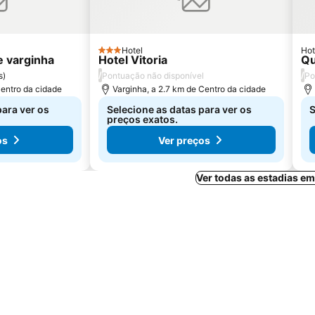
Hotel
Hot
3 Estrelas
e varginha
Hotel Vitoria
Qu
/
/
s
)
Pontuação não disponível
Po
Centro da cidade
Varginha, a 2.7 km de Centro da cidade
para ver os
Selecione as datas para ver os
S
preços exatos.
os
Ver preços
Ver todas as estadias e