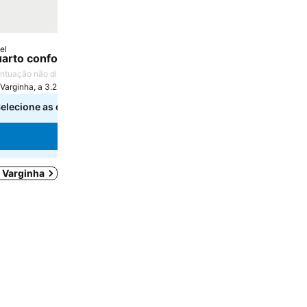
el
arto confortável com banheiro privativo em aconchegant
ntuação não disponível
Varginha, a 3.2 km de Centro da cidade
elecione as datas para ver os preços exatos.
Ver preços
m Varginha