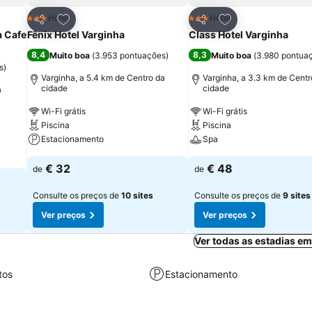
itos
Adicionar aos favoritos
Adicionar aos fav
Hotel
Hotel
3 Estrelas
3 Estrelas
Partilhar
Partilhar
 Cafe
Fênix Hotel Varginha
Class Hotel Varginha
8,4
8,3
Muito boa
(
3.953 pontuações
)
Muito boa
(
3.980 pontua
s
)
Varginha, a 5.4 km de Centro da
Varginha, a 3.3 km de Centr
cidade
cidade
a
Wi-Fi grátis
Wi-Fi grátis
Piscina
Piscina
Estacionamento
Spa
€ 32
€ 48
de
de
Consulte os preços de
10 sites
Consulte os preços de
9 sites
Ver preços
Ver preços
Ver todas as estadias e
tos
Estacionamento