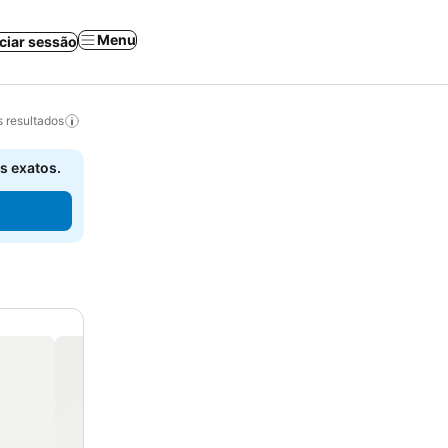
Menu
iciar sessão
 resultados
s exatos.