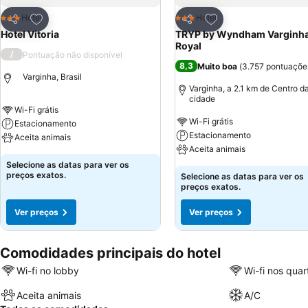
Adicionar aos favoritos
Adicionar aos favor
Hotel
Hotel
3 Estrelas
3 Estrelas
Partilhar
Partilhar
Hotel Vitoria
TRYP by Wyndham Varginha
Royal
/
Pontuação não disponível
8,3
Muito boa
(
3.757 pontuaçõe
Varginha, Brasil
Varginha, a 2.1 km de Centro d
cidade
Wi-Fi grátis
Wi-Fi grátis
Estacionamento
Estacionamento
Aceita animais
Aceita animais
Selecione as datas para ver os
preços exatos.
Selecione as datas para ver os
preços exatos.
Ver preços
Ver preços
Comodidades principais do hotel
Wi-fi no lobby
Wi-fi nos quar
Aceita animais
A/C