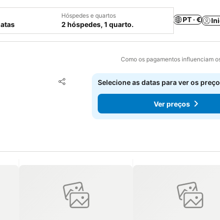
Hóspedes e quartos
PT · €
In
datas
2 hóspedes, 1 quarto.
Como os pagamentos influenciam os
Adicionar aos favoritos
Selecione as datas para ver os preço
Partilhar
Ver preços