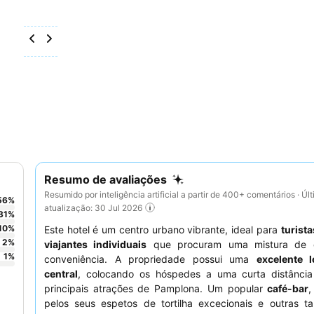
Resumo de avaliações
Resumido por inteligência artificial a partir de 400+ comentários · Úl
56
%
atualização: 30 Jul 2026
31
%
10
%
Este hotel é um centro urbano vibrante, ideal para
turista
2
%
viajantes individuais
que procuram uma mistura de c
1
%
conveniência. A propriedade possui uma
excelente l
central
, colocando os hóspedes a uma curta distânci
principais atrações de Pamplona. Um popular
café-bar
,
pelos seus espetos de tortilha excecionais e outras ta