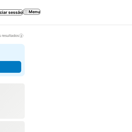
Menu
iciar sessão
 resultados