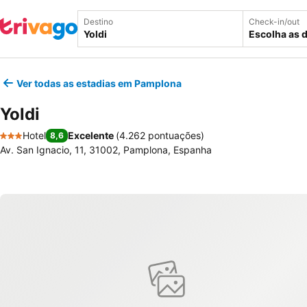
Destino
Check-in/out
Escolha as 
Ver todas as estadias em Pamplona
Yoldi
Hotel
Excelente
(
4.262 pontuações
)
8,6
3 Estrelas
Av. San Ignacio, 11, 31002, Pamplona, Espanha