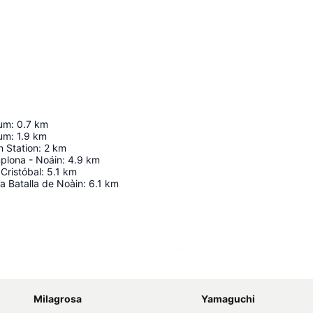
um
:
0.7
km
ium
:
1.9
km
n Station
:
2
km
plona - Noáin
:
4.9
km
Cristóbal
:
5.1
km
a Batalla de Noàin
:
6.1
km
Ampliar mapa
Milagrosa
Yamaguchi