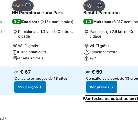
itos
Adicionar aos favoritos
Adicionar aos fav
Hotel
Hotel
4 Estrelas
3 Estrelas
Partilhar
Partilhar
NH Pamplona Iruña Park
Bed4U Pamplona
8,7
8,3
s
)
Excelente
(
9.154 pontuações
)
Muito boa
(
6.857 pontua
 da
Pamplona, a 1.3 km de Centro da
Pamplona, a 2.6 km de Cent
cidade
cidade
Wi-Fi grátis
Wi-Fi grátis
Estacionamento
Estacionamento
Aceita animais
A/C
Ver preços
Ver preços
€ 67
€ 59
de
de
Consulte os preços de
13 sites
Consulte os preços de
13 site
Ver preços
Ver preços
Ver todas as estadias em
dias