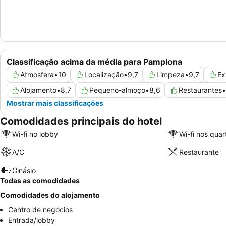
Classificação acima da média para Pamplona
Atmosfera
•
10
Localização
•
9,7
Limpeza
•
9,7
Ex
Alojamento
•
8,7
Pequeno-almoço
•
8,6
Restaurantes
•
Mostrar mais classificações
Comodidades principais do hotel
Wi-fi no lobby
Wi-fi nos quar
A/C
Restaurante
Ginásio
Todas as comodidades
Comodidades do alojamento
Centro de negócios
Entrada/lobby