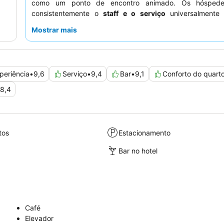
como um ponto de encontro animado. Os hóspede
consistentemente o
staff e o serviço
universalmente 
atenciosos e profissionais, e a
gastronomia
diversificad
Mostrar mais
qualidade, especialmente o extenso buffet de pequeno-a
uma experiência mais tranquila, os hóspedes podem prefe
virados para o lado oposto da rua.
periência
•
9,6
Serviço
•
9,4
Bar
•
9,1
Conforto do quart
8,4
tos
Estacionamento
Bar no hotel
Café
Elevador