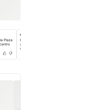
Comodidades para a família
da Plaza
Desfrute de um ambiente acolhedor para famílias, com 
 centro
a 2 anos hospedadas gratuitamente e quartos triplos co
disponíveis.