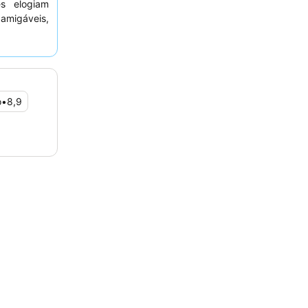
s elogiam
amigáveis,
a e de alta
lmoço. Para
rir quartos
o
•
8,9