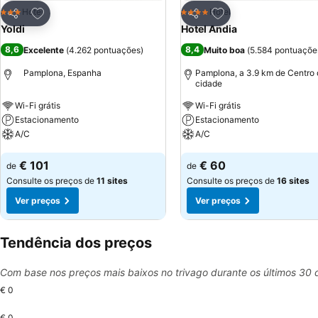
Adicionar aos favoritos
Adicionar aos favor
Hotel
Hotel
3 Estrelas
4 Estrelas
Partilhar
Partilhar
Yoldi
Hotel Andia
8,6
8,4
Excelente
(
4.262 pontuações
)
Muito boa
(
5.584 pontuaçõe
Pamplona, Espanha
Pamplona, a 3.9 km de Centro
cidade
Wi-Fi grátis
Wi-Fi grátis
Estacionamento
Estacionamento
A/C
A/C
Ver preços
Ver preços
€ 101
€ 60
de
de
Consulte os preços de
11 sites
Consulte os preços de
16 sites
Ver preços
Ver preços
Tendência dos preços
Com base nos preços mais baixos no trivago durante os últimos 30 
€ 0
€ 0