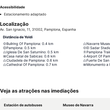
Acessibilidade
Estacionamento adaptado
Localização
Av. San Ignacio, 11, 31002, Pamplona, Espanha
Distância de Yoldi
Bullring Of Pamplona
:
0.4
km
Navarre Muse
Pamplona
:
0.5
km
El Sadar Stad
Iglesia De San Saturnino
:
0.5
km
Pamplona Trai
Casa natal de Sabicas
:
0.6
km
Airport Of Pam
Ciudadela de Pamplona
:
0.6
km
Fuerte De San 
Cathedral Of Pamplona
:
0.7
km
Monumento a l
Veja as atrações nas imediações
Estación de autobuses
Museo de Navarra