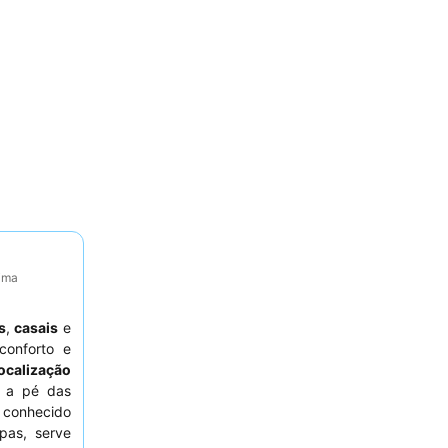
tima
s
,
casais
e
onforto e
ocalização
a a pé das
 conhecido
pas, serve