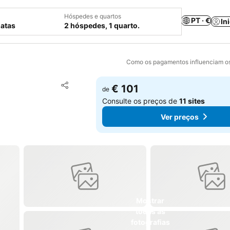
Hóspedes e quartos
PT · €
In
datas
2 hóspedes, 1 quarto.
Como os pagamentos influenciam os
Adicionar aos favoritos
€ 101
de
Partilhar
Consulte os preços de
11 sites
Ver preços