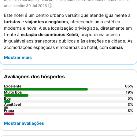
atualização: 30 Jul 2026
Este hotel é um centro urbano versátil que atende igualmente a
turistas
e
viajantes a negócios
, oferecendo uma estética
moderna e nova. A sua localização privilegiada, diretamente em
frente à
estação de comboios Keleti
, proporciona acesso
inigualável aos transportes públicos e às atrações da cidade. As
acomodações espaçosas e modernas do hotel, com
camas
excecionalmente confortáveis
, garantem uma estadia
Mostrar mais
tranquila para todos os hóspedes. Os hóspedes elogiam
consistentemente o
staff
simpático e profissional, e o
buffet de
pequeno-almoço
recebe altas classificações pela sua seleção
Avaliações dos hóspedes
ampla e variada. Para quem viaja com veículos elétricos, a
conveniência da
garagem de estacionamento subterrânea
Excelente
65
%
com estações de carregamento de veículos elétricos
é uma
Muito boa
19
%
vantagem significativa.
Boa
5
%
Aceitável
3
%
Fraca
8
%
Mostrar avaliações