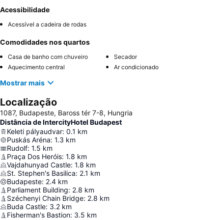
Acessibilidade
Acessível a cadeira de rodas
Comodidades nos quartos
Casa de banho com chuveiro
Secador
Aquecimento central
Ar condicionado
Mostrar mais
Localização
1087, Budapeste, Baross tér 7-8, Hungria
Distância de IntercityHotel Budapest
Keleti pályaudvar
:
0.1
km
Puskás Aréna
:
1.3
km
Rudolf
:
1.5
km
Praça Dos Heróis
:
1.8
km
Vajdahunyad Castle
:
1.8
km
St. Stephen's Basilica
:
2.1
km
Budapeste
:
2.4
km
Parliament Building
:
2.8
km
Széchenyi Chain Bridge
:
2.8
km
Buda Castle
:
3.2
km
Fisherman's Bastion
:
3.5
km