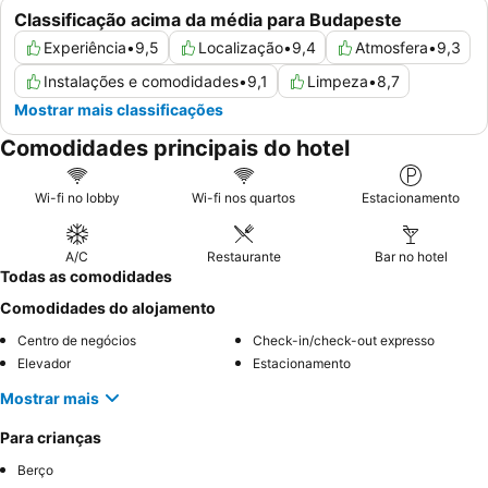
Classificação acima da média para Budapeste
Experiência
•
9,5
Localização
•
9,4
Atmosfera
•
9,3
Instalações e comodidades
•
9,1
Limpeza
•
8,7
Mostrar mais classificações
Comodidades principais do hotel
Wi-fi no lobby
Wi-fi nos quartos
Estacionamento
A/C
Restaurante
Bar no hotel
Todas as comodidades
Comodidades do alojamento
Centro de negócios
Check-in/check-out expresso
Elevador
Estacionamento
Mostrar mais
Para crianças
Berço