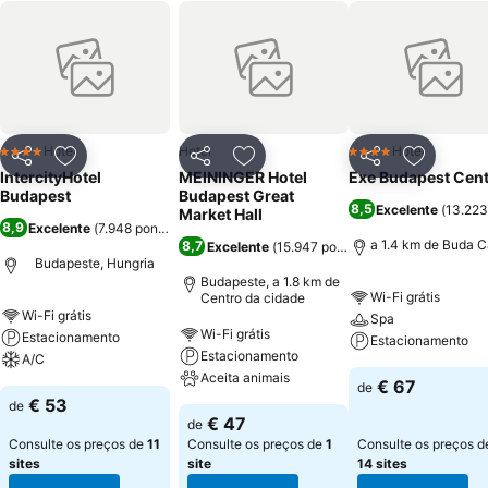
Hotel
Hotel
Hotel
4 Estrelas
4 Estrelas
Partilhar
Adicionar aos favoritos
Partilhar
Adicionar aos favoritos
Partilhar
Adicionar
IntercityHotel
MEININGER Hotel
Exe Budapest Cent
Budapest
Budapest Great
8,5
Excelente
(
13.223
Market Hall
8,9
Excelente
(
7.948 pontuações
)
a 1.4 km de Buda C
8,7
Excelente
(
15.947 pontuações
)
Budapeste, Hungria
Budapeste, a 1.8 km de
Wi-Fi grátis
Centro da cidade
Wi-Fi grátis
Spa
Wi-Fi grátis
Estacionamento
Estacionamento
Estacionamento
A/C
Aceita animais
€ 67
de
€ 53
de
€ 47
de
Consulte os preços de
11
Consulte os preços de
1
Consulte os preços d
sites
site
14 sites