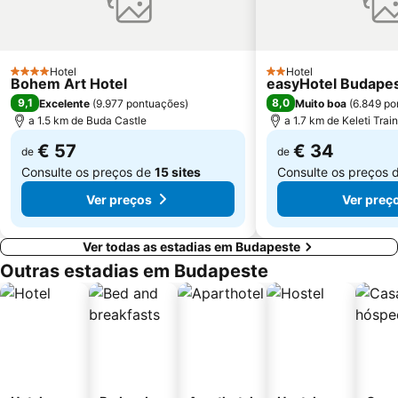
SYMA Event and Congress Centre
Praça dos Heróis
Museu Nacional Húngaro
Downtown
Easter Market on Vörösmarty tér
Hotel
Cidadela
Hotel
4 Estrelas
2 Estrelas
Bohem Art Hotel
easyHotel Budape
Buda Castle District Varnegyed
Pesterzsébet
9,1
8,0
Excelente
(
9.977 pontuações
)
Muito boa
(
6.849 po
a 1.5 km de Buda Castle
a 1.7 km de Keleti Trai
€ 57
€ 34
de
de
Consulte os preços de
15 sites
Consulte os preços 
Ver preços
Ver preç
Ver todas as estadias em Budapeste
Outras estadias em Budapeste