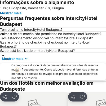
Informações sobre o alojamento
Hungaroring
Aquaworld Budapest
1087, Budapeste, Baross tér 7-8, Hungria
Estação Ferroviária Nyugati Budapest
Erzsébetváros
Mostrar mais
Buda Castle
Buda Castle
Perguntas frequentes sobre IntercityHotel
Vorosmarty Square
Keleti Train Station
Budapest
Szechenyi Thermal Bath
Ponte das Correntes
Tem piscina no IntercityHotel Budapest?
Animais de estimação são permitidos no IntercityHotel Budapest?
Teatro de Ópera de Budapeste
Budapest Congress & World Trade Center
Tem estacionamento disponível no IntercityHotel Budapest?
Qual é o horário de check-in e check-out no IntercityHotel
Pesterzsébet-Szabótelep
7th District
Budapest?
Ferenc Puskas Stadium
Gellérthegy
Onde está localizado o IntercityHotel Budapest?
Örs vezér tere metro station
Astoria metro station
Mostrar mais
1st District
9th District
Os preços e a disponibilidade que recebemos dos sites de reserva
mudam frequentemente. Como tal, pode haver diferenças entre as
Budapest Park
Kelenföld
ofertas que consulta no trivago e os preços que estão disponíveis
Formula 1 Hungarian Grand Prix
Erzsebet Square
nos sites de reserva.
Um dos Hotéis com melhor avaliação em
Rua Váci
Gellért Baths and Spa
Budapeste
Népliget Bus Station
17th District
New York Palace
Déli Train Station
Partilhar
Adicionar aos favoritos
Partilhar
Adicionar aos
21st District
Aréna Shopping Center