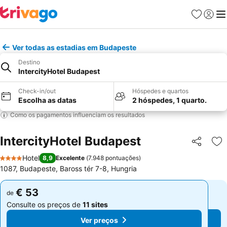
Favoritos
Iniciar
Me
Ver todas as estadias em Budapeste
Destino
IntercityHotel Budapest
Check-in/out
Hóspedes e quartos
Escolha as datas
2 hóspedes, 1 quarto.
Como os pagamentos influenciam os resultados
IntercityHotel Budapest
Partilhar
Ad
Hotel
8,9
Excelente
(
7.948 pontuações
)
4 Estrelas
1087, Budapeste, Baross tér 7-8, Hungria
€ 53
€ 53
de
de
Consulte os preços de
11 sites
Consulte os preços de
11 sites
Ver preços
Ver preços