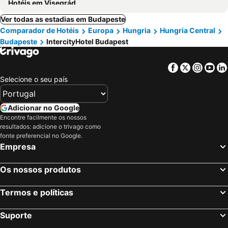
Hotéis em Visegrád
Ver todas as estadias em Budapeste
Comparador de Hotéis
Europa
Hungria
Hungria Central
Budapeste
IntercityHotel Budapest
Facebook
Twitter
Insta
Yo
Selecione o seu país
Adicionar no Google
Encontre facilmente os nossos
resultados: adicione o trivago como
fonte preferencial no Google.
Empresa
Os nossos produtos
Termos e políticas
Suporte