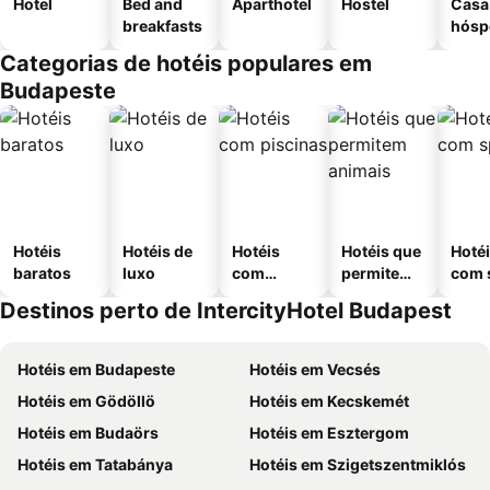
Hotel
Bed and
Aparthotel
Hostel
Casa
breakfasts
hósp
Categorias de hotéis populares em
Budapeste
Hotéis
Hotéis de
Hotéis
Hotéis que
Hoté
baratos
luxo
com
permitem
com 
piscinas
animais
Destinos perto de IntercityHotel Budapest
Hotéis em Budapeste
Hotéis em Vecsés
Hotéis em Gödöllö
Hotéis em Kecskemét
Hotéis em Budaörs
Hotéis em Esztergom
Hotéis em Tatabánya
Hotéis em Szigetszentmiklós