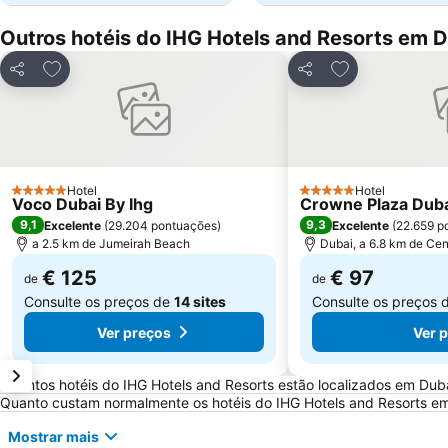
Outros hotéis do IHG Hotels and Resorts em 
Adicionar aos favoritos
Adicionar aos f
Partilhar
Partilhar
Hotel
Hotel
5 Estrelas
5 Estrelas
Voco Dubai By Ihg
Crowne Plaza Dubai 
9,1
9,3
Excelente
(
29.204 pontuações
)
Excelente
(
22.659 p
a 2.5 km de Jumeirah Beach
Dubai, a 6.8 km de Cen
€ 125
€ 97
de
de
Consulte os preços de
14 sites
Consulte os preços 
Ver preços
Ver 
Perguntas Frequentes sobre Dubai
Quantos hotéis do IHG Hotels and Resorts estão localizados em Dub
Quanto custam normalmente os hotéis do IHG Hotels and Resorts e
Mostrar mais