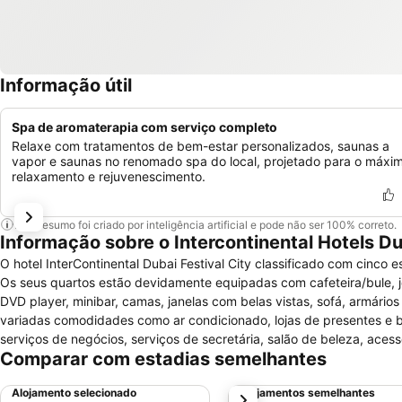
Informação útil
Spa de aromaterapia com serviço completo
Relaxe com tratamentos de bem-estar personalizados, saunas a
vapor e saunas no renomado spa do local, projetado para o máxi
relaxamento e rejuvenescimento.
Este resumo foi criado por inteligência artificial e pode não ser 100% correto.
Informação sobre o Intercontinental Hotels Dub
O hotel InterContinental Dubai Festival City classificado com cinco 
Os seus quartos estão devidamente equipadas com cafeteira/bule, jor
DVD player, minibar, camas, janelas com belas vistas, sofá, armári
variadas comodidades como ar condicionado, lojas de presentes e ban
serviços de negócios, serviços de secretária, salão de beleza, aces
Comparar com estadias semelhantes
babá e caixa eletrônico/banco. Para o lazer oferec
Alojamento selecionado
Alojamentos semelhantes
próximo