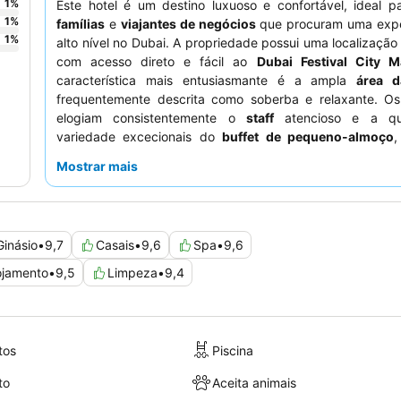
1
%
Este hotel é um destino luxuoso e confortável, ideal 
1
%
famílias
e
viajantes de negócios
que procuram uma expe
1
%
alto nível no Dubai. A propriedade possui uma localização
com acesso direto e fácil ao
Dubai Festival City M
característica mais entusiasmante é a ampla
área d
frequentemente descrita como soberba e relaxante. O
elogiam consistentemente o
staff
atencioso e a qu
variedade excecionais do
buffet de pequeno-almoço
,
diversas opções internacionais. Para uma experiência 
Mostrar mais
considere reservar um quarto com acesso ao
Club Lo
serviços personalizados e vistas inspiradoras do horizonte
Ginásio
•
9,7
Casais
•
9,6
Spa
•
9,6
ojamento
•
9,5
Limpeza
•
9,4
tos
Piscina
to
Aceita animais