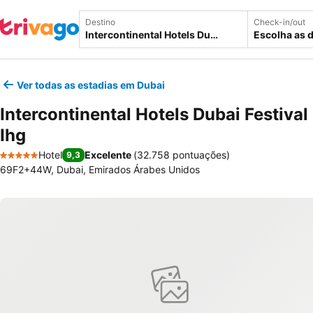
Destino
Check-in/out
Escolha as 
Ver todas as estadias em Dubai
Intercontinental Hotels Dubai Festival
Ihg
Hotel
Excelente
(
32.758 pontuações
)
9,3
5 Estrelas
69F2+44W, Dubai, Emirados Árabes Unidos