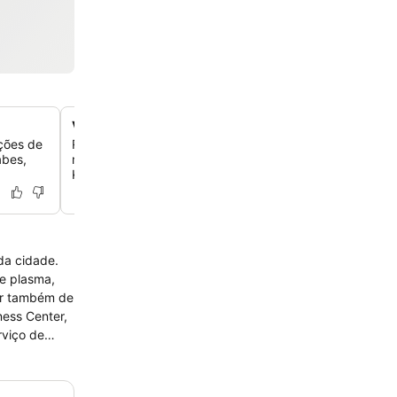
Vistas panorâmicas do Dubai Creek
ções de
Relaxe em quartos sofisticados com janelas do chão ao 
abes,
mostram o histórico riacho, o horizonte da cidade ou o i
Khalifa.
 da cidade.
de plasma,
tar também de
ness Center,
rviço de