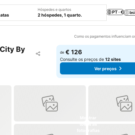
Hóspedes e quartos
PT · €
In
datas
2 hóspedes, 1 quarto.
Como os pagamentos influenciam os
 City By
€ 126
Adicionar aos favoritos
de
Partilhar
Consulte os preços de
12 sites
Ver preços