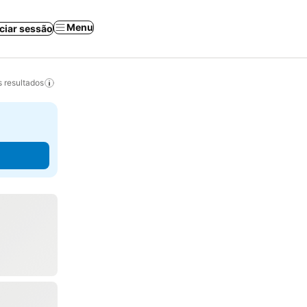
Menu
iciar sessão
 resultados