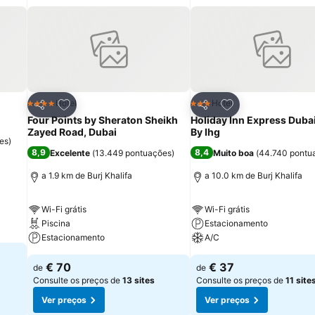
itos
Adicionar aos favoritos
Adicionar aos fav
Hotel
Hotel
4 Estrelas
3 Estrelas
Partilhar
Partilhar
Four Points by Sheraton Sheikh
Holiday Inn Express Dubai
Zayed Road, Dubai
By Ihg
es
)
8,9
8,4
Excelente
(
13.449 pontuações
)
Muito boa
(
44.740 pontu
a 1.9 km de Burj Khalifa
a 10.0 km de Burj Khalifa
Wi-Fi grátis
Wi-Fi grátis
Piscina
Estacionamento
Estacionamento
A/C
€ 70
€ 37
de
de
Consulte os preços de
13 sites
Consulte os preços de
11 site
Ver preços
Ver preços