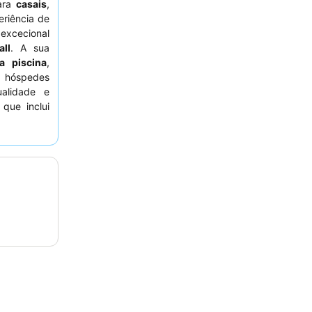
para
casais
,
riência de
 excecional
all
. A sua
a piscina
,
s hóspedes
alidade e
 que inclui
melhorada,
unge
para
 da cidade.