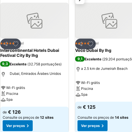
Adicionar aos favoritos
Adicionar aos favor
Hotel
Hotel
5 Estrelas
5 Estrelas
Partilhar
Partilhar
Intercontinental Hotels Dubai
Voco Dubai By Ihg
Festival City By Ihg
9,1
Excelente
(
29.204 pontuaçõ
9,3
Excelente
(
32.758 pontuações
)
a 2.5 km de Jumeirah Beach
Dubai, Emirados Árabes Unidos
Wi-Fi grátis
Wi-Fi grátis
Piscina
Piscina
Spa
Spa
€ 125
de
€ 126
de
Consulte os preços de
12 sites
Consulte os preços de
14 sites
Ver preços
Ver preços