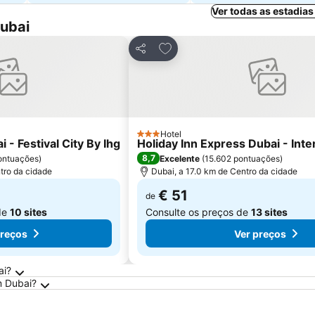
Ver todas as estadia
Dubai
avoritos
Adicionar aos favoritos
Partilhar
Hotel
3 Estrelas
- Festival City By Ihg
Holiday Inn Express Dubai - Inte
8,7
ontuações
)
Excelente
(
15.602 pontuações
)
tro da cidade
Dubai, a 17.0 km de Centro da cidade
€ 51
de
de
10 sites
Consulte os preços de
13 sites
preços
Ver preços
ai?
m Dubai?