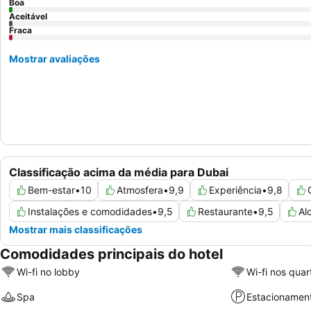
Boa
Aceitável
Fraca
Mostrar avaliações
Classificação acima da média para Dubai
Bem-estar
•
10
Atmosfera
•
9,9
Experiência
•
9,8
Instalações e comodidades
•
9,5
Restaurante
•
9,5
Al
Mostrar mais classificações
Comodidades principais do hotel
Wi-fi no lobby
Wi-fi nos quar
Spa
Estacionamen