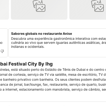
Sabores globais no restaurante Anise
Descubra uma experiência gastronômica interativa com esta
mo
culinária ao vivo que servem iguarias autênticas asiáticas, ár
indianas e ocidentais.
ai Festival City By Ihg
estrelas, está situado perto do Estádio de Tênis de Dubai e do centro
nal de cortesia, serviço de TV via satélite, mesa de escritório, TV 
os e banheiro privativo com banheira. Os seus clientes podem desfru
ca de jornal, bar/lounge, fax, restaurante, serviço de quarto, busi
so a internet, estacionamento com manobrista, serviço de câmbio, se
e piscina externa, sauna seca e uma academia de ginástica.