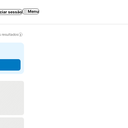
Menu
iciar sessão
 resultados