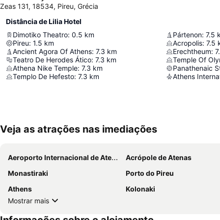
Zeas 131, 18534, Pireu, Grécia
Distância de Lilia Hotel
Dimotiko Theatro
:
0.5
km
Pártenon
:
7.5
Pireu
:
1.5
km
Acropolis
:
7.5
Ancient Agora Of Athens
:
7.3
km
Erechtheum
:
7
Teatro De Herodes Ático
:
7.3
km
Temple Of Ol
Athena Nike Temple
:
7.3
km
Panathenaic S
Templo De Hefesto
:
7.3
km
Athens Internat
Veja as atrações nas imediações
Aeroporto Internacional de Atenas
Acrópole de Atenas
Monastiraki
Porto do Pireu
Athens
Kolonaki
Mostrar mais