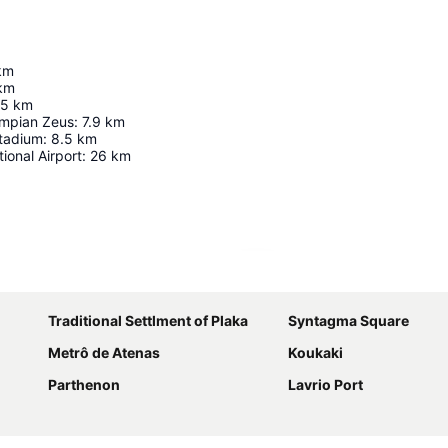
km
km
.5
km
ympian Zeus
:
7.9
km
tadium
:
8.5
km
ional Airport
:
26
km
Ampliar mapa
Traditional Settlment of Plaka
Syntagma Square
Metrô de Atenas
Koukaki
Parthenon
Lavrio Port