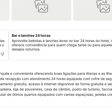
Bar e lanches 24 horas
das
Aproveite bebidas e lanches leves no bar 24 horas do hotel, 
a o
oferece conveniência para quem chega tarde ou para aquele
desejos noturnos.
ranquila e conveniente oferecendo boas ligações para Atenas e as Ilh
õe de recepção com atendimento 24 horas equipade com cofre de seg
mento gratuito, acesso à internet disponível de forma gratuita e se
adeira, loja de souvenires, casa de câmbio, posto de turismo, fax/x
rutar de ótimos quartos equipados com camas espaçosas, janelas co
isponíveis, roupas de cama, roupas de banho, banheiro com ducha e