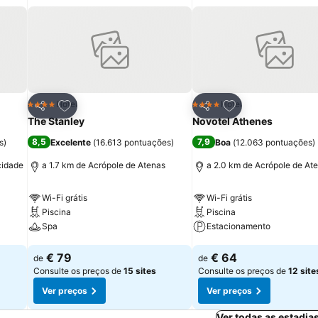
itos
Adicionar aos favoritos
Adicionar aos fav
Hotel
Hotel
4 Estrelas
4 Estrelas
Partilhar
Partilhar
The Stanley
Novotel Athenes
8,5
7,9
s
)
Excelente
(
16.613 pontuações
)
Boa
(
12.063 pontuações
)
cidade
a 1.7 km de Acrópole de Atenas
a 2.0 km de Acrópole de At
Wi-Fi grátis
Wi-Fi grátis
Piscina
Piscina
Spa
Estacionamento
Ver preços
Ver preços
€ 79
€ 64
de
de
Consulte os preços de
15 sites
Consulte os preços de
12 site
Ver preços
Ver preços
Ver todas as estadia