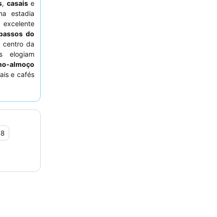
s
,
casais
e
a estadia
 excelente
passos do
o centro da
s elogiam
no-almoço
ais e cafés
o exterior
,8