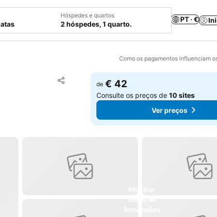
Hóspedes e quartos
PT · €
In
datas
2 hóspedes, 1 quarto.
Como os pagamentos influenciam os
Adicionar aos favoritos
€ 42
de
Partilhar
Consulte os preços de
10 sites
Ver preços