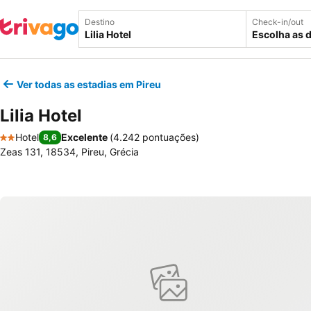
Destino
Check-in/out
Escolha as 
Ver todas as estadias em Pireu
Lilia Hotel
Hotel
Excelente
(
4.242 pontuações
)
8,6
2 Estrelas
Zeas 131, 18534, Pireu, Grécia