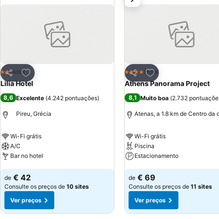
Adicionar aos favoritos
Adicionar aos favor
Hotel
Hotel
2 Estrelas
4 Estrelas
Partilhar
Partilhar
Lilia Hotel
Athens Panorama Project
8,6
8,1
Excelente
(
4.242 pontuações
)
Muito boa
(
2.732 pontuaçõe
Pireu, Grécia
Atenas, a 1.8 km de Centro da 
Wi-Fi grátis
Wi-Fi grátis
A/C
Piscina
Bar no hotel
Estacionamento
Ver preços
Ver preços
€ 42
€ 69
de
de
Consulte os preços de
10 sites
Consulte os preços de
11 sites
Ver preços
Ver preços