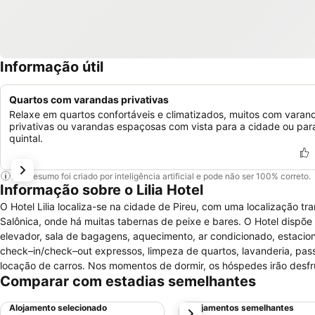
Informação útil
Quartos com varandas privativas
Relaxe em quartos confortáveis e climatizados, muitos com varan
privativas ou varandas espaçosas com vista para a cidade ou par
quintal.
Este resumo foi criado por inteligência artificial e pode não ser 100% correto.
Informação sobre o Lilia Hotel
O Hotel Lilia localiza-se na cidade de Pireu, com uma localização t
Salônica, onde há muitas tabernas de peixe e bares. O Hotel disp
elevador, sala de bagagens, aquecimento, ar condicionado, estaciona
check–in/check–out expressos, limpeza de quartos, lavanderia, pass
locação de carros. Nos momentos de dormir, os hóspedes irão desf
Comparar com estadias semelhantes
para a cidade, mesa de escritório, telefone com chamadas locais d
cabelo além de TV e pisos de madeira parquet.
Alojamento selecionado
Alojamentos semelhantes
próximo