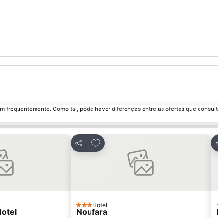
m frequentemente. Como tal, pode haver diferenças entre as ofertas que consult
u
 favoritos
Adicionar aos favoritos
Partilhar
P
Hotel
3 Estrelas
Hotel
Noufara