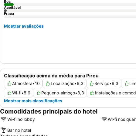
Boa
Aceitável
Fraca
Mostrar avaliações
Classificação acima da média para Pireu
Atmosfera
•
10
Localização
•
9,3
Serviço
•
9,3
Li
Wi-fi
•
8,6
Pequeno-almoço
•
8,3
Instalações e como
Mostrar mais classificações
Comodidades principais do hotel
Wi-fi no lobby
Wi-fi nos quar
Bar no hotel