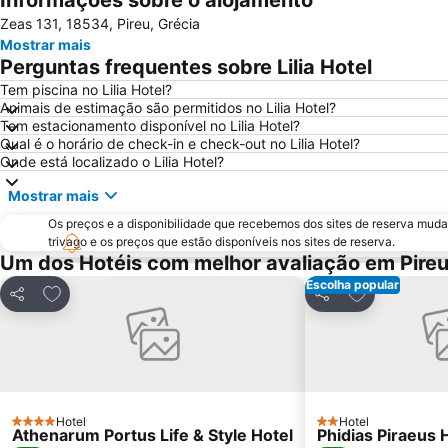
Informações sobre o alojamento
Zeas 131, 18534, Pireu, Grécia
Mostrar mais
Perguntas frequentes sobre Lilia Hotel
Tem piscina no Lilia Hotel?
Animais de estimação são permitidos no Lilia Hotel?
Tem estacionamento disponível no Lilia Hotel?
Qual é o horário de check-in e check-out no Lilia Hotel?
Onde está localizado o Lilia Hotel?
Mostrar mais
Os preços e a disponibilidade que recebemos dos sites de reserva muda
trivago e os preços que estão disponíveis nos sites de reserva.
Um dos Hotéis com melhor avaliação em Pire
Escolha popular
Adicionar aos favoritos
Adicionar aos
Partilhar
Partilhar
Hotel
Hotel
4 Estrelas
2 Estrelas
Athenarum Portus Life & Style Hotel
Phidias Piraeus 