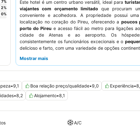
7
%
Este hotel é um centro urbano versátil, ideal para
turista
2
%
viajantes com orçamento limitado
que procuram um
0
%
conveniente e acolhedora. A propriedade possui uma
localização no coração do Pireu, oferecendo a
poucos 
porto do Pireu
e acesso fácil ao metro para ligações a
cidade de Atenas e ao aeroporto. Os hóspede
consistentemente os funcionários excecionais e o
peque
delicioso e farto, com uma variedade de opções continent
especiais. Para uma estadia confortável com espaç
Mostrar mais
adicional, considere reservar um quarto com
varanda
.
mpeza
•
9,1
Boa relação preço/qualidade
•
9,0
Experiência
•
8
didades
•
8,2
Alojamento
•
8,1
tos
A/C