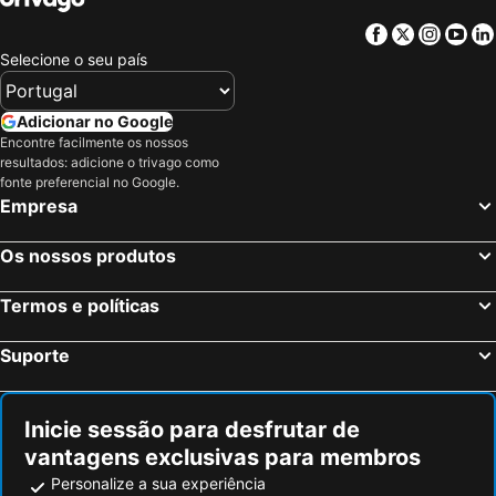
Facebook
Twitter
Insta
Yo
Selecione o seu país
Adicionar no Google
Encontre facilmente os nossos
resultados: adicione o trivago como
fonte preferencial no Google.
Empresa
Os nossos produtos
Termos e políticas
Suporte
Inicie sessão para desfrutar de
vantagens exclusivas para membros
Personalize a sua experiência