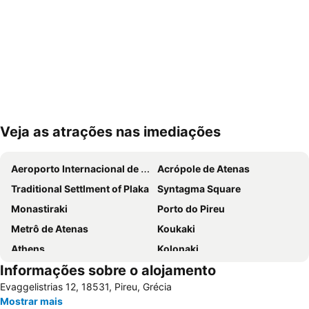
Veja as atrações nas imediações
Ampliar mapa
Aeroporto Internacional de Atenas
Acrópole de Atenas
Traditional Settlment of Plaka
Syntagma Square
Monastiraki
Porto do Pireu
Metrô de Atenas
Koukaki
Athens
Kolonaki
Informações sobre o alojamento
Parthenon
Lavrio Port
Evaggelistrias 12, 18531, Pireu, Grécia
Psirri
Kallithea
Mostrar mais
Megaron - Athens International Conference Centre
Christmas at Syntagma Square