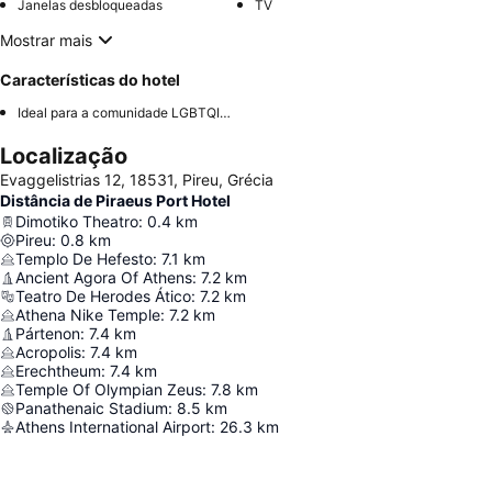
Janelas desbloqueadas
TV
Mostrar mais
Características do hotel
Ideal para a comunidade LGBTQIA+
Localização
Evaggelistrias 12, 18531, Pireu, Grécia
Distância de Piraeus Port Hotel
Dimotiko Theatro
:
0.4
km
Pireu
:
0.8
km
Templo De Hefesto
:
7.1
km
Ancient Agora Of Athens
:
7.2
km
Teatro De Herodes Ático
:
7.2
km
Athena Nike Temple
:
7.2
km
Pártenon
:
7.4
km
Acropolis
:
7.4
km
Erechtheum
:
7.4
km
Temple Of Olympian Zeus
:
7.8
km
Panathenaic Stadium
:
8.5
km
Athens International Airport
:
26.3
km