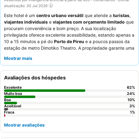
atualização: 30 Jul 2026
Este hotel é um
centro urbano versátil
que atende a
turistas
,
viajantes individuais
e
viajantes com orçamento limitado
que
procuram conveniência e bom preço. A sua localização
privilegiada oferece excelente acessibilidade, estando apenas a
10 a 15 minutos a pé do
Porto de Pireu
e a poucos passos da
estação de metro Dimotiko Theatro. A propriedade garante uma
estadia confortável com comodidades como um
ginásio
bem
Mostrar mais
equipado e
WiFi
fiável. Os hóspedes elogiam consistentemente
os
funcionários simpáticos e prestativos
e o
generoso buffet
de pequeno-almoço
. Para aqueles que procuram espaço extra
Avaliações dos hóspedes
ou vistas, considere solicitar um quarto num andar superior com
varanda
.
Excelente
62
%
Muito boa
24
%
Boa
10
%
Aceitável
3
%
Fraca
1
%
Mostrar avaliações