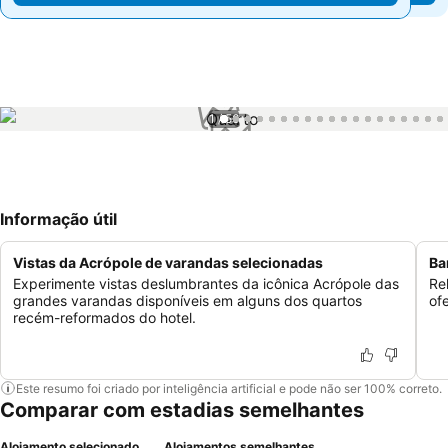
1 / 56
Informação útil
Vistas da Acrópole de varandas selecionadas
Ba
Experimente vistas deslumbrantes da icônica Acrópole das
Re
grandes varandas disponíveis em alguns dos quartos
of
recém-reformados do hotel.
Este resumo foi criado por inteligência artificial e pode não ser 100% correto.
Comparar com estadias semelhantes
Alojamento selecionado
Alojamentos semelhantes