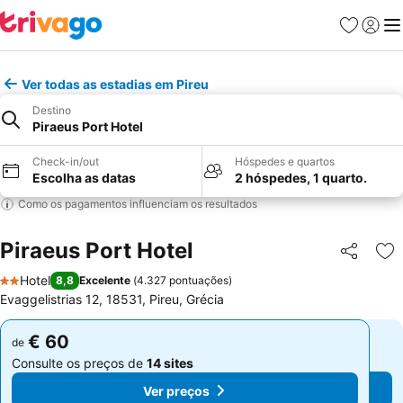
Favoritos
Iniciar
Me
Ver todas as estadias em Pireu
Destino
Piraeus Port Hotel
Check-in/out
Hóspedes e quartos
Escolha as datas
2 hóspedes, 1 quarto.
Como os pagamentos influenciam os resultados
Piraeus Port Hotel
Partilhar
Ad
Hotel
8,8
Excelente
(
4.327 pontuações
)
2 Estrelas
Evaggelistrias 12, 18531, Pireu, Grécia
€ 60
€ 60
de
de
Consulte os preços de
14 sites
Consulte os preços de
14 sites
Ver preços
Ver preços