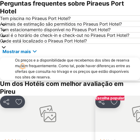
Perguntas frequentes sobre Piraeus Port
War Museum
Vouliagmeni Beach
Hotel
Praia Astir
Odeon de Herodes Ático
Tem piscina no Piraeus Port Hotel?
Animais de estimação são permitidos no Piraeus Port Hotel?
Areios Pagos
Templo de Zeus Olímpico
Tem estacionamento disponível no Piraeus Port Hotel?
Qual é o horário de check-in e check-out no Piraeus Port Hotel?
Omonia
Avlaki
Onde está localizado o Piraeus Port Hotel?
Templo de Poseidon
OAKA Olympic Stadium
Mostrar mais
Rafina Port
Peiraiki
Os preços e a disponibilidade que recebemos dos sites de reserva
Museu da Acrópole
Passeio por Atenas
mudam frequentemente. Como tal, pode haver diferenças entre as
ofertas que consulta no trivago e os preços que estão disponíveis
Pedion Areos
Neo Iraklio Attikis
nos sites de reserva.
Egaleo
Temple of Rome and Augustus
Um dos Hotéis com melhor avaliação em
Pireu
Thissio
Square of Kolonaki
Escolha popular
Agia Paraskevi
Metropolitan EXPO
Partilhar
Adicionar aos favoritos
Partilhar
Adicionar 
Makronisos
Piraeus Center
Ναοῦ Agia Paraskevi
Ermou
Platia Mitropoleos
Aeolou street
Exarchion square
Parousies