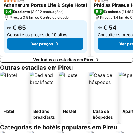
Hotel
Hotel
4 Estrelas
2 Estrelas
Athenarum Portus Life & Style Hotel
Esrever On
Athens University
Phidias Piraeus 
9,4
9,5
Excelente
(
3.932 pontuações
)
Excelente
(
11.48
Merlin de Douai Mansion The Embassy of France
Museu Nacional de Arqueologia
Pireu, a 0.5 km de Centro da cidade
Pireu, a 1.4 km de 
€ 65
€ 54
de
de
Consulte os preços de
10 sites
Consulte os preç
Ver preços
Ver pr
Ver todas as estadias em Pireu
Outras estadias em Pireu
Hotel
Bed and
Hostel
Casa de
Apar
breakfasts
hóspedes
Categorias de hotéis populares em Pireu