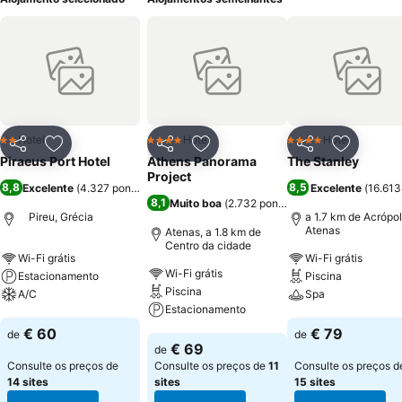
Hotel
Hotel
Hotel
2 Estrelas
4 Estrelas
4 Estrelas
Partilhar
Adicionar aos favoritos
Partilhar
Adicionar aos favoritos
Partilhar
Adicionar
Piraeus Port Hotel
Athens Panorama
The Stanley
Project
8,8
8,5
Excelente
(
4.327 pontuações
)
Excelente
(
16.613
8,1
Muito boa
(
2.732 pontuações
)
Pireu, Grécia
a 1.7 km de Acrópo
Atenas
Atenas, a 1.8 km de
Centro da cidade
Wi-Fi grátis
Wi-Fi grátis
Wi-Fi grátis
Estacionamento
Piscina
Piscina
A/C
Spa
Estacionamento
Ver preços
Ver preços
€ 60
€ 79
de
de
Ver preços
€ 69
de
Consulte os preços de
Consulte os preços de
11
Consulte os preços d
14 sites
sites
15 sites