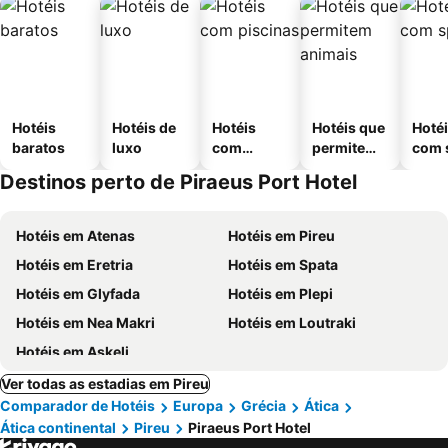
Hotéis
Hotéis de
Hotéis
Hotéis que
Hoté
baratos
luxo
com
permitem
com 
piscinas
animais
Destinos perto de Piraeus Port Hotel
Hotéis em Atenas
Hotéis em Pireu
Hotéis em Eretria
Hotéis em Spata
Hotéis em Glyfada
Hotéis em Plepi
Hotéis em Nea Makri
Hotéis em Loutraki
Hotéis em Askeli
Ver todas as estadias em Pireu
Comparador de Hotéis
Europa
Grécia
Ática
Ática continental
Pireu
Piraeus Port Hotel