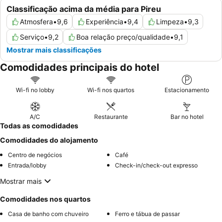
Classificação acima da média para Pireu
Atmosfera
•
9,6
Experiência
•
9,4
Limpeza
•
9,3
Serviço
•
9,2
Boa relação preço/qualidade
•
9,1
Mostrar mais classificações
Comodidades principais do hotel
Wi-fi no lobby
Wi-fi nos quartos
Estacionamento
A/C
Restaurante
Bar no hotel
Todas as comodidades
Comodidades do alojamento
Centro de negócios
Café
Entrada/lobby
Check-in/check-out expresso
Mostrar mais
Comodidades nos quartos
Casa de banho com chuveiro
Ferro e tábua de passar