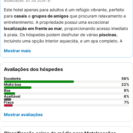
atualização: 30 Jul 2026
Este hotel apenas para adultos é um refúgio vibrante, perfeito
para
casais
e
grupos de amigos
que procuram relaxamento e
entretenimento. A propriedade possui uma excecional
localização em frente ao mar
, proporcionando acesso imediato
à praia. Os hóspedes podem desfrutar de várias
piscinas
,
incluindo uma opção interior aquecida, e um spa completo. A
oferta culinária do hotel é um destaque, com um
restaurante
Mostrar mais
japonês
muito elogiado e um buffet variado. Os hóspedes
elogiam consistentemente a
equipa da receção
pela sua
calorosa receção e eficiência, e o pessoal de limpeza pela sua
Avaliações dos hóspedes
meticulosidade. Para uma experiência mais tranquila, os
hóspedes são aconselhados a solicitar um quarto virado para
Excelente
56
%
longe da discoteca.
Muito boa
22
%
Boa
9
%
Aceitável
6
%
Fraca
7
%
Mostrar avaliações