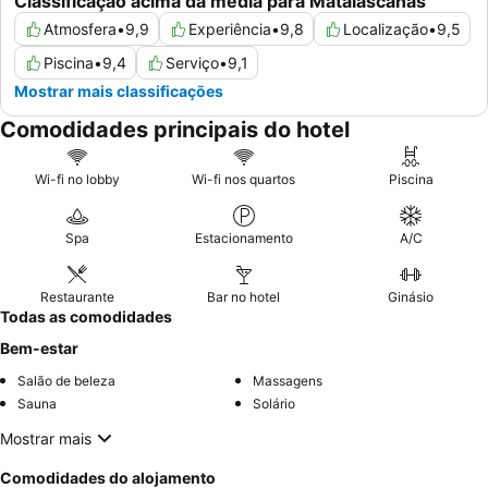
Classificação acima da média para Matalascañas
Atmosfera
•
9,9
Experiência
•
9,8
Localização
•
9,5
Piscina
•
9,4
Serviço
•
9,1
Mostrar mais classificações
Comodidades principais do hotel
Wi-fi no lobby
Wi-fi nos quartos
Piscina
Spa
Estacionamento
A/C
Restaurante
Bar no hotel
Ginásio
Todas as comodidades
Bem-estar
Salão de beleza
Massagens
Sauna
Solário
Mostrar mais
Comodidades do alojamento