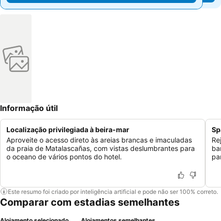
Informação útil
Localização privilegiada à beira-mar
Sp
Aproveite o acesso direto às areias brancas e imaculadas
Re
da praia de Matalascañas, com vistas deslumbrantes para
ba
o oceano de vários pontos do hotel.
pa
Este resumo foi criado por inteligência artificial e pode não ser 100% correto.
Comparar com estadias semelhantes
Alojamento selecionado
Alojamentos semelhantes