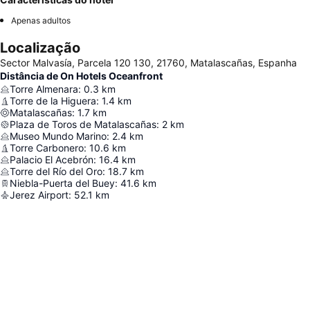
Apenas adultos
Localização
Sector Malvasía, Parcela 120 130, 21760, Matalascañas, Espanha
Distância de On Hotels Oceanfront
Torre Almenara
:
0.3
km
Torre de la Higuera
:
1.4
km
Matalascañas
:
1.7
km
Plaza de Toros de Matalascañas
:
2
km
Museo Mundo Marino
:
2.4
km
Torre Carbonero
:
10.6
km
Palacio El Acebrón
:
16.4
km
Torre del Río del Oro
:
18.7
km
Niebla-Puerta del Buey
:
41.6
km
Jerez Airport
:
52.1
km