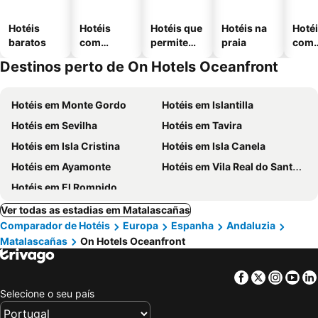
Hotéis
Hotéis
Hotéis que
Hotéis na
Hoté
baratos
com
permitem
praia
com
piscinas
animais
esta
Destinos perto de On Hotels Oceanfront
ment
Hotéis em Monte Gordo
Hotéis em Islantilla
Hotéis em Sevilha
Hotéis em Tavira
Hotéis em Isla Cristina
Hotéis em Isla Canela
Hotéis em Ayamonte
Hotéis em Vila Real do Santo António
Hotéis em El Rompido
Ver todas as estadias em Matalascañas
Comparador de Hotéis
Europa
Espanha
Andaluzia
Matalascañas
On Hotels Oceanfront
Facebook
Twitter
Insta
Yo
Selecione o seu país