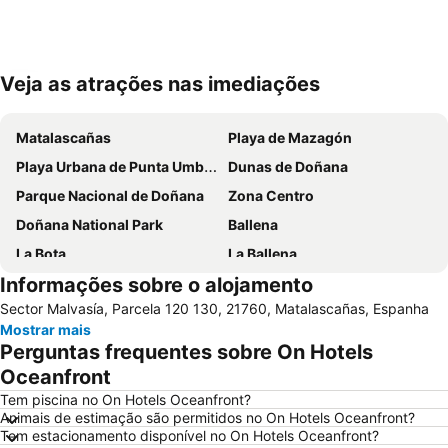
Veja as atrações nas imediações
Ampliar mapa
Matalascañas
Playa de Mazagón
Playa Urbana de Punta Umbría
Dunas de Doñana
Parque Nacional de Doñana
Zona Centro
Doñana National Park
Ballena
La Bota
La Ballena
Informações sobre o alojamento
El Rompidillo
Cuesta Maneli
Sector Malvasía, Parcela 120 130, 21760, Matalascañas, Espanha
Playa de la Calzada
Plaza de las Monjas
Mostrar mais
Torre del Loro
Casa Colón
Perguntas frequentes sobre On Hotels
Parque de Zafra
Cruz del Mar
Oceanfront
Catedral de la Merced
Mosteiro de La Rábida
Tem piscina no On Hotels Oceanfront?
Animais de estimação são permitidos no On Hotels Oceanfront?
Aqualon Puerto
Bajo de Guía
Tem estacionamento disponível no On Hotels Oceanfront?