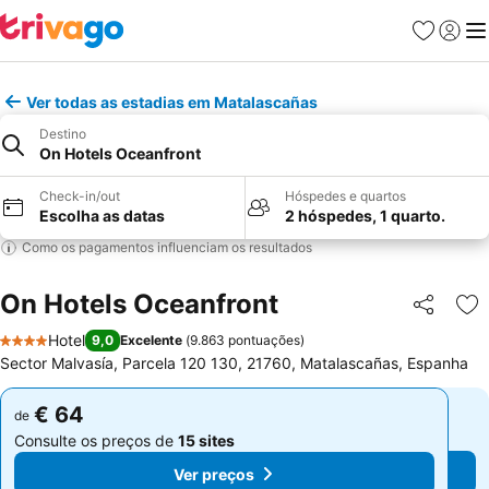
Favoritos
Iniciar
Me
Ver todas as estadias em Matalascañas
Destino
On Hotels Oceanfront
Check-in/out
Hóspedes e quartos
Escolha as datas
2 hóspedes, 1 quarto.
Como os pagamentos influenciam os resultados
On Hotels Oceanfront
Partilhar
Ad
Hotel
9,0
Excelente
(
9.863 pontuações
)
4 Estrelas
Sector Malvasía, Parcela 120 130, 21760, Matalascañas, Espanha
€ 64
€ 64
de
de
Consulte os preços de
15 sites
Consulte os preços de
15 sites
Ver preços
Ver preços