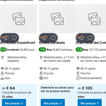
Hotel
Hotel
Hotel
4 Estrelas
4 Estrelas
4 Estrelas
Partilhar
Adicionar aos favoritos
Partilhar
Adicionar aos favoritos
Partilhar
Adicionar
On Hotels Oceanfront
Ohtels Carabela
Gran Hotel del Cot
9,0
7,8
7,8
Excelente
(
9.863 pontuações
)
Boa
(
8.842 pontuações
)
Boa
(
10.722 pont
Matalascañas,
Matalascañas, a 1.1 km
Matalascañas, a 4.
Espanha
de Centro da cidade
de Centro da cidad
Wi-Fi grátis
Wi-Fi grátis
Wi-Fi grátis
Piscina
Piscina
Piscina
Spa
A/C
Estacionamento
€ 64
Selecione as datas para
€ 105
de
de
ver os preços exatos.
Consulte os preços de
Consulte os preços 
15 sites
sites
Ver preços
Ver preços
Ver preços