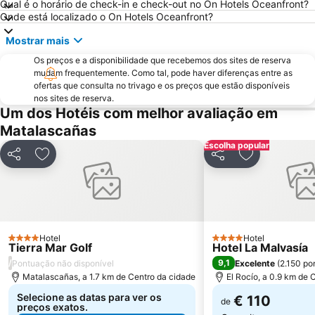
Qual é o horário de check-in e check-out no On Hotels Oceanfront?
Centro de Interpretación Cocheras del Puerto
Santuario de Nuestra Señora de La Cinta
Onde está localizado o On Hotels Oceanfront?
Torre la Higuera
Aldea del Rocio
Mostrar mais
Puerto de Mazagón
De la Jara
Os preços e a disponibilidade que recebemos dos sites de reserva
Plaza de los Cisnes
Puerto de Chipiona
mudam frequentemente. Como tal, pode haver diferenças entre as
ofertas que consulta no trivago e os preços que estão disponíveis
De las Tres Piedras
Capilla Santa Cruz Calle Sevilla
nos sites de reserva.
Palacio de Congresos
Doñana Hípica El Pasodoble
Um dos Hotéis com melhor avaliação em
Matalascañas
El Rocío Chico
La Regla
Escolha popular
Mesas de Asta
Paraje Natural de las Marismas del Odiel
Partilhar
Adicionar aos favoritos
Partilhar
Adicionar ao
La Costilla
Hotel
Hotel
4 Estrelas
4 Estrelas
Tierra Mar Golf
Hotel La Malvasía
/
9,1
Pontuação não disponível
Excelente
(
2.150 po
Matalascañas, a 1.7 km de Centro da cidade
El Rocío, a 0.9 km de 
Selecione as datas para ver os
€ 110
de
preços exatos.