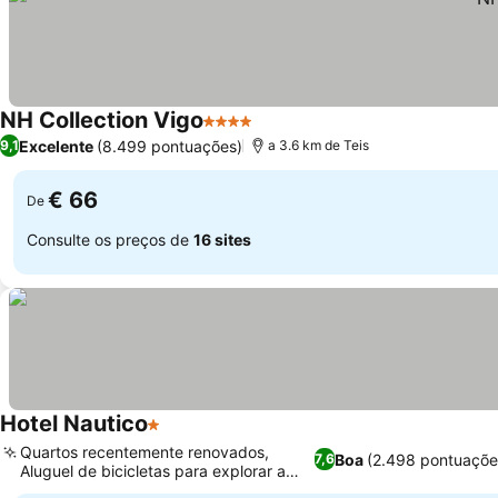
NH Collection Vigo
4 Estrelas
Ver preços
Excelente
(8.499 pontuações)
9,1
a 3.6 km de Teis
€ 66
De
Consulte os preços de
16 sites
Hotel Nautico
1 Estrelas
Ver preços
Quartos recentemente renovados,
Boa
(2.498 pontuaçõe
7,6
Aluguel de bicicletas para explorar a
Ver preços
cidade