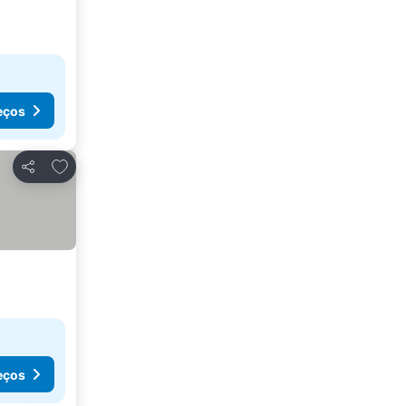
eços
Adicionar aos favoritos
Partilhar
eços