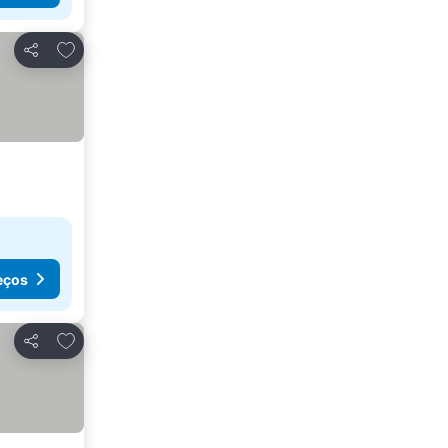
Adicionar aos favoritos
Partilhar
eços
Adicionar aos favoritos
Partilhar