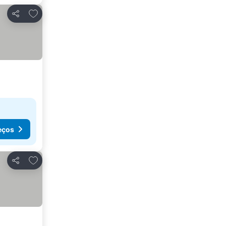
Adicionar aos favoritos
Partilhar
eços
Adicionar aos favoritos
Partilhar