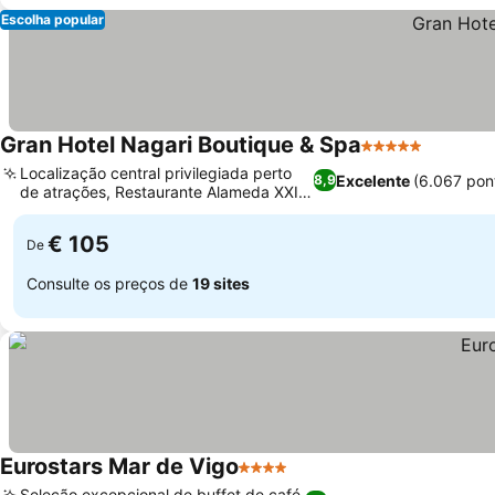
Escolha popular
Gran Hotel Nagari Boutique & Spa
5 Estrelas
Ver pre
Localização central privilegiada perto
Excelente
(6.067 pon
8,9
de atrações, Restaurante Alameda XXI
Ver preços
premiado
€ 105
De
Consulte os preços de
19 sites
Eurostars Mar de Vigo
4 Estrelas
Ver preços
Seleção excepcional de buffet de café