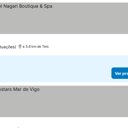
ços
tuações)
a 3.6 km de Teis
Ver pr