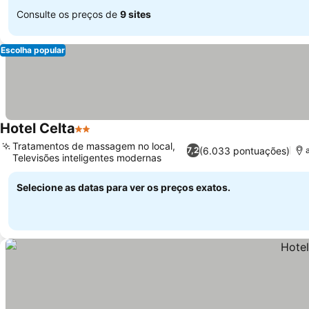
Consulte os preços de
9 sites
Escolha popular
Hotel Celta
2 Estrelas
Ver preços
Tratamentos de massagem no local,
(6.033 pontuações)
7,2
Televisões inteligentes modernas
Ver preços
Selecione as datas para ver os preços exatos.