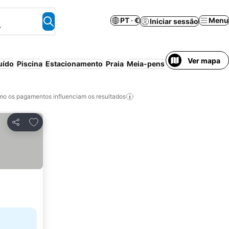
PT · €
Menu
Iniciar sessão
.
Ver mapa
uído
Piscina
Estacionamento
Praia
Meia-pensão
Aparthotel
Cas
o os pagamentos influenciam os resultados
Adicionar aos favoritos
Partilhar