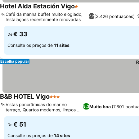
Hotel Alda Estación Vigo
1 Estrelas
Ver preços
Café da manhã buffet muito elogiado,
(3.426 pontuações)
7,2
Instalações recentemente renovadas
Ver preços
€ 33
De
Consulte os preços de
11 sites
Escolha popular
B&B HOTEL Vigo
3 Estrelas
Ver preços
Vistas panorâmicas do mar no
Muito boa
(7.601 pontu
8,3
terraço, Quartos modernos, limpos e
Ver preços
espaçosos
€ 51
De
Consulte os preços de
14 sites