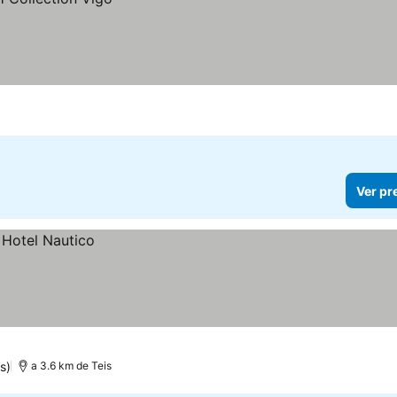
Ver pr
s)
a 3.6 km de Teis