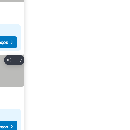
eços
Adicionar aos favoritos
Partilhar
eços