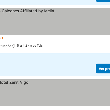
strelas
Ver preços
ntuações)
a 4.2 km de Teis
Ver pr