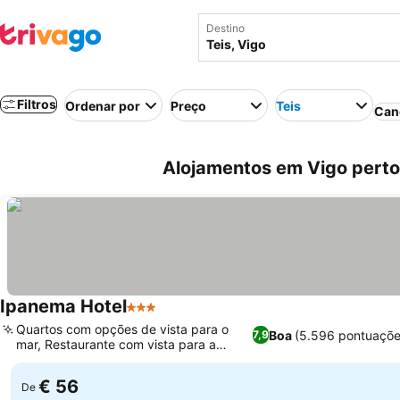
Destino
Filtros
Ordenar por
Preço
Teis
Can
Alojamentos em Vigo perto
Ipanema Hotel
3 Estrelas
Ver preços
Quartos com opções de vista para o
Boa
(5.596 pontuaçõe
7,9
mar, Restaurante com vista para a
Ver preços
cidade
€ 56
De