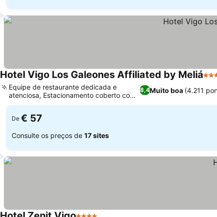
Hotel Vigo Los Galeones Affiliated by Meliá
4 E
Equipe de restaurante dedicada e
Muito boa
(4.211 po
8,4
atenciosa, Estacionamento coberto com
Ver preços
acesso direto
€ 57
De
Consulte os preços de
17 sites
Hotel Zenit Vigo