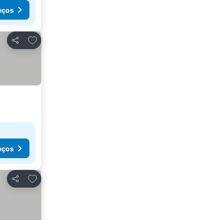
eços
Adicionar aos favoritos
Partilhar
eços
Adicionar aos favoritos
Partilhar