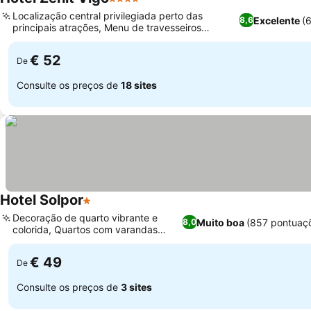
4 Estrelas
Ver preços
Localização central privilegiada perto das
Excelente
(
8,6
principais atrações, Menu de travesseiros
Ver preços
personalizado para um sono melhor
€ 52
De
Consulte os preços de
18 sites
Hotel Solpor
1 Estrelas
Ver preços
Decoração de quarto vibrante e
Muito boa
(857 pontuaç
8,0
colorida, Quartos com varandas
Ver preços
privativas
€ 49
De
Consulte os preços de
3 sites