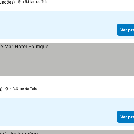
uações)
a 5.1 km de Teis
Ver pr
s)
a 3.6 km de Teis
Ver pr