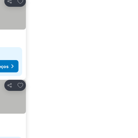
Adicionar aos favoritos
Partilhar
eços
Adicionar aos favoritos
Partilhar