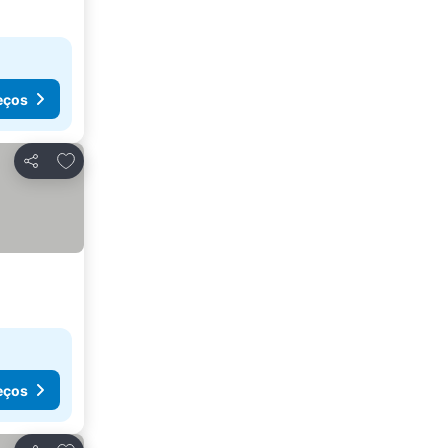
eços
Adicionar aos favoritos
Partilhar
eços