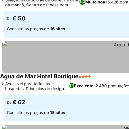
Muito boa
(6.426 pont
8,2
da manhã, Centro de fitness bem
Ver preços
equipado
€ 50
De
Consulte os preços de
16 sites
Agua de Mar Hotel Boutique
4 Estrelas
Ver preços
Acessível para todos os
Excelente
(2.480 pontuaçõe
9,1
hóspedes, Princípios de design
Ver preços
Feng Shui
€ 62
De
Consulte os preços de
15 sites