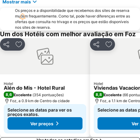
Mostrar mais
Os preços e a disponibilidade que recebemos dos sites de reserva
mudam frequentemente. Como tal, pode haver diferenças entre as
ofertas que consulta no trivago e os preços que estão disponíveis
nos sites de reserva.
Um dos Hotéis com melhor avaliação em Foz
Partilhar
Adicionar aos favoritos
Partilhar
Adicionar aos
Hotel
Hotel
Alén do Mis - Hotel Rural
Viviendas Vacaci
8,6
8,8
Excelente
(
354 pontuações
)
Excelente
(
66 pontu
Foz, a 0.9 km de Centro da cidade
Foz, a 1.1 km de Centr
Selecione as datas para ver os
Selecione as datas 
preços exatos.
Ver preços
Ver