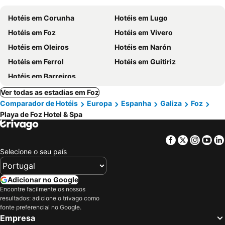
Hotéis em Corunha
Hotéis em Lugo
Hotéis em Foz
Hotéis em Vivero
Hotéis em Oleiros
Hotéis em Narón
Hotéis em Ferrol
Hotéis em Guitiriz
Hotéis em Barreiros
Ver todas as estadias em Foz
Comparador de Hotéis
Europa
Espanha
Galiza
Foz
Playa de Foz Hotel & Spa
Facebook
Twitter
Insta
Yo
Selecione o seu país
Adicionar no Google
Encontre facilmente os nossos
resultados: adicione o trivago como
fonte preferencial no Google.
Empresa