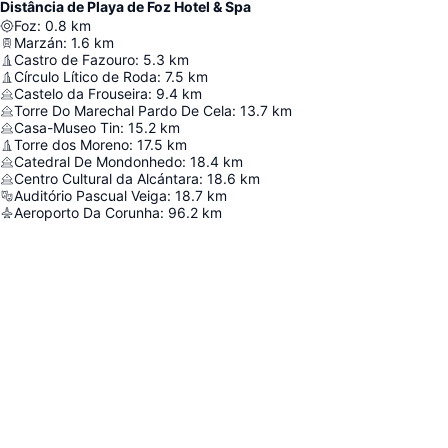
Distância de Playa de Foz Hotel & Spa
Foz
:
0.8
km
Marzán
:
1.6
km
Castro de Fazouro
:
5.3
km
Círculo Lítico de Roda
:
7.5
km
Castelo da Frouseira
:
9.4
km
Torre Do Marechal Pardo De Cela
:
13.7
km
Casa-Museo Tin
:
15.2
km
Torre dos Moreno
:
17.5
km
Catedral De Mondonhedo
:
18.4
km
Centro Cultural da Alcántara
:
18.6
km
Auditório Pascual Veiga
:
18.7
km
Aeroporto Da Corunha
:
96.2
km