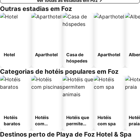
Ver todas as estadias em Foz
Outras estadias em Foz
Hotel
Aparthotel
Casa de
Aparthotel
Albe
hóspedes
Categorias de hotéis populares em Foz
Hotéis
Hotéis
Hotéis que
Hotéis
Hotéi
baratos
com
permitem
com spa
praia
piscinas
animais
Destinos perto de Playa de Foz Hotel & Spa