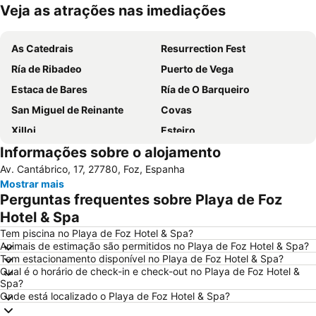
Veja as atrações nas imediações
Ampliar mapa
As Catedrais
Resurrection Fest
Ría de Ribadeo
Puerto de Vega
Estaca de Bares
Ría de O Barqueiro
San Miguel de Reinante
Covas
Xilloi
Esteiro
Informações sobre o alojamento
San Martiño
Castro de Fazouro
Av. Cantábrico, 17, 27780, Foz, Espanha
Ponte Romana do Porto o Malvide
Navia
Mostrar mais
Perguntas frequentes sobre Playa de Foz
Hotel & Spa
Tem piscina no Playa de Foz Hotel & Spa?
Animais de estimação são permitidos no Playa de Foz Hotel & Spa?
Tem estacionamento disponível no Playa de Foz Hotel & Spa?
Qual é o horário de check-in e check-out no Playa de Foz Hotel &
Spa?
Onde está localizado o Playa de Foz Hotel & Spa?