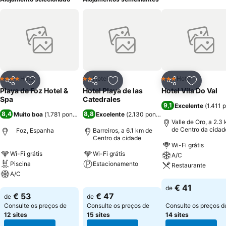
Hotel
Hotel
Hotel
4 Estrelas
2 Estrelas
3 Estrelas
Partilhar
Adicionar aos favoritos
Partilhar
Adicionar aos favoritos
Partilhar
Adicionar
Playa de Foz Hotel &
Hotel Playa de las
Hotel Vila Do Val
Spa
Catedrales
9,1
Excelente
(
1.411 
8,4
8,8
Muito boa
(
1.781 pontuações
)
Excelente
(
2.130 pontuações
)
Valle de Oro, a 2.3
de Centro da cidad
Foz, Espanha
Barreiros, a 6.1 km de
Centro da cidade
Wi-Fi grátis
Wi-Fi grátis
Wi-Fi grátis
A/C
Piscina
Estacionamento
Restaurante
A/C
Ver preços
Ver preços
€ 41
de
Ver preços
€ 53
€ 47
de
de
Consulte os preços de
Consulte os preços de
Consulte os preços d
12 sites
15 sites
14 sites