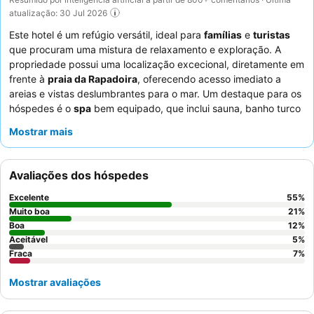
atualização: 30 Jul 2026
Este hotel é um refúgio versátil, ideal para
famílias
e
turistas
que procuram uma mistura de relaxamento e exploração. A
propriedade possui uma localização excecional, diretamente em
frente à
praia da Rapadoira
, oferecendo acesso imediato a
areias e vistas deslumbrantes para o mar. Um destaque para os
hóspedes é o
spa
bem equipado, que inclui sauna, banho turco
e vários jatos para um circuito termal completo. Os hóspedes
Mostrar mais
elogiam consistentemente os
funcionários atenciosos e
prestativos
, com muitos a destacar o acolhimento caloroso e a
assistência eficiente da equipa da receção, bem como a
Avaliações dos hóspedes
qualidade excecional e o menu variado do restaurante. Para
vistas ideais e privacidade, considere reservar um quarto num
Excelente
55
%
andar superior.
Muito boa
21
%
Boa
12
%
Aceitável
5
%
Fraca
7
%
Mostrar avaliações