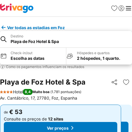
Favoritos
Iniciar
Me
Ver todas as estadias em Foz
Destino
Playa de Foz Hotel & Spa
Check-in/out
Hóspedes e quartos
Escolha as datas
2 hóspedes, 1 quarto.
Como os pagamentos influenciam os resultados
Playa de Foz Hotel & Spa
Partilhar
Ad
Hotel
8,4
Muito boa
(
1.781 pontuações
)
4 Estrelas
Av. Cantábrico, 17, 27780, Foz, Espanha
€ 53
€ 53
de
de
Consulte os preços de
12 sites
Consulte os preços de
12 sites
Ver preços
Ver preços