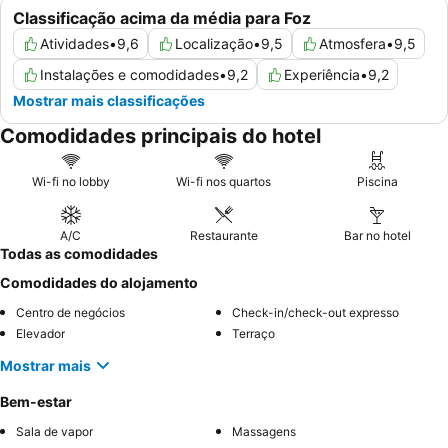
Classificação acima da média para Foz
Atividades
•
9,6
Localização
•
9,5
Atmosfera
•
9,5
Instalações e comodidades
•
9,2
Experiência
•
9,2
Mostrar mais classificações
Comodidades principais do hotel
Wi-fi no lobby
Wi-fi nos quartos
Piscina
A/C
Restaurante
Bar no hotel
Todas as comodidades
Comodidades do alojamento
Centro de negócios
Check-in/check-out expresso
Elevador
Terraço
Mostrar mais
Bem-estar
Sala de vapor
Massagens