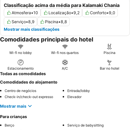
Classificação acima da média para Kalamaki Chania
Atmosfera
•
10
Localização
•
9,2
Conforto
•
9,0
Serviço
•
8,9
Piscina
•
8,8
Mostrar mais classificações
Comodidades principais do hotel
Wi-fi no lobby
Wi-fi nos quartos
Piscina
Estacionamento
A/C
Bar no hotel
Todas as comodidades
Comodidades do alojamento
Centro de negócios
Entrada/lobby
Check-in/check-out expresso
Elevador
Mostrar mais
Para crianças
Berço
Serviço de babysitting