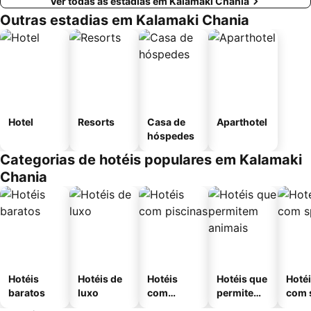
Ver todas as estadias em Kalamaki Chania
Outras estadias em Kalamaki Chania
Hotel
Resorts
Casa de
Aparthotel
hóspedes
Categorias de hotéis populares em Kalamaki
Chania
Hotéis
Hotéis de
Hotéis
Hotéis que
Hoté
baratos
luxo
com
permitem
com 
piscinas
animais