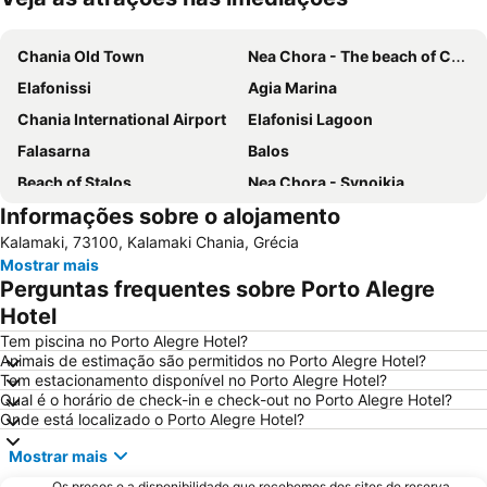
Ampliar mapa
Chania Old Town
Nea Chora - The beach of Chania
Elafonissi
Agia Marina
Chania International Airport
Elafonisi Lagoon
Falasarna
Balos
Beach of Stalos
Nea Chora - Synoikia
Informações sobre o alojamento
Kolymbari
Lissos
Kalamaki, 73100, Kalamaki Chania, Grécia
Halepa
Beach of Maleme
Mostrar mais
Kavros
Elafonisos
Perguntas frequentes sobre Porto Alegre
Rethymnon Τown Beach
Dikastiria
Hotel
Pahiana
Almyrida
Tem piscina no Porto Alegre Hotel?
Animais de estimação são permitidos no Porto Alegre Hotel?
Kissamos Port
Georgioupolis
Tem estacionamento disponível no Porto Alegre Hotel?
Qual é o horário de check-in e check-out no Porto Alegre Hotel?
Lake Kournas
Agii Apostoli
Onde está localizado o Porto Alegre Hotel?
Giaourtoplimmira
Kiani Akti
Mostrar mais
Vamos Traditional Village
Topolia Gorge
Os preços e a disponibilidade que recebemos dos sites de reserva