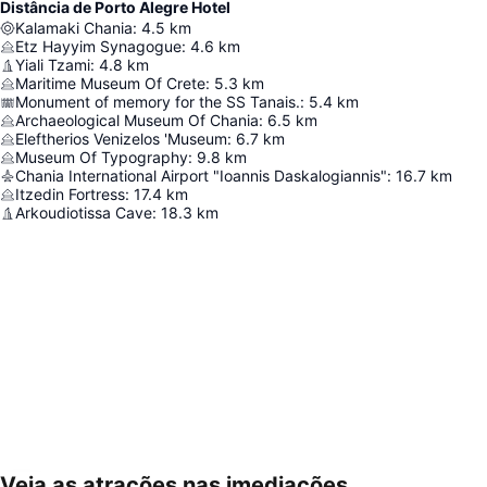
Distância de Porto Alegre Hotel
Kalamaki Chania
:
4.5
km
Etz Hayyim Synagogue
:
4.6
km
Yiali Tzami
:
4.8
km
Maritime Museum Of Crete
:
5.3
km
Monument of memory for the SS Tanais.
:
5.4
km
Archaeological Museum Of Chania
:
6.5
km
Eleftherios Venizelos 'Museum
:
6.7
km
Museum Of Typography
:
9.8
km
Chania International Airport "Ioannis Daskalogiannis"
:
16.7
km
Itzedin Fortress
:
17.4
km
Arkoudiotissa Cave
:
18.3
km
Veja as atrações nas imediações