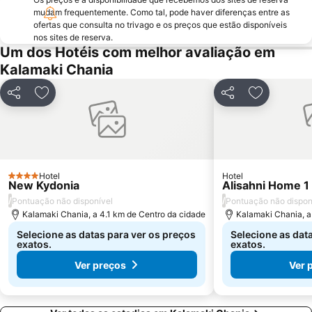
741 00
mudam frequentemente. Como tal, pode haver diferenças entre as
ofertas que consulta no trivago e os preços que estão disponíveis
nos sites de reserva.
Um dos Hotéis com melhor avaliação em
Kalamaki Chania
Partilhar
Adicionar aos favoritos
Partilhar
Adicionar 
Hotel
Hotel
4 Estrelas
New Kydonia
Alisahni Home 1
/
/
Pontuação não disponível
Pontuação não dispon
Kalamaki Chania, a 4.1 km de Centro da cidade
Kalamaki Chania, a
Selecione as datas para ver os preços
Selecione as dat
exatos.
exatos.
Ver preços
Ver 