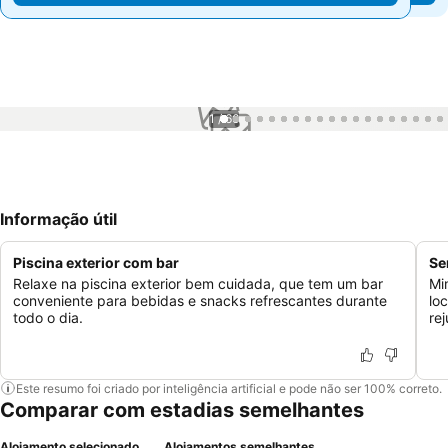
1 / 66
Informação útil
Piscina exterior com bar
Se
Relaxe na piscina exterior bem cuidada, que tem um bar
Mi
conveniente para bebidas e snacks refrescantes durante
lo
todo o dia.
re
Este resumo foi criado por inteligência artificial e pode não ser 100% correto.
Comparar com estadias semelhantes
Alojamento selecionado
Alojamentos semelhantes