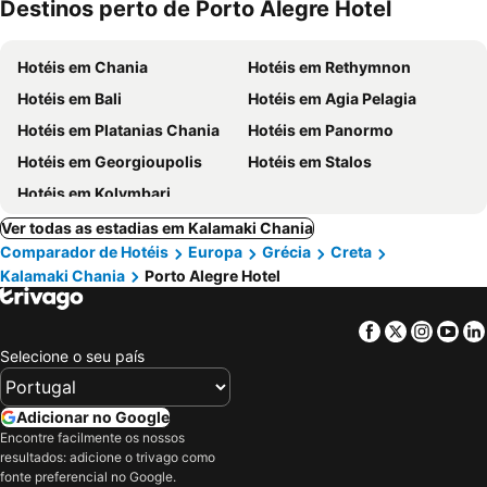
Destinos perto de Porto Alegre Hotel
Hotéis em Chania
Hotéis em Rethymnon
Hotéis em Bali
Hotéis em Agia Pelagia
Hotéis em Platanias Chania
Hotéis em Panormo
Hotéis em Georgioupolis
Hotéis em Stalos
Hotéis em Kolymbari
Ver todas as estadias em Kalamaki Chania
Comparador de Hotéis
Europa
Grécia
Creta
Kalamaki Chania
Porto Alegre Hotel
Facebook
Twitter
Insta
Yo
Selecione o seu país
Adicionar no Google
Encontre facilmente os nossos
resultados: adicione o trivago como
fonte preferencial no Google.