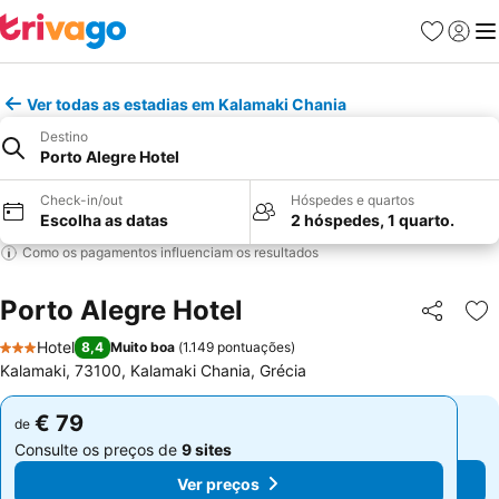
Favoritos
Iniciar
Me
Ver todas as estadias em Kalamaki Chania
Destino
Porto Alegre Hotel
Check-in/out
Hóspedes e quartos
Escolha as datas
2 hóspedes, 1 quarto.
Como os pagamentos influenciam os resultados
Porto Alegre Hotel
Partilhar
Ad
Hotel
8,4
Muito boa
(
1.149 pontuações
)
3 Estrelas
Kalamaki, 73100, Kalamaki Chania, Grécia
€ 79
€ 79
de
de
Consulte os preços de
9 sites
Consulte os preços de
9 sites
Ver preços
Ver preços