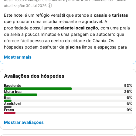
atualização: 30 Jul 2026
Este hotel é um refúgio versátil que atende a
casais
e
turistas
que procuram uma estadia relaxante e agradável. A
propriedade possui uma
excelente localização
, com uma praia
de areia a poucos minutos e uma paragem de autocarro que
oferece fácil acesso ao centro da cidade de Chania. Os
hóspedes podem desfrutar da
piscina
limpa e espaçosa para
um mergulho refrescante. A simpatia excecional dos
Mostrar mais
funcionários e o diversificado
buffet de pequeno-almoço
,
servido num terraço no último piso com vista para o mar,
recebem consistentemente muitos elogios. Para vistas ideais, os
Avaliações dos hóspedes
hóspedes devem considerar solicitar um quarto num andar
superior.
Excelente
53
%
Muito boa
26
%
Boa
6
%
Aceitável
6
%
Fraca
9
%
Mostrar avaliações