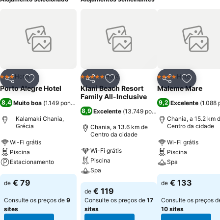
Hotel
Hotel
Hotel
3 Estrelas
5 Estrelas
4 Estrelas
Partilhar
Adicionar aos favoritos
Partilhar
Adicionar aos favoritos
Partilhar
Adicionar
Porto Alegre Hotel
Kiani Beach Resort
Maleme Mare
Family All-Inclusive
8,4
9,2
Muito boa
(
1.149 pontuações
)
Excelente
(
1.088 
8,9
Excelente
(
13.749 pontuações
)
Kalamaki Chania,
Chania, a 15.2 km 
Grécia
Centro da cidade
Chania, a 13.6 km de
Centro da cidade
Wi-Fi grátis
Wi-Fi grátis
Wi-Fi grátis
Piscina
Piscina
Piscina
Estacionamento
Spa
Spa
€ 79
€ 133
de
de
€ 119
de
Consulte os preços de
9
Consulte os preços de
17
Consulte os preços d
sites
sites
10 sites