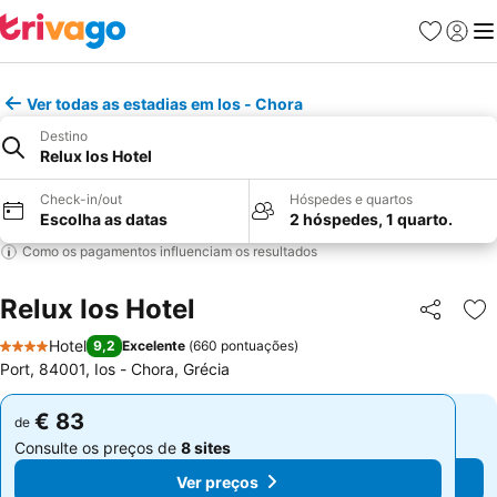
Favoritos
Iniciar
Me
Ver todas as estadias em Ios - Chora
Destino
Relux Ios Hotel
Check-in/out
Hóspedes e quartos
Escolha as datas
2 hóspedes, 1 quarto.
Como os pagamentos influenciam os resultados
Relux Ios Hotel
Partilhar
Ad
Hotel
9,2
Excelente
(
660 pontuações
)
4 Estrelas
Port, 84001, Ios - Chora, Grécia
€ 83
€ 83
de
de
Consulte os preços de
8 sites
Consulte os preços de
8 sites
Ver preços
Ver preços