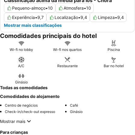
Classificação acima da média para Ios - Chora
Pequeno-almoço
•
10
Atmosfera
•
10
Experiência
•
9,7
Localização
•
9,4
Limpeza
•
9,4
Mostrar mais classificações
Comodidades principais do hotel
Wi-fi no lobby
Wi-fi nos quartos
Piscina
A/C
Restaurante
Bar no hotel
Ginásio
Todas as comodidades
Comodidades do alojamento
Centro de negócios
Café
Check-in/check-out expresso
Ginásio
Mostrar mais
Para crianças