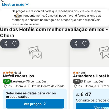
Mostrar mais
Monolithos Beach
Athinios Fery Port
Os preços e a disponibilidade que recebemos dos sites de reserva
Kastraki
Panagia Filotitisa
mudam frequentemente. Como tal, pode haver diferenças entre as
Spiaggia di Perivolos
ofertas que consulta no trivago e os preços que estão disponíveis
nos sites de reserva.
Um dos Hotéis com melhor avaliação em Ios -
Chora
Partilhar
Adicionar aos favoritos
Partilhar
Adicionar aos
Hotel
Hotel
4 Estrelas
2 Estrelas
Nefeli rooms Ios
Armadoros Hotel I
8,6
7,1
Excelente
(
75 pontuações
)
(
721 pontuações
)
Ios - Chora, a 0.3 km de Centro da cidade
Ios - Chora, a 0.5 km 
Selecione as datas para ver os
€ 47
de
preços exatos.
Consulte os preços 
Ver preços
Ver preç