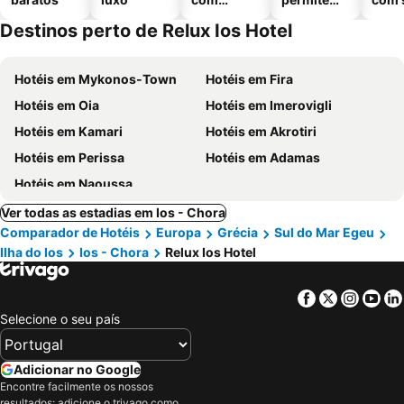
piscinas
animais
Destinos perto de Relux Ios Hotel
Hotéis em Mykonos-Town
Hotéis em Fira
Hotéis em Oia
Hotéis em Imerovigli
Hotéis em Kamari
Hotéis em Akrotiri
Hotéis em Perissa
Hotéis em Adamas
Hotéis em Naoussa
Ver todas as estadias em Ios - Chora
Comparador de Hotéis
Europa
Grécia
Sul do Mar Egeu
Ilha do Ios
Ios - Chora
Relux Ios Hotel
Facebook
Twitter
Insta
Yo
Selecione o seu país
Adicionar no Google
Encontre facilmente os nossos
resultados: adicione o trivago como