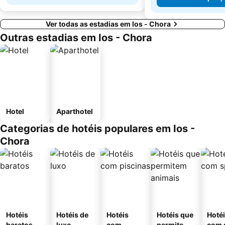
Ver todas as estadias em Ios - Chora
Outras estadias em Ios - Chora
Hotel
Aparthotel
Categorias de hotéis populares em Ios -
Chora
Hotéis
Hotéis de
Hotéis
Hotéis que
Hoté
baratos
luxo
com
permitem
com 