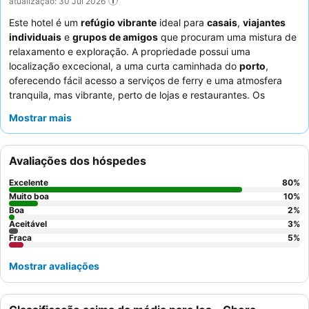
atualização: 30 Jul 2026
Este hotel é um
refúgio vibrante
ideal para
casais
,
viajantes
individuais
e
grupos de amigos
que procuram uma mistura de
relaxamento e exploração. A propriedade possui uma
localização excecional, a uma curta caminhada do
porto
,
oferecendo fácil acesso a serviços de ferry e uma atmosfera
tranquila, mas vibrante, perto de lojas e restaurantes. Os
hóspedes podem desfrutar de uma
piscina bem cuidada
e de
Mostrar mais
um centro de fitness ao ar livre. Os funcionários recebem
consistentemente muitos elogios pelo seu serviço simpático e
prestável, complementando o delicioso e farto pequeno-almoço,
Avaliações dos hóspedes
que inclui sumo de laranja fresco e café de qualidade. Para uma
experiência melhorada, considere solicitar um quarto com um
Excelente
80
%
jacuzzi privado
ou um andar alto para vistas panorâmicas.
Muito boa
10
%
Boa
2
%
Aceitável
3
%
Fraca
5
%
Mostrar avaliações