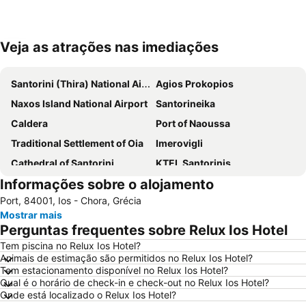
Veja as atrações nas imediações
Ampliar mapa
Santorini (Thira) National Airport
Agios Prokopios
Naxos Island National Airport
Santorineika
Caldera
Port of Naoussa
Traditional Settlement of Oia
Imerovigli
Cathedral of Santorini
KTEL Santorinis
Informações sobre o alojamento
Chora Naxou
Plaka
Port, 84001, Ios - Chora, Grécia
Ancinet Thira
Glyfada
Mostrar mais
Old Port
Kamari
Perguntas frequentes sobre Relux Ios Hotel
Perissa Beach
Mylopotas Beach
Tem piscina no Relux Ios Hotel?
Animais de estimação são permitidos no Relux Ios Hotel?
Armeni
Psaraliki
Tem estacionamento disponível no Relux Ios Hotel?
Punda Beach Club
Kokkini Paralia - Red Beach
Qual é o horário de check-in e check-out no Relux Ios Hotel?
Onde está localizado o Relux Ios Hotel?
Chryssi Akti
Traditional Settlement of Thira