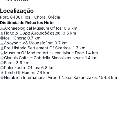
Localização
Port, 84001, Ios - Chora, Grécia
Distância de Relux Ios Hotel
Archaeological Museum Of Ios
:
0.6
km
Παλαιά Θύρα Αμοιραδάκειου
:
0.6
km
Ios - Chora
:
0.7
km
Λαογραφικό Μουσείο Ίου
:
0.7
km
Pre-Historic Settlement Of Skarkos
:
1.3
km
Museum Of Modern Art - Jean-Marie Drot
:
1.4
km
Giannis Gaitis – Gabriella Simosis museum
:
1.4
km
Farm
:
3.9
km
Paleokastro Of Ios
:
6.8
km
Tomb Of Homer
:
7.6
km
Heraklion International Airport Nikos Kazantzakis
:
154.3
km