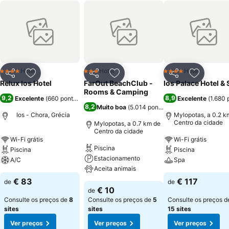
Hotel
Hotel
Hotel
4 Estrelas
3 Estrelas
4 Estrelas
Partilhar
Adicionar aos favoritos
Partilhar
Adicionar aos favoritos
Partilhar
Adicionar
Relux Ios Hotel
FarOut BeachClub -
Ios Palace Hotel &
Rooms & Camping
9,2
8,9
Excelente
(
660 pontuações
)
Excelente
(
1.680 
8,2
Muito boa
(
5.014 pontuações
)
Ios - Chora, Grécia
Mylopotas, a 0.2 k
Centro da cidade
Mylopotas, a 0.7 km de
Centro da cidade
Wi-Fi grátis
Wi-Fi grátis
Piscina
Piscina
Piscina
Estacionamento
A/C
Spa
Aceita animais
€ 83
€ 117
de
de
€ 10
de
Consulte os preços de
8
Consulte os preços de
5
Consulte os preços d
sites
sites
15 sites
Ver preços
Ver preços
Ver preços