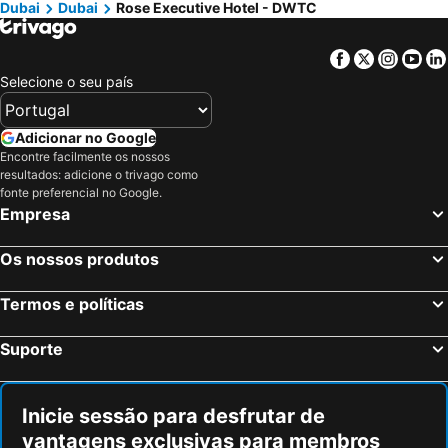
Dubai
Dubai
Rose Executive Hotel - DWTC
Facebook
Twitter
Insta
Yo
Selecione o seu país
Adicionar no Google
Encontre facilmente os nossos
resultados: adicione o trivago como
fonte preferencial no Google.
Empresa
Os nossos produtos
Termos e políticas
Suporte
Inicie sessão para desfrutar de
vantagens exclusivas para membros