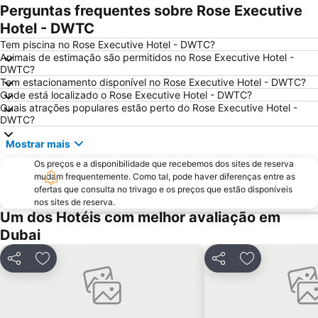
Perguntas frequentes sobre Rose Executive
Deira City Center Mall
Jumeirah Beach Residence
Hotel - DWTC
Bur Dubai
Burj KhalifaDubai Mall Metro Station
Tem piscina no Rose Executive Hotel - DWTC?
Dubai Metro
Al Rigga
Animais de estimação são permitidos no Rose Executive Hotel -
DWTC?
GULFOOD EXHIBITION
Dubai Creek
Tem estacionamento disponível no Rose Executive Hotel - DWTC?
Airport Terminal 3 Metro Station
Al Qusais
Onde está localizado o Rose Executive Hotel - DWTC?
Quais atrações populares estão perto do Rose Executive Hotel -
Sharjah City Center
Jumeirah Emirates Towers
DWTC?
DMCC Metro Station
DUBAI INTERNATIONAL BOAT SHOW
Mostrar mais
Business Bay Metro Station
Mall of the Emirates
Os preços e a disponibilidade que recebemos dos sites de reserva
Dubai Marina Mall
World Trade Centre Metro Station
mudam frequentemente. Como tal, pode haver diferenças entre as
ofertas que consulta no trivago e os preços que estão disponíveis
Dubai Aquarium & Underwater Zoo
Dubai Museum
nos sites de reserva.
Dubai Media City
Al Maktoum International Airport
Um dos Hotéis com melhor avaliação em
Dubai
The Dubai Fountain
Wild Wadi Waterpark
Souk Madinat Jumeirah
Aquaventure Waterpark
Partilhar
Adicionar aos favoritos
Partilhar
Adicionar aos
Souq de Ouro
Airport Terminal 1 Metro Station
Umm Suqeim
Dubai Silicon Oasis
Dubai Investment Park
Palm Deira Metro Station