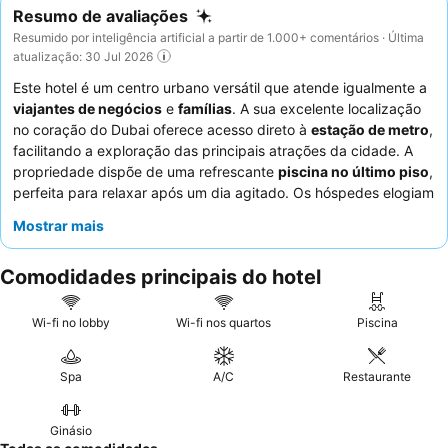
Resumo de avaliações
Resumido por inteligência artificial a partir de 1.000+ comentários · Última
atualização: 30 Jul 2026
Este hotel é um centro urbano versátil que atende igualmente a
viajantes de negócios
e
famílias
. A sua excelente localização
no coração do Dubai oferece acesso direto à
estação de metro
,
facilitando a exploração das principais atrações da cidade. A
propriedade dispõe de uma refrescante
piscina no último piso
,
perfeita para relaxar após um dia agitado. Os hóspedes elogiam
consistentemente os
funcionários calorosos e simpáticos
e as
Mostrar mais
autênticas ofertas de
pequeno-almoço turco
. Para famílias ou
para quem deseja espaço extra, considere reservar os quartos
Comodidades principais do hotel
comunicantes.
Wi-fi no lobby
Wi-fi nos quartos
Piscina
Spa
A/C
Restaurante
Ginásio