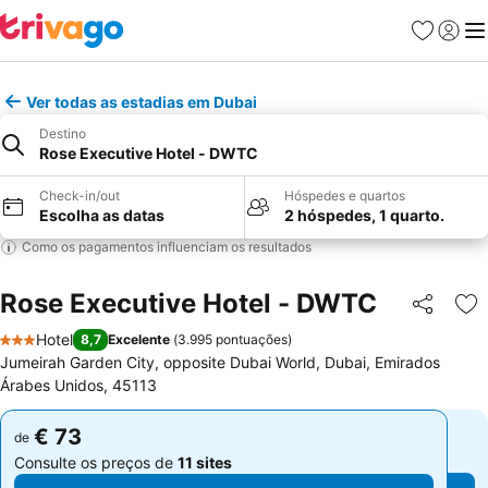
Favoritos
Iniciar
Me
Ver todas as estadias em Dubai
Destino
Rose Executive Hotel - DWTC
Check-in/out
Hóspedes e quartos
Escolha as datas
2 hóspedes, 1 quarto.
Como os pagamentos influenciam os resultados
Rose Executive Hotel - DWTC
Partilhar
Ad
Hotel
8,7
Excelente
(
3.995 pontuações
)
3 Estrelas
Jumeirah Garden City, opposite Dubai World, Dubai, Emirados
Árabes Unidos, 45113
€ 73
€ 73
de
de
Consulte os preços de
11 sites
Consulte os preços de
11 sites