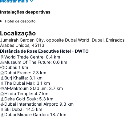
Mostrar mais
Instalações desportivas
Hotel de desporto
Localização
Jumeirah Garden City, opposite Dubai World, Dubai, Emirados
Árabes Unidos, 45113
Distância de Rose Executive Hotel - DWTC
World Trade Centre
:
0.4
km
Museum Of The Future
:
0.6
km
Dubai
:
1
km
Dubai Frame
:
2.3
km
Burj Khalifa
:
3.1
km
The Dubai Mall
:
3.1
km
Al-Maktoum Stadium
:
3.7
km
Hindu Temple
:
4.7
km
Deira Gold Souk
:
5.3
km
Dubai International Airport
:
9.3
km
Ski Dubai
:
14.5
km
Dubai Miracle Garden
:
18.7
km