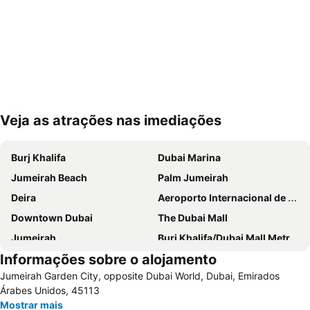
Veja as atrações nas imediações
Ampliar mapa
Burj Khalifa
Dubai Marina
Jumeirah Beach
Palm Jumeirah
Deira
Aeroporto Internacional de Dubai
Downtown Dubai
The Dubai Mall
Jumeirah
Burj Khalifa/Dubai Mall Metro Station
Informações sobre o alojamento
Dubai World Trade Centre
Al Barsha Dubai
Jumeirah Garden City, opposite Dubai World, Dubai, Emirados
Business Bay
Dubai Festival City
Árabes Unidos, 45113
Deira City Centre Metro Station
Sheikh Zayed Road
Mostrar mais