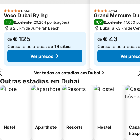
Oud Metha
Union Metro Station
Hotel
Hotel
5 Estrelas
4 Estrelas
Voco Dubai By Ihg
Grand Mercure Dub
9,1
9,2
Excelente
(
29.204 pontuações
)
Excelente
(
11.630 p
a 2.5 km de Jumeirah Beach
Dubai, a 7.3 km de Cen
€ 125
€ 43
de
de
Consulte os preços de
14 sites
Consulte os preços 
Ver preços
Ver preç
Ver todas as estadias em Dubai
Outras estadias em Dubai
Hotel
Aparthotel
Resorts
Hostel
Casa
hósp