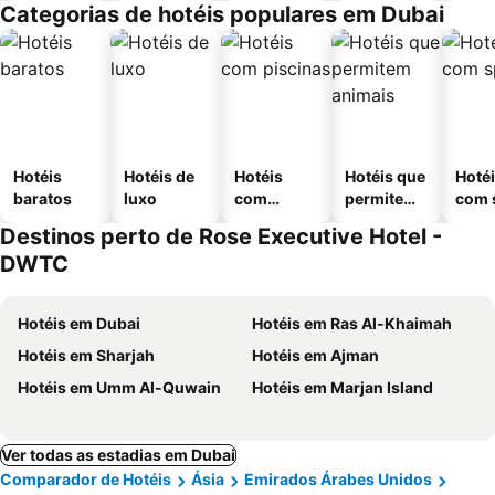
Categorias de hotéis populares em Dubai
Hotéis
Hotéis de
Hotéis
Hotéis que
Hoté
baratos
luxo
com
permitem
com 
piscinas
animais
Destinos perto de Rose Executive Hotel -
DWTC
Hotéis em Dubai
Hotéis em Ras Al-Khaimah
Hotéis em Sharjah
Hotéis em Ajman
Hotéis em Umm Al-Quwain
Hotéis em Marjan Island
Ver todas as estadias em Dubai
Comparador de Hotéis
Ásia
Emirados Árabes Unidos