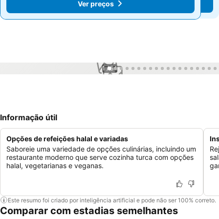
Ver preços
Ver preços
1 / 54
Informação útil
Opções de refeições halal e variadas
In
Saboreie uma variedade de opções culinárias, incluindo um
Re
restaurante moderno que serve cozinha turca com opções
sa
halal, vegetarianas e veganas.
ga
Este resumo foi criado por inteligência artificial e pode não ser 100% correto.
Comparar com estadias semelhantes