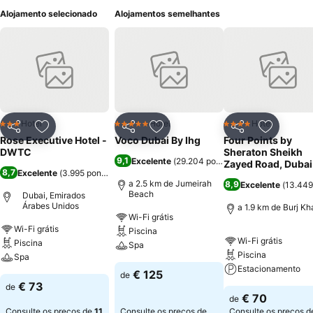
Alojamento selecionado
Alojamentos semelhantes
Hotel
Hotel
Hotel
3 Estrelas
5 Estrelas
4 Estrelas
Partilhar
Adicionar aos favoritos
Partilhar
Adicionar aos favoritos
Partilhar
Adicionar
Rose Executive Hotel -
Voco Dubai By Ihg
Four Points by
DWTC
Sheraton Sheikh
9,1
Excelente
(
29.204 pontuações
)
Zayed Road, Dubai
8,7
Excelente
(
3.995 pontuações
)
a 2.5 km de Jumeirah
8,9
Excelente
(
13.449
Beach
Dubai, Emirados
Árabes Unidos
a 1.9 km de Burj Kha
Wi-Fi grátis
Wi-Fi grátis
Piscina
Wi-Fi grátis
Piscina
Spa
Piscina
Spa
Estacionamento
€ 125
de
€ 73
de
€ 70
de
Consulte os preços de
11
Consulte os preços de
Consulte os preços d