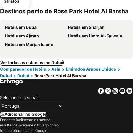
baratos
Destinos perto de Rose Park Hotel Al Barsha
Hotéis em Dubai
Hotéis em Sharjah
Hotéis em Ajman
Hotéis em Umm Al-Quwain
Hotéis em Marjan Island
Ver todas as estadias em Dubai
Comparador de Hotéis
Ásia
Emirados Árabes Unidos
Dubai
Dubai
Rose Park Hotel Al Barsha
Facebook
Twitter
Insta
Yo
Selecione o seu país
Adicionar no Google
Encontre facilmente os nossos
resultados: adicione o trivago como
fonte preferencial no Google.