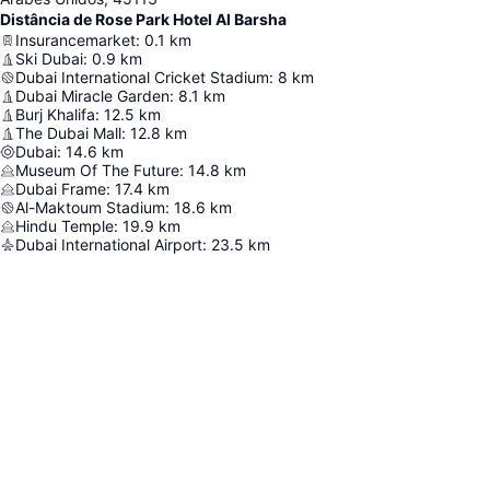
Distância de Rose Park Hotel Al Barsha
Insurancemarket
:
0.1
km
Ski Dubai
:
0.9
km
Dubai International Cricket Stadium
:
8
km
Dubai Miracle Garden
:
8.1
km
Burj Khalifa
:
12.5
km
The Dubai Mall
:
12.8
km
Dubai
:
14.6
km
Museum Of The Future
:
14.8
km
Dubai Frame
:
17.4
km
Al-Maktoum Stadium
:
18.6
km
Hindu Temple
:
19.9
km
Dubai International Airport
:
23.5
km