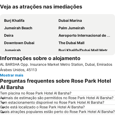
Veja as atrações nas imediações
Ampliar mapa
Burj Khalifa
Dubai Marina
Jumeirah Beach
Palm Jumeirah
Deira
Aeroporto Internacional de Dubai
Downtown Dubai
The Dubai Mall
Jumeirah
Burj Khalifa/Dubai Mall Metro Station
Informações sobre o alojamento
Al Barsha Dubai
Dubai World Trade Centre
AL BARSHA Opp. Insurance Market Metro Station, Dubai, Emirados
Business Bay
Dubai Festival City
Árabes Unidos, 45113
Deira City Centre Metro Station
Sheikh Zayed Road
Mostrar mais
Perguntas frequentes sobre Rose Park Hotel
Jumeirah Beach Residence
Deira City Center Mall
Al Barsha
Bur Dubai
Burj KhalifaDubai Mall Metro Station
Tem piscina no Rose Park Hotel Al Barsha?
Dubai Metro
Al Rigga
Animais de estimação são permitidos no Rose Park Hotel Al Barsha?
Tem estacionamento disponível no Rose Park Hotel Al Barsha?
GULFOOD EXHIBITION
Dubai Creek
Onde está localizado o Rose Park Hotel Al Barsha?
Airport Terminal 3 Metro Station
Al Qusais
Quais atrações populares estão perto do Rose Park Hotel Al Barsha?