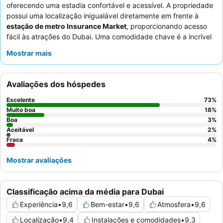
oferecendo uma estadia confortável e acessível. A propriedade
possui uma localização inigualável diretamente em frente à
estação de metro Insurance Market
, proporcionando acesso
fácil às atrações do Dubai. Uma comodidade chave é a incrível
piscina no último piso
, frequentemente elogiada pela sua
Mostrar mais
limpeza e horário de funcionamento alargado à noite. Os
hóspedes elogiam consistentemente a simpatia excecional dos
funcionários e o diversificado
buffet de pequeno-almoço
, que
Avaliações dos hóspedes
inclui uma popular estação de ovos ao vivo. Para uma estadia
mais tranquila, os hóspedes podem solicitar um quarto virado
Excelente
73
%
para o jardim.
Muito boa
18
%
Boa
3
%
Aceitável
2
%
Fraca
4
%
Mostrar avaliações
Classificação acima da média para Dubai
Experiência
•
9,6
Bem-estar
•
9,6
Atmosfera
•
9,6
Localização
•
9,4
Instalações e comodidades
•
9,3