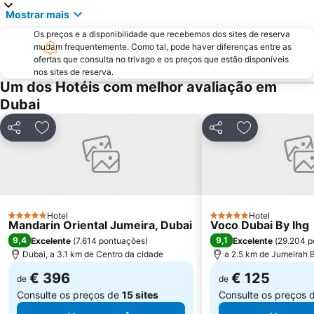
Sharjah City Center
Mall of the Emirates
Mostrar mais
Dubai Marina Mall
Business Bay Metro Station
Os preços e a disponibilidade que recebemos dos sites de reserva
DMCC Metro Station
DUBAI INTERNATIONAL BOAT SHOW
mudam frequentemente. Como tal, pode haver diferenças entre as
ofertas que consulta no trivago e os preços que estão disponíveis
Jumeirah Emirates Towers
Dubai Media City
nos sites de reserva.
Um dos Hotéis com melhor avaliação em
Dubai Aquarium & Underwater Zoo
World Trade Centre Metro Station
Dubai
Dubai Museum
Al Maktoum International Airport
Souk Madinat Jumeirah
Wild Wadi Waterpark
Partilhar
Adicionar aos favoritos
Partilhar
Adicionar aos
Aquaventure Waterpark
The Dubai Fountain
Umm Suqeim
Dubai Investment Park
Dubai Silicon Oasis
Souq de Ouro
Airport Terminal 1 Metro Station
Emirates Golf Club
Hotel
Hotel
5 Estrelas
5 Estrelas
Mandarin Oriental Jumeira, Dubai
Voco Dubai By Ihg
Al Barsha South
Ibn Battuta Metro Station
9,4
9,1
Excelente
(
7.614 pontuações
)
Excelente
(
29.204 p
Dubai, a 3.1 km de Centro da cidade
a 2.5 km de Jumeirah 
€ 396
€ 125
de
de
Consulte os preços de
15 sites
Consulte os preços 