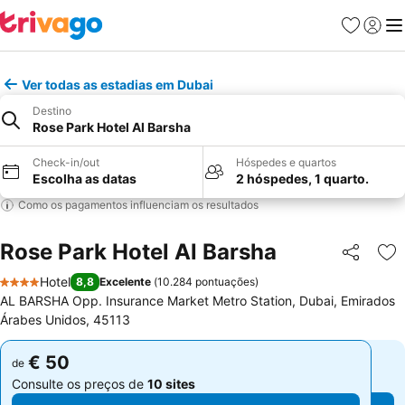
Favoritos
Iniciar
Me
Ver todas as estadias em Dubai
Destino
Rose Park Hotel Al Barsha
Check-in/out
Hóspedes e quartos
Escolha as datas
2 hóspedes, 1 quarto.
Como os pagamentos influenciam os resultados
Rose Park Hotel Al Barsha
Partilhar
Ad
Hotel
8,8
Excelente
(
10.284 pontuações
)
4 Estrelas
AL BARSHA Opp. Insurance Market Metro Station, Dubai, Emirados
Árabes Unidos, 45113
€ 50
€ 50
de
de
Consulte os preços de
10 sites
Consulte os preços de
10 sites