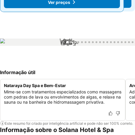
Ver preços
Ver preços
1 / 99
Informação útil
Nataraya Day Spa e Bem-Estar
Ar
Mime-se com tratamentos especializados como massagens
Ad
com pedras de lava ou envolvimentos de algas, e relaxe na
ca
sauna ou na banheira de hidromassagem privativa.
co
Este resumo foi criado por inteligência artificial e pode não ser 100% correto.
Informação sobre o Solana Hotel & Spa