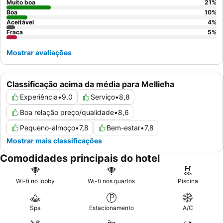
verdadeiramente indulgente, considere reservar um quarto num
Muito boa
21
%
andar superior para vistas aprimoradas.
Boa
10
%
Aceitável
4
%
Fraca
5
%
Mostrar avaliações
Classificação acima da média para Mellieħa
Experiência
•
9,0
Serviço
•
8,8
Boa relação preço/qualidade
•
8,6
Pequeno-almoço
•
7,8
Bem-estar
•
7,8
Mostrar mais classificações
Comodidades principais do hotel
Wi-fi no lobby
Wi-fi nos quartos
Piscina
Spa
Estacionamento
A/C