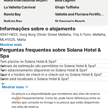
Malta International Airport
Blue Lagoon
La Valletta Carnival
Ghajn Tuffieha
Ramla Bay
Valletta and Floriana Fortifications
Balluta Bay
St George's Beach
Informações sobre o alojamento
Catedral de São João
Popeye Village
X947+W23, Gorg Borg Olivier Street Mellieha, Triq it-Tonn, Mellieħa,
Spinola Bay
Palazzo Parisio & Gardens
MLH1025, Malta
Paceville
Qawra
Mostrar mais
Perguntas frequentes sobre Solana Hotel &
Bugibba Perched Beach
San Pawl il-Bahar
Spa
Portomaso
Grand Harbour Marina
Tem piscina no Solana Hotel & Spa?
St Thomas Bay
San Anton Palace
Animais de estimação são permitidos no Solana Hotel & Spa?
Tem estacionamento disponível no Solana Hotel & Spa?
Bus Terminus
Catedral Anglicana de São Paulo
Qual é o horário de check-in e check-out no Solana Hotel & Spa?
Onde está localizado o Solana Hotel & Spa?
Mostrar mais
Os preços e a disponibilidade que recebemos dos sites de reserva
mudam frequentemente. Como tal, pode haver diferenças entre as
ofertas que consulta no trivago e os preços que estão disponíveis
nos sites de reserva.