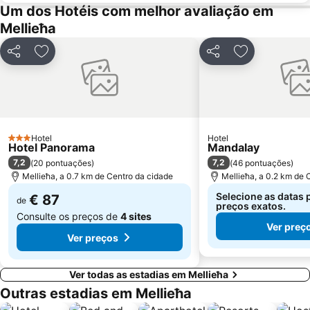
Um dos Hotéis com melhor avaliação em
Mellieħa
Partilhar
Adicionar aos favoritos
Partilhar
Adicionar aos
Hotel
Hotel
3 Estrelas
Hotel Panorama
Mandalay
7,2
7,2
(
20 pontuações
)
(
46 pontuações
)
Mellieħa, a 0.7 km de Centro da cidade
Mellieħa, a 0.2 km de 
Selecione as datas 
€ 87
de
preços exatos.
Consulte os preços de
4 sites
Ver preç
Ver preços
Ver todas as estadias em Mellieħa
Outras estadias em Mellieħa