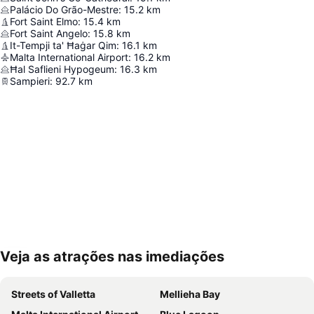
Palácio Do Grão-Mestre
:
15.2
km
Fort Saint Elmo
:
15.4
km
Fort Saint Angelo
:
15.8
km
It-Tempji ta' Ħaġar Qim
:
16.1
km
Malta International Airport
:
16.2
km
Ħal Saflieni Hypogeum
:
16.3
km
Sampieri
:
92.7
km
Veja as atrações nas imediações
Ampliar mapa
Streets of Valletta
Mellieha Bay