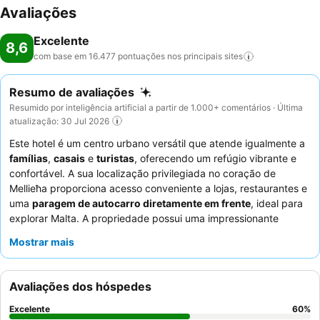
Avaliações
Excelente
8,6
com base em 16.477 pontuações nos principais
sites
Resumo de avaliações
Resumido por inteligência artificial a partir de 1.000+ comentários · Última
atualização: 30 Jul 2026
Este hotel é um centro urbano versátil que atende igualmente a
famílias
,
casais
e
turistas
, oferecendo um refúgio vibrante e
confortável. A sua localização privilegiada no coração de
Mellieħa proporciona acesso conveniente a lojas, restaurantes e
uma
paragem de autocarro diretamente em frente
, ideal para
explorar Malta. A propriedade possui uma impressionante
variedade de instalações, incluindo várias piscinas, com uma
Mostrar mais
popular
piscina infinita no último piso
que oferece vistas
deslumbrantes. Os hóspedes elogiam consistentemente a
simpatia e atenção excecionais da equipa do hotel, e o
buffet
Avaliações dos hóspedes
de pequeno-almoço
é particularmente notado pela sua seleção
vasta e de alta qualidade. Para uma experiência
Excelente
60
%