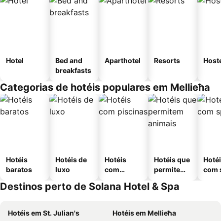
Hotel
Bed and
Aparthotel
Resorts
Host
breakfasts
Categorias de hotéis populares em Mellieħa
Hotéis
Hotéis de
Hotéis
Hotéis que
Hoté
baratos
luxo
com
permitem
com 
piscinas
animais
Destinos perto de Solana Hotel & Spa
Hotéis em St. Julian's
Hotéis em Mellieħa