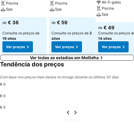
Wi-Fi grátis
Piscina
Piscina
Piscina
Spa
Spa
Spa
Ver preços
Ver preços
€ 36
€ 59
de
de
Ver preços
€ 49
de
Consulte os preços de
Consulte os preços de
2
Consulte os preços d
19 sites
sites
14 sites
Ver preços
Ver preços
Ver preços
Ver todas as estadias em Mellieħa
Tendência dos preços
Com base nos preços mais baixos no trivago durante os últimos 30 dias
€ 0
€ 0
€ 0