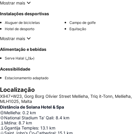
Mostrar mais
Instalações desportivas
Aluguer de bicicletas
Campo de golfe
Hotel de desporto
Equitação
Mostrar mais
Alimentação e bebidas
Serve Halal (حلال)
Acessibilidade
Estacionamento adaptado
Localização
X947+W23, Gorg Borg Olivier Street Mellieha, Triq it-Tonn, Mellieħa,
MLH1025, Malta
Distância de Solana Hotel & Spa
Mellieħa
:
0.2
km
National Stadium Ta' Qali
:
8.4
km
Mdina
:
8.7
km
Ġgantija Temples
:
13.1
km
Saint John's Co-Cathedral
:
15.1
km