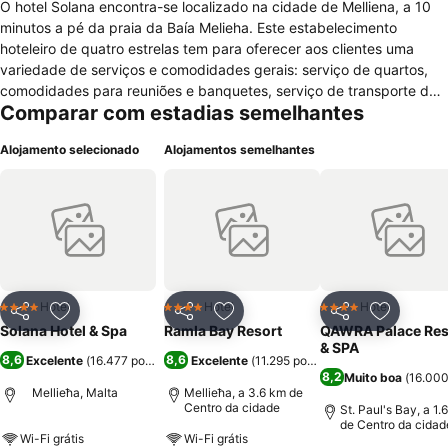
O hotel Solana encontra-se localizado na cidade de Melliena, a 10
minutos a pé da praia da Baía Melieha. Este estabelecimento
hoteleiro de quatro estrelas tem para oferecer aos clientes uma
variedade de serviços e comodidades gerais: serviço de quartos,
comodidades para reuniões e banquetes, serviço de transporte do
Comparar com estadias semelhantes
aeroporto, baby-sitting e serviço para crianças, lavandaria, limpeza
a seco, quarto com comodidades VIP, pequeno-almoço no quarto,
Alojamento selecionado
Alojamentos semelhantes
serviço de engomadoria, serviços de câmbios, loja, bicicleta,
refeições pré-embaladas, aluguer de carro, balcão de turismo, fax,
fotocopiadora, multibanco, Internet, restaurante, bar, recepção 24
horas, jornais, jardim, terraço, elevador, cofre, aquecimento, sala
para bagagem, ar condicionado, centro de fitness, Spa e centro de
bem-estar, massagens, parque infantil, mergulho, equitação,
snorkelling, piscina interior e exterior. O Solana dispõe de 75
quartos todos eles equipados com cofre, ar condicionado,
Hotel
Hotel
Hotel
4 Estrelas
4 Estrelas
4 Estrelas
Partilhar
Adicionar aos favoritos
Partilhar
Adicionar aos favoritos
Partilhar
Adicionar
secretária, aquecimento, casa de banho com duche, banheira,
Solana Hotel & Spa
Ramla Bay Resort
QAWRA Palace Res
produtos de higiene pessoal, telefone, rádio, televisão por satélite,
& SPA
8,6
8,6
Excelente
(
16.477 pontuações
Excelente
)
(
11.295 pontuações
)
comodidades para fazer café e chá, mini-bar e serviço de
8,2
Muito boa
(
16.000
despertar.
Mellieħa, Malta
Mellieħa, a 3.6 km de
Centro da cidade
St. Paul's Bay, a 1.
de Centro da cidad
Wi-Fi grátis
Wi-Fi grátis