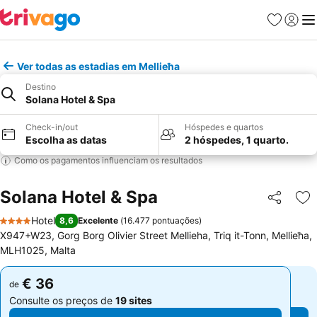
Favoritos
Iniciar
Me
Ver todas as estadias em Mellieħa
Destino
Solana Hotel & Spa
Check-in/out
Hóspedes e quartos
Escolha as datas
2 hóspedes, 1 quarto.
Como os pagamentos influenciam os resultados
Solana Hotel & Spa
Partilhar
Ad
Hotel
8,6
Excelente
(
16.477 pontuações
)
4 Estrelas
X947+W23, Gorg Borg Olivier Street Mellieha, Triq it-Tonn, Mellieħa,
MLH1025, Malta
€ 36
€ 36
de
de
Consulte os preços de
19 sites
Consulte os preços de
19 sites