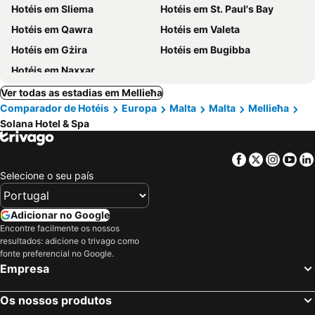
Hotéis em Sliema
Hotéis em St. Paul's Bay
Hotéis em Qawra
Hotéis em Valeta
Hotéis em Gżira
Hotéis em Bugibba
Hotéis em Naxxar
Ver todas as estadias em Mellieħa
Comparador de Hotéis
Europa
Malta
Malta
Mellieħa
Solana Hotel & Spa
Facebook
Twitter
Insta
Yo
Selecione o seu país
Adicionar no Google
Encontre facilmente os nossos
resultados: adicione o trivago como
fonte preferencial no Google.
Empresa
Os nossos produtos