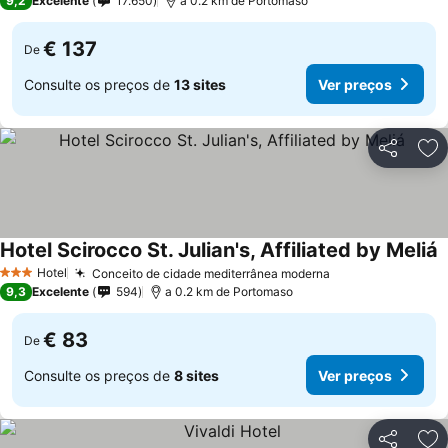
9,2
Excelente
17.650
a 0.2 km de Portomaso
€ 137
De
Consulte os preços de
13 sites
Ver preços
Partilhar
Ad
Hotel Scirocco St. Julian's, Affiliated by Meliá
V
Hotel
Conceito de cidade mediterrânea moderna
Ver preços
3 Estrelas
9,3
Excelente
594
a 0.2 km de Portomaso
€ 83
De
Consulte os preços de
8 sites
Ver preços