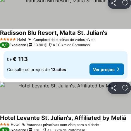
Partilhar
Ad
Radisson Blu Resort, Malta St. Julian's
Ver preços
Hotel
Complexo de piscinas de vários níveis
Ver preços
5 Estrelas
8,9
Excelente
13.901
a 1.0 km de Portomaso
€ 113
De
Consulte os preços de
13 sites
Ver preços
Partilhar
Ad
Hotel Levante St. Julian's, Affiliated by Meliá
Ve
Hotel
Varandas privativas com vista para a cidade
Ver preços
3 Estrelas
9,2
Excelente
181
a 0.3 km de Portomaso