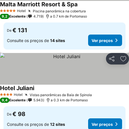
Malta Marriott Resort & Spa
Ver preços
Hotel
Piscina panorâmica na cobertura
Ver preços
5 Estrelas
9,2
Excelente
4.719
a 0.7 km de Portomaso
€ 131
De
Consulte os preços de
14 sites
Ver preços
Partilhar
Ad
Hotel Juliani
Ver preços
Hotel
Vistas panorâmicas da Baía de Spinola
Ver preços
4 Estrelas
9,4
Excelente
5.943
a 0.3 km de Portomaso
€ 98
De
Consulte os preços de
12 sites
Ver preços