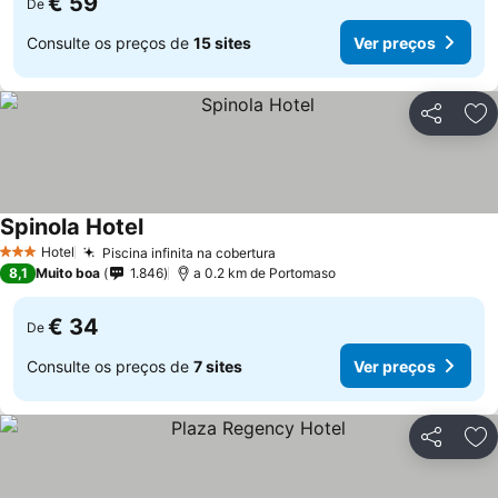
€ 59
De
Consulte os preços de
15 sites
Ver preços
Partilhar
Ad
Spinola Hotel
Ver preços
Hotel
Piscina infinita na cobertura
Ver preços
3 Estrelas
8,1
Muito boa
1.846
a 0.2 km de Portomaso
€ 34
De
Consulte os preços de
7 sites
Ver preços
Partilhar
Ad