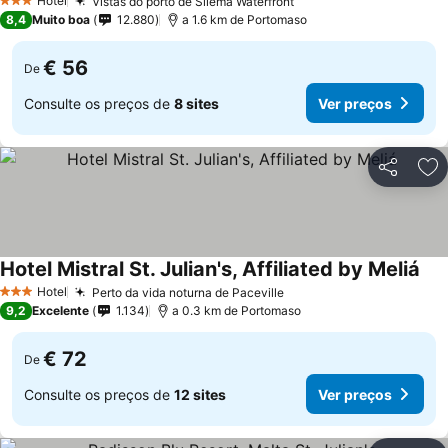
Hotel
Vistas do porto de Sliema Waterfront
Ver preços
3 Estrelas
8,4
Muito boa
12.880
a 1.6 km de Portomaso
€ 56
De
Consulte os preços de
8 sites
Ver preços
Partilhar
Ad
Hotel Mistral St. Julian's, Affiliated by Meliá
Ver
Hotel
Perto da vida noturna de Paceville
Ver preços
3 Estrelas
9,2
Excelente
1.134
a 0.3 km de Portomaso
€ 72
De
Consulte os preços de
12 sites
Ver preços