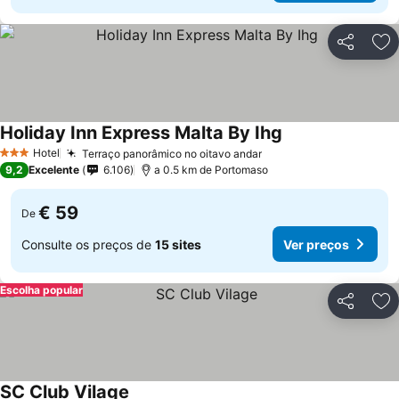
Partilhar
Ad
Holiday Inn Express Malta By Ihg
Ver preços
Hotel
Terraço panorâmico no oitavo andar
Ver preços
3 Estrelas
9,2
Excelente
6.106
a 0.5 km de Portomaso
€ 59
De
Consulte os preços de
15 sites
Ver preços
Escolha popular
Partilhar
Ad
SC Club Vilage