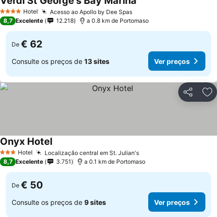
Verdi St George's Bay Marina
Ver preços
Hotel
Acesso ao Apollo by Dee Spas
Ver preços
4 Estrelas
8,7
Excelente
12.218
a 0.8 km de Portomaso
€ 62
De
Consulte os preços de
13 sites
Ver preços
Partilhar
Ad
Onyx Hotel
Ver preços
Hotel
Localização central em St. Julian's
Ver preços
3 Estrelas
8,7
Excelente
3.751
a 0.1 km de Portomaso
€ 50
De
Consulte os preços de
9 sites
Ver preços