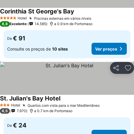
Corinthia St George's Bay
Ver preços
Hotel
Piscinas externas em vários níveis
Ver preços
5 Estrelas
8,8
Excelente
14.585
a 0.9 km de Portomaso
€ 91
De
Consulte os preços de
10 sites
Ver preços
Partilhar
Ad
St. Julian's Bay Hotel
Ver preços
Hotel
Quartos com vista para o mar Mediterrâneo
Ver preços
3 Estrelas
6,5
7.970
a 0.7 km de Portomaso
€ 24
De