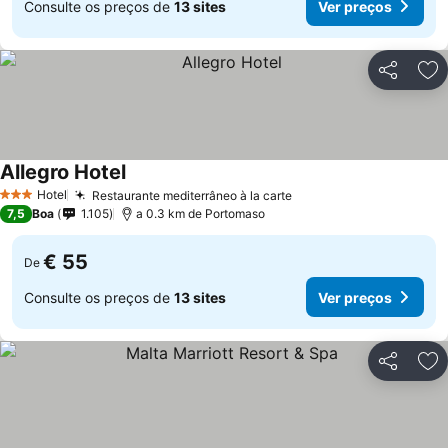
Consulte os preços de
13 sites
Ver preços
Partilhar
Ad
Allegro Hotel
Ver preços
Hotel
Restaurante mediterrâneo à la carte
Ver preços
3 Estrelas
7,5
Boa
1.105
a 0.3 km de Portomaso
€ 55
De
Consulte os preços de
13 sites
Ver preços
Partilhar
Ad