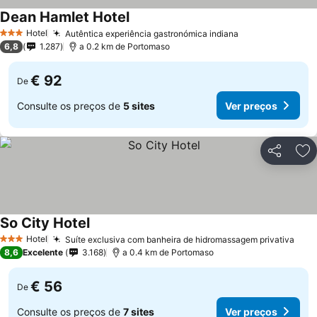
Dean Hamlet Hotel
Ver preços
Hotel
Autêntica experiência gastronómica indiana
Ver preços
3 Estrelas
6,8
1.287
a 0.2 km de Portomaso
€ 92
De
Consulte os preços de
5 sites
Ver preços
Partilhar
Ad
So City Hotel
Ver preços
Hotel
Suíte exclusiva com banheira de hidromassagem privativa
Ver 
3 Estrelas
8,6
Excelente
3.168
a 0.4 km de Portomaso
€ 56
De
Consulte os preços de
7 sites
Ver preços