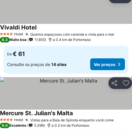
Partilhar
Ad
Vivaldi Hotel
Ver preços
Hotel
Quartos espaçosos com varanda e vista para o mar
Ver pre
4 Estrelas
8,3
Muito boa
11.855
a 0.4 km de Portomaso
€ 61
De
Consulte os preços de
14 sites
Ver preços
Partilhar
Ad
Mercure St. Julian's Malta
Ver preços
Hotel
Vistas para a Baía de Spinola enquanto você come
Ver pre
4 Estrelas
9,0
Excelente
5.396
a 0.2 km de Portomaso