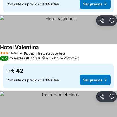
Consulte os preços de
14 sites
Ver preços
Partilhar
Ad
Hotel Valentina
Ver preços
Hotel
Piscina infinita na cobertura
Ver preços
3 Estrelas
9,2
Excelente
7.403
a 0.2 km de Portomaso
€ 42
De
Consulte os preços de
14 sites
Ver preços
Partilhar
Ad