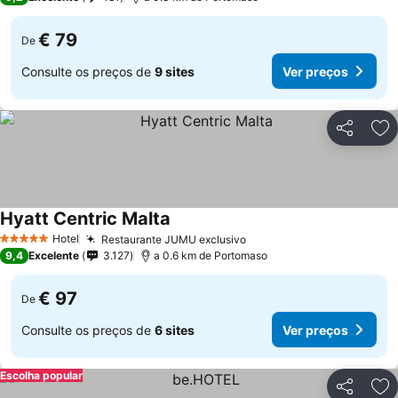
€ 79
De
Consulte os preços de
9 sites
Ver preços
Partilhar
Ad
Hyatt Centric Malta
Ver preços
Hotel
Restaurante JUMU exclusivo
Ver preços
5 Estrelas
9,4
Excelente
3.127
a 0.6 km de Portomaso
€ 97
De
Consulte os preços de
6 sites
Ver preços
Escolha popular
Partilhar
Ad