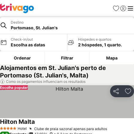
Favoritos
Iniciar
Me
Destino
Portomaso, St. Julian's
Check-in/out
Hóspedes e quartos
Escolha as datas
2 hóspedes, 1 quarto.
Ordenar
Filtrar
Mapa
Alojamentos em St. Julian's perto de
Portomaso (St. Julian's, Malta)
Como os pagamentos influenciam os resultados
Escolha popular
Partilhar
Ad
Hilton Malta
Ver preços
Hotel
Clube de praia sazonal apenas para adultos
Ver preços
5 Estrelas