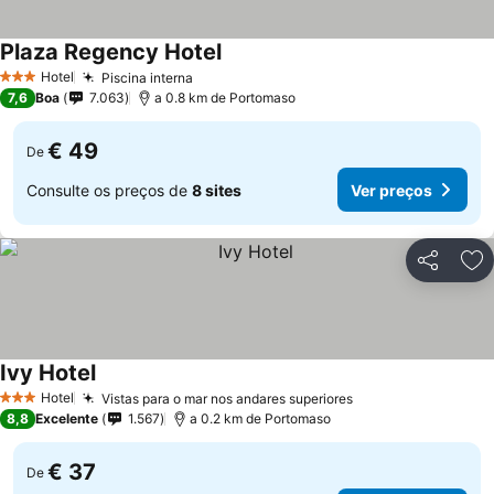
Plaza Regency Hotel
Ver preços
Hotel
Piscina interna
Ver preços
3 Estrelas
7,6
Boa
7.063
a 0.8 km de Portomaso
€ 49
De
Consulte os preços de
8 sites
Ver preços
Partilhar
Ad
Ivy Hotel
Ver preços
Hotel
Vistas para o mar nos andares superiores
Ver preços
3 Estrelas
8,8
Excelente
1.567
a 0.2 km de Portomaso
€ 37
De