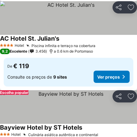
Partilhar
Ad
AC Hotel St. Julian's
Ver preços
Hotel
Piscina infinita e terraço na cobertura
Ver preços
4 Estrelas
9,2
Excelente
3.456
a 0.6 km de Portomaso
€ 119
De
Consulte os preços de
9 sites
Ver preços
Escolha popular
Partilhar
Ad
Bayview Hotel by ST Hotels
Ver preços
Hotel
Culinária asiática autêntica e continental
Ver preços
3 Estrelas