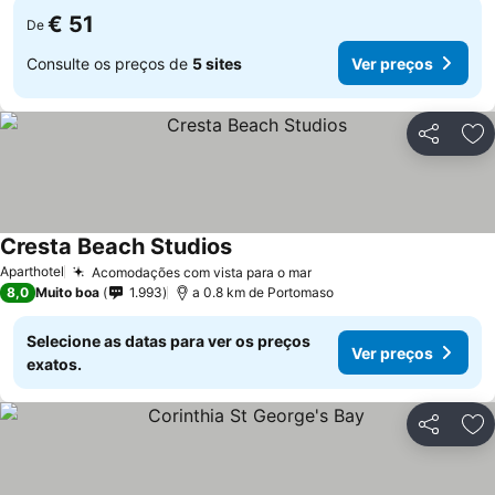
€ 51
De
Consulte os preços de
5 sites
Ver preços
Partilhar
Ad
Cresta Beach Studios
Ver preços
Aparthotel
Acomodações com vista para o mar
Ver preços
8,0
Muito boa
1.993
a 0.8 km de Portomaso
Selecione as datas para ver os preços
Ver preços
exatos.
Partilhar
Ad