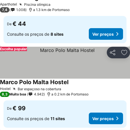
Ver preços
Aparthotel
Piscina olímpica
Ver preços
7,4
1.008
a 1.3 km de Portomaso
€ 44
De
Consulte os preços de
8 sites
Ver preços
Escolha popular
Partilhar
Ad
Marco Polo Malta Hostel
Ver preços
Hostel
Bar espaçoso na cobertura
Ver preços
8,3
Muito boa
4.942
a 0.2 km de Portomaso
€ 99
De
Consulte os preços de
11 sites
Ver preços