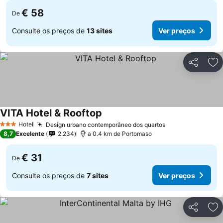
€ 58
De
Consulte os preços de
13 sites
Ver preços
Partilhar
Ad
VITA Hotel & Rooftop
Ver preços
Hotel
Design urbano contemporâneo dos quartos
Ver preços
3 Estrelas
8,7
Excelente
2.234
a 0.4 km de Portomaso
€ 31
De
Consulte os preços de
7 sites
Ver preços
Partilhar
Ad