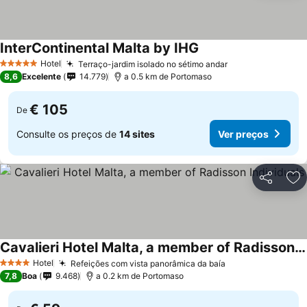
InterContinental Malta by IHG
Ver preços
Hotel
Terraço-jardim isolado no sétimo andar
Ver preços
5 Estrelas
8,6
Excelente
14.779
a 0.5 km de Portomaso
€ 105
De
Consulte os preços de
14 sites
Ver preços
Partilhar
Ad
Cavalieri Hotel Malta, a member of Radisson Individuals
Ver preços
Hotel
Refeições com vista panorâmica da baía
Ver preços
4 Estrelas
7,8
Boa
9.468
a 0.2 km de Portomaso