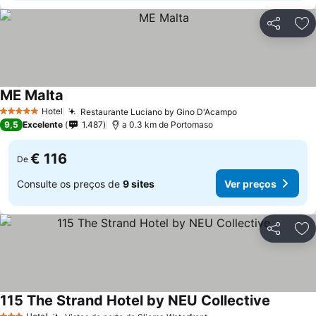
Partilhar
Ad
ME Malta
Ver preços
Hotel
Restaurante Luciano by Gino D'Acampo
Ver preços
5 Estrelas
9,5
Excelente
1.487
a 0.3 km de Portomaso
€ 116
De
Consulte os preços de
9 sites
Ver preços
Partilhar
Ad
115 The Strand Hotel by NEU Collective
Ver preç