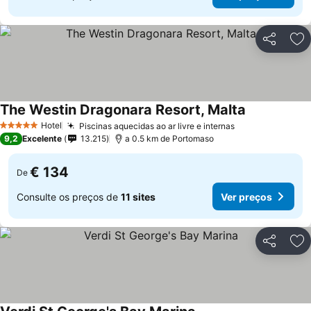
Partilhar
Ad
The Westin Dragonara Resort, Malta
Ver preços
Hotel
Piscinas aquecidas ao ar livre e internas
Ver preços
5 Estrelas
9,2
Excelente
13.215
a 0.5 km de Portomaso
€ 134
De
Consulte os preços de
11 sites
Ver preços
Partilhar
Ad