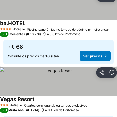
be.HOTEL
Ver preços
Hotel
Piscina panorâmica no terraço do décimo primeiro andar
Ver
4 Estrelas
8,8
Excelente
18.276
a 0.6 km de Portomaso
€ 68
De
Consulte os preços de
16 sites
Ver preços
Partilhar
Ad
Vegas Resort
Ver preços
Hotel
Quartos com varanda ou terraço exclusivos
Ver preços
3 Estrelas
8,3
Muito boa
1.214
a 0.4 km de Portomaso