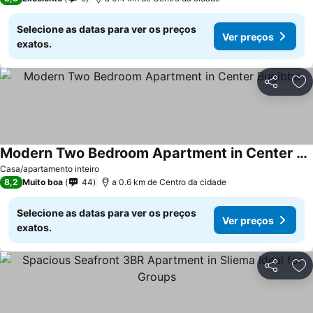
Selecione as datas para ver os preços
Ver preços
exatos.
Partilhar
Ad
Modern Two Bedroom Apartment in Center Bugibba
Casa/apartamento inteiro
8,2
Muito boa
44
a 0.6 km de Centro da cidade
Selecione as datas para ver os preços
Ver preços
exatos.
Partilhar
Ad