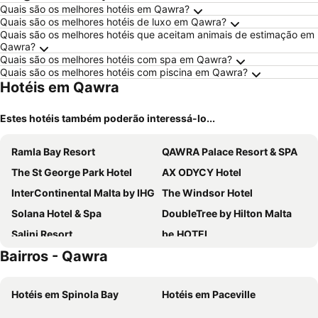
Quais são os melhores hotéis em Qawra?
Quais são os melhores hotéis de luxo em Qawra?
Quais são os melhores hotéis que aceitam animais de estimação em
Qawra?
Quais são os melhores hotéis com spa em Qawra?
Quais são os melhores hotéis com piscina em Qawra?
Hotéis em Qawra
Estes hotéis também poderão interessá-lo...
Ramla Bay Resort
QAWRA Palace Resort & SPA
The St George Park Hotel
AX ODYCY Hotel
InterContinental Malta by IHG
The Windsor Hotel
Solana Hotel & Spa
DoubleTree by Hilton Malta
Salini Resort
be.HOTEL
Bairros - Qawra
Maritim Antonine Hotel & Spa
Bella Vista Hotel
Xemxija Bay Hotel
Mercure St. Julian's Malta
Hotéis em Spinola Bay
Hotéis em Paceville
db San Antonio Hotel + Spa All Inclusive
Mayflower Hotel Malta
Hilton Malta
Verdi St George's Bay Marina