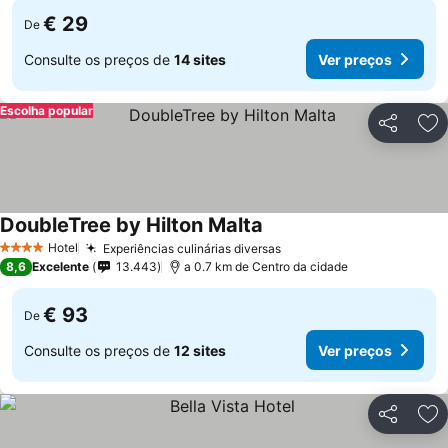
€ 29
De
Consulte os preços de
14 sites
Ver preços
Escolha popular
Partilhar
Ad
DoubleTree by Hilton Malta
Hotel
Experiências culinárias diversas
4 Estrelas
8,6
Excelente
13.443
a 0.7 km de Centro da cidade
€ 93
De
Consulte os preços de
12 sites
Ver preços
Partilhar
Ad