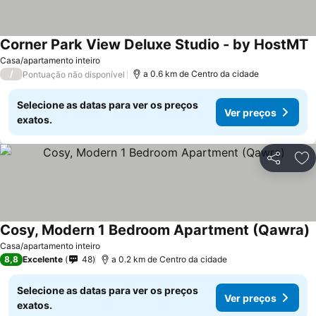
Corner Park View Deluxe Studio - by HostMT
Casa/apartamento inteiro
/
a 0.6 km de Centro da cidade
Pontuação não disponível
Selecione as datas para ver os preços
Ver preços
exatos.
Partilhar
Ad
Cosy, Modern 1 Bedroom Apartment (Qawra)
Casa/apartamento inteiro
8,8
Excelente
48
a 0.2 km de Centro da cidade
Selecione as datas para ver os preços
Ver preços
exatos.