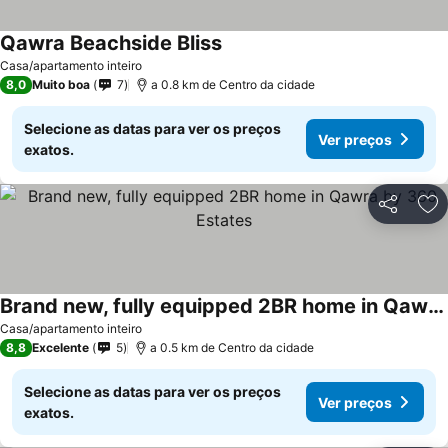
Qawra Beachside Bliss
Casa/apartamento inteiro
8,0
Muito boa
7
a 0.8 km de Centro da cidade
Selecione as datas para ver os preços
Ver preços
exatos.
Partilhar
Ad
Brand new, fully equipped 2BR home in Qawra by 360 Estates
Casa/apartamento inteiro
8,8
Excelente
5
a 0.5 km de Centro da cidade
Selecione as datas para ver os preços
Ver preços
exatos.