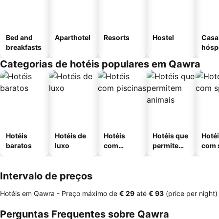
Bed and
Aparthotel
Resorts
Hostel
Casa
breakfasts
hósp
Categorias de hotéis populares em Qawra
Hotéis
Hotéis de
Hotéis
Hotéis que
Hoté
baratos
luxo
com
permitem
com 
piscinas
animais
Intervalo de preços
Hotéis em Qawra -
Preço máximo
de
‎€ 29
até
‎€ 93
(price per night)
Perguntas Frequentes sobre Qawra