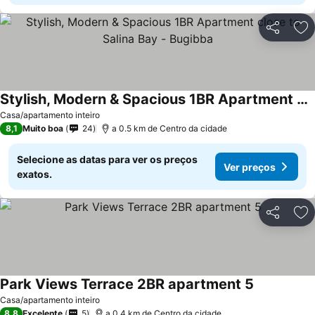
Partilhar
Ad
Stylish, Modern & Spacious 1BR Apartment close to Salina Bay - Bugibba
Casa/apartamento inteiro
8,1
Muito boa
24
a 0.5 km de Centro da cidade
Selecione as datas para ver os preços
Ver preços
exatos.
Partilhar
Ad
Park Views Terrace 2BR apartment 5
Casa/apartamento inteiro
8,8
Excelente
5
a 0.4 km de Centro da cidade