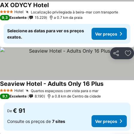
AX ODYCY Hotel
Hotel
Localização privilegiada à beira-mar com transporte
4 Estrelas
9,3
Excelente
15.229
a 0.7 km da praia
Selecione as datas para ver os preços
Ver preços
exatos.
Partilhar
Ad
Seaview Hotel - Adults Only 16 Plus
Hotel
Quartos espaçosos com vista para o mar
4 Estrelas
9,1
Excelente
8.190
a 0.8 km de Centro da cidade
€ 91
De
Consulte os preços de
7 sites
Ver preços