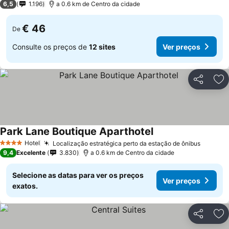
6,5
1.196
a 0.6 km de Centro da cidade
€ 46
De
Consulte os preços de
12 sites
Ver preços
Partilhar
Ad
Park Lane Boutique Aparthotel
Hotel
Localização estratégica perto da estação de ônibus
4 Estrelas
9,4
Excelente
3.830
a 0.6 km de Centro da cidade
Selecione as datas para ver os preços
Ver preços
exatos.
Partilhar
Ad