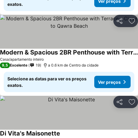
Ver preços
exatos.
Partilhar
Ad
Modern & Spacious 2BR Penthouse with Terrace - Close to Qawra Beach
Casa/apartamento inteiro
9,5
Excelente
19
a 0.6 km de Centro da cidade
Selecione as datas para ver os preços
Ver preços
exatos.
Partilhar
Ad
Di Vita's Maisonette