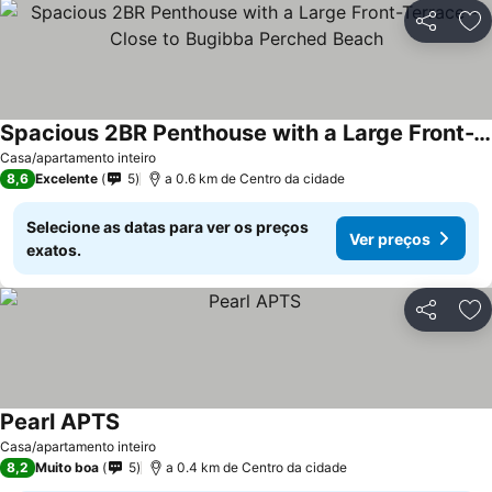
Partilhar
Ad
Spacious 2BR Penthouse with a Large Front-Terrace - Close to Bugibba Perched Beach
Casa/apartamento inteiro
8,6
Excelente
5
a 0.6 km de Centro da cidade
Selecione as datas para ver os preços
Ver preços
exatos.
Partilhar
Ad
Pearl APTS
Casa/apartamento inteiro
8,2
Muito boa
5
a 0.4 km de Centro da cidade