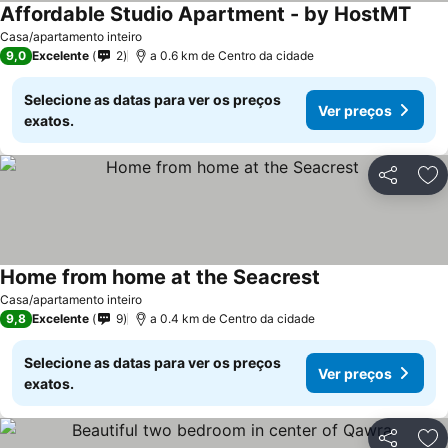
Affordable Studio Apartment - by HostMT
Casa/apartamento inteiro
9,0
Excelente
2
a 0.6 km de Centro da cidade
Selecione as datas para ver os preços
Ver preços
exatos.
Partilhar
Ad
Home from home at the Seacrest
Casa/apartamento inteiro
9,8
Excelente
9
a 0.4 km de Centro da cidade
Selecione as datas para ver os preços
Ver preços
exatos.
Partilhar