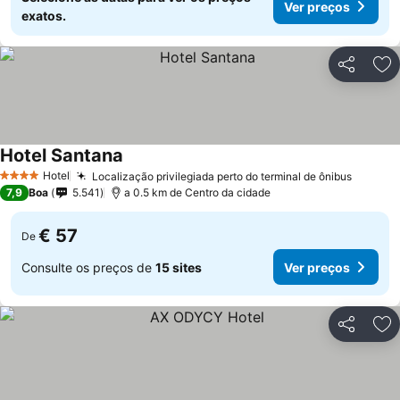
Ver preços
exatos.
Partilhar
Ad
Hotel Santana
Hotel
Localização privilegiada perto do terminal de ônibus
4 Estrelas
7,9
Boa
5.541
a 0.5 km de Centro da cidade
€ 57
De
Consulte os preços de
15 sites
Ver preços
Partilhar
Ad