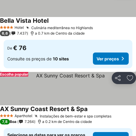
Bella Vista Hotel
Hotel
Culinária mediterrânea no Highlands
4 Estrelas
6,6
7.437
a 0.7 km de Centro da cidade
€ 76
De
Consulte os preços de
10 sites
Ver preços
Escolha popular
Partilhar
Ad
AX Sunny Coast Resort & Spa
Aparthotel
Instalações de bem-estar e spa completas
4 Estrelas
7,8
Boa
7.264
a 0.2 km de Centro da cidade
Selecione as datas para ver os preços