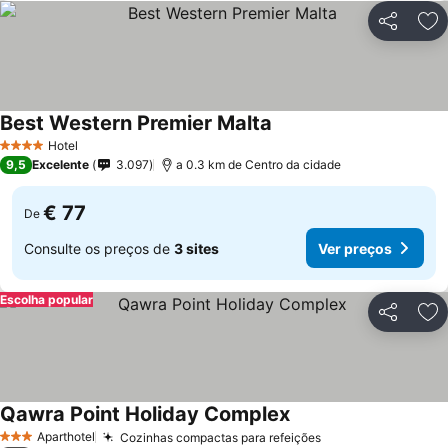
Partilhar
Ad
Best Western Premier Malta
Hotel
4 Estrelas
9,5
Excelente
3.097
a 0.3 km de Centro da cidade
€ 77
De
Consulte os preços de
3 sites
Ver preços
Escolha popular
Partilhar
Ad
Qawra Point Holiday Complex
Aparthotel
Cozinhas compactas para refeições
3 Estrelas