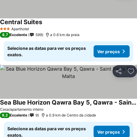
Central Suites
Aparthotel
3 Estrelas
8,7
Excelente
599
a 0.6 km da praia
Selecione as datas para ver os preços
Ver preços
exatos.
Partilhar
Ad
Sea Blue Horizon Qawra Bay 5, Qawra - Saint Pauls Bay, Malta
Casa/apartamento inteiro
9,2
Excelente
9
a 0.9 km de Centro da cidade
Selecione as datas para ver os preços
Ver preços
exatos.