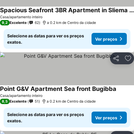
Spacious Seafront 3BR Apartment in Sliema Ideal for Groups
Casa/apartamento inteiro
9,2
Excelente
62
a 0.2 km de Centro da cidade
Selecione as datas para ver os preços
Ver preços
exatos.
Partilhar
Ad
Point G&V Apartment Sea front Bugibba
Casa/apartamento inteiro
8,5
Excelente
51
a 0.2 km de Centro da cidade
Selecione as datas para ver os preços
Ver preços
exatos.