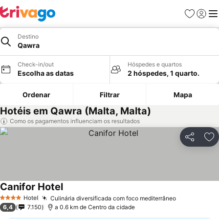
Favoritos
Iniciar
Me
Destino
Qawra
Check-in/out
Hóspedes e quartos
Escolha as datas
2 hóspedes, 1 quarto.
Ordenar
Filtrar
Mapa
Hotéis em Qawra (Malta, Malta)
Como os pagamentos influenciam os resultados
Partilhar
Ad
Canifor Hotel
Hotel
Culinária diversificada com foco mediterrâneo
4 Estrelas
6,4
7.150
a 0.6 km de Centro da cidade