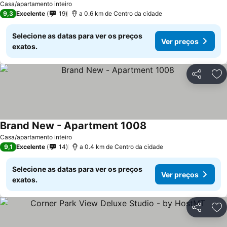
Casa/apartamento inteiro
9,3
Excelente
19
a 0.6 km de Centro da cidade
Selecione as datas para ver os preços
Ver preços
exatos.
Partilhar
Ad
Brand New - Apartment 1008
Casa/apartamento inteiro
9,1
Excelente
14
a 0.4 km de Centro da cidade
Selecione as datas para ver os preços
Ver preços
exatos.
Partilhar
Ad