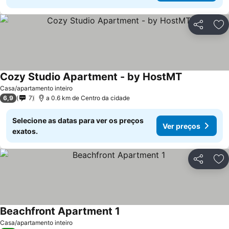
Partilhar
Ad
Cozy Studio Apartment - by HostMT
Casa/apartamento inteiro
6,9
7
a 0.6 km de Centro da cidade
Selecione as datas para ver os preços
Ver preços
exatos.
Partilhar
Ad
Beachfront Apartment 1
Casa/apartamento inteiro