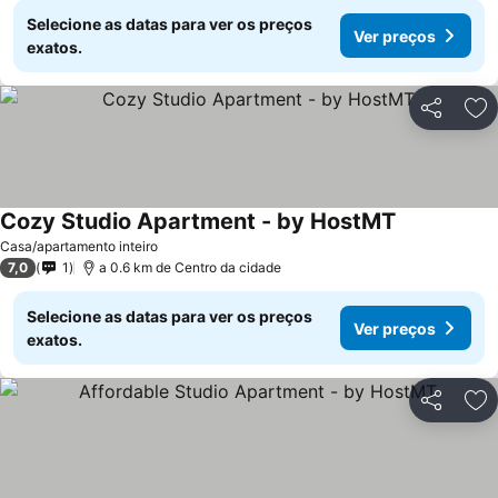
Selecione as datas para ver os preços
Ver preços
exatos.
Partilhar
Ad
Cozy Studio Apartment - by HostMT
Casa/apartamento inteiro
7,0
1
a 0.6 km de Centro da cidade
Selecione as datas para ver os preços
Ver preços
exatos.
Partilhar
Ad