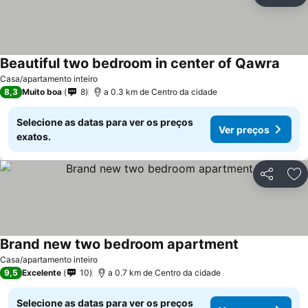
Ad
Beautiful two bedroom in center of Qawra
Casa/apartamento inteiro
8,3
Muito boa
8
a 0.3 km de Centro da cidade
Selecione as datas para ver os preços
Ver preços
exatos.
Partilhar
Ad
Brand new two bedroom apartment
Casa/apartamento inteiro
9,5
Excelente
10
a 0.7 km de Centro da cidade
Selecione as datas para ver os preços