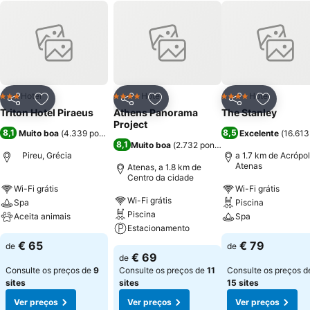
Hotel
Hotel
Hotel
3 Estrelas
4 Estrelas
4 Estrelas
Partilhar
Adicionar aos favoritos
Partilhar
Adicionar aos favoritos
Partilhar
Adicionar
Triton Hotel Piraeus
Athens Panorama
The Stanley
Project
8,1
8,5
Muito boa
(
4.339 pontuações
)
Excelente
(
16.613
8,1
Muito boa
(
2.732 pontuações
)
Pireu, Grécia
a 1.7 km de Acrópo
Atenas
Atenas, a 1.8 km de
Centro da cidade
Wi-Fi grátis
Wi-Fi grátis
Wi-Fi grátis
Spa
Piscina
Piscina
Aceita animais
Spa
Estacionamento
€ 65
€ 79
de
de
€ 69
de
Consulte os preços de
9
Consulte os preços de
11
Consulte os preços d
sites
sites
15 sites
Ver preços
Ver preços
Ver preços