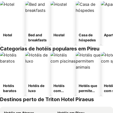
Hotel
Bed and
Hostel
Casa de
Apar
breakfasts
hóspedes
Categorias de hotéis populares em Pireu
Hotéis
Hotéis de
Hotéis
Hotéis que
Hoté
baratos
luxo
com
permitem
com 
piscinas
animais
Destinos perto de Triton Hotel Piraeus
Hotéis em Atenas
Hotéis em Pireu