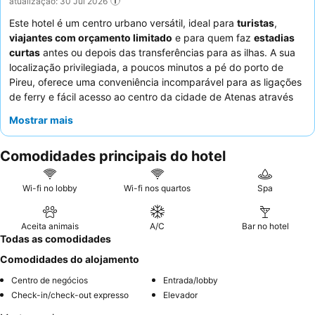
atualização: 30 Jul 2026
Este hotel é um centro urbano versátil, ideal para
turistas
,
viajantes com orçamento limitado
e para quem faz
estadias
curtas
antes ou depois das transferências para as ilhas. A sua
localização privilegiada, a poucos minutos a pé do porto de
Pireu, oferece uma conveniência incomparável para as ligações
de ferry e fácil acesso ao centro da cidade de Atenas através
das estações de metro e autocarro próximas. O hotel distingue-
Mostrar mais
se pela sua política de
animais de estimação aceites
,
fornecendo frequentemente guloseimas e taças para os
Comodidades principais do hotel
companheiros peludos. Os hóspedes elogiam consistentemente
a
excecional prestabilidade da equipa da receção
e o
buffet
de pequeno-almoço
consistentemente bom e variado, com
Wi-fi no lobby
Wi-fi nos quartos
Spa
opções gregas tradicionais. Para uma experiência mais
relaxante, considere pedir um quarto com
varanda
para um
Aceita animais
A/C
Bar no hotel
agradável espaço exterior.
Todas as comodidades
Comodidades do alojamento
Centro de negócios
Entrada/lobby
Check-in/check-out expresso
Elevador