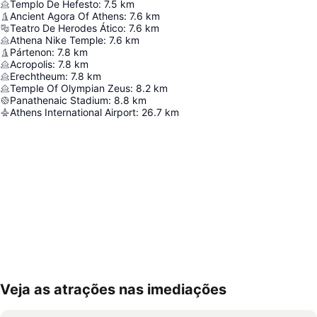
Templo De Hefesto
:
7.5
km
Ancient Agora Of Athens
:
7.6
km
Teatro De Herodes Ático
:
7.6
km
Athena Nike Temple
:
7.6
km
Pártenon
:
7.8
km
Acropolis
:
7.8
km
Erechtheum
:
7.8
km
Temple Of Olympian Zeus
:
8.2
km
Panathenaic Stadium
:
8.8
km
Athens International Airport
:
26.7
km
Veja as atrações nas imediações
Ampliar mapa