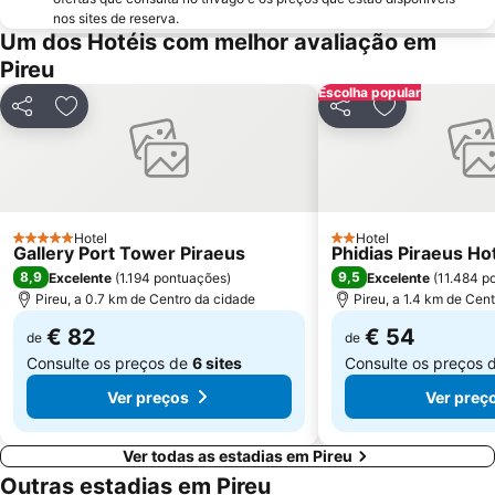
Pedion Areos
Neo Iraklio Attikis
nos sites de reserva.
Egaleo
Temple of Rome and Augustus
Um dos Hotéis com melhor avaliação em
Pireu
Thissio
Square of Kolonaki
Escolha popular
Agia Paraskevi
Metropolitan EXPO
Partilhar
Adicionar aos favoritos
Partilhar
Adicionar aos
Makronisos
Piraeus Center
Ναοῦ Agia Paraskevi
Ermou
Platia Mitropoleos
Aeolou street
Exarchion square
Parousies
Hotel
Hotel
5 Estrelas
2 Estrelas
Gallery Port Tower Piraeus
Phidias Piraeus Ho
Esrever On
Athens University
8,9
9,5
Excelente
(
1.194 pontuações
)
Excelente
(
11.484 p
Merlin de Douai Mansion The Embassy of France
Museu Nacional de Arqueologia
Pireu, a 0.7 km de Centro da cidade
Pireu, a 1.4 km de Cen
€ 82
€ 54
de
de
Consulte os preços de
6 sites
Consulte os preços 
Ver preços
Ver preç
Ver todas as estadias em Pireu
Outras estadias em Pireu