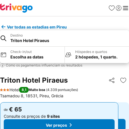
Favoritos
Iniciar
Me
Ver todas as estadias em Pireu
Destino
Triton Hotel Piraeus
Check-in/out
Hóspedes e quartos
Escolha as datas
2 hóspedes, 1 quarto.
Como os pagamentos influenciam os resultados
Triton Hotel Piraeus
Partilhar
Ad
Hotel
8,1
Muito boa
(
4.339 pontuações
)
3 Estrelas
Tsamadou 8, 18531, Pireu, Grécia
€ 65
€ 65
de
de
Consulte os preços de
9 sites
Consulte os preços de
9 sites
Ver preços
Ver preços