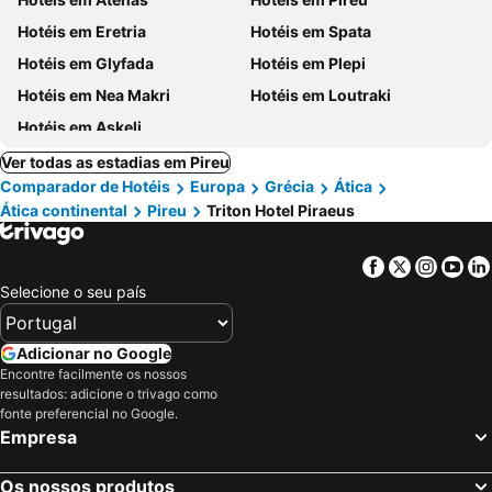
Hotéis em Eretria
Hotéis em Spata
Hotéis em Glyfada
Hotéis em Plepi
Hotéis em Nea Makri
Hotéis em Loutraki
Hotéis em Askeli
Ver todas as estadias em Pireu
Comparador de Hotéis
Europa
Grécia
Ática
Ática continental
Pireu
Triton Hotel Piraeus
Facebook
Twitter
Insta
Yo
Selecione o seu país
Adicionar no Google
Encontre facilmente os nossos
resultados: adicione o trivago como
fonte preferencial no Google.
Empresa
Os nossos produtos