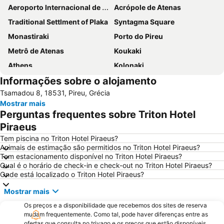
Aeroporto Internacional de Atenas
Acrópole de Atenas
Traditional Settlment of Plaka
Syntagma Square
Monastiraki
Porto do Pireu
Metrô de Atenas
Koukaki
Athens
Kolonaki
Informações sobre o alojamento
Parthenon
Lavrio Port
Tsamadou 8, 18531, Pireu, Grécia
Psirri
Kallithea
Mostrar mais
Megaron - Athens International Conference Centre
Christmas at Syntagma Square
Perguntas frequentes sobre Triton Hotel
War Museum
Vouliagmeni Beach
Piraeus
Praia Astir
Odeon de Herodes Ático
Tem piscina no Triton Hotel Piraeus?
Animais de estimação são permitidos no Triton Hotel Piraeus?
Areios Pagos
Templo de Zeus Olímpico
Tem estacionamento disponível no Triton Hotel Piraeus?
Qual é o horário de check-in e check-out no Triton Hotel Piraeus?
Omonia
Avlaki
Onde está localizado o Triton Hotel Piraeus?
Templo de Poseidon
OAKA Olympic Stadium
Mostrar mais
Rafina Port
Peiraiki
Os preços e a disponibilidade que recebemos dos sites de reserva
Museu da Acrópole
Passeio por Atenas
mudam frequentemente. Como tal, pode haver diferenças entre as
ofertas que consulta no trivago e os preços que estão disponíveis