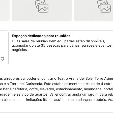
Espaços dedicados para reuniões
Duas salas de reunião bem equipadas estão disponíveis,
acomodando até 35 pessoas para várias reuniões e eventos
negócios.
 arredores vai poder encontrar o Teatro Arena del Sole, Torre Asinel
 e a Torre dei Garisenda. Este estabelecimento hoteleiro de 4 estre
e bar e cafetaria, cofre, elevador, estacionamento, lavandaria, porte
bagagem e serviço de quartos. Vai encontrar ainda um jardim para rel
a clientes com limitações físicas assim como a crianças e bebés. As
uecedor, ar condicionado, quarto de banho com chuveiro, tv satélit
tura, mesa de escritório, mini bar, rádio despertador, secador de ca