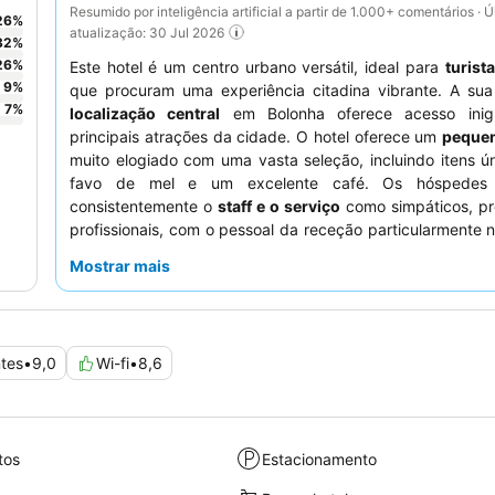
Resumido por inteligência artificial a partir de 1.000+ comentários · Ú
26
%
atualização: 30 Jul 2026
32
%
26
%
Este hotel é um centro urbano versátil, ideal para
turist
9
%
que procuram uma experiência citadina vibrante. A su
7
%
localização central
em Bolonha oferece acesso inigu
principais atrações da cidade. O hotel oferece um
peque
muito elogiado com uma vasta seleção, incluindo itens 
favo de mel e um excelente café. Os hóspedes
consistentemente o
staff e o serviço
como simpáticos, pr
profissionais, com o pessoal da receção particularmente 
sua eficiência. Para um conforto ideal, os hós
Mostrar mais
aconselhados a solicitar um quarto recentemente reno
virado para o jardim para uma estadia mais tranquila.
tes
•
9,0
Wi-fi
•
8,6
tos
Estacionamento