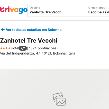
Destino
Check-in/out
Escolha as 
Ver todas as estadias em Bolonha
Zanhotel Tre Vecchi
Hotel
(
7.324 pontuações
)
7,2
4 Estrelas
Via dell'Indipendenza, 47, 40121, Bolonha, Itália