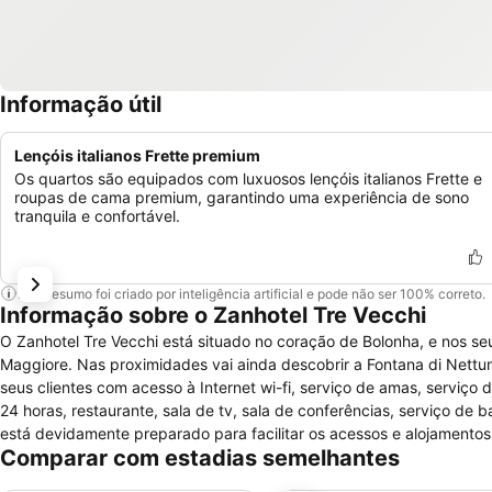
Informação útil
Lençóis italianos Frette premium
Os quartos são equipados com luxuosos lençóis italianos Frette e
roupas de cama premium, garantindo uma experiência de sono
tranquila e confortável.
Este resumo foi criado por inteligência artificial e pode não ser 100% correto.
Informação sobre o Zanhotel Tre Vecchi
O Zanhotel Tre Vecchi está situado no coração de Bolonha, e nos seus
Maggiore. Nas proximidades vai ainda descobrir a Fontana di Nettuno
seus clientes com acesso à Internet wi-fi, serviço de amas, serviço d
24 horas, restaurante, sala de tv, sala de conferências, serviço de 
está devidamente preparado para facilitar os acessos e alojamentos 
Comparar com estadias semelhantes
comodidades presentes nos quartos, para não fumadores, incluem aq
cabo, cofre, espelho de aumento, acesso a internet, janelas com aber