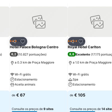
stimação no seu interior.
itos
Adicionar aos favoritos
Adicionar aos fav
Hotel
Hotel
3 Estrelas
4 Estrelas
Partilhar
Partilhar
Hotel Palace Bologna Centro
Royal Hotel Carlton
6,2
8,8
s
)
(
10.827 pontuações
)
Excelente
(
17.175 pontua
a 0.3 km de Praça Maggiore
a 1.0 km de Praça Maggiore
Wi-Fi grátis
Wi-Fi grátis
Estacionamento
Spa
Aceita animais
Estacionamento
€ 67
€ 105
de
de
Consulte os preços de
9 sites
Consulte os preços de
14 site