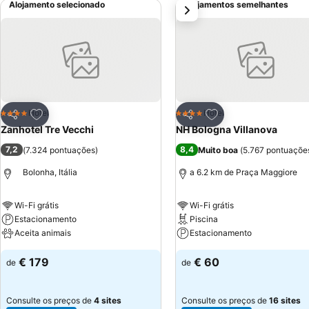
Alojamento selecionado
Alojamentos semelhantes
próximo
telefone. A política interna do Hotel permite a estadia a animais de e
Adicionar aos favoritos
Adicionar aos favor
Hotel
Hotel
4 Estrelas
4 Estrelas
Partilhar
Partilhar
Zanhotel Tre Vecchi
NH Bologna Villanova
7,2
8,4
(
7.324 pontuações
)
Muito boa
(
5.767 pontuaçõe
Bolonha, Itália
a 6.2 km de Praça Maggiore
Wi-Fi grátis
Wi-Fi grátis
Estacionamento
Piscina
Aceita animais
Estacionamento
€ 179
€ 60
de
de
Consulte os preços de
4 sites
Consulte os preços de
16 sites