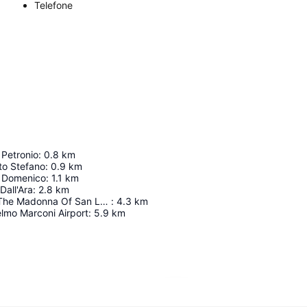
Telefone
 Petronio
:
0.8
km
nto Stefano
:
0.9
km
n Domenico
:
1.1
km
Dall'Ara
:
2.8
km
Sanctuary Of The Madonna Of San Luca
:
4.3
km
lmo Marconi Airport
:
5.9
km
Ampliar mapa