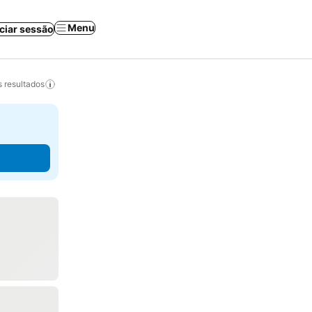
Menu
iciar sessão
 resultados