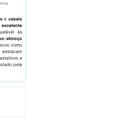
ltima
as
e
casais
a
excelente
alável às
no-almoço
únicos como
 destacam
estativos e
notado pela
pedes são
vado ou um