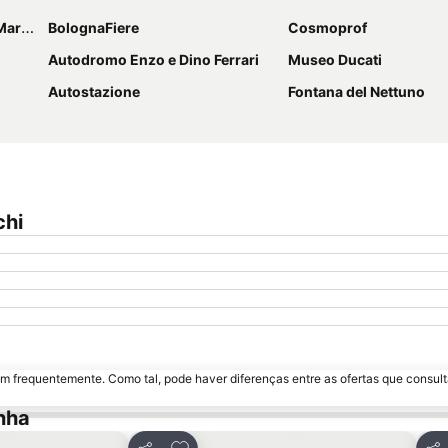
coni
BolognaFiere
Cosmoprof
Autodromo Enzo e Dino Ferrari
Museo Ducati
Autostazione
Fontana del Nettuno
chi
m frequentemente. Como tal, pode haver diferenças entre as ofertas que consult
nha
avoritos
Adicionar aos favoritos