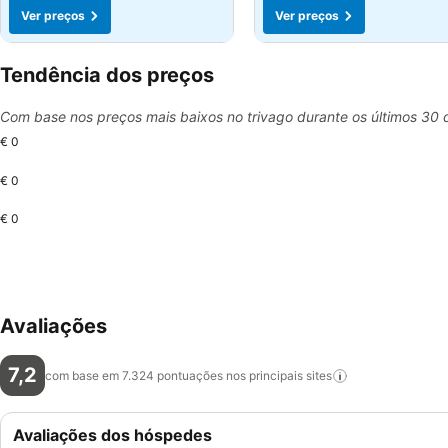
Ver preços
Ver preços
Tendência dos preços
Com base nos preços mais baixos no trivago durante os últimos 30 
€ 0
€ 0
€ 0
Avaliações
7,2
com base em 7.324 pontuações nos principais
sites
Avaliações dos hóspedes