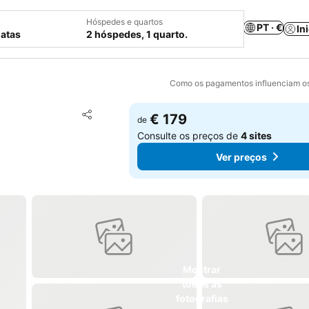
Hóspedes e quartos
PT · €
In
datas
2 hóspedes, 1 quarto.
Como os pagamentos influenciam os
Adicionar aos favoritos
€ 179
de
Partilhar
Consulte os preços de
4 sites
Ver preços