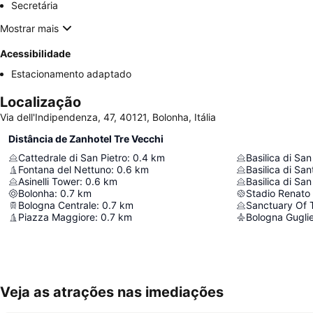
Secretária
Mostrar mais
Acessibilidade
Estacionamento adaptado
Localização
Via dell'Indipendenza, 47, 40121, Bolonha, Itália
Distância de Zanhotel Tre Vecchi
Cattedrale di San Pietro
:
0.4
km
Basilica di San
Fontana del Nettuno
:
0.6
km
Basilica di Sa
Asinelli Tower
:
0.6
km
Basilica di Sa
Bolonha
:
0.7
km
Stadio Renato 
Bologna Centrale
:
0.7
km
Piazza Maggiore
:
0.7
km
Bologna Guglie
Veja as atrações nas imediações