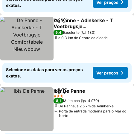
Ver preços
exatos.
De Panne - Adinkerke - T
Partilhar
Adicionar aos favoritos
Voetbrugsje
Comfortabele
9,4
Excelente
130
Nieuwbouw
a 0.3 km de Centro da cidade
Selecione as datas para ver os preços
Ver preços
exatos.
ibis De Panne
Partilhar
Adicionar aos favoritos
3 Estrelas
8,1
Muito boa
4.970
De Panne, a 2.5 km de Adinkerke
Porta de entrada moderna para o Mar do
Norte