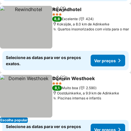
Rewindhotel
Partilhar
Adicionar aos favoritos
3 Estrelas
8,8
Excelente
424
Koksijde, a 8.0 km de Adinkerke
Quartos insonorizados com vista para o mar
Selecione as datas para ver os preços
Ver preços
exatos.
Domein Westhoek
Partilhar
Adicionar aos favoritos
3 Estrelas
8,1
Muito boa
2.590
Oostduinkerke, a 9.9 km de Adinkerke
Piscinas internas e infantis
Escolha popular
Selecione as datas para ver os preços
Ver preços