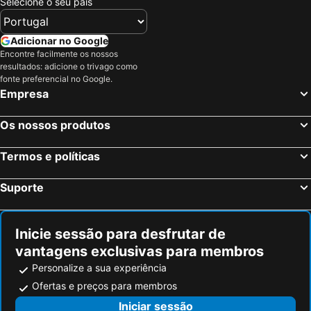
Selecione o seu país
Brugges, Flandres Hotéis
Antuérpia, Flandres Hotéis
Gand, Flandres Hotéis
Eindhoven, Brabante do Norte Hotéis
Adicionar no Google
Encontre facilmente os nossos
Elsene-Ixelles, Região de Bruxelas-Capital Hotéis
Maastricht, Limburgo Hotéis
resultados: adicione o trivago como
Liège, Valónia Hotéis
Ostende, Flandres Hotéis
fonte preferencial no Google.
Empresa
Machelen, Flandres Hotéis
Leuven, Flandres Hotéis
Os nossos produtos
Termos e políticas
Suporte
Inicie sessão para desfrutar de
vantagens exclusivas para membros
Personalize a sua experiência
Ofertas e preços para membros
Iniciar sessão