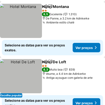
Hotel Montana
Partilhar
Adicionar aos favoritos
2 Estrelas
8,5
Excelente
1.310
De Panne, a 3.2 km de Adinkerke
Ambiente estilo chalé
Selecione as datas para ver os preços
Ver preços
exatos.
Hotel De Loft
Partilhar
Adicionar aos favoritos
2 Estrelas
8,3
Muito boa
839
Veurne, a 4.4 km de Adinkerke
Antiga açougue com galeria de arte
Escolha popular
Selecione as datas para ver os preços
Ver preços