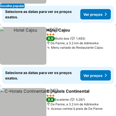
Escolha popular
Selecione as datas para ver os preços
Ver preços
exatos.
Hotel Cajou
Partilhar
Adicionar aos favoritos
3 Estrelas
8,0
Muito boa
1.483
De Panne, a 3.2 km de Adinkerke
Menu variado do Restaurante Cajou
Selecione as datas para ver os preços
Ver preços
exatos.
C-Hotels Continental
Partilhar
Adicionar aos favoritos
3 Estrelas
8,8
Excelente
5.287
De Panne, a 3.2 km de Adinkerke
Acesso central à praia de De Panne