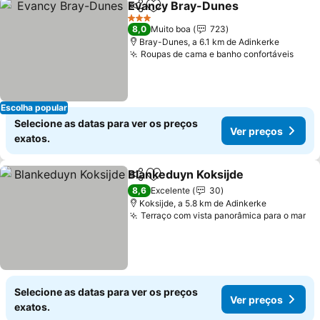
Evancy Bray-Dunes
Partilhar
Adicionar aos favoritos
3 Estrelas
8,0
Muito boa
723
Bray-Dunes, a 6.1 km de Adinkerke
Roupas de cama e banho confortáveis
Escolha popular
Selecione as datas para ver os preços
Ver preços
exatos.
Blankeduyn Koksijde
Partilhar
Adicionar aos favoritos
8,6
Excelente
30
Koksijde, a 5.8 km de Adinkerke
Terraço com vista panorâmica para o mar
Selecione as datas para ver os preços
Ver preços
exatos.