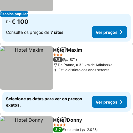
Escolha popular
€ 100
De
Consulte os preços de
7 sites
Ver preços
Hotel Maxim
Partilhar
Adicionar aos favoritos
3 Estrelas
7,3
871
De Panne, a 3.1 km de Adinkerke
Estilo distinto dos anos setenta
Selecione as datas para ver os preços
Ver preços
exatos.
Hotel Donny
Partilhar
Adicionar aos favoritos
4 Estrelas
8,7
Excelente
2.028