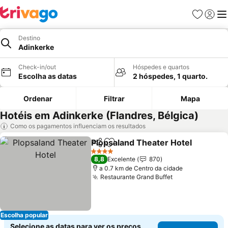
Favoritos
Iniciar
Me
Destino
Adinkerke
Check-in/out
Hóspedes e quartos
Escolha as datas
2 hóspedes, 1 quarto.
Ordenar
Filtrar
Mapa
Hotéis em Adinkerke (Flandres, Bélgica)
Como os pagamentos influenciam os resultados
Plopsaland Theater Hotel
Partilhar
Adicionar aos favoritos
4 Estrelas
8,8
Excelente
870
a 0.7 km de Centro da cidade
Restaurante Grand Buffet
Escolha popular
Selecione as datas para ver os preços