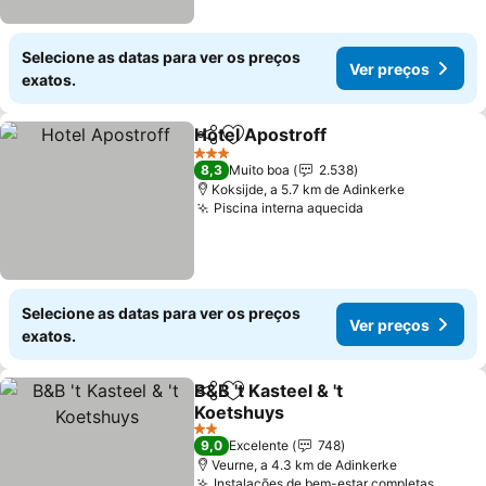
Selecione as datas para ver os preços
Ver preços
exatos.
Hotel Apostroff
Partilhar
Adicionar aos favoritos
3 Estrelas
8,3
Muito boa
2.538
Koksijde, a 5.7 km de Adinkerke
Piscina interna aquecida
Selecione as datas para ver os preços
Ver preços
exatos.
B&B 't Kasteel & 't
Partilhar
Adicionar aos favoritos
Koetshuys
2 Estrelas
9,0
Excelente
748
Veurne, a 4.3 km de Adinkerke
Instalações de bem-estar completas