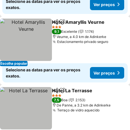
Selecione as datas para ver os preços
Ver preços
exatos.
Hotel Amaryllis Veurne
Partilhar
Adicionar aos favoritos
3 Estrelas
9,1
Excelente
1.174
Veurne, a 4.0 km de Adinkerke
Estacionamento privado seguro
Escolha popular
Selecione as datas para ver os preços
Ver preços
exatos.
Hotel La Terrasse
Partilhar
Adicionar aos favoritos
3 Estrelas
7,5
Boa
2.153
De Panne, a 3.2 km de Adinkerke
Terraço de vidro aquecido