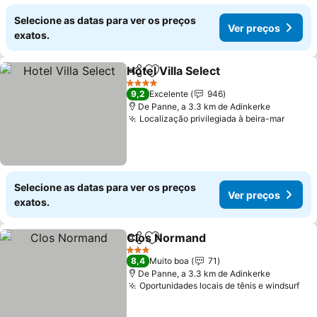
Selecione as datas para ver os preços
Ver preços
exatos.
Hotel Villa Select
Partilhar
Adicionar aos favoritos
4 Estrelas
9,2
Excelente
946
De Panne, a 3.3 km de Adinkerke
Localização privilegiada à beira-mar
Selecione as datas para ver os preços
Ver preços
exatos.
Clos Normand
Partilhar
Adicionar aos favoritos
3 Estrelas
8,4
Muito boa
71
De Panne, a 3.3 km de Adinkerke
Oportunidades locais de tênis e windsurf