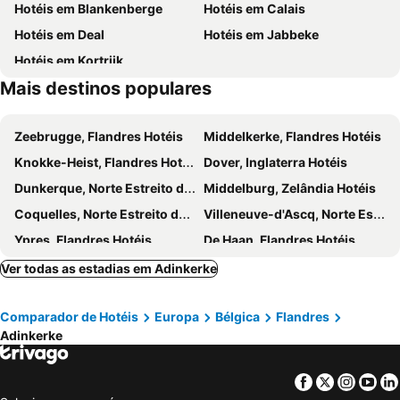
Hotéis em Blankenberge
Hotéis em Calais
Patinoire de Dunkerque
Carnaval de Dunkerque
Hotéis em Deal
Hotéis em Jabbeke
Sint-Kruis
Promenade de Haan
Hotéis em Kortrijk
Flea Market Torrepoortfeesten
Memling in Sint-Jan
Mais destinos populares
Kasteel van Loppem
Provinzialdomäne Raversijde
Le Moulin de la Roome
Zeebrugge, Flandres Hotéis
Middelkerke, Flandres Hotéis
Knokke-Heist, Flandres Hotéis
Dover, Inglaterra Hotéis
Dunkerque, Norte Estreito de Calé Hotéis
Middelburg, Zelândia Hotéis
Coquelles, Norte Estreito de Calé Hotéis
Villeneuve-d'Ascq, Norte Estreito de Calé Hotéis
Ypres, Flandres Hotéis
De Haan, Flandres Hotéis
De Panne, Flandres Hotéis
Arras, Norte Estreito de Calé Hotéis
Ver todas as estadias em Adinkerke
Tourcoing, Norte Estreito de Calé Hotéis
Le Touquet-Paris-Plage, Norte Estreito de Calé Hotéis
Comparador de Hotéis
Europa
Bélgica
Flandres
Ath, Valónia Hotéis
Tournai, Valónia Hotéis
Adinkerke
Vlissingen, Zelândia Hotéis
Ramsgate, Inglaterra Hotéis
Marcq-en-Barœul, Norte Estreito de Calé Hotéis
Folkestone, Inglaterra Hotéis
Facebook
Twitter
Insta
Yo
Bruxelas, Região de Bruxelas-Capital Hotéis
Roterdão, Holanda Meridional Hotéis