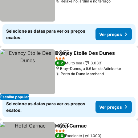
Relaxe no jardim e no terraço
Selecione as datas para ver os preços
Ver preços
exatos.
Evancy Etoile Des Dunes
Partilhar
Adicionar aos favoritos
3 Estrelas
8,2
Muito boa
3.033
Bray-Dunes, a 5.6 km de Adinkerke
Perto da Duna Marchand
Escolha popular
Selecione as datas para ver os preços
Ver preços
exatos.
Hotel Carnac
Partilhar
Adicionar aos favoritos
3 Estrelas
8,6
Excelente
1.000