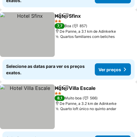
exatos.
Hotel Sfinx
Partilhar
Adicionar aos favoritos
2 Estrelas
7,7
Boa
857
De Panne, a 3.1 km de Adinkerke
Quartos familiares com beliches
Selecione as datas para ver os preços
Ver preços
exatos.
Hotel Villa Escale
Partilhar
Adicionar aos favoritos
2 Estrelas
8,1
Muito boa
566
De Panne, a 3.2 km de Adinkerke
Quarto loft único no quinto andar