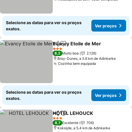
Selecione as datas para ver os preços
Ver preços
exatos.
Evancy Etoile de Mer
Partilhar
Adicionar aos favoritos
3 Estrelas
8,2
Muito boa
2.126
Bray-Dunes, a 5.6 km de Adinkerke
Cozinha bem equipada
Selecione as datas para ver os preços
Ver preços
exatos.
HOTEL LEHOUCK
Partilhar
Adicionar aos favoritos
3 Estrelas
8,7
Excelente
706
Koksijde, a 5.4 km de Adinkerke