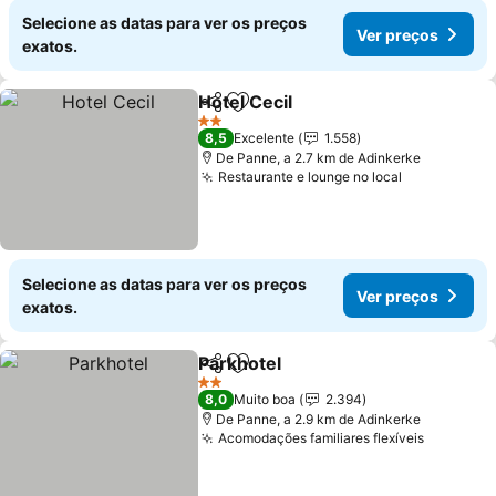
Selecione as datas para ver os preços
Ver preços
exatos.
Hotel Cecil
Partilhar
Adicionar aos favoritos
2 Estrelas
8,5
Excelente
1.558
De Panne, a 2.7 km de Adinkerke
Restaurante e lounge no local
Selecione as datas para ver os preços
Ver preços
exatos.
Parkhotel
Partilhar
Adicionar aos favoritos
2 Estrelas
8,0
Muito boa
2.394
De Panne, a 2.9 km de Adinkerke
Acomodações familiares flexíveis