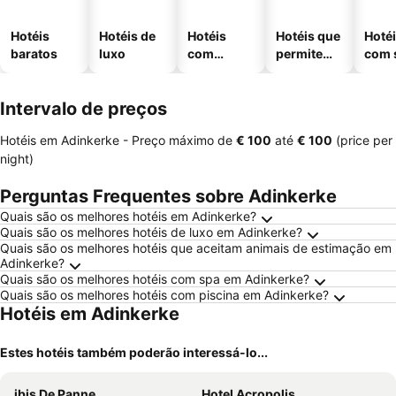
Hotéis
Hotéis de
Hotéis
Hotéis que
Hoté
baratos
luxo
com
permitem
com 
piscinas
animais
Intervalo de preços
Hotéis em Adinkerke -
Preço máximo
de
‎€ 100
até
‎€ 100
(price per
night)
Perguntas Frequentes sobre Adinkerke
Quais são os melhores hotéis em Adinkerke?
Quais são os melhores hotéis de luxo em Adinkerke?
Quais são os melhores hotéis que aceitam animais de estimação em
Adinkerke?
Quais são os melhores hotéis com spa em Adinkerke?
Quais são os melhores hotéis com piscina em Adinkerke?
Hotéis em Adinkerke
Estes hotéis também poderão interessá-lo...
ibis De Panne
Hotel Acropolis