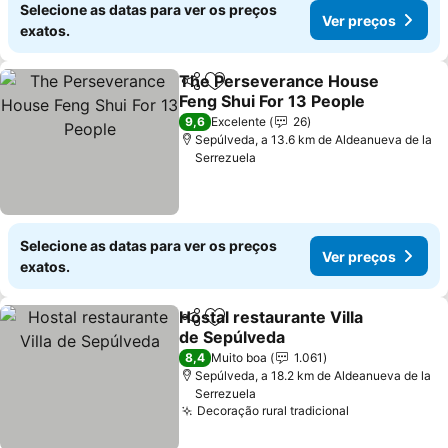
Selecione as datas para ver os preços
Ver preços
exatos.
The Perseverance House
Partilhar
Adicionar aos favoritos
Feng Shui For 13 People
9,6
Excelente
26
Sepúlveda, a 13.6 km de Aldeanueva de la
Serrezuela
Selecione as datas para ver os preços
Ver preços
exatos.
Hostal restaurante Villa
Partilhar
Adicionar aos favoritos
de Sepúlveda
8,4
Muito boa
1.061
Sepúlveda, a 18.2 km de Aldeanueva de la
Serrezuela
Decoração rural tradicional