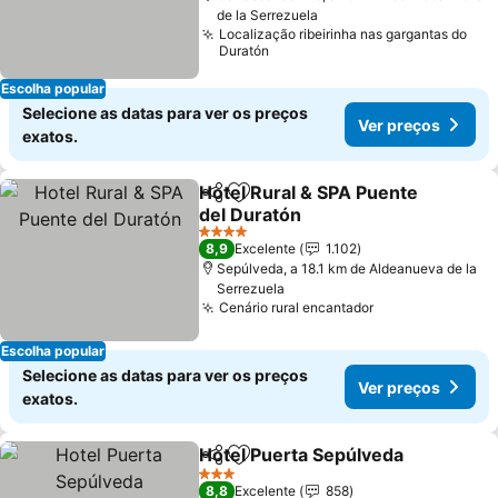
de la Serrezuela
Localização ribeirinha nas gargantas do
Duratón
Escolha popular
Selecione as datas para ver os preços
Ver preços
exatos.
Hotel Rural & SPA Puente
Partilhar
Adicionar aos favoritos
del Duratón
4 Estrelas
8,9
Excelente
1.102
Sepúlveda, a 18.1 km de Aldeanueva de la
Serrezuela
Cenário rural encantador
Escolha popular
Selecione as datas para ver os preços
Ver preços
exatos.
Hotel Puerta Sepúlveda
Partilhar
Adicionar aos favoritos
3 Estrelas
8,8
Excelente
858