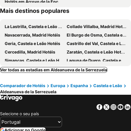
Hotéis em Arroyo de la Encomienda
Mais destinos populares
La Lastrilla, Castela e Leão Hotéis
Collado Villalba, Madrid Hotéis
Navacerrada, Madrid Hotéis
El Burgo de Osma, Castela e Leão Hotéis
Geria, Castela e Leão Hotéis
Castrillo del Val, Castela e Leão Hotéis
Cercedilla, Madrid Hotéis
Zaratán, Castela e Leão Hotéis
Simancas, Castela e Leão Hotéis
Laguna de Duero, Castela e Leão Hotéis
Santo Domingo de Silos, Castela e Leão Hotéis
La Cabrera, Madrid Hotéis
Ver todas as estadias em Aldeanueva de la Serrezuela
Rascafría, Madrid Hotéis
Cistérniga, Castela e Leão Hotéis
Comparador de Hotéis
Europa
Espanha
Castela e Leão
Magaz de Pisuerga, Castela e Leão Hotéis
Medina del Campo, Castela e Leão Hotéis
Aldeanueva de la Serrezuela
San Ildefonso, Castela e Leão Hotéis
Moralzarzal, Madrid Hotéis
Pesquera de Duero, Castela e Leão Hotéis
Garganta de los Montes, Madrid Hotéis
Facebook
Twitter
Insta
Yo
Burgos, Castela e Leão Hotéis
Valladolid, Castela e Leão Hotéis
Selecione o seu país
Palencia, Castela e Leão Hotéis
Tordesillas, Castela e Leão Hotéis
Aranda de Duero, Castela e Leão Hotéis
Villagonzalo Pedernales, Castela e Leão Hotéis
Adicionar no Google