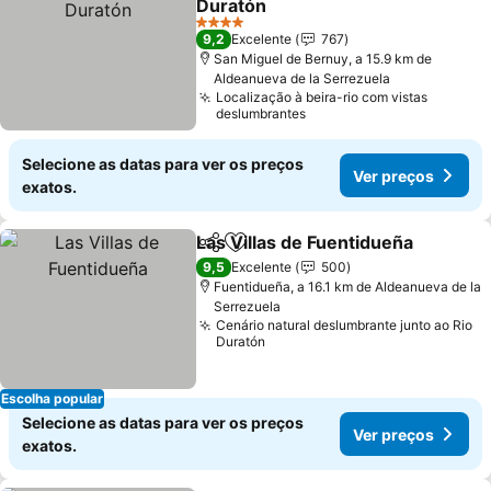
Duratón
4 Estrelas
9,2
Excelente
767
San Miguel de Bernuy, a 15.9 km de
Aldeanueva de la Serrezuela
Localização à beira-rio com vistas
deslumbrantes
Selecione as datas para ver os preços
Ver preços
exatos.
Las Villas de Fuentidueña
Partilhar
Adicionar aos favoritos
9,5
Excelente
500
Fuentidueña, a 16.1 km de Aldeanueva de la
Serrezuela
Cenário natural deslumbrante junto ao Rio
Duratón
Escolha popular
Selecione as datas para ver os preços
Ver preços
exatos.