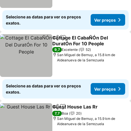
Selecione as datas para ver os preços
Ver preços
exatos.
Cottage El CabaÑÓn Del
Partilhar
Adicionar aos favoritos
DuratÓn For 10 People
9,7
Excelente
52
San Miguel de Bernuy, a 15.8 km de
Aldeanueva de la Serrezuela
Selecione as datas para ver os preços
Ver preços
exatos.
Guest House Las Rr
Partilhar
Adicionar aos favoritos
7,7
Boa
20
San Miguel de Bernuy, a 15.9 km de
Aldeanueva de la Serrezuela