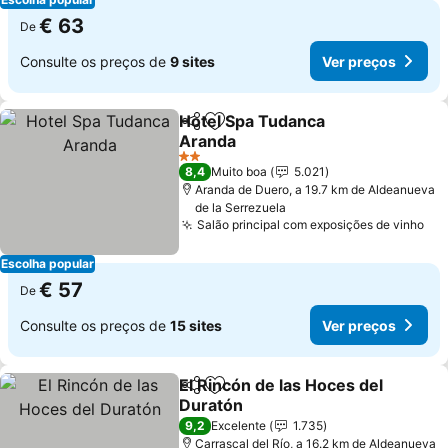
€ 63
De
Consulte os preços de
9 sites
Ver preços
Hotel Spa Tudanca
Partilhar
Adicionar aos favoritos
Aranda
2 Estrelas
8,4
Muito boa
5.021
Aranda de Duero, a 19.7 km de Aldeanueva
de la Serrezuela
Salão principal com exposições de vinho
Escolha popular
€ 57
De
Consulte os preços de
15 sites
Ver preços
El Rincón de las Hoces del
Partilhar
Adicionar aos favoritos
Duratón
9,2
Excelente
1.735
Carrascal del Río, a 16.2 km de Aldeanueva