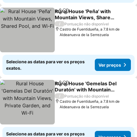
Rural House 'Peña' with
Partilhar
Adicionar aos favoritos
Mountain Views, Shared
Pool, and Wi-Fi
/
Pontuação não disponível
Castro de Fuentidueña, a 7.8 km de
Aldeanueva de la Serrezuela
Selecione as datas para ver os preços
Ver preços
exatos.
Rural House 'Gemelas Del
Partilhar
Adicionar aos favoritos
Duratón' with Mountain
Views, Private Garden,
/
Pontuação não disponível
and Wi-Fi
Castro de Fuentidueña, a 7.8 km de
Aldeanueva de la Serrezuela
Selecione as datas para ver os preços