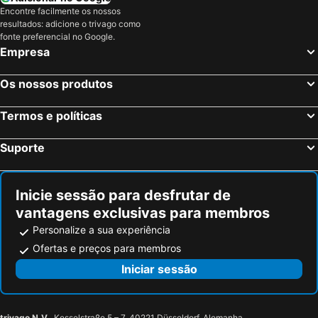
Encontre facilmente os nossos
Arroyo de la Encomienda, Castela e Leão Hotéis
Penafiel, Castela e Leão Hotéis
resultados: adicione o trivago como
Islantilla, Andaluzia Hotéis
Madrid, Madrid Hotéis
fonte preferencial no Google.
Empresa
Benidorm, Valência Hotéis
Sevilha, Andaluzia Hotéis
Barcelona, Catalunha Hotéis
Vigo, Galiza Hotéis
Os nossos produtos
Sangenjo, Galiza Hotéis
Isla Cristina, Andaluzia Hotéis
Termos e políticas
Isla Canela, Andaluzia Hotéis
Suporte
Inicie sessão para desfrutar de
vantagens exclusivas para membros
Personalize a sua experiência
Ofertas e preços para membros
Iniciar sessão
trivago N.V.
, Kesselstraße 5 – 7, 40221 Düsseldorf, Alemanha