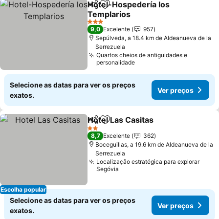
Hotel-Hospedería los
Partilhar
Adicionar aos favoritos
Templarios
3 Estrelas
9,0
Excelente
957
Sepúlveda, a 18.4 km de Aldeanueva de la
Serrezuela
Quartos cheios de antiguidades e
personalidade
Selecione as datas para ver os preços
Ver preços
exatos.
Hotel Las Casitas
Partilhar
Adicionar aos favoritos
2 Estrelas
8,7
Excelente
362
Boceguillas, a 19.6 km de Aldeanueva de la
Serrezuela
Localização estratégica para explorar
Segóvia
Escolha popular
Selecione as datas para ver os preços
Ver preços
exatos.