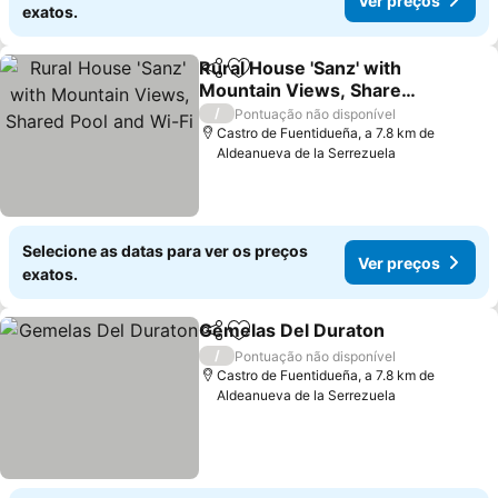
Ver preços
exatos.
Rural House 'Sanz' with
Partilhar
Adicionar aos favoritos
Mountain Views, Shared
Pool and Wi-Fi
/
Pontuação não disponível
Castro de Fuentidueña, a 7.8 km de
Aldeanueva de la Serrezuela
Selecione as datas para ver os preços
Ver preços
exatos.
Gemelas Del Duraton
Partilhar
Adicionar aos favoritos
/
Pontuação não disponível
Castro de Fuentidueña, a 7.8 km de
Aldeanueva de la Serrezuela