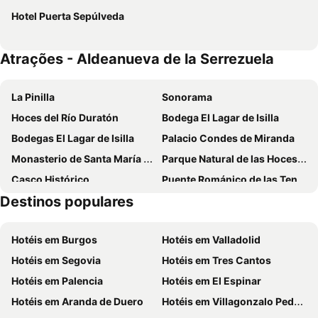
Hotel Puerta Sepúlveda
Atrações - Aldeanueva de la Serrezuela
La Pinilla
Sonorama
Hoces del Río Duratón
Bodega El Lagar de Isilla
Bodegas El Lagar de Isilla
Palacio Condes de Miranda
Monasterio de Santa María de Valbuena
Parque Natural de las Hoces del río Riaza
Casco Histórico
Puente Románico de las Tenerías
Destinos populares
Plaza de los Jardines de Don Diego
Museo del Tren
Plaza de Toros
San Roque de Villacorta
Hotéis em Burgos
Hotéis em Valladolid
El Chorro
Casco histórico medieval
Hotéis em Segovia
Hotéis em Tres Cantos
Hayedo de Tejera Negra
Castillo de Peñafiel-Museo Provincial del Vino
Hotéis em Palencia
Hotéis em El Espinar
Castillo
Hotéis em Aranda de Duero
Hotéis em Villagonzalo Pedernales