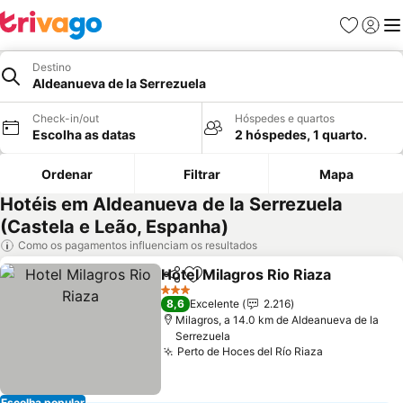
Favoritos
Iniciar
Me
Destino
Aldeanueva de la Serrezuela
Check-in/out
Hóspedes e quartos
Escolha as datas
2 hóspedes, 1 quarto.
Ordenar
Filtrar
Mapa
Hotéis em Aldeanueva de la Serrezuela
(Castela e Leão, Espanha)
Como os pagamentos influenciam os resultados
Hotel Milagros Rio Riaza
Partilhar
Adicionar aos favoritos
3 Estrelas
8,6
Excelente
2.216
Milagros, a 14.0 km de Aldeanueva de la
Serrezuela
Perto de Hoces del Río Riaza
Escolha popular