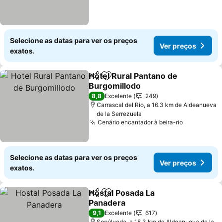
Selecione as datas para ver os preços
Ver preços
exatos.
Hotel Rural Pantano de
Partilhar
Adicionar aos favoritos
Burgomillodo
8,8
Excelente
249
Carrascal del Río, a 16.3 km de Aldeanueva
de la Serrezuela
Cenário encantador à beira-rio
Selecione as datas para ver os preços
Ver preços
exatos.
Hostal Posada La
Partilhar
Adicionar aos favoritos
Panadera
9,1
Excelente
617
Sepúlveda, a 18.3 km de Aldeanueva de la