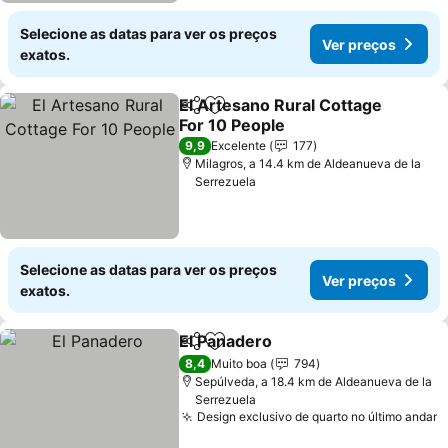
Selecione as datas para ver os preços
Ver preços
exatos.
El Artesano Rural Cottage
Partilhar
Adicionar aos favoritos
For 10 People
9,9
Excelente
177
Milagros, a 14.4 km de Aldeanueva de la
Serrezuela
Selecione as datas para ver os preços
Ver preços
exatos.
El Panadero
Partilhar
Adicionar aos favoritos
8,4
Muito boa
794
Sepúlveda, a 18.4 km de Aldeanueva de la
Serrezuela
Design exclusivo de quarto no último andar