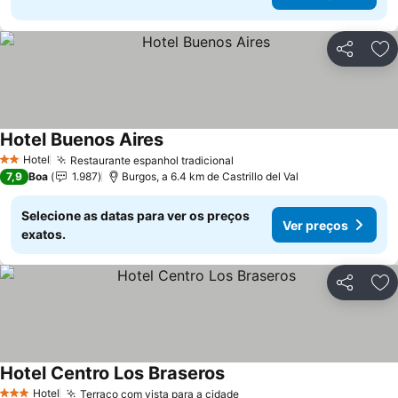
Partilhar
Ad
Hotel Buenos Aires
Hotel
Restaurante espanhol tradicional
2 Estrelas
7,9
Boa
1.987
Burgos, a 6.4 km de Castrillo del Val
Selecione as datas para ver os preços
Ver preços
exatos.
Partilhar
Ad
Hotel Centro Los Braseros
Hotel
Terraço com vista para a cidade