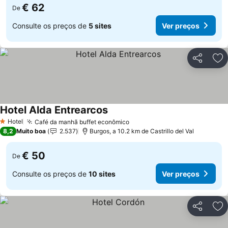
€ 62
De
Consulte os preços de
5 sites
Ver preços
Partilhar
Ad
Hotel Alda Entrearcos
Hotel
Café da manhã buffet econômico
1 Estrelas
8,2
Muito boa
2.537
Burgos, a 10.2 km de Castrillo del Val
€ 50
De
Consulte os preços de
10 sites
Ver preços
Partilhar
Ad