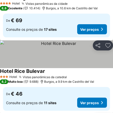
Hotel
Vistas panorâmicas da cidade
4 Estrelas
8,6
Excelente
10.414
Burgos, a 10.6 km de Castrillo del Val
€ 69
De
Consulte os preços de
17 sites
Ver preços
Partilhar
Ad
Hotel Rice Bulevar
Hotel
Vistas panorâmicas da catedral
3 Estrelas
8,2
Muito boa
9.688
Burgos, a 9.9 km de Castrillo del Val
€ 46
De
Consulte os preços de
11 sites
Ver preços