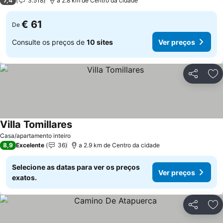
7,4
3.518
a 2.8 km de Centro da cidade
€ 61
De
Consulte os preços de
10 sites
Ver preços
Partilhar
Ad
Villa Tomillares
Casa/apartamento inteiro
8,9
Excelente
36
a 2.9 km de Centro da cidade
Selecione as datas para ver os preços
Ver preços
exatos.
Partilhar
Ad