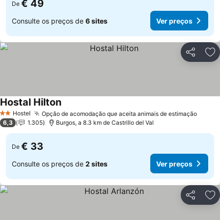
€ 49
De
Consulte os preços de
6 sites
Ver preços
Partilhar
Ad
Hostal Hilton
Hostel
Opção de acomodação que aceita animais de estimação
2 Estrelas
6,3
1.305
Burgos, a 8.3 km de Castrillo del Val
€ 33
De
Consulte os preços de
2 sites
Ver preços
Partilhar
Ad