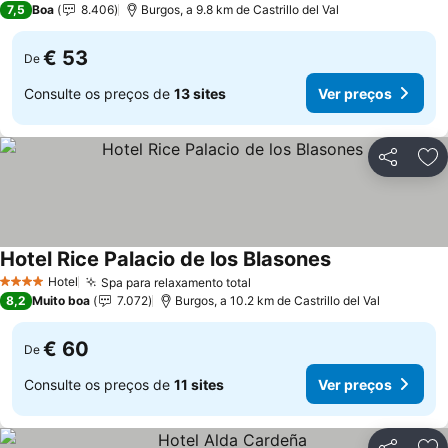
7,5
Boa
8.406
Burgos, a 9.8 km de Castrillo del Val
€ 53
De
Consulte os preços de
13 sites
Ver preços
Partilhar
Ad
Hotel Rice Palacio de los Blasones
Hotel
Spa para relaxamento total
4 Estrelas
8,2
Muito boa
7.072
Burgos, a 10.2 km de Castrillo del Val
€ 60
De
Consulte os preços de
11 sites
Ver preços