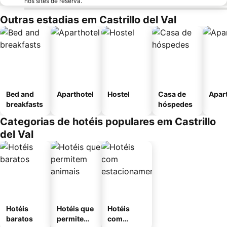
nos sites de reserva.
Outras estadias em Castrillo del Val
Bed and
Aparthotel
Hostel
Casa de
Apar
breakfasts
hóspedes
Categorias de hotéis populares em Castrillo
del Val
Hotéis
Hotéis que
Hotéis
baratos
permitem
com