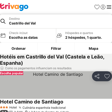
Favoritos
Iniciar
Me
Destino
Castrillo del Val
Check-in/out
Hóspedes e quartos
Escolha as datas
2 hóspedes, 1 quarto.
Ordenar
Filtrar
Mapa
Hotéis em Castrillo del Val (Castela e Leão,
Espanha)
Como os pagamentos influenciam os resultados
Escolha popular
Partilhar
Ad
Hotel Camino de Santiago
Hotel
Culinária espanhola tradicional
3 Estrelas