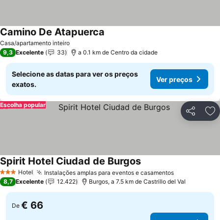
Camino De Atapuerca
Casa/apartamento inteiro
9,3
Excelente
33
a 0.1 km de Centro da cidade
Selecione as datas para ver os preços
Ver preços
exatos.
Escolha popular
Partilhar
Ad
Spirit Hotel Ciudad de Burgos
Hotel
Instalações amplas para eventos e casamentos
3 Estrelas
8,7
Excelente
12.422
Burgos, a 7.5 km de Castrillo del Val
€ 66
De