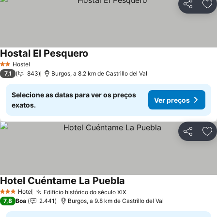
Partilhar
Ad
Hostal El Pesquero
Hostel
2 Estrelas
7,1
843
Burgos, a 8.2 km de Castrillo del Val
Selecione as datas para ver os preços
Ver preços
exatos.
Partilhar
Ad
Hotel Cuéntame La Puebla
Hotel
Edifício histórico do século XIX
3 Estrelas
7,8
Boa
2.441
Burgos, a 9.8 km de Castrillo del Val