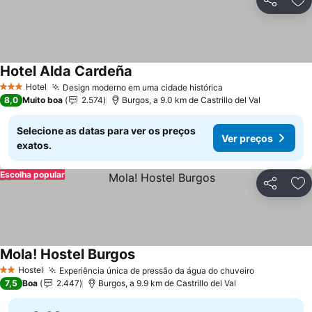
Partilhar
Ad
Hotel Alda Cardeña
Hotel
Design moderno em uma cidade histórica
3 Estrelas
8,0
Muito boa
2.574
Burgos, a 9.0 km de Castrillo del Val
Selecione as datas para ver os preços
Ver preços
exatos.
Escolha popular
Partilhar
Ad
Mola! Hostel Burgos
Hostel
Experiência única de pressão da água do chuveiro
2 Estrelas
7,5
Boa
2.447
Burgos, a 9.9 km de Castrillo del Val