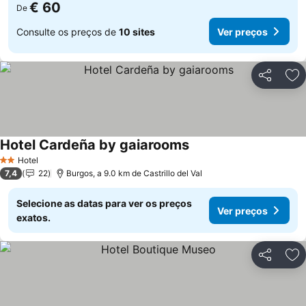
€ 60
De
Consulte os preços de
10 sites
Ver preços
Partilhar
Ad
Hotel Cardeña by gaiarooms
Hotel
2 Estrelas
7,4
22
Burgos, a 9.0 km de Castrillo del Val
Selecione as datas para ver os preços
Ver preços
exatos.
Partilhar
Ad