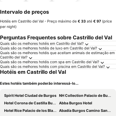
animais
estaciona
mento
Intervalo de preços
Hotéis em Castrillo del Val -
Preço máximo
de
‎€ 33
até
‎€ 97
(price
per night)
Perguntas Frequentes sobre Castrillo del Val
Quais são os melhores hotéis em Castrillo del Val?
Quais são os melhores hotéis de luxo em Castrillo del Val?
Quais são os melhores hotéis que aceitam animais de estimação em
Castrillo del Val?
Quais são os melhores hotéis com spa em Castrillo del Val?
Quais são os melhores hotéis com piscina em Castrillo del Val?
Hotéis em Castrillo del Val
Estes hotéis também poderão interessá-lo...
Spirit Hotel Ciudad de Burgos
NH Collection Palacio de Burgos
Hotel Corona de Castilla Burgos
Abba Burgos Hotel
Hotel Rice Palacio de los Blasones
Abadía Burgos Camino Santiago