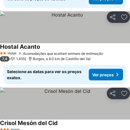
Partilhar
Ad
Hostal Acanto
Hotel
Acomodações que aceitam animais de estimação
2 Estrelas
7,4
1.455
Burgos, a 8.0 km de Castrillo del Val
Selecione as datas para ver os preços
Ver preços
exatos.
Partilhar
Ad
Crisol Mesón del Cid
Hotel