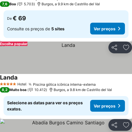
3 Estrelas
7,6
Boa
5.703
Burgos, a 9.9 km de Castrillo del Val
€ 69
De
Consulte os preços de
5 sites
Ver preços
Escolha popular
Partilhar
Ad
Landa
Hotel
Piscina gótica icônica interna-externa
5 Estrelas
8,2
Muito boa
10.412
Burgos, a 9.8 km de Castrillo del Val
Selecione as datas para ver os preços
Ver preços
exatos.
Partilhar
Ad