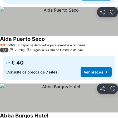
Partilhar
Ad
Alda Puerto Seco
Hotel
Espaços dedicados para eventos e reuniões
2 Estrelas
7,1
2.520
Burgos, a 6.4 km de Castrillo del Val
€ 40
De
Consulte os preços de
7 sites
Ver preços
Partilhar
Ad
Abba Burgos Hotel