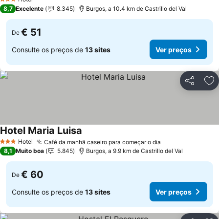
3 Estrelas
8,7
Excelente
8.345
Burgos, a 10.4 km de Castrillo del Val
€ 51
De
Consulte os preços de
13 sites
Ver preços
Partilhar
Ad
Hotel Maria Luisa
Hotel
Café da manhã caseiro para começar o dia
3 Estrelas
8,1
Muito boa
5.845
Burgos, a 9.9 km de Castrillo del Val
€ 60
De
Consulte os preços de
13 sites
Ver preços