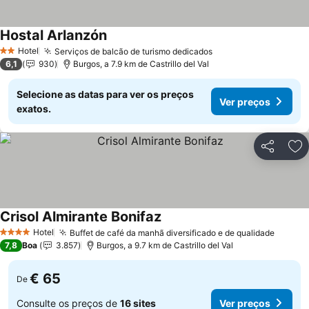
Hostal Arlanzón
Hotel
Serviços de balcão de turismo dedicados
2 Estrelas
6,1
930
Burgos, a 7.9 km de Castrillo del Val
Selecione as datas para ver os preços
Ver preços
exatos.
Partilhar
Ad
Crisol Almirante Bonifaz
Hotel
Buffet de café da manhã diversificado e de qualidade
4 Estrelas
7,8
Boa
3.857
Burgos, a 9.7 km de Castrillo del Val
€ 65
De
Consulte os preços de
16 sites
Ver preços