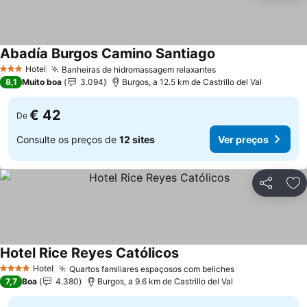
Abadía Burgos Camino Santiago
Hotel
Banheiras de hidromassagem relaxantes
3 Estrelas
8,1
Muito boa
3.094
Burgos, a 12.5 km de Castrillo del Val
€ 42
De
Consulte os preços de
12 sites
Ver preços
Partilhar
Ad
Hotel Rice Reyes Católicos
Hotel
Quartos familiares espaçosos com beliches
4 Estrelas
7,7
Boa
4.380
Burgos, a 9.6 km de Castrillo del Val