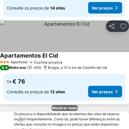
Consulte os preços de
14 sites
Ver preços
Partilhar
Ad
Apartamentos El Cid
Aparthotel
Cozinha privativa
3 Estrelas
8,4
Muito boa
455
Burgos, a 10.4 km de Castrillo del Val
€ 76
De
Consulte os preços de
12 sites
Ver preços
Mostrar mais
Os preços e a disponibilidade que recebemos dos sites de reserva
mudam frequentemente. Como tal, pode haver diferenças entre as
ofertas que consulta no trivago e os preços que estão disponíveis