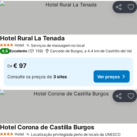
Partilhar
Ad
Hotel Rural La Tenada
Hotel
Serviços de massagem no local
4 Estrelas
9,6
Excelente
159
Carcedo de Burgos, a 4.4 km de Castrillo del Val
€ 97
De
Consulte os preços de
3 sites
Ver preços
Partilhar
Ad
Hotel Corona de Castilla Burgos
Hotel
Localização privilegiada perto de locais da UNESCO
4 Estrelas