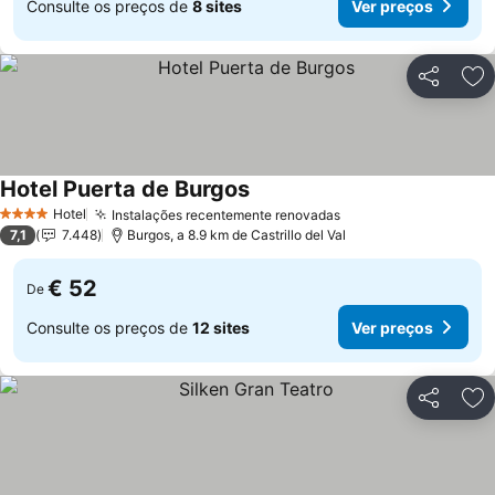
Consulte os preços de
8 sites
Ver preços
Partilhar
Ad
Hotel Puerta de Burgos
Hotel
Instalações recentemente renovadas
4 Estrelas
7,1
7.448
Burgos, a 8.9 km de Castrillo del Val
€ 52
De
Consulte os preços de
12 sites
Ver preços
Partilhar
Ad