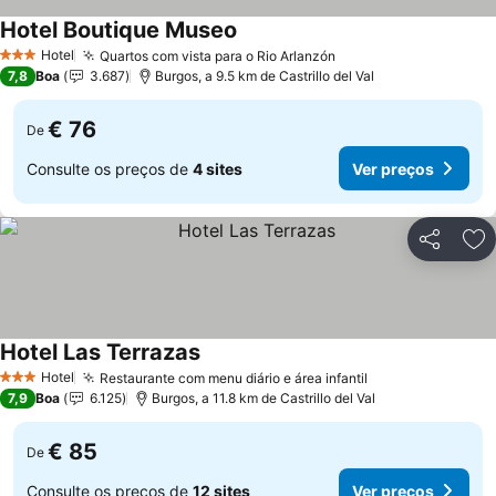
Hotel Boutique Museo
Hotel
Quartos com vista para o Rio Arlanzón
3 Estrelas
7,8
Boa
3.687
Burgos, a 9.5 km de Castrillo del Val
€ 76
De
Consulte os preços de
4 sites
Ver preços
Partilhar
Ad
Hotel Las Terrazas
Hotel
Restaurante com menu diário e área infantil
3 Estrelas
7,9
Boa
6.125
Burgos, a 11.8 km de Castrillo del Val
€ 85
De
Consulte os preços de
12 sites
Ver preços