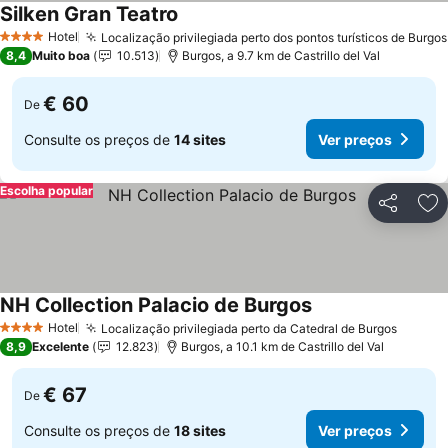
Silken Gran Teatro
Hotel
Localização privilegiada perto dos pontos turísticos de Burgos
4 Estrelas
8,4
Muito boa
10.513
Burgos, a 9.7 km de Castrillo del Val
€ 60
De
Consulte os preços de
14 sites
Ver preços
Escolha popular
Partilhar
Ad
NH Collection Palacio de Burgos
Hotel
Localização privilegiada perto da Catedral de Burgos
4 Estrelas
8,9
Excelente
12.823
Burgos, a 10.1 km de Castrillo del Val
€ 67
De
Consulte os preços de
18 sites
Ver preços