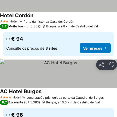
Hotel Cordón
Hotel
Perto da histórica Casa del Cordón
3 Estrelas
8,2
Muito boa
3.382
Burgos, a 9.8 km de Castrillo del Val
€ 94
De
Consulte os preços de
3 sites
Ver preços
Partilhar
Ad
AC Hotel Burgos
Hotel
Localização privilegiada perto da Catedral de Burgos
4 Estrelas
8,7
Excelente
5.383
Burgos, a 10.3 km de Castrillo del Val
€ 96
De