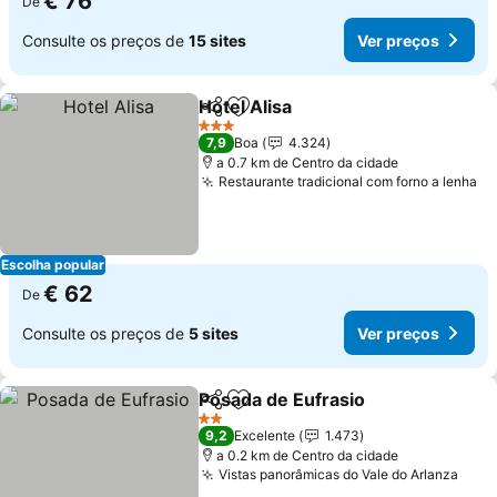
€ 76
De
Consulte os preços de
15 sites
Ver preços
Hotel Alisa
Partilhar
Adicionar aos favoritos
Ver preços
3 Estrelas
7,9
Boa
4.324
a 0.7 km de Centro da cidade
Restaurante tradicional com forno a lenha
Ve
Escolha popular
€ 62
De
Consulte os preços de
5 sites
Ver preços
Posada de Eufrasio
Partilhar
Adicionar aos favoritos
Ver pr
2 Estrelas
9,2
Excelente
1.473
a 0.2 km de Centro da cidade
Vistas panorâmicas do Vale do Arlanza
Ver 