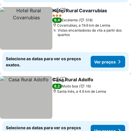
Hotel Rural Covarrubias
Partilhar
Adicionar aos favoritos
Ve
3 Estrelas
9,4
Excelente
518
Covarrubias, a 19.6 km de Lerma
Vistas encantadoras da vila a partir dos
quartos
Selecione as datas para ver os preços
Ver preços
exatos.
Casa Rural Adolfo
Partilhar
Adicionar aos favoritos
Ver preç
8,2
Muito boa
16
Santa Inés, a 4.6 km de Lerma
Selecione as datas para ver os preços
Ver preços