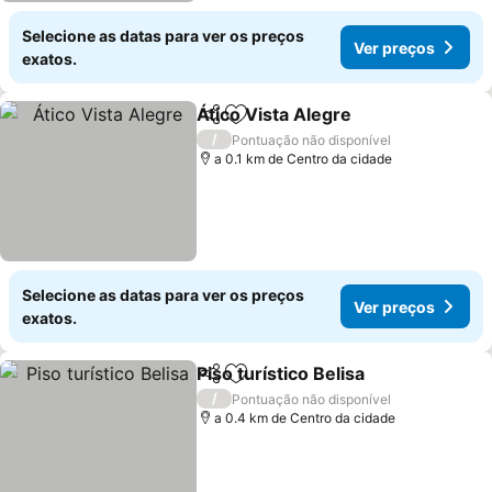
Selecione as datas para ver os preços
Ver preços
exatos.
Ático Vista Alegre
Partilhar
Adicionar aos favoritos
Ver pre
/
Pontuação não disponível
a 0.1 km de Centro da cidade
Selecione as datas para ver os preços
Ver preços
exatos.
Piso turístico Belisa
Partilhar
Adicionar aos favoritos
Ver pr
/
Pontuação não disponível
a 0.4 km de Centro da cidade