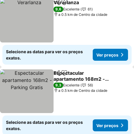
Verarlanza
Partilhar
Adicionar aos favoritos
Ver preços
9,6
Excelente
61
a 0.5 km de Centro da cidade
Selecione as datas para ver os preços
Ver preços
exatos.
Espectacular
Partilhar
Adicionar aos favoritos
apartamento 168m2 -
Parking Gratis
Ver preços
9,3
Excelente
56
a 0.5 km de Centro da cidade
Selecione as datas para ver os preços
Ver preços
exatos.