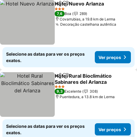
Hotel Nuevo Arlanza
Partilhar
Adicionar aos favoritos
Ver p
3 Estrelas
7,6
Boa
289
Covarrubias, a 19.8 km de Lerma
Decoração castelhana autêntica
Ver preç
Selecione as datas para ver os preços
Ver preços
exatos.
Hotel Rural Bioclimático
Partilhar
Adicionar aos favoritos
Sabinares del Arlanza
Ver preços
3 Estrelas
9,3
Excelente
308
Puentedura, a 13.8 km de Lerma
Selecione as datas para ver os preços
Ver preços
exatos.