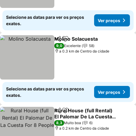
Selecione as datas para ver os preços
Ver preços
exatos.
Molino Solacuesta
Partilhar
Adicionar aos favoritos
Ver pre
9,0
Excelente
58
a 0.3 km de Centro da cidade
Selecione as datas para ver os preços
Ver preços
exatos.
Rural House (full Rental)
Partilhar
Adicionar aos favoritos
El Palomar De La Cuesta
For 8 People
Ver preços
8,3
Muito boa
6
a 0.2 km de Centro da cidade