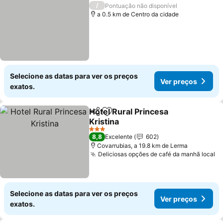
/
Pontuação não disponível
a 0.5 km de Centro da cidade
Selecione as datas para ver os preços
Ver preços
exatos.
Hotel Rural Princesa
Partilhar
Adicionar aos favoritos
Kristina
Ver preços
3 Estrelas
8,8
Excelente
602
Covarrubias, a 19.8 km de Lerma
Deliciosas opções de café da manhã local
Ve
Selecione as datas para ver os preços
Ver preços
exatos.