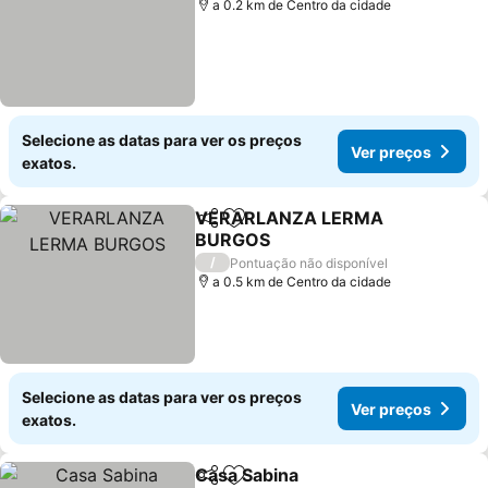
a 0.2 km de Centro da cidade
Selecione as datas para ver os preços
Ver preços
exatos.
VERARLANZA LERMA
Partilhar
Adicionar aos favoritos
BURGOS
Ver preços
/
Pontuação não disponível
a 0.5 km de Centro da cidade
Selecione as datas para ver os preços
Ver preços
exatos.
Casa Sabina
Partilhar
Adicionar aos favoritos
Ver preços