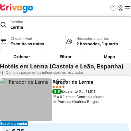
Favoritos
Iniciar
Me
Destino
Lerma
Check-in/out
Hóspedes e quartos
Escolha as datas
2 hóspedes, 1 quarto.
Ordenar
Filtrar
Mapa
Hotéis em Lerma (Castela e Leão, Espanha)
Como os pagamentos influenciam os resultados
Parador de Lerma
Partilhar
Adicionar aos favoritos
Ver preç
4 Estrelas
8,8
Excelente
11.611
a 0.1 km de Centro da cidade
Perto da histórica Burgos
Ver preços
Escolha popular