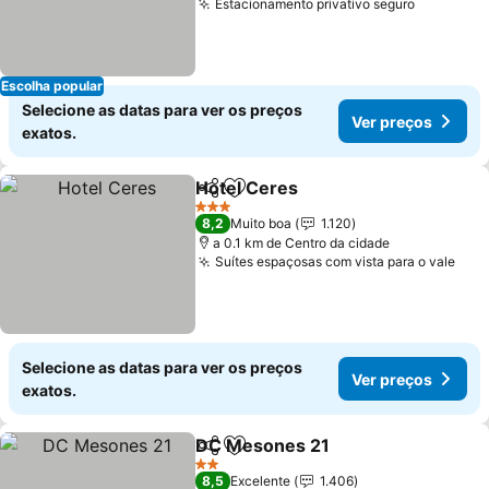
Estacionamento privativo seguro
Ver preç
Escolha popular
Selecione as datas para ver os preços
Ver preços
exatos.
Hotel Ceres
Partilhar
Adicionar aos favoritos
Ver preços
3 Estrelas
8,2
Muito boa
1.120
a 0.1 km de Centro da cidade
Suítes espaçosas com vista para o vale
Ver
Selecione as datas para ver os preços
Ver preços
exatos.
DC Mesones 21
Partilhar
Adicionar aos favoritos
Ver preços
2 Estrelas
8,5
Excelente
1.406