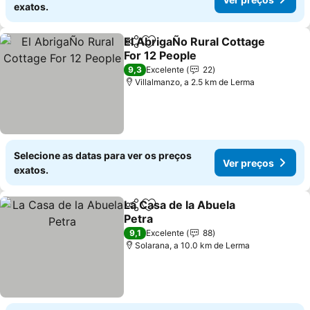
exatos.
El AbrigaÑo Rural Cottage
Partilhar
Adicionar aos favoritos
For 12 People
Ver preços
9,3
Excelente
22
Villalmanzo, a 2.5 km de Lerma
Selecione as datas para ver os preços
Ver preços
exatos.
La Casa de la Abuela
Partilhar
Adicionar aos favoritos
Petra
Ver preços
9,1
Excelente
88
Solarana, a 10.0 km de Lerma