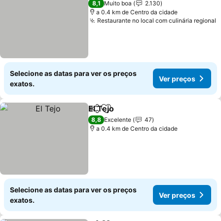
8,1
Muito boa
2.130
a 0.4 km de Centro da cidade
Restaurante no local com culinária regional
V
Selecione as datas para ver os preços
Ver preços
exatos.
El Tejo
Partilhar
Adicionar aos favoritos
Ver preços
8,8
Excelente
47
a 0.4 km de Centro da cidade
Selecione as datas para ver os preços
Ver preços
exatos.