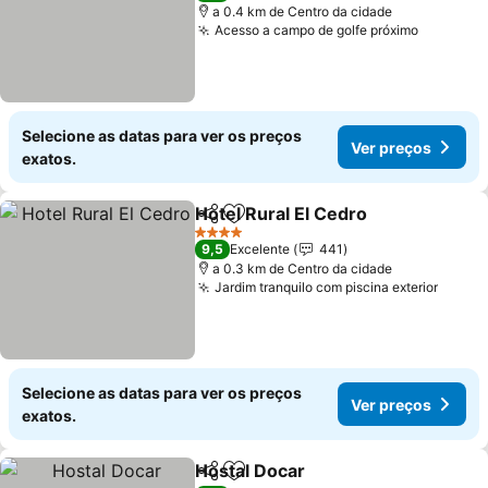
a 0.4 km de Centro da cidade
Acesso a campo de golfe próximo
Ver pre
Selecione as datas para ver os preços
Ver preços
exatos.
Hotel Rural El Cedro
Partilhar
Adicionar aos favoritos
Ver p
4 Estrelas
9,5
Excelente
441
a 0.3 km de Centro da cidade
Jardim tranquilo com piscina exterior
Ver p
Selecione as datas para ver os preços
Ver preços
exatos.
Hostal Docar
Partilhar
Adicionar aos favoritos
Ver preços