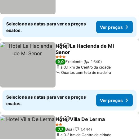
Selecione as datas para ver os preços
Ver preços
exatos.
Hotel La Hacienda de Mi
Partilhar
Adicionar aos favoritos
Senor
Ver preços
3 Estrelas
9,0
Excelente
1.640
a 0.1 km de Centro da cidade
Quartos com teto de madeira
Ver preços
Selecione as datas para ver os preços
Ver preços
exatos.
Hotel Villa De Lerma
Partilhar
Adicionar aos favoritos
Ver p
2 Estrelas
7,7
Boa
1.444
a 0.2 km de Centro da cidade