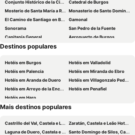
Conjunto Histórico de la Ciudad de Burgos
Catedral de Burgos
Mosterio de Santa María a Real das Huelgas
Monasterio de Santo Domingo de Silos
El Camino de Santiago en Burgos
Gamonal
Sonorama
San Pedro de la Fuente
Capitanía General
Aeropuerto de Burgos
Destinos populares
Bodega El Lagar de Isilla
Palacio Condes de Miranda
Bodegas El Lagar de Isilla
Palacio Ducal
Hotéis em Burgos
Hotéis em Valladolid
Monasterio de San Pedro de Arlanza
Hangar Centro de Creación Musical
Hotéis em Palencia
Hotéis em Miranda do Ebro
Iglesia de San Cosme y San Damián
Estación de Autobuses
Hotéis em Aranda de Duero
Hotéis em Villagonzalo Pedernales
Museo de Burgos
Arco de Fernán González
Hotéis em Arroyo de la Encomienda
Hotéis em Penafiel
Plaza de los Jardines de Don Diego
Puente de Agés
Hotéis em Haro
Iglesia Parroquial de San Esteban de Villafría
Park of the White Fountains
Mais destinos populares
Castillo del Cid
Castrillo del Val, Castela e Leão Hotéis
Zaratán, Castela e Leão Hotéis
Laguna de Duero, Castela e Leão Hotéis
Santo Domingo de Silos, Castela e Leão Hotéis