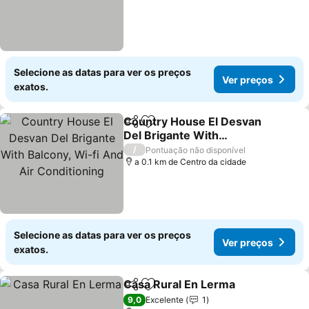
Selecione as datas para ver os preços
Ver preços
exatos.
Country House El Desvan
Partilhar
Adicionar aos favoritos
Del Brigante With
Balcony, Wi-fi And Air
Ver preços
/
Pontuação não disponível
Conditioning
a 0.1 km de Centro da cidade
Selecione as datas para ver os preços
Ver preços
exatos.
Casa Rural En Lerma
Partilhar
Adicionar aos favoritos
Ver p
9,0
Excelente
1