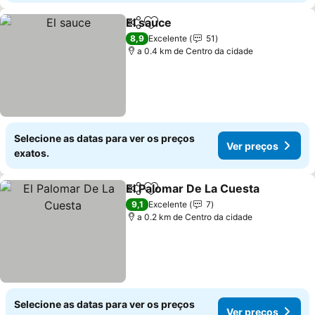
El sauce
Partilhar
Adicionar aos favoritos
Ver preços
8,9
Excelente
51
a 0.4 km de Centro da cidade
Selecione as datas para ver os preços
Ver preços
exatos.
El Palomar De La Cuesta
Partilhar
Adicionar aos favoritos
V
9,1
Excelente
7
a 0.2 km de Centro da cidade
Selecione as datas para ver os preços
Ver preços