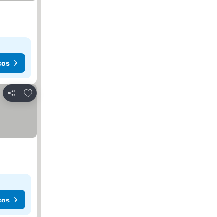
ços
Adicionar aos favoritos
Partilhar
ços