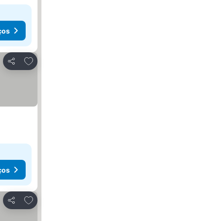
ços
Adicionar aos favoritos
Partilhar
ços
Adicionar aos favoritos
Partilhar