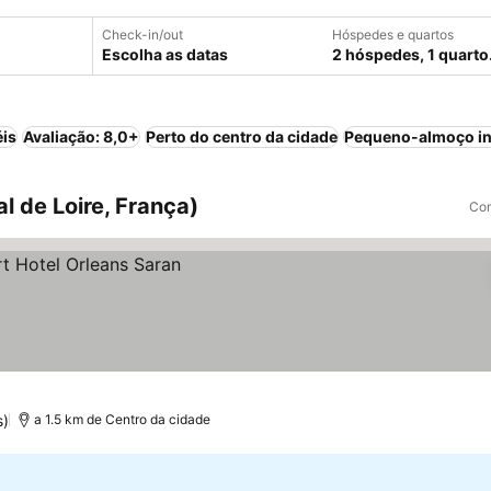
Check-in/out
Hóspedes e quartos
Escolha as datas
2 hóspedes, 1 quarto
éis
Avaliação: 8,0+
Perto do centro da cidade
Pequeno-almoço in
l de Loire, França)
Com
s)
a 1.5 km de Centro da cidade