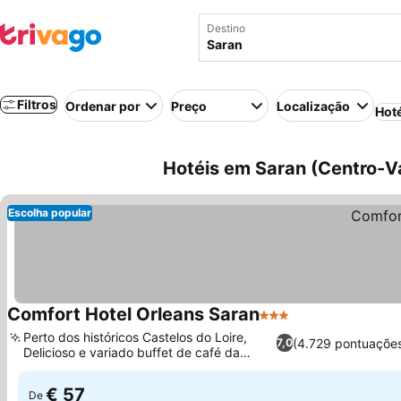
Destino
Filtros
Ordenar por
Preço
Localização
Hot
Hotéis em Saran (Centro-Va
Escolha popular
Comfort Hotel Orleans Saran
3 Estrelas
Perto dos históricos Castelos do Loire,
(4.729 pontuaçõe
7,0
Delicioso e variado buffet de café da
manhã
€ 57
De