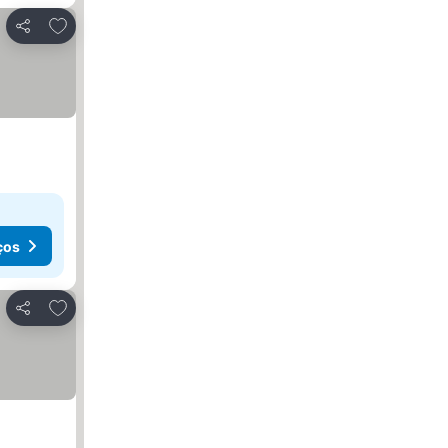
Adicionar aos favoritos
Partilhar
ços
Adicionar aos favoritos
Partilhar