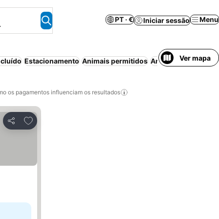
PT · €
Menu
Iniciar sessão
.
Ver mapa
cluído
Estacionamento
Animais permitidos
Ar condicionado
Ca
o os pagamentos influenciam os resultados
Adicionar aos favoritos
Partilhar