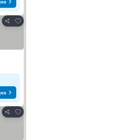
ços
Adicionar aos favoritos
Partilhar
ços
Adicionar aos favoritos
Partilhar