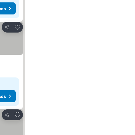
ços
Adicionar aos favoritos
Partilhar
ços
Adicionar aos favoritos
Partilhar