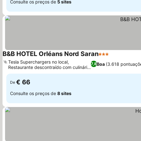
Consulte os preços de
5 sites
B&B HOTEL Orléans Nord Saran
3 Estrelas
Tesla Superchargers no local,
Boa
(3.618 pontuaçõ
7,8
Restaurante descontraído com culinária
francesa
€ 66
De
Consulte os preços de
8 sites