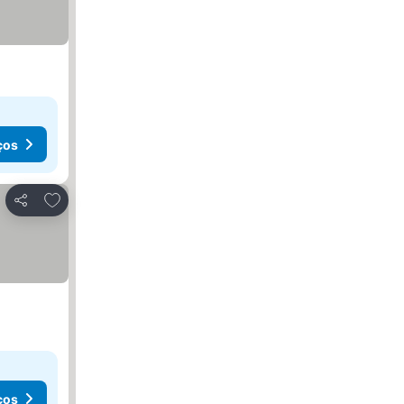
ços
Adicionar aos favoritos
Partilhar
ços