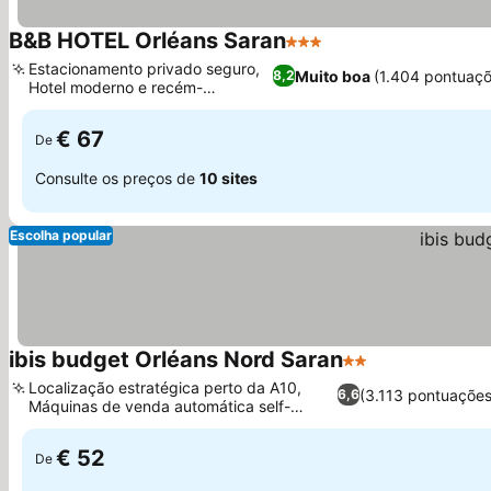
B&B HOTEL Orléans Saran
3 Estrelas
Estacionamento privado seguro,
Muito boa
(1.404 pontuaçõ
8,2
Hotel moderno e recém-
construído
€ 67
De
Consulte os preços de
10 sites
Escolha popular
ibis budget Orléans Nord Saran
2 Estrelas
Localização estratégica perto da A10,
(3.113 pontuações
6,6
Máquinas de venda automática self-
service
€ 52
De