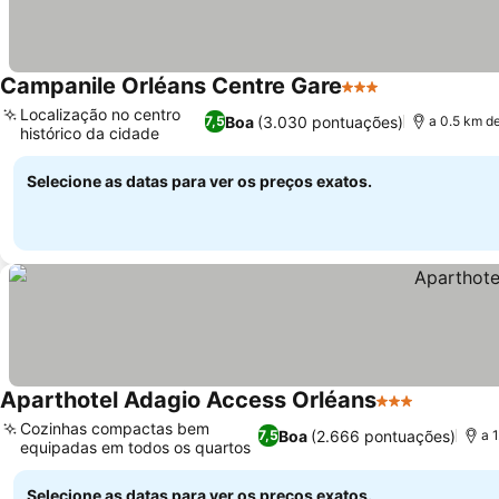
Campanile Orléans Centre Gare
3 Estrelas
Localização no centro
Boa
(3.030 pontuações)
7,5
a 0.5 km d
histórico da cidade
Selecione as datas para ver os preços exatos.
Aparthotel Adagio Access Orléans
3 Estrelas
Cozinhas compactas bem
Boa
(2.666 pontuações)
7,5
a 
equipadas em todos os quartos
Selecione as datas para ver os preços exatos.