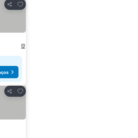
Adicionar aos favoritos
Partilhar
eços
Adicionar aos favoritos
Partilhar