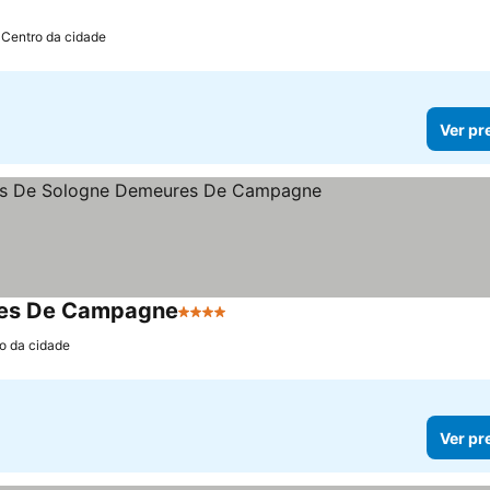
 Centro da cidade
Ver pr
res De Campagne
4 Estrelas
o da cidade
Ver pr