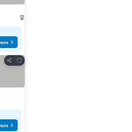
eços
Adicionar aos favoritos
Partilhar
eços