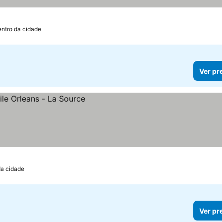
entro da cidade
Ver pr
da cidade
Ver pr