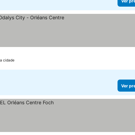
Ver pr
relas
da cidade
Ver pr