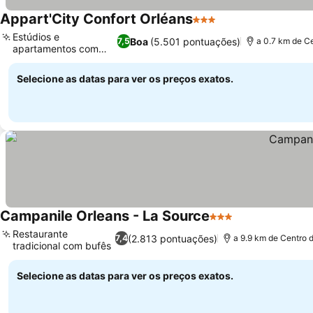
Appart'City Confort Orléans
3 Estrelas
Estúdios e
Boa
(5.501 pontuações)
7,5
a 0.7 km de C
apartamentos com
cozinha
Selecione as datas para ver os preços exatos.
Campanile Orleans - La Source
3 Estrelas
Restaurante
(2.813 pontuações)
7,4
a 9.9 km de Centro 
tradicional com bufês
Selecione as datas para ver os preços exatos.