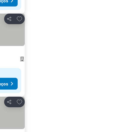
eços
Adicionar aos favoritos
Partilhar
eços
Adicionar aos favoritos
Partilhar