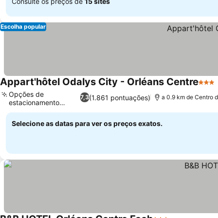
Consulte os preços de
15 sites
Escolha popular
Appart'hôtel Odalys City - Orléans Centre
3 Est
Opções de
(1.861 pontuações)
7,3
a 0.9 km de Centro 
estacionamento
seguro
Selecione as datas para ver os preços exatos.