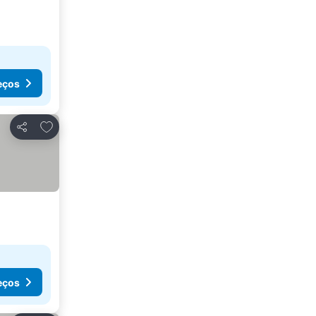
eços
Adicionar aos favoritos
Partilhar
eços