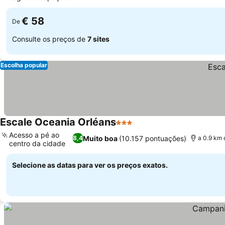
€ 58
De
Consulte os preços de
7 sites
Escolha popular
Escale Oceania Orléans
3 Estrelas
Acesso a pé ao
Muito boa
(10.157 pontuações)
8,4
a 0.9 km 
centro da cidade
Selecione as datas para ver os preços exatos.