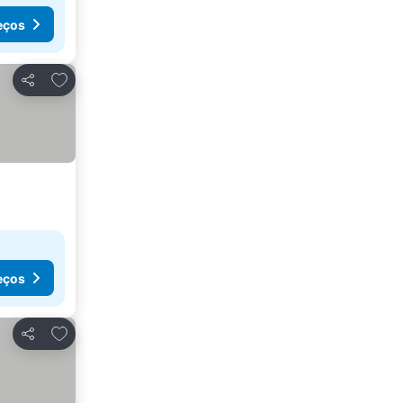
eços
Adicionar aos favoritos
Partilhar
eços
Adicionar aos favoritos
Partilhar