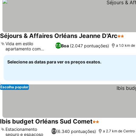
Séjours & Affaires Orléans Jeanne D'Arc
2 Estrel
Vida em estilo
Boa
(2.047 pontuações)
7,5
a 1.0 km de
apartamento com
quitinetes
Selecione as datas para ver os preços exatos.
Escolha popular
Ibis budget Orléans Sud Comet
2 Estrelas
Estacionamento
(6.340 pontuações)
7,1
a 2.7 km de Centro
seguro e espaçoso