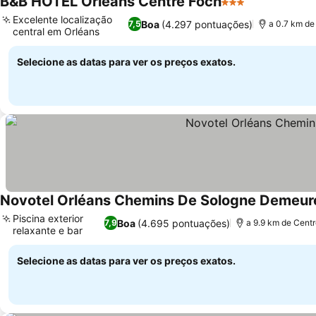
B&B HOTEL Orléans Centre Foch
3 Estrelas
Excelente localização
Boa
(4.297 pontuações)
7,5
a 0.7 km de
central em Orléans
Selecione as datas para ver os preços exatos.
Novotel Orléans Chemins De Sologne Demeu
Piscina exterior
Boa
(4.695 pontuações)
7,9
a 9.9 km de Centr
relaxante e bar
Selecione as datas para ver os preços exatos.