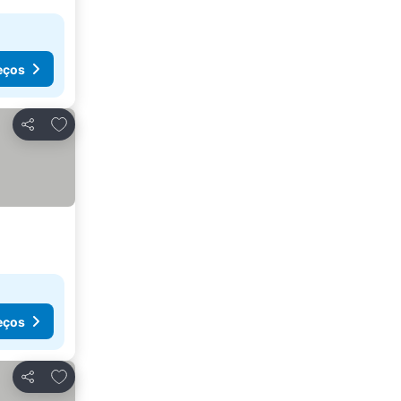
eços
Adicionar aos favoritos
Partilhar
eços
Adicionar aos favoritos
Partilhar