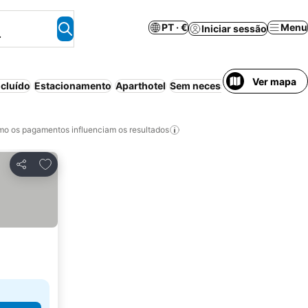
PT · €
Menu
Iniciar sessão
.
Ver mapa
cluído
Estacionamento
Aparthotel
Sem necessidade de pré-pa
o os pagamentos influenciam os resultados
Adicionar aos favoritos
Partilhar