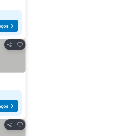
eços
Adicionar aos favoritos
Partilhar
eços
Adicionar aos favoritos
Partilhar