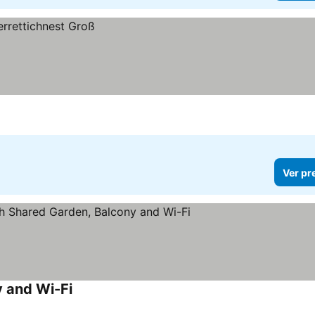
Ver pr
y and Wi-Fi