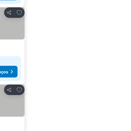
Adicionar aos favoritos
Partilhar
eços
Adicionar aos favoritos
Partilhar