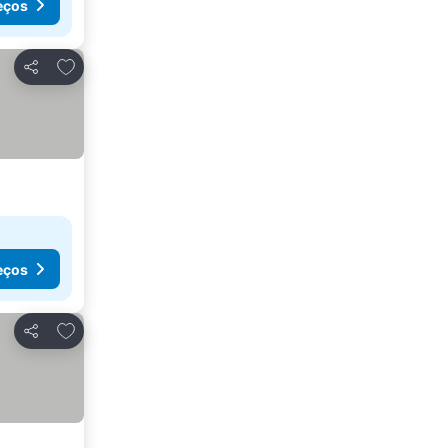
eços
Adicionar aos favoritos
Partilhar
eços
Adicionar aos favoritos
Partilhar