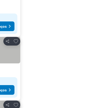
eços
Adicionar aos favoritos
Partilhar
eços
Adicionar aos favoritos
Partilhar