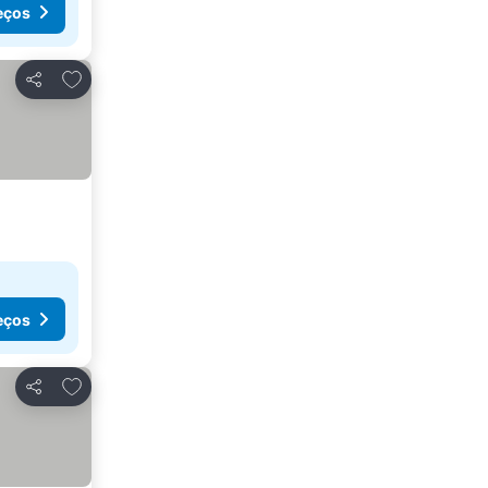
eços
Adicionar aos favoritos
Partilhar
eços
Adicionar aos favoritos
Partilhar