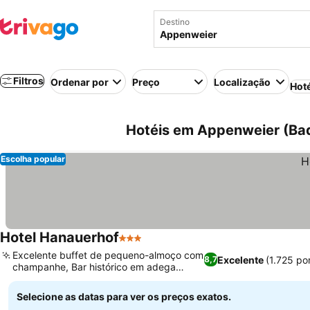
Destino
Filtros
Ordenar por
Preço
Localização
Hot
Hotéis em Appenweier (Ba
Escolha popular
Hotel Hanauerhof
3 Estrelas
Excelente buffet de pequeno-almoço com
Excelente
(1.725 po
8,7
champanhe, Bar histórico em adega
abobadada
Selecione as datas para ver os preços exatos.