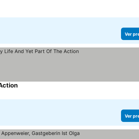
Ver pr
Action
Ver pr