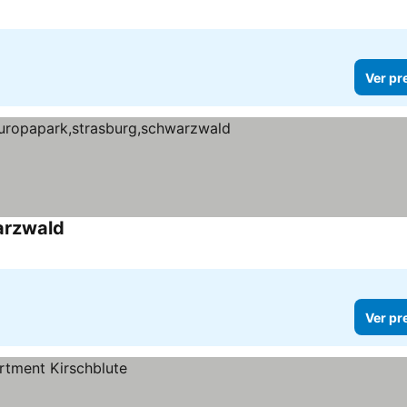
Ver pr
arzwald
Ver pr