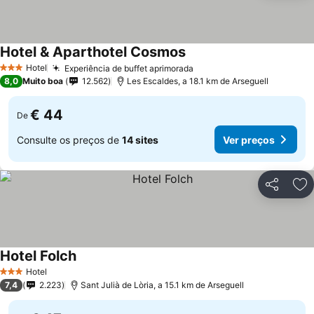
Hotel & Aparthotel Cosmos
Hotel
Experiência de buffet aprimorada
3 Estrelas
8,0
Muito boa
12.562
Les Escaldes, a 18.1 km de Arseguell
€ 44
De
Consulte os preços de
14 sites
Ver preços
Partilhar
Ad
Hotel Folch
Hotel
3 Estrelas
7,4
2.223
Sant Julià de Lòria, a 15.1 km de Arseguell