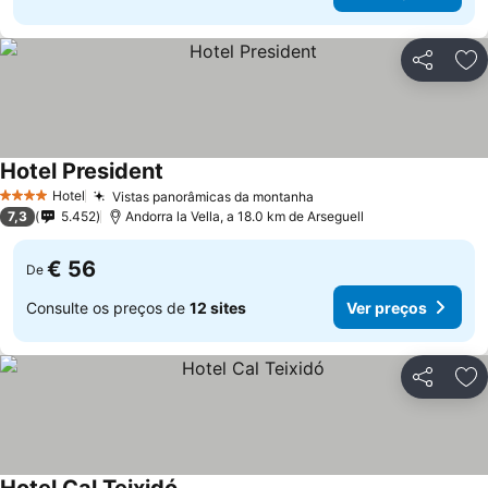
Partilhar
Ad
Hotel President
Hotel
Vistas panorâmicas da montanha
4 Estrelas
7,3
5.452
Andorra la Vella, a 18.0 km de Arseguell
€ 56
De
Consulte os preços de
12 sites
Ver preços
Partilhar
Ad