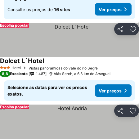
Consulte os preços de
16 sites
Ver preços
Escolha popular
Partilhar
Ad
Dolcet L´Hotel
Hotel
Vistas panorâmicas do vale do rio Segre
3 Estrelas
8,8
Excelente
1.487
Alás Serch, a 6.3 km de Arseguell
Selecione as datas para ver os preços
Ver preços
exatos.
Escolha popular
Partilhar
Ad