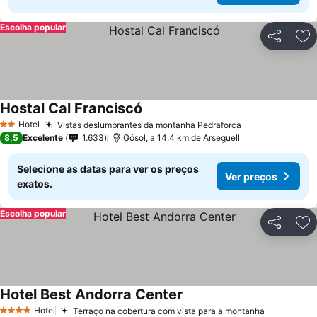
Escolha popular
Partilhar
Ad
Hostal Cal Franciscó
Hotel
Vistas deslumbrantes da montanha Pedraforca
2 Estrelas
8,5
Excelente
1.633
Gósol, a 14.4 km de Arseguell
Selecione as datas para ver os preços
Ver preços
exatos.
Escolha popular
Partilhar
Ad
Hotel Best Andorra Center
Hotel
Terraço na cobertura com vista para a montanha
4 Estrelas