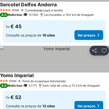
Sercotel Delfos Andorra
Hotel
Comodidades para a família
4 Estrelas
8,0
Muito boa
12.150
Les Escaldes, a 18.0 km de Arseguell
€ 45
De
Consulte os preços de
16 sites
Ver preços
Partilhar
Ad
Yomo Imperial
Hotel
Perto do ecoparque Naturlandia
3 Estrelas
8,0
Muito boa
4.177
Sant Julià de Lòria, a 15.3 km de Arseguell
€ 52
De
Consulte os preços de
12 sites
Ver preços