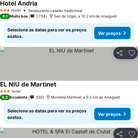
Hotel Andria
Hotel
Restaurante catalão tradicional
3 Estrelas
8,1
Muito boa
1.734
Seo de Urgel, a 10.2 km de Arseguell
Selecione as datas para ver os preços
Ver preços
exatos.
Partilhar
Ad
EL NIU de Martinet
Hotel
3 Estrelas
9,2
Excelente
392
Montellá Martinet, a 9.3 km de Arseguell
Selecione as datas para ver os preços
Ver preços
exatos.
Partilhar
Ad