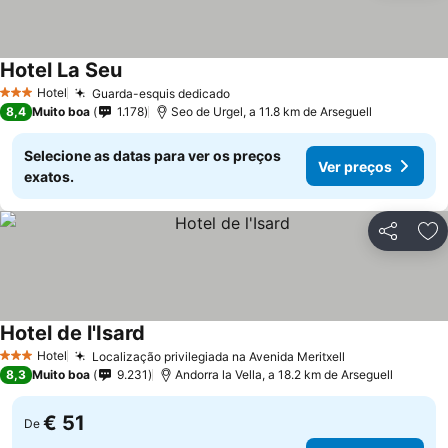
Hotel La Seu
Hotel
Guarda-esquis dedicado
3 Estrelas
8,4
Muito boa
1.178
Seo de Urgel, a 11.8 km de Arseguell
Selecione as datas para ver os preços
Ver preços
exatos.
Partilhar
Ad
Hotel de l'Isard
Hotel
Localização privilegiada na Avenida Meritxell
3 Estrelas
8,3
Muito boa
9.231
Andorra la Vella, a 18.2 km de Arseguell
€ 51
De