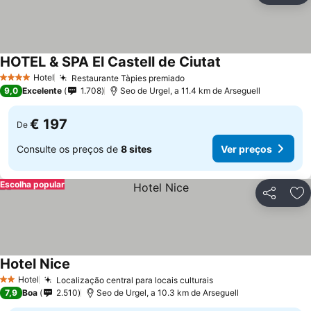
HOTEL & SPA El Castell de Ciutat
Hotel
Restaurante Tàpies premiado
4 Estrelas
9,0
Excelente
1.708
Seo de Urgel, a 11.4 km de Arseguell
€ 197
De
Consulte os preços de
8 sites
Ver preços
Escolha popular
Partilhar
Ad
Hotel Nice
Hotel
Localização central para locais culturais
2 Estrelas
7,9
Boa
2.510
Seo de Urgel, a 10.3 km de Arseguell