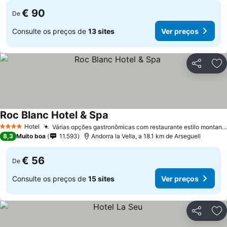
€ 90
De
Consulte os preços de
13 sites
Ver preços
Partilhar
Ad
Roc Blanc Hotel & Spa
Hotel
Várias opções gastronômicas com restaurante estilo montanha
4 Estrelas
8,3
Muito boa
11.593
Andorra la Vella, a 18.1 km de Arseguell
€ 56
De
Consulte os preços de
15 sites
Ver preços
Partilhar
Ad