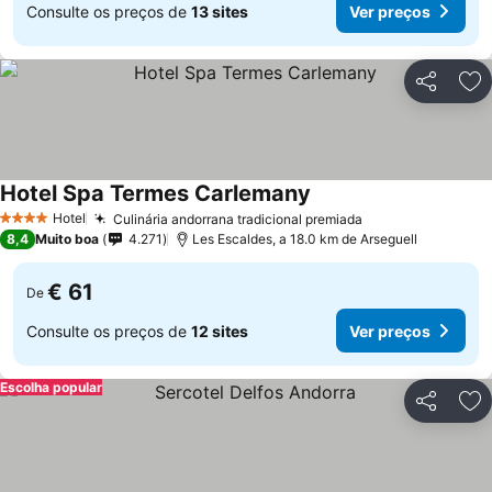
Consulte os preços de
13 sites
Ver preços
Partilhar
Ad
Hotel Spa Termes Carlemany
Hotel
Culinária andorrana tradicional premiada
4 Estrelas
8,4
Muito boa
4.271
Les Escaldes, a 18.0 km de Arseguell
€ 61
De
Consulte os preços de
12 sites
Ver preços
Escolha popular
Partilhar
Ad