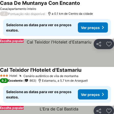
Casa De Muntanya Con Encanto
Casa/apartamento inteiro
/
a 0.1 km de Centro da cidade
Pontuação não disponível
Selecione as datas para ver os preços
Ver preços
exatos.
Escolha popular
Partilhar
Ad
Cal Teixidor l'Hotelet d'Estamariu
Hotel
Cenário autêntico de vila de montanha
3 Estrelas
9,2
Excelente
863
Estamariu, a 5.7 km de Arseguell
Selecione as datas para ver os preços
Ver preços
exatos.
Escolha popular
Partilhar
Ad