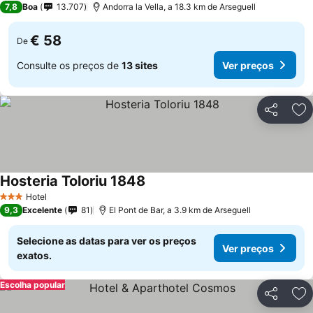
7,8
Boa
13.707
Andorra la Vella, a 18.3 km de Arseguell
€ 58
De
Consulte os preços de
13 sites
Ver preços
Partilhar
Ad
Hosteria Toloriu 1848
Hotel
3 Estrelas
9,3
Excelente
81
El Pont de Bar, a 3.9 km de Arseguell
Selecione as datas para ver os preços
Ver preços
exatos.
Escolha popular
Partilhar
Ad