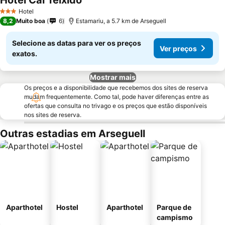
Hotel Cal Teixidó
Hotel
3 Estrelas
8,2
Muito boa
6
Estamariu, a 5.7 km de Arseguell
Selecione as datas para ver os preços
Ver preços
exatos.
Mostrar mais
Os preços e a disponibilidade que recebemos dos sites de reserva
mudam frequentemente. Como tal, pode haver diferenças entre as
ofertas que consulta no trivago e os preços que estão disponíveis
nos sites de reserva.
Outras estadias em Arseguell
Aparthotel
Hostel
Aparthotel
Parque de
campismo