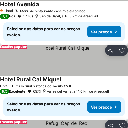
Hotel Avenida
Hotel
Menu de restaurante caseiro e elaborado
1 Estrelas
7,7
Boa
1.410
Seo de Urgel, a 10.3 km de Arseguell
Selecione as datas para ver os preços
Ver preços
exatos.
Escolha popular
Partilhar
Ad
Hotel Rural Cal Miquel
Hotel
Casa rural histórica do século XVIII
8,5
Excelente
697
Valles del Valira, a 11.0 km de Arseguell
Selecione as datas para ver os preços
Ver preços
exatos.
Escolha popular