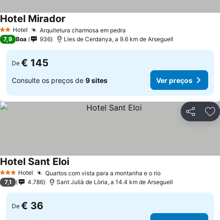
Hotel Mirador
Hotel
Arquitetura charmosa em pedra
2 Estrelas
7,9
Boa
936
Lles de Cerdanya, a 9.6 km de Arseguell
€ 145
De
Consulte os preços de
9 sites
Ver preços
Partilhar
Ad
Hotel Sant Eloi
Hotel
Quartos com vista para a montanha e o rio
3 Estrelas
7,1
4.786
Sant Julià de Lòria, a 14.4 km de Arseguell
€ 36
De