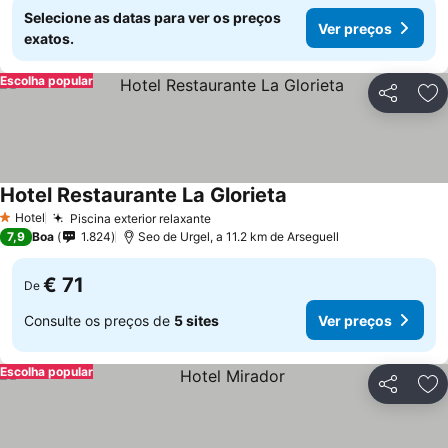
Selecione as datas para ver os preços
Ver preços
exatos.
Escolha popular
Partilhar
Ad
Hotel Restaurante La Glorieta
Hotel
Piscina exterior relaxante
1 Estrelas
7,9
Boa
1.824
Seo de Urgel, a 11.2 km de Arseguell
€ 71
De
Consulte os preços de
5 sites
Ver preços
Escolha popular
Partilhar
Ad