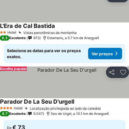
L'Era de Cal Bastida
Hotel
Vistas panorâmicas da montanha
2 Estrelas
9,3
Excelente
972
Estamariu, a 5.7 km de Arseguell
Selecione as datas para ver os preços
Ver preços
exatos.
Escolha popular
Partilhar
Ad
Parador De La Seu D'urgell
Hotel
Localização privilegiada ao lado da catedral
4 Estrelas
8,7
Excelente
5.047
Seo de Urgel, a 10.1 km de Arseguell
€ 73
De