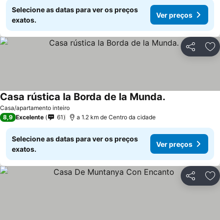
Selecione as datas para ver os preços
Ver preços
exatos.
Partilhar
Ad
Casa rústica la Borda de la Munda.
Casa/apartamento inteiro
8,9
Excelente
61
a 1.2 km de Centro da cidade
Selecione as datas para ver os preços
Ver preços
exatos.
Partilhar
Ad