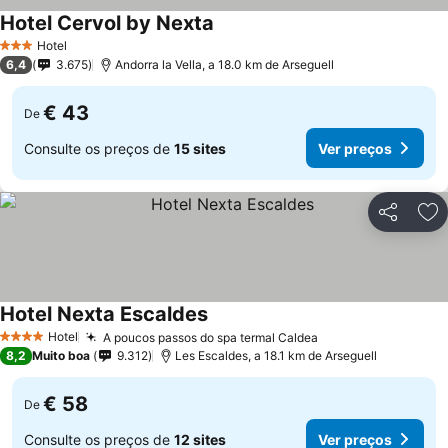
Hotel Cervol by Nexta
Hotel
3 Estrelas
6,4
3.675
Andorra la Vella, a 18.0 km de Arseguell
€ 43
De
Consulte os preços de
15 sites
Ver preços
Partilhar
Ad
Hotel Nexta Escaldes
Hotel
A poucos passos do spa termal Caldea
4 Estrelas
8,2
Muito boa
9.312
Les Escaldes, a 18.1 km de Arseguell
€ 58
De
Consulte os preços de
12 sites
Ver preços