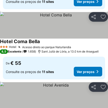
Consulte os preços de
11 sites
Ver preços
Partilhar
Ad
Hotel Coma Bella
Hotel
Acesso direto ao parque Naturlandia
3 Estrelas
8,5
Excelente
1.658
Sant Julià de Lòria, a 13.0 km de Arseguell
€ 55
De
Consulte os preços de
11 sites
Ver preços
Partilhar
Ad