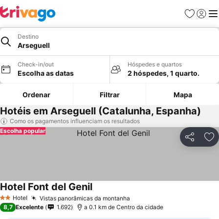
Favoritos
Iniciar
Me
Destino
Arseguell
Check-in/out
Hóspedes e quartos
Escolha as datas
2 hóspedes, 1 quarto.
Ordenar
Filtrar
Mapa
Hotéis em Arseguell (Catalunha, Espanha)
Como os pagamentos influenciam os resultados
Escolha popular
Partilhar
Ad
Hotel Font del Genil
Hotel
Vistas panorâmicas da montanha
2 Estrelas
8,7
Excelente
1.692
a 0.1 km de Centro da cidade