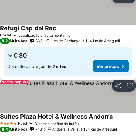
Partilhar
Ad
Refugi Cap del Rec
Hostel
Localização em alta montanha
8,2
Muito boa
833
Lles de Cerdanya, a 11.4 km de Arseguell
€ 80
De
Consulte os preços de
7 sites
Ver preços
Escolha popular
Partilhar
Ad
Suites Plaza Hotel & Wellness Andorra
Hotel
Diversas opções de buffet
5 Estrelas
8,4
Muito boa
7.131
Andorra la Vella, a 18.1 km de Arseguell