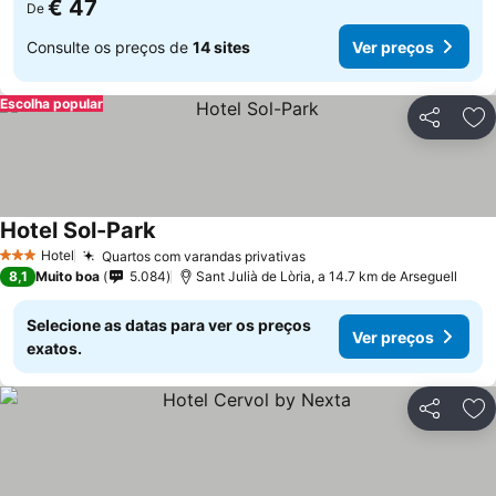
€ 47
De
Consulte os preços de
14 sites
Ver preços
Escolha popular
Partilhar
Ad
Hotel Sol-Park
Hotel
Quartos com varandas privativas
3 Estrelas
8,1
Muito boa
5.084
Sant Julià de Lòria, a 14.7 km de Arseguell
Selecione as datas para ver os preços
Ver preços
exatos.
Partilhar
Ad