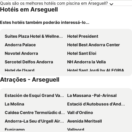
Quais são os melhores hotéis com piscina em Arseguell?
Hotéis em Arseguell
Estes hotéis também poderão interessá-lo...
Suites Plaza Hotel & Wellness Andorra
Hotel President
Andorra Palace
Hotel Best Andorra Center
Novotel Andorra
Hotel Sant Eloi
Sercotel Delfos Andorra
NH Andorra la Vella
Hotel de l'Isard
Hotel Sant Jordi by ALEGRIA
Atrações - Arseguell
Hotel & Aparthotel Cosmos
Hotel Magic Andorra by Nexta
Roc Blanc Hotel & Spa
Hotel Nexta Escaldes
Estación de Esquí Grand Valira
La Massana -Pal-Arinsal
Zenit Diplomatic
Hotel Exe Prisma
La Molina
Estació d'Autobusos d'Andorra
Hotel Folch
Mercure Andorra
Caldea Centre Termolùdic d' Andorra
Vall d'Ordino
Exe Princep
Hotel Panorama
Andorra–La Seu d'Urgell Airport
Avenida Meritxell
Yomo Imperial
Hotel Cervol by Nexta
Funicamp
Vallnord
Hotel Coma Bella
Hotel Pyrénées