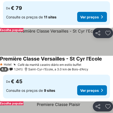
€ 79
De
Consulte os preços de
11 sites
Ver preços
Escolha popular
Partilhar
Ad
Première Classe Versailles - St Cyr l'Ecole
Hotel
Café da manhã caseiro diário em estilo buffet
1 Estrelas
6,8
1.241
Saint-Cyr-l'Ecole, a 3.0 km de Bois-d'Arcy
€ 45
De
Consulte os preços de
9 sites
Ver preços
Escolha popular
Partilhar
Ad