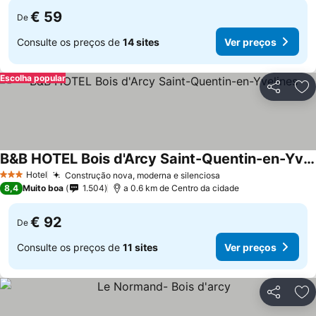
€ 59
De
Consulte os preços de
14 sites
Ver preços
Escolha popular
Partilhar
Ad
B&B HOTEL Bois d'Arcy Saint-Quentin-en-Yvelines
Hotel
Construção nova, moderna e silenciosa
3 Estrelas
8,4
Muito boa
1.504
a 0.6 km de Centro da cidade
€ 92
De
Consulte os preços de
11 sites
Ver preços
Partilhar
Ad