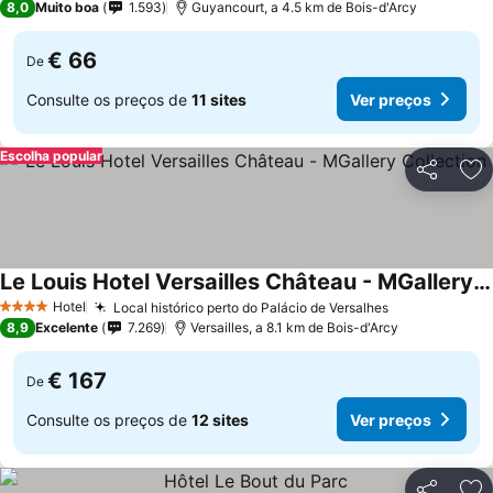
8,0
Muito boa
1.593
Guyancourt, a 4.5 km de Bois-d'Arcy
€ 66
De
Consulte os preços de
11 sites
Ver preços
Escolha popular
Partilhar
Ad
Le Louis Hotel Versailles Château - MGallery Collection
Hotel
Local histórico perto do Palácio de Versalhes
4 Estrelas
8,9
Excelente
7.269
Versailles, a 8.1 km de Bois-d'Arcy
€ 167
De
Consulte os preços de
12 sites
Ver preços