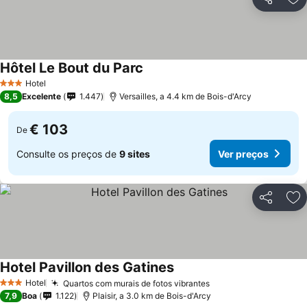
Partilhar
Ad
Hôtel Le Bout du Parc
Hotel
3 Estrelas
8,5
Excelente
1.447
Versailles, a 4.4 km de Bois-d'Arcy
€ 103
De
Consulte os preços de
9 sites
Ver preços
Partilhar
Ad
Hotel Pavillon des Gatines
Hotel
Quartos com murais de fotos vibrantes
3 Estrelas
7,9
Boa
1.122
Plaisir, a 3.0 km de Bois-d'Arcy