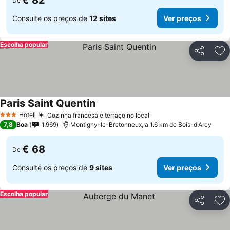
€ 82
De
Consulte os preços de
12 sites
Ver preços
Escolha popular
Partilhar
Ad
Paris Saint Quentin
Hotel
Cozinha francesa e terraço no local
3 Estrelas
7,8
Boa
1.969
Montigny-le-Bretonneux, a 1.6 km de Bois-d'Arcy
€ 68
De
Consulte os preços de
9 sites
Ver preços
Escolha popular
Partilhar
Ad