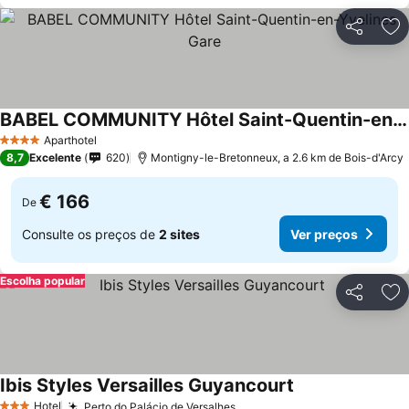
Partilhar
Ad
BABEL COMMUNITY Hôtel Saint-Quentin-en-Yvelines Gare
Aparthotel
4 Estrelas
8,7
Excelente
620
Montigny-le-Bretonneux, a 2.6 km de Bois-d'Arcy
€ 166
De
Consulte os preços de
2 sites
Ver preços
Escolha popular
Partilhar
Ad
Ibis Styles Versailles Guyancourt
Hotel
Perto do Palácio de Versalhes