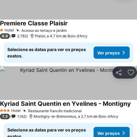
Premiere Classe Plaisir
Hotel
Acesso ao terraço e jardim
1 Estrelas
6,6
2.782
Plaisir, a 4.7 km de Bois-d'Arcy
Selecione as datas para ver os preços
Ver preços
exatos.
Partilhar
Ad
Kyriad Saint Quentin en Yvelines - Montigny
Hotel
Restaurante francês tradicional
3 Estrelas
7,3
1.162
Montigny-le-Bretonneux, a 2.7 km de Bois-d'Arcy
Selecione as datas para ver os preços
Ver preços
exatos.