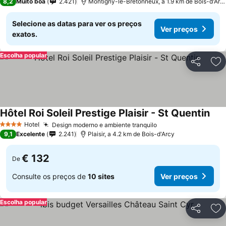
8,2
Muito boa
2.421
Montigny-le-Bretonneux, a 1.9 km de Bois-d'Arcy
Selecione as datas para ver os preços
Ver preços
exatos.
Escolha popular
Partilhar
Ad
Hôtel Roi Soleil Prestige Plaisir - St Quentin
Hotel
Design moderno e ambiente tranquilo
4 Estrelas
9,1
Excelente
2.241
Plaisir, a 4.2 km de Bois-d'Arcy
€ 132
De
Consulte os preços de
10 sites
Ver preços
Escolha popular
Partilhar
Ad