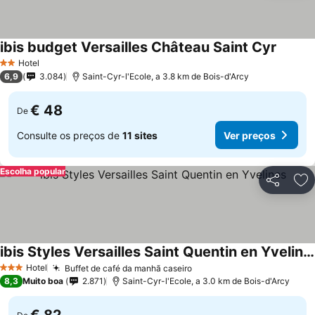
ibis budget Versailles Château Saint Cyr
Hotel
2 Estrelas
6,9
3.084
Saint-Cyr-l'Ecole, a 3.8 km de Bois-d'Arcy
€ 48
De
Consulte os preços de
11 sites
Ver preços
Escolha popular
Partilhar
Ad
ibis Styles Versailles Saint Quentin en Yvelines
Hotel
Buffet de café da manhã caseiro
3 Estrelas
8,3
Muito boa
2.871
Saint-Cyr-l'Ecole, a 3.0 km de Bois-d'Arcy