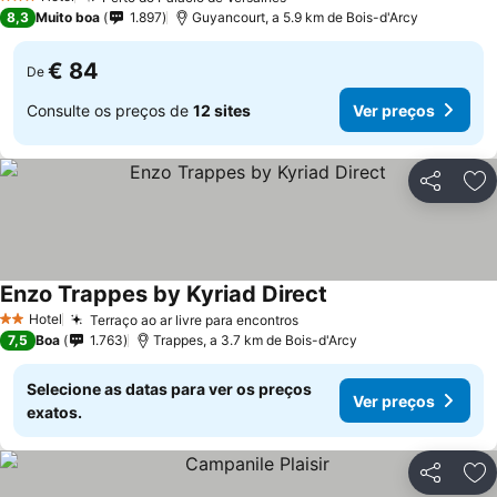
3 Estrelas
8,3
Muito boa
1.897
Guyancourt, a 5.9 km de Bois-d'Arcy
€ 84
De
Consulte os preços de
12 sites
Ver preços
Partilhar
Ad
Enzo Trappes by Kyriad Direct
Hotel
Terraço ao ar livre para encontros
2 Estrelas
7,5
Boa
1.763
Trappes, a 3.7 km de Bois-d'Arcy
Selecione as datas para ver os preços
Ver preços
exatos.
Partilhar
Ad