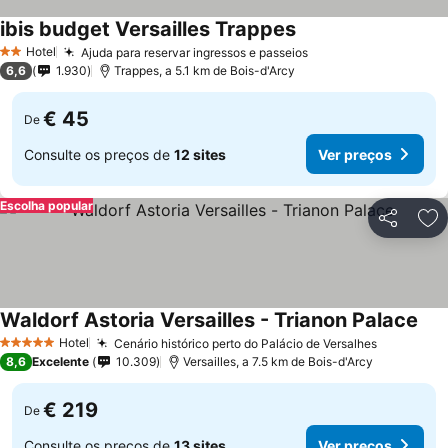
ibis budget Versailles Trappes
Hotel
Ajuda para reservar ingressos e passeios
2 Estrelas
6,6
1.930
Trappes, a 5.1 km de Bois-d'Arcy
€ 45
De
Consulte os preços de
12 sites
Ver preços
Escolha popular
Partilhar
Ad
Waldorf Astoria Versailles - Trianon Palace
Hotel
Cenário histórico perto do Palácio de Versalhes
5 Estrelas
8,6
Excelente
10.309
Versailles, a 7.5 km de Bois-d'Arcy
€ 219
De
Consulte os preços de
13 sites
Ver preços