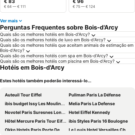
€ 83
€ 96
€ 64
—
€ 111
€ 75
—
€ 124
Ver mais
Perguntas Frequentes sobre Bois-d'Arcy
Quais são os melhores hotéis em Bois-d'Arcy?
Quais são os melhores hotéis de luxo em Bois-d'Arcy?
Quais são os melhores hotéis que aceitam animais de estimação em
Bois-d'Arcy?
Quais são os melhores hotéis com spa em Bois-d'Arcy?
Quais são os melhores hotéis com piscina em Bois-d'Arcy?
Hotéis em Bois-d'Arcy
Estes hotéis também poderão interessá-lo...
Auteuil Tour Eiffel
Pullman Paris La Défense
ibis budget Issy Les Moulineaux Paris Ouest
Melia Paris La Defense
Novotel Paris Suresnes Longchamp
Hotel Eiffel Kennedy
Hôtel Mercure Paris Tour Eiffel Pont Mirabeau
ibis Styles Paris 16 Boulogne
Okko Hotels Paris Porte De Versailles
Le Louis Hotel Versailles Château - MGallery Collection