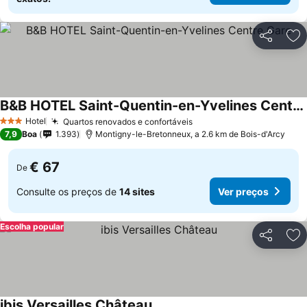
Partilhar
Ad
B&B HOTEL Saint-Quentin-en-Yvelines Centre Gare
Hotel
Quartos renovados e confortáveis
3 Estrelas
7,9
Boa
1.393
Montigny-le-Bretonneux, a 2.6 km de Bois-d'Arcy
€ 67
De
Consulte os preços de
14 sites
Ver preços
Escolha popular
Partilhar
Ad
ibis Versailles Château