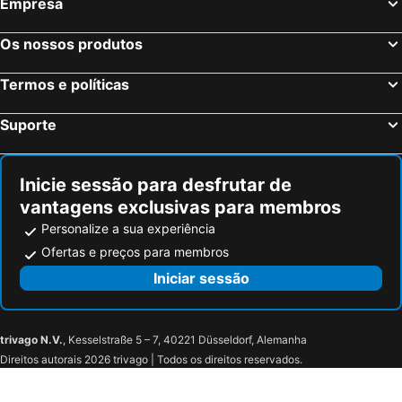
Empresa
Estrasburgo, Alsácia Hotéis
Bordéus, Aquitânia Hotéis
ibis Styles Paris Boulogne Marcel Sembat
Sofitel Paris La Defense
Colmar, Alsácia Hotéis
Evry Est - Saint Germain Les Corbeil
First Inn Hotel Paris Sud Les Ulis
Os nossos produtos
Kraft Hotel
Hotel Albert 1er
Termos e políticas
Suporte
Inicie sessão para desfrutar de
vantagens exclusivas para membros
Personalize a sua experiência
Ofertas e preços para membros
Iniciar sessão
trivago N.V.
, Kesselstraße 5 – 7, 40221 Düsseldorf, Alemanha
Direitos autorais 2026 trivago | Todos os direitos reservados.