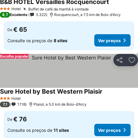
B&B HOTEL Versailles Rocquencourt
Hotel
Buffet de café da manhã à vontade
3 Estrelas
8,7
Excelente
3.322
Rocquencourt, a 7.5 km de Bois-d'Arcy
€ 65
De
Consulte os preços de
8 sites
Ver preços
Escolha popular
Partilhar
Ad
Sure Hotel by Best Western Plaisir
Hotel
3 Estrelas
7,1
1.118
Plaisir, a 5.0 km de Bois-d'Arcy
€ 76
De
Consulte os preços de
11 sites
Ver preços