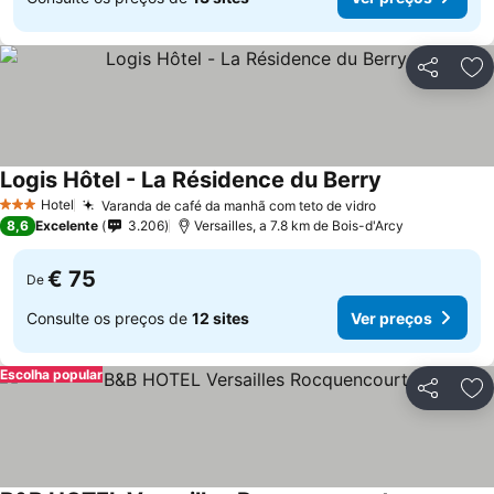
Partilhar
Ad
Logis Hôtel - La Résidence du Berry
Hotel
Varanda de café da manhã com teto de vidro
3 Estrelas
8,6
Excelente
3.206
Versailles, a 7.8 km de Bois-d'Arcy
€ 75
De
Consulte os preços de
12 sites
Ver preços
Escolha popular
Partilhar
Ad