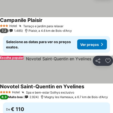
Campanile Plaisir
Hotel
Terraço e jardim para relaxar
3 Estrelas
7,2
1.485
Plaisir, a 4.6 km de Bois-d'Arcy
Selecione as datas para ver os preços
Ver preços
exatos.
Escolha popular
Partilhar
Ad
Novotel Saint-Quentin en Yvelines
Hotel
Spa e bem-estar Sothys exclusivo
4 Estrelas
8,3
Muito boa
2.924
Magny les Hameaux, a 6.7 km de Bois-d'Arcy
€ 110
De