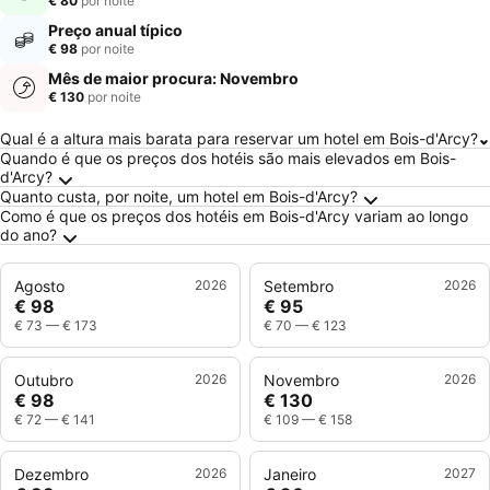
€ 80
por noite
Preço anual típico
€ 98
por noite
Mês de maior procura: Novembro
€ 130
por noite
Perguntas Frequentes sobre Bois-d'Arcy
Qual é a altura mais barata para reservar um hotel em Bois-d'Arcy?
Quando é que os preços dos hotéis são mais elevados em Bois-
d'Arcy?
Quanto custa, por noite, um hotel em Bois-d'Arcy?
Como é que os preços dos hotéis em Bois-d'Arcy variam ao longo
do ano?
Agosto
2026
Setembro
2026
€ 98
€ 95
€ 73
—
€ 173
€ 70
—
€ 123
Outubro
2026
Novembro
2026
€ 98
€ 130
€ 72
—
€ 141
€ 109
—
€ 158
Dezembro
2026
Janeiro
2027