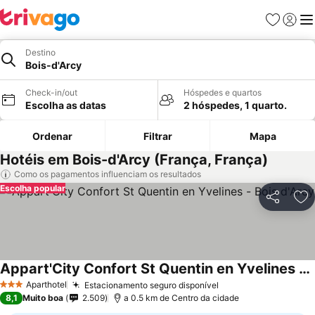
Favoritos
Iniciar
Me
Destino
Bois-d'Arcy
Check-in/out
Hóspedes e quartos
Escolha as datas
2 hóspedes, 1 quarto.
Ordenar
Filtrar
Mapa
Hotéis em Bois-d'Arcy (França, França)
Como os pagamentos influenciam os resultados
Escolha popular
Partilhar
Ad
Appart'City Confort St Quentin en Yvelines - Bois d'Arcy
Aparthotel
Estacionamento seguro disponível
3 Estrelas
8,1
Muito boa
2.509
a 0.5 km de Centro da cidade