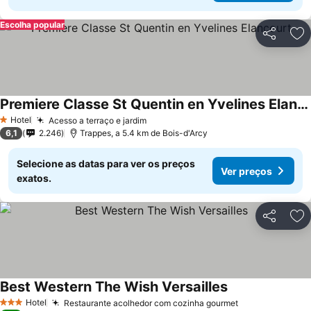
Escolha popular
Partilhar
Ad
Premiere Classe St Quentin en Yvelines Elancourt
Hotel
Acesso a terraço e jardim
1 Estrelas
6,1
2.246
Trappes, a 5.4 km de Bois-d'Arcy
Selecione as datas para ver os preços
Ver preços
exatos.
Partilhar
Ad
Best Western The Wish Versailles
Hotel
Restaurante acolhedor com cozinha gourmet
3 Estrelas