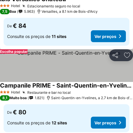
Hotel
Estacionamento seguro no local
3 Estrelas
7,5
Boa
5.963
Versailles, a 8.1 km de Bois-d'Arcy
€ 84
De
Consulte os preços de
11 sites
Ver preços
Escolha popular
Partilhar
Ad
Campanile PRIME - Saint-Quentin-en-Yvelines
Hotel
Restaurante e bar no local
3 Estrelas
8,1
Muito boa
1.821
Saint-Quentin-en-Yvelines, a 2.7 km de Bois-d'Arcy
€ 80
De
Consulte os preços de
12 sites
Ver preços