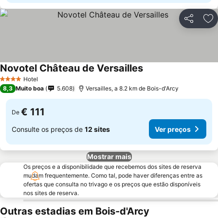
Partilhar
Ad
Novotel Château de Versailles
Hotel
4 Estrelas
8,3
Muito boa
5.608
Versailles, a 8.2 km de Bois-d'Arcy
€ 111
De
Consulte os preços de
12 sites
Ver preços
Mostrar mais
Os preços e a disponibilidade que recebemos dos sites de reserva
mudam frequentemente. Como tal, pode haver diferenças entre as
ofertas que consulta no trivago e os preços que estão disponíveis
nos sites de reserva.
Outras estadias em Bois-d'Arcy