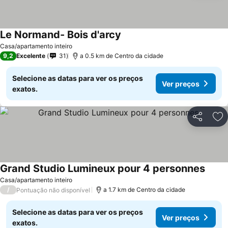
Le Normand- Bois d'arcy
Casa/apartamento inteiro
9,2
Excelente
31
a 0.5 km de Centro da cidade
Selecione as datas para ver os preços
Ver preços
exatos.
Partilhar
Ad
Grand Studio Lumineux pour 4 personnes
Casa/apartamento inteiro
/
a 1.7 km de Centro da cidade
Pontuação não disponível
Selecione as datas para ver os preços
Ver preços
exatos.