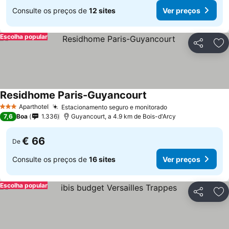
Consulte os preços de
12 sites
Ver preços
Escolha popular
Partilhar
Ad
Residhome Paris-Guyancourt
Aparthotel
Estacionamento seguro e monitorado
3 Estrelas
7,6
Boa
1.336
Guyancourt, a 4.9 km de Bois-d'Arcy
€ 66
De
Consulte os preços de
16 sites
Ver preços
Escolha popular
Partilhar
Ad