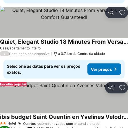
Partilhar
Ad
Quiet, Elegant Studio 18 Minutes From Versailles - Comfort Guaranteed!
Casa/apartamento inteiro
/
a 0.7 km de Centro da cidade
Pontuação não disponível
Selecione as datas para ver os preços
Ver preços
exatos.
Escolha popular
Partilhar
Ad
ibis budget Saint Quentin en Yvelines Velodrome
Hotel
Quartos recém-renovados com ar condicionado
2 Estrelas