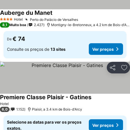
Auberge du Manet
Hotel
Perto do Palácio de Versalhes
4 Estrelas
8,1
Muito boa
2.427
Montigny-le-Bretonneux, a 4.2 km de Bois-d'Arcy
€ 74
De
Consulte os preços de
13 sites
Ver preços
Partilhar
Ad
Premiere Classe Plaisir - Gatines
Hotel
6,0
1.152
Plaisir, a 3.4 km de Bois-d'Arcy
Selecione as datas para ver os preços
Ver preços
exatos.