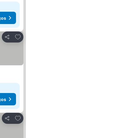
ços
Adicionar aos favoritos
Partilhar
ços
Adicionar aos favoritos
Partilhar