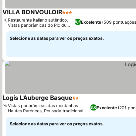
VILLA BONVOULOIR
3 Estrelas
Ver preços
Restaurante italiano autêntico,
Excelente
(509 pontuações
8,6
Vistas panorâmicas do Pic du
Ver preços
Midi
Selecione as datas para ver os preços exatos.
Logis L'Auberge Basque
2 Estrelas
Ver preços
Vistas panorâmicas das montanhas
Excelente
(201 pon
8,6
Hautes Pyrénées, Pousada tradicional do
Ver preços
País Basco
Selecione as datas para ver os preços exatos.