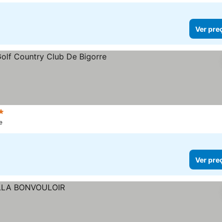
Ver pre
trelas
Ver preços
e
Ver pre