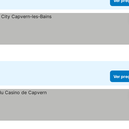
Ver pre
Ver pre