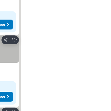
ços
Adicionar aos favoritos
Partilhar
ços