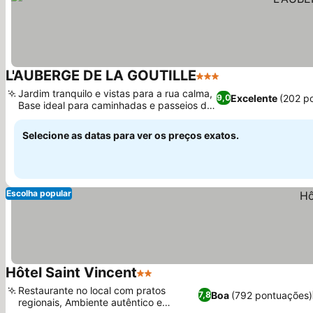
L'AUBERGE DE LA GOUTILLE
3 Estrelas
Ver preços
Jardim tranquilo e vistas para a rua calma,
Excelente
(202 p
9,0
Base ideal para caminhadas e passeios de
Ver preços
bicicleta
Selecione as datas para ver os preços exatos.
Escolha popular
Hôtel Saint Vincent
2 Estrelas
Ver preços
Restaurante no local com pratos
Boa
(792 pontuações)
7,8
regionais, Ambiente autêntico e