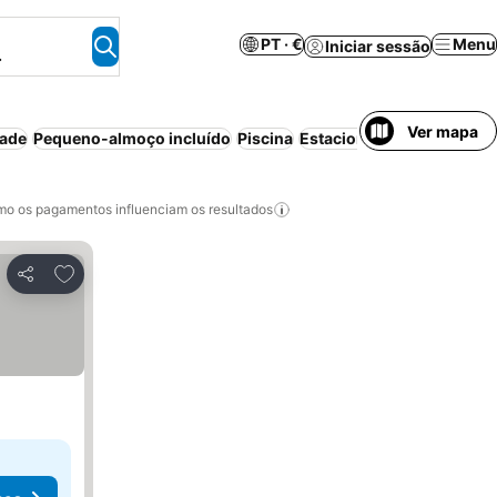
PT · €
Menu
Iniciar sessão
.
Ver mapa
dade
Pequeno-almoço incluído
Piscina
Estacionamento
o os pagamentos influenciam os resultados
Adicionar aos favoritos
Partilhar