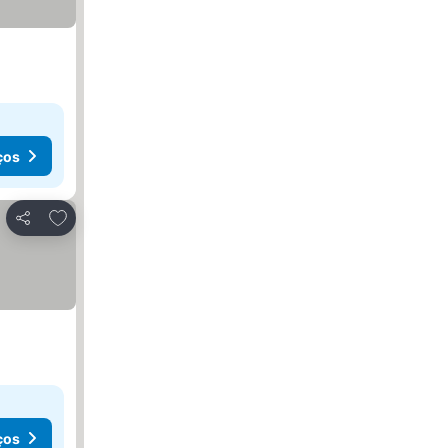
ços
Adicionar aos favoritos
Partilhar
ços