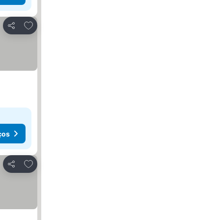
Adicionar aos favoritos
Partilhar
ços
Adicionar aos favoritos
Partilhar