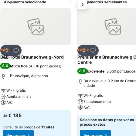
Alojamento selecionado
Alojamentos semelhantes
próximo
Adicionar aos favoritos
Adicionar aos favor
Hotel
Hotel
3 Estrelas
4 Estrelas
Partilhar
Partilhar
B&B Hotel Braunschweig-Nord
Premier Inn Braunschweig C
Centre
8,0
Muito boa
(
4.136 pontuações
)
8,5
Excelente
(
5.560 pontuaçõe
Brunsvique, Alemanha
Brunsvique, a 0.2 km de Centr
cidade
Wi-Fi grátis
Wi-Fi grátis
Aceita animais
Estacionamento
A/C
A/C
€ 135
de
Selecione as datas para ver os
preços exatos.
Consulte os preços de
11 sites
Ver preços
Ver preços