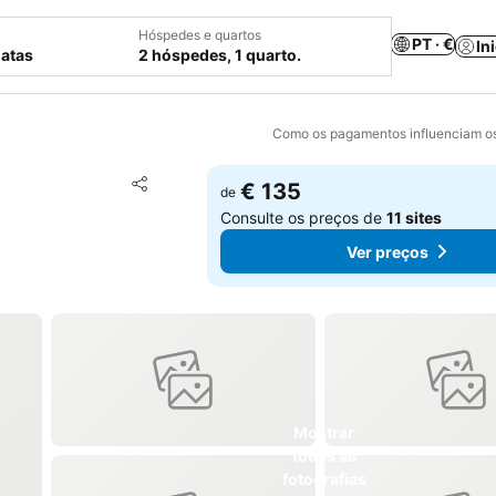
Hóspedes e quartos
PT · €
In
datas
2 hóspedes, 1 quarto.
Como os pagamentos influenciam os
Adicionar aos favoritos
€ 135
de
Partilhar
Consulte os preços de
11 sites
Ver preços