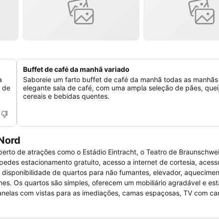
Buffet de café da manhã variado
a
Saboreie um farto buffet de café da manhã todas as manhãs
r de
elegante sala de café, com uma ampla seleção de pães, quei
cereais e bebidas quentes.
Nord
erto de atrações como o Estádio Eintracht, o Teatro de Braunschwei
edes estacionamento gratuito, acesso a internet de cortesia, acess
disponibilidade de quartos para não fumantes, elevador, aqueciment
es. Os quartos são simples, oferecem um mobiliário agradável e es
anelas com vistas para as imediações, camas espaçosas, TV com can
 espelhos.