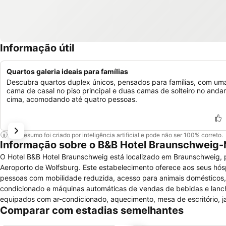
Informação útil
Quartos galeria ideais para famílias
Descubra quartos duplex únicos, pensados para famílias, com um
cama de casal no piso principal e duas camas de solteiro no anda
cima, acomodando até quatro pessoas.
Este resumo foi criado por inteligência artificial e pode não ser 100% correto.
Informação sobre o B&B Hotel Braunschweig-
O Hotel B&B Hotel Braunschweig está localizado em Braunschweig, p
Aeroporto de Wolfsburg. Este estabelecimento oferece aos seus hósp
pessoas com mobilidade reduzida, acesso para animais domésticos, 
condicionado e máquinas automáticas de vendas de bebidas e lanch
equipados com ar-condicionado, aquecimento, mesa de escritório, j
Comparar com estadias semelhantes
satélite, telefone, serviço de despertador e banheiros com duchas e