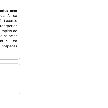
jantes com
ios
. A sua
ácil acesso
ransportes
o rápido ao
a-se pelos
os
e uma
s hóspedes
prestáveis
 Para uma
r um quarto