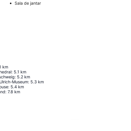
Sala de jantar
1
km
hedral
:
5.1
km
schweig
:
5.2
km
Ulrich-Museum
:
5.3
km
ouse
:
5.4
km
ond
:
7.8
km
Ampliar mapa