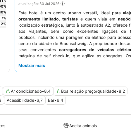
31
%
atualização: 30 Jul 2026
50
%
10
%
Este hotel é um centro urbano versátil, ideal para
via
7
%
orçamento limitado
,
turistas
e quem viaja em
negóc
2
%
localização estratégica, junto à autoestrada A2, oferece f
aos viajantes, bem como excelentes ligações de t
públicos, incluindo uma paragem de elétrico para acess
centro da cidade de Braunschweig. A propriedade destac
seus convenientes
carregadores de veículos elétric
máquina de self check-in, que agiliza as chegadas. O
elogiam consistentemente os
funcionários simpáticos e 
Mostrar mais
e o buffet de pequeno-almoço variado e fresco.
experiência mais tranquila, os hóspedes devem solicita
virado para o lado oposto à autoestrada.
8
Ar condicionado
•
8,4
Boa relação preço/qualidade
•
8,2
8
Acessibilidade
•
6,7
Bar
•
6,4
tos
Aceita animais