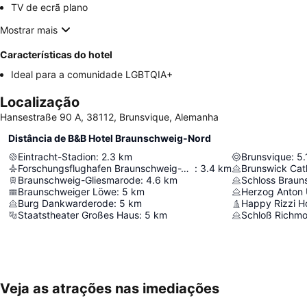
TV de ecrã plano
Mostrar mais
Características do hotel
Ideal para a comunidade LGBTQIA+
Localização
Hansestraße 90 A, 38112, Brunsvique, Alemanha
Distância de B&B Hotel Braunschweig-Nord
Eintracht-Stadion
:
2.3
km
Brunsvique
:
5.
Forschungsflughafen Braunschweig-Wolfsburg
:
3.4
km
Brunswick Cat
Braunschweig-Gliesmarode
:
4.6
km
Schloss Braun
Braunschweiger Löwe
:
5
km
Herzog Anton 
Burg Dankwarderode
:
5
km
Happy Rizzi H
Staatstheater Großes Haus
:
5
km
Schloß Richm
Veja as atrações nas imediações