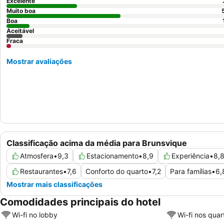
Excelente
Muito boa
Boa
Aceitável
Fraca
Mostrar avaliações
Classificação acima da média para Brunsvique
Atmosfera
•
9,3
Estacionamento
•
8,9
Experiência
•
8,
Restaurantes
•
7,6
Conforto do quarto
•
7,2
Para famílias
•
6,
Mostrar mais classificações
Comodidades principais do hotel
Wi-fi no lobby
Wi-fi nos quar