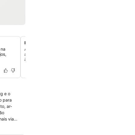
Localização no bairro de Veltenhof
 na
Aproveite uma localização conveniente no bairro de Velt
jos,
apenas 7 km ao norte do centro da cidade, com excelen
à autoestrada A2 e ao transporte público.
g e o
o para
o, ar-
tão
ais via