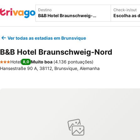
Destino
Check-in/out
Escolha as 
Ver todas as estadias em Brunsvique
B&B Hotel Braunschweig-Nord
Hotel
Muito boa
(
4.136 pontuações
)
8,0
3 Estrelas
Hansestraße 90 A, 38112, Brunsvique, Alemanha