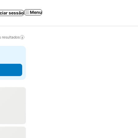
Menu
iciar sessão
 resultados