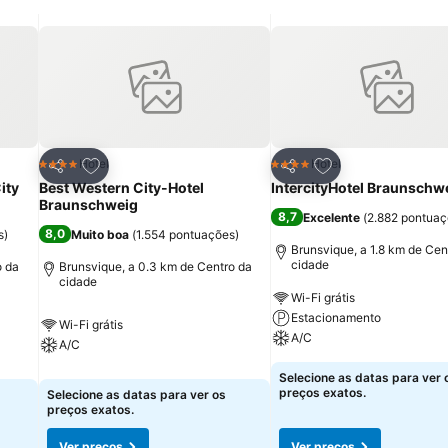
itos
Adicionar aos favoritos
Adicionar aos fav
Hotel
Hotel
4 Estrelas
4 Estrelas
Partilhar
Partilhar
ity
Best Western City-Hotel
IntercityHotel Braunschw
Braunschweig
8,7
Excelente
(
2.882 pontua
8,0
s
)
Muito boa
(
1.554 pontuações
)
Brunsvique, a 1.8 km de Cen
cidade
o da
Brunsvique, a 0.3 km de Centro da
cidade
Wi-Fi grátis
Estacionamento
Wi-Fi grátis
A/C
A/C
Selecione as datas para ver 
preços exatos.
Selecione as datas para ver os
preços exatos.
Ver preços
Ver preços