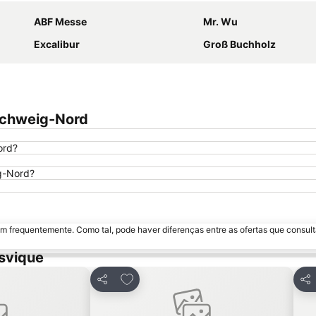
ABF Messe
Mr. Wu
Excalibur
Groß Buchholz
schweig-Nord
ord?
ig-Nord?
m frequentemente. Como tal, pode haver diferenças entre as ofertas que consult
svique
avoritos
Adicionar aos favoritos
Partilhar
Par