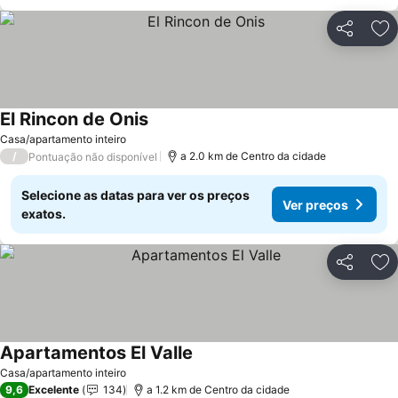
Partilhar
Ad
El Rincon de Onis
Ver preços
Casa/apartamento inteiro
/
a 2.0 km de Centro da cidade
Pontuação não disponível
Selecione as datas para ver os preços
Ver preços
exatos.
Partilhar
Ad
Apartamentos El Valle
Ver preços
Casa/apartamento inteiro
9,6
Excelente
134
a 1.2 km de Centro da cidade