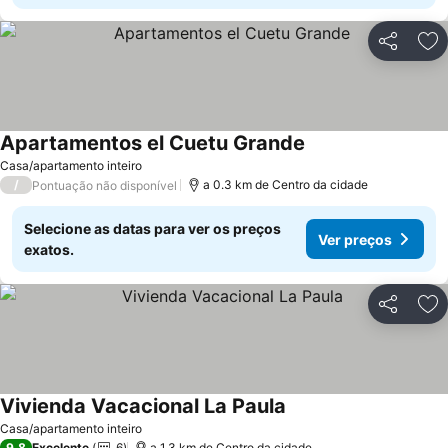
Partilhar
Ad
Apartamentos el Cuetu Grande
Ver preços
Casa/apartamento inteiro
/
a 0.3 km de Centro da cidade
Pontuação não disponível
Selecione as datas para ver os preços
Ver preços
exatos.
Partilhar
Ad
Vivienda Vacacional La Paula
Ver preços
Casa/apartamento inteiro
9,8
Excelente
6
a 1.3 km de Centro da cidade