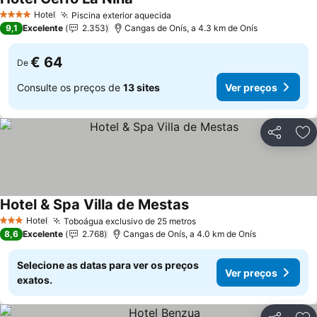
Ver preços
Hotel
Piscina exterior aquecida
Ver preços
4 Estrelas
9,1
Excelente
2.353
Cangas de Onís, a 4.3 km de Onís
€ 64
De
Consulte os preços de
13 sites
Ver preços
Partilhar
Ad
Hotel & Spa Villa de Mestas
Ver preços
Hotel
Toboágua exclusivo de 25 metros
Ver preços
3 Estrelas
8,6
Excelente
2.768
Cangas de Onís, a 4.0 km de Onís
Selecione as datas para ver os preços
Ver preços
exatos.