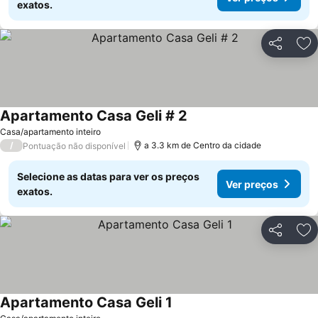
exatos.
Partilhar
Ad
Apartamento Casa Geli # 2
Ver preços
Casa/apartamento inteiro
/
a 3.3 km de Centro da cidade
Pontuação não disponível
Selecione as datas para ver os preços
Ver preços
exatos.
Partilhar
Ad
Apartamento Casa Geli 1
Ver preços