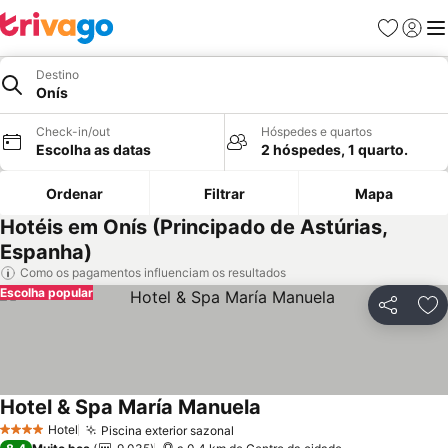
Favoritos
Iniciar
Me
Destino
Onís
Check-in/out
Hóspedes e quartos
Escolha as datas
2 hóspedes, 1 quarto.
Ordenar
Filtrar
Mapa
Hotéis em Onís (Principado de Astúrias,
Espanha)
Como os pagamentos influenciam os resultados
Escolha popular
Partilhar
Ad
Hotel & Spa María Manuela
Ver preços
Hotel
Piscina exterior sazonal
Ver preços
4 Estrelas