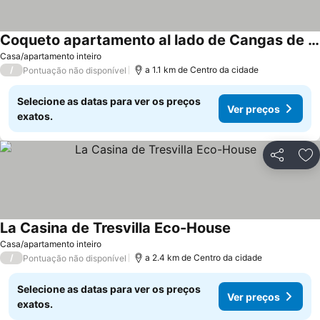
Coqueto apartamento al lado de Cangas de Onis
Ver preços
Casa/apartamento inteiro
/
a 1.1 km de Centro da cidade
Pontuação não disponível
Selecione as datas para ver os preços
Ver preços
exatos.
Partilhar
Ad
La Casina de Tresvilla Eco-House
Ver preços
Casa/apartamento inteiro
/
a 2.4 km de Centro da cidade
Pontuação não disponível
Selecione as datas para ver os preços
Ver preços
exatos.