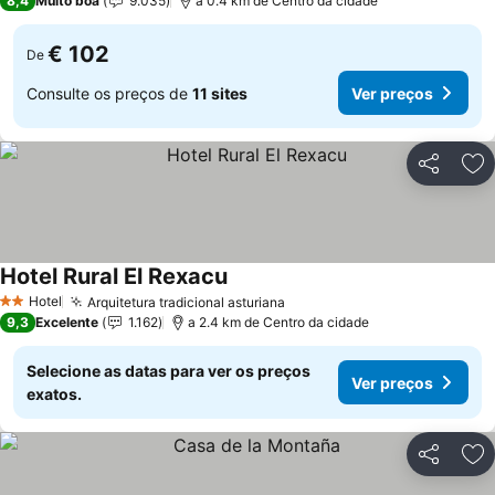
8,4
Muito boa
9.035
a 0.4 km de Centro da cidade
€ 102
De
Consulte os preços de
11 sites
Ver preços
Partilhar
Ad
Hotel Rural El Rexacu
Ver preços
Hotel
Arquitetura tradicional asturiana
Ver preços
2 Estrelas
9,3
Excelente
1.162
a 2.4 km de Centro da cidade
Selecione as datas para ver os preços
Ver preços
exatos.
Partilhar
Ad