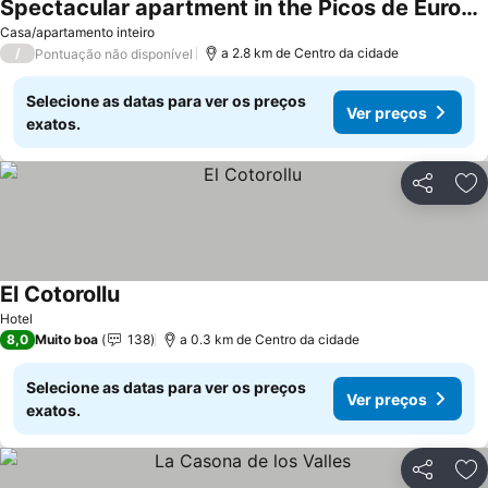
Spectacular apartment in the Picos de Europa, Asturias. Natural Paradise.
Ver preços
Casa/apartamento inteiro
/
a 2.8 km de Centro da cidade
Pontuação não disponível
Selecione as datas para ver os preços
Ver preços
exatos.
Partilhar
Ad
El Cotorollu
Ver preços
Hotel
8,0
Muito boa
138
a 0.3 km de Centro da cidade
Selecione as datas para ver os preços
Ver preços
exatos.
Partilhar
Ad