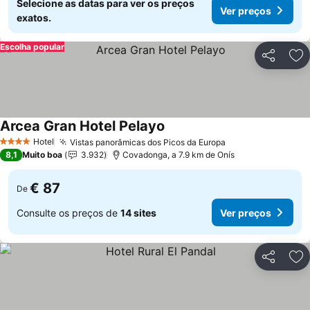
Selecione as datas para ver os preços
Ver preços
exatos.
Escolha popular
Partilhar
Ad
Arcea Gran Hotel Pelayo
Ver preços
Hotel
Vistas panorâmicas dos Picos da Europa
Ver preços
4 Estrelas
8,1
Muito boa
3.932
Covadonga, a 7.9 km de Onís
€ 87
De
Consulte os preços de
14 sites
Ver preços
Partilhar
Ad