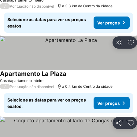
Casa/apartamento inteiro
/
a 3.3 km de Centro da cidade
Pontuação não disponível
Selecione as datas para ver os preços
Ver preços
exatos.
Partilhar
Ad
Apartamento La Plaza
Ver preços
Casa/apartamento inteiro
/
a 0.4 km de Centro da cidade
Pontuação não disponível
Selecione as datas para ver os preços
Ver preços
exatos.
Partilhar
Ad