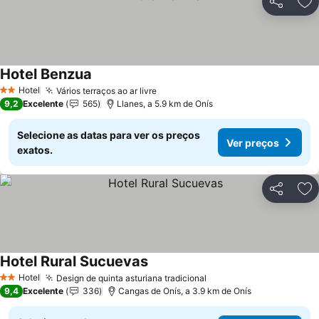
Partilhar
Ad
Hotel Benzua
Ver preços
Hotel
Vários terraços ao ar livre
Ver preços
2 Estrelas
9,2
Excelente
565
Llanes, a 5.9 km de Onís
Selecione as datas para ver os preços
Ver preços
exatos.
Partilhar
Ad
Hotel Rural Sucuevas
Ver preços
Hotel
Design de quinta asturiana tradicional
Ver preços
2 Estrelas
9,4
Excelente
336
Cangas de Onís, a 3.9 km de Onís