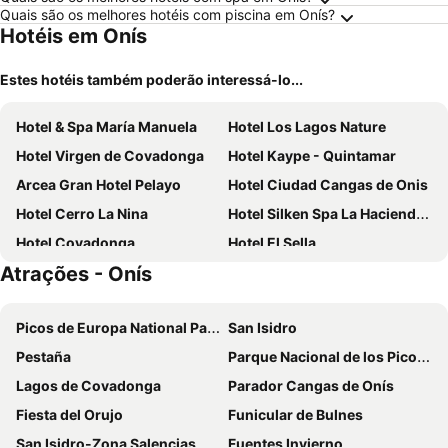
Quais são os melhores hotéis com piscina em Onís?
Hotéis em Onís
Estes hotéis também poderão interessá-lo...
Hotel & Spa María Manuela
Hotel Los Lagos Nature
Hotel Virgen de Covadonga
Hotel Kaype - Quintamar
Arcea Gran Hotel Pelayo
Hotel Ciudad Cangas de Onis
Hotel Cerro La Nina
Hotel Silken Spa La Hacienda de Don Juan
Hotel Covadonga
Hotel El Sella
Atrações - Onís
Hotel Principado De Europa
Hotel Rural El Molino
Hotel Rural Casa de Campo
Hotel Águila Real
Picos de Europa National Park
San Isidro
Parador de Cangas de Onís
Miracielos
Pestaña
Parque Nacional de los Picos de Europa
Conjunto Hotelero La Pasera
Hotel Santa Cruz
Lagos de Covadonga
Parador Cangas de Onís
La Casona de Mestas
La Ruta de Cabrales
Fiesta del Orujo
Funicular de Bulnes
Hotel Granda
Los Acebos Arriondas
San Isidro-Zona Salencias
Fuentes Invierno
Los Acebos Cangas
Hotel La Salmonera