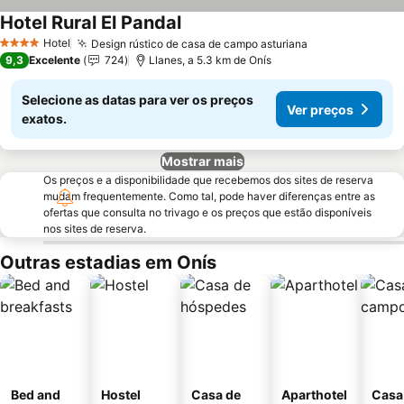
Hotel Rural El Pandal
Ver preços
Hotel
Design rústico de casa de campo asturiana
Ver preços
4 Estrelas
9,3
Excelente
724
Llanes, a 5.3 km de Onís
Selecione as datas para ver os preços
Ver preços
exatos.
Mostrar mais
Os preços e a disponibilidade que recebemos dos sites de reserva
mudam frequentemente. Como tal, pode haver diferenças entre as
ofertas que consulta no trivago e os preços que estão disponíveis
nos sites de reserva.
Outras estadias em Onís
Bed and
Hostel
Casa de
Aparthotel
Casa