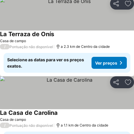
Partilhar
Ad
La Terraza de Onís
Ver preços
Casa de campo
/
a 2.3 km de Centro da cidade
Pontuação não disponível
Selecione as datas para ver os preços
Ver preços
exatos.
Partilhar
Ad
La Casa de Carolina
Ver preços
Casa de campo
/
a 1.1 km de Centro da cidade
Pontuação não disponível