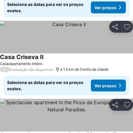
Selecione as datas para ver os preços
Ver preços
exatos.
Partilhar
Ad
Casa Criseva II
Ver preços
Casa/apartamento inteiro
/
a 1.3 km de Centro da cidade
Pontuação não disponível
Selecione as datas para ver os preços
Ver preços
exatos.
Partilhar
Ad