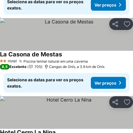
Selecione as datas para ver os preços
Ver preços
exatos.
Partilhar
Ad
La Casona de Mestas
Ver preços
Hotel
Piscina termal natural em uma caverna
Ver preços
2 Estrelas
8,5
Excelente
705
Cangas de Onís, a 3.9 km de Onís
Selecione as datas para ver os preços
Ver preços
exatos.
Partilhar
Ad
Hotel Cerro La Nina