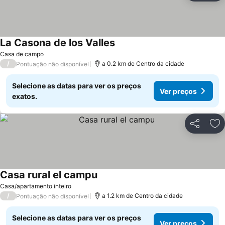
La Casona de los Valles
Ver preços
Casa de campo
/
a 0.2 km de Centro da cidade
Pontuação não disponível
Selecione as datas para ver os preços
Ver preços
exatos.
Partilhar
Ad
Casa rural el campu
Ver preços
Casa/apartamento inteiro
/
a 1.2 km de Centro da cidade
Pontuação não disponível
Selecione as datas para ver os preços
Ver preços