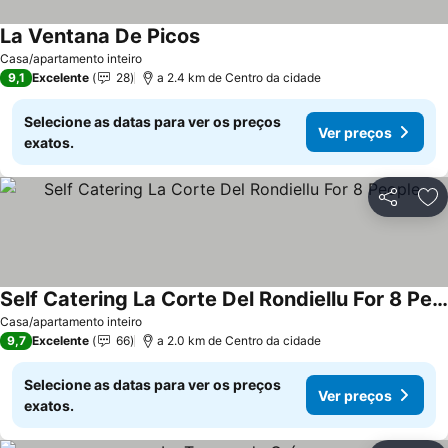
La Ventana De Picos
Ver preços
Casa/apartamento inteiro
9,1
Excelente
28
a 2.4 km de Centro da cidade
Selecione as datas para ver os preços
Ver preços
exatos.
Partilhar
Ad
Self Catering La Corte Del Rondiellu For 8 People
Ver preços
Casa/apartamento inteiro
9,7
Excelente
66
a 2.0 km de Centro da cidade
Selecione as datas para ver os preços
Ver preços
exatos.