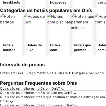
breakfasts
hóspedes
cam
Categorias de hotéis populares em Onís
Hotéis
Hotéis de
Hotéis
Hotéis que
Hoté
baratos
luxo
com
permitem
com 
piscinas
animais
Intervalo de preços
Hotéis em Onís -
Preço máximo
de
‎€ 64
até
‎€ 102
(price per night)
Perguntas Frequentes sobre Onís
Quais são os melhores hotéis em Onís?
Quais são os melhores hotéis de luxo em Onís?
Quais são os melhores hotéis que aceitam animais de estimação em
Onís?
Quais são os melhores hotéis com spa em Onís?