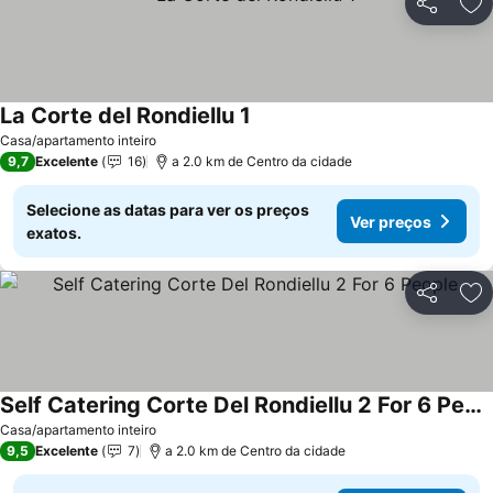
Partilhar
Ad
La Corte del Rondiellu 1
Ver preços
Casa/apartamento inteiro
9,7
Excelente
16
a 2.0 km de Centro da cidade
Selecione as datas para ver os preços
Ver preços
exatos.
Partilhar
Ad
Self Catering Corte Del Rondiellu 2 For 6 People
Ver preços
Casa/apartamento inteiro
9,5
Excelente
7
a 2.0 km de Centro da cidade