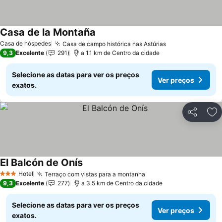
Casa de la Montaña
Ver preços
Casa de hóspedes
Casa de campo histórica nas Astúrias
Ver preços
9,3
Excelente
291
a 1.1 km de Centro da cidade
Selecione as datas para ver os preços
Ver preços
exatos.
Partilhar
Ad
El Balcón de Onís
Ver preços
Hotel
Terraço com vistas para a montanha
Ver preços
3 Estrelas
9,3
Excelente
277
a 3.5 km de Centro da cidade
Selecione as datas para ver os preços
Ver preços
exatos.