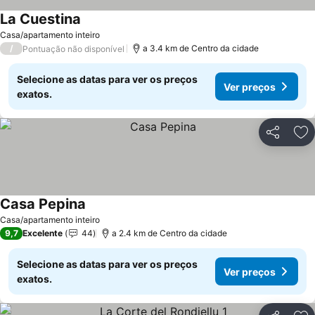
La Cuestina
Ver preços
Casa/apartamento inteiro
/
a 3.4 km de Centro da cidade
Pontuação não disponível
Selecione as datas para ver os preços
Ver preços
exatos.
Partilhar
Ad
Casa Pepina
Ver preços
Casa/apartamento inteiro
9,7
Excelente
44
a 2.4 km de Centro da cidade
Selecione as datas para ver os preços
Ver preços
exatos.