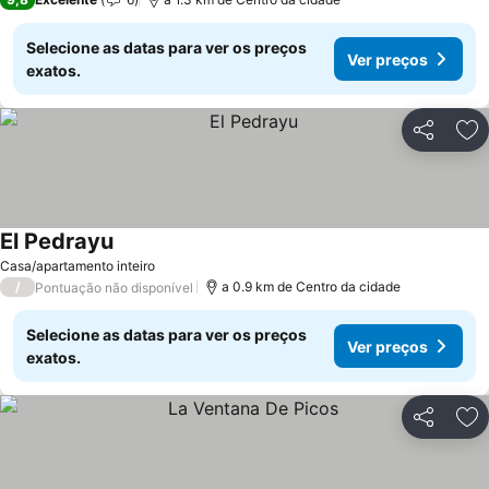
Selecione as datas para ver os preços
Ver preços
exatos.
Partilhar
Ad
El Pedrayu
Ver preços
Casa/apartamento inteiro
/
a 0.9 km de Centro da cidade
Pontuação não disponível
Selecione as datas para ver os preços
Ver preços
exatos.
Partilhar
Ad