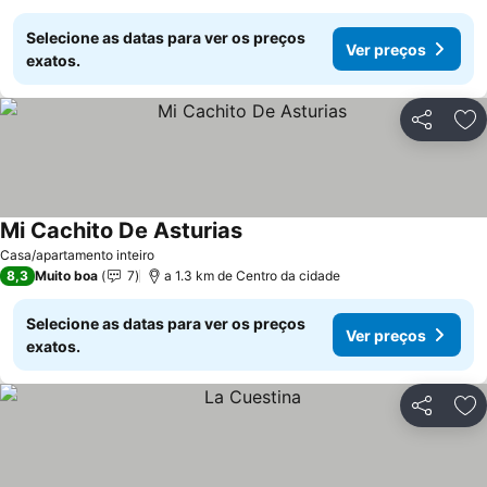
Selecione as datas para ver os preços
Ver preços
exatos.
Partilhar
Ad
Mi Cachito De Asturias
Ver preços
Casa/apartamento inteiro
8,3
Muito boa
7
a 1.3 km de Centro da cidade
Selecione as datas para ver os preços
Ver preços
exatos.
Partilhar
Ad