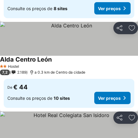
Consulte os preços de
8 sites
Ver preços
Partilhar
Ad
Alda Centro León
Ver preços
Hostel
2 Estrelas
7,2
2.189
a 0.3 km de Centro da cidade
€ 44
De
Consulte os preços de
10 sites
Ver preços
Partilhar
Ad