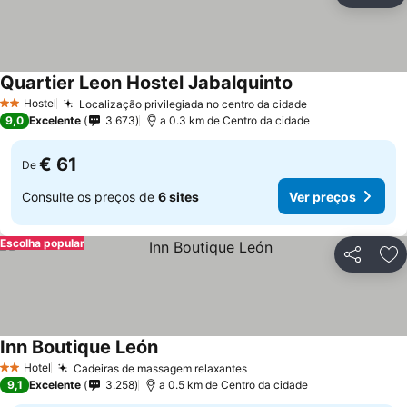
Quartier Leon Hostel Jabalquinto
Ver preços
Hostel
Localização privilegiada no centro da cidade
Ver preços
2 Estrelas
9,0
Excelente
3.673
a 0.3 km de Centro da cidade
€ 61
De
Consulte os preços de
6 sites
Ver preços
Escolha popular
Partilhar
Ad
Inn Boutique León
Ver preços
Hotel
Cadeiras de massagem relaxantes
Ver preços
2 Estrelas
9,1
Excelente
3.258
a 0.5 km de Centro da cidade