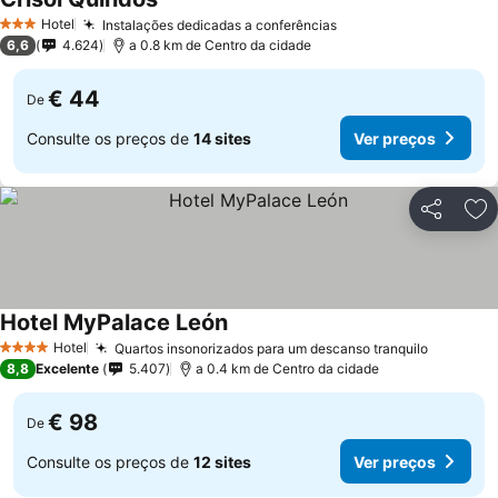
Ver preços
Hotel
Instalações dedicadas a conferências
Ver preços
3 Estrelas
6,6
4.624
a 0.8 km de Centro da cidade
€ 44
De
Consulte os preços de
14 sites
Ver preços
Partilhar
Ad
Hotel MyPalace León
Ver preços
Hotel
Quartos insonorizados para um descanso tranquilo
Ver pre
4 Estrelas
8,8
Excelente
5.407
a 0.4 km de Centro da cidade
€ 98
De
Consulte os preços de
12 sites
Ver preços