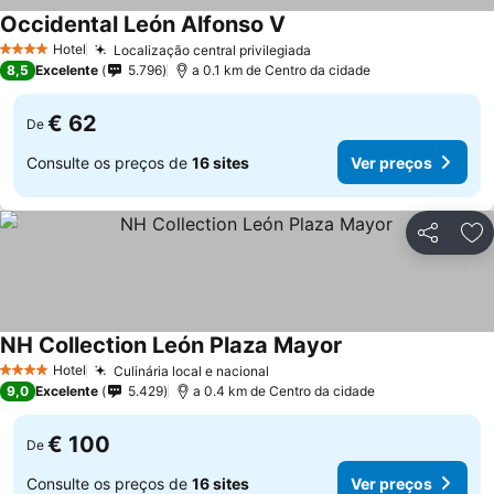
Occidental León Alfonso V
Ver preços
Hotel
Localização central privilegiada
Ver preços
4 Estrelas
8,5
Excelente
5.796
a 0.1 km de Centro da cidade
€ 62
De
Consulte os preços de
16 sites
Ver preços
Partilhar
Ad
NH Collection León Plaza Mayor
Ver preços
Hotel
Culinária local e nacional
Ver preços
4 Estrelas
9,0
Excelente
5.429
a 0.4 km de Centro da cidade
€ 100
De
Consulte os preços de
16 sites
Ver preços