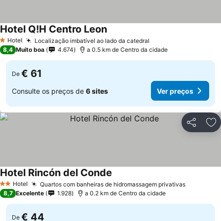
Hotel Q!H Centro Leon
Ver preços
Hotel
Localização imbatível ao lado da catedral
Ver preços
1 Estrelas
8,4
Muito boa
4.674
a 0.5 km de Centro da cidade
€ 61
De
Consulte os preços de
6 sites
Ver preços
Partilhar
Ad
Hotel Rincón del Conde
Ver preços
Hotel
Quartos com banheiras de hidromassagem privativas
Ver preç
2 Estrelas
8,7
Excelente
1.928
a 0.2 km de Centro da cidade
€ 44
De