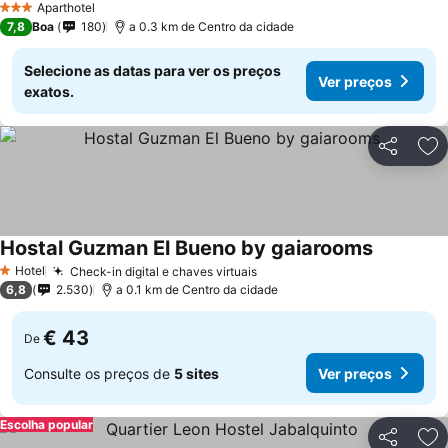
Aparthotel
3 Estrelas
7,8
Boa
180
a 0.3 km de Centro da cidade
Selecione as datas para ver os preços
Ver preços
exatos.
Partilhar
Ad
Hostal Guzman El Bueno by gaiarooms
Ver preço
Hotel
Check-in digital e chaves virtuais
Ver preços
1 Estrelas
6,8
2.530
a 0.1 km de Centro da cidade
€ 43
De
Consulte os preços de
5 sites
Ver preços
Escolha popular
Partilhar
Ad