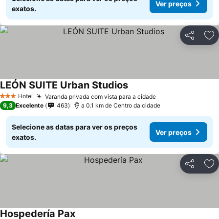
Ver preços
exatos.
Partilhar
Ad
LEÓN SUITE Urban Studios
Ver preços
Hotel
Varanda privada com vista para a cidade
Ver preços
3 Estrelas
9,3
Excelente
463
a 0.1 km de Centro da cidade
Selecione as datas para ver os preços
Ver preços
exatos.
Partilhar
Ad
Hospedería Pax