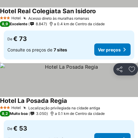
Hotel Real Colegiata San Isidoro
Ver preços
Hotel
Acesso direto às muralhas romanas
Ver preços
3 Estrelas
8,9
Excelente
8.847
a 0.4 km de Centro da cidade
€ 73
De
Consulte os preços de
7 sites
Ver preços
Partilhar
Ad
Hotel La Posada Regia
Ver preços
Hotel
Localização privilegiada na cidade antiga
Ver preços
3 Estrelas
8,2
Muito boa
3.050
a 0.1 km de Centro da cidade
€ 53
De