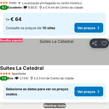
Ver preços
Hotel
Localização privilegiada no centro histórico
Ver preços
3 Estrelas
9,1
Excelente
6.603
a 0.4 km de Centro da cidade
€ 64
De
Consulte os preços de
10 sites
Ver preços
Escolha popular
Partilhar
Ad
Suites La Catedral
Ver preços
Aparthotel
4 Estrelas
7,9
Boa
2.134
a 0.5 km de Centro da cidade
Selecione as datas para ver os preços
Ver preços
exatos.
Mostrar mais