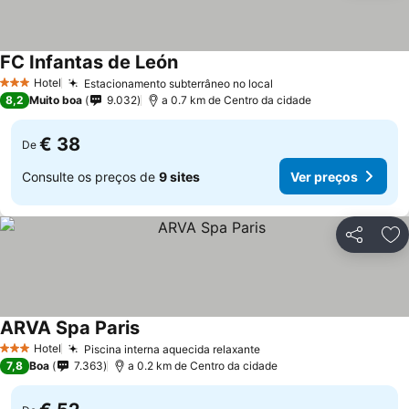
FC Infantas de León
Ver preços
Hotel
Estacionamento subterrâneo no local
Ver preços
3 Estrelas
8,2
Muito boa
9.032
a 0.7 km de Centro da cidade
€ 38
De
Consulte os preços de
9 sites
Ver preços
Partilhar
Ad
ARVA Spa Paris
Ver preços
Hotel
Piscina interna aquecida relaxante
Ver preços
3 Estrelas
7,8
Boa
7.363
a 0.2 km de Centro da cidade