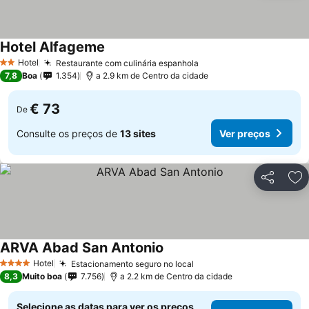
Hotel Alfageme
Ver preços
Hotel
Restaurante com culinária espanhola
Ver preços
2 Estrelas
7,8
Boa
1.354
a 2.9 km de Centro da cidade
€ 73
De
Consulte os preços de
13 sites
Ver preços
Partilhar
Ad
ARVA Abad San Antonio
Ver preços
Hotel
Estacionamento seguro no local
Ver preços
4 Estrelas
8,3
Muito boa
7.756
a 2.2 km de Centro da cidade
Selecione as datas para ver os preços