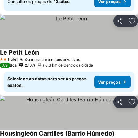
Consulte os preços de
13 sites
Ver preços
Partilhar
Ad
Le Petit León
Ver preços
Hotel
Quartos com terraços privativos
Ver preços
2 Estrelas
7,9
Boa
2.167
a 0.3 km de Centro da cidade
Selecione as datas para ver os preços
Ver preços
exatos.
Partilhar
Ad
Housingleón Cardiles (Barrio Húmedo)
Ver preço