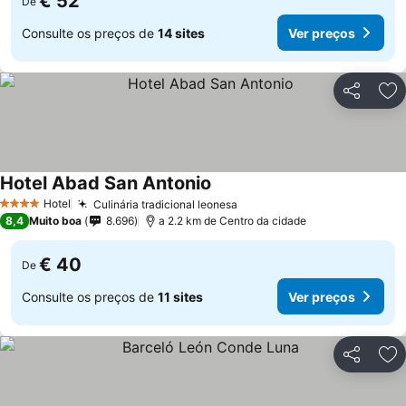
€ 52
De
Consulte os preços de
14 sites
Ver preços
Partilhar
Ad
Hotel Abad San Antonio
Ver preços
Hotel
Culinária tradicional leonesa
Ver preços
4 Estrelas
8,4
Muito boa
8.696
a 2.2 km de Centro da cidade
€ 40
De
Consulte os preços de
11 sites
Ver preços
Partilhar
Ad