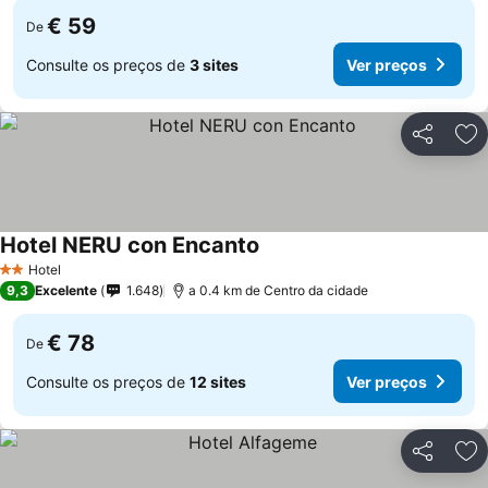
€ 59
De
Consulte os preços de
3 sites
Ver preços
Partilhar
Ad
Hotel NERU con Encanto
Ver preços
Hotel
2 Estrelas
9,3
Excelente
1.648
a 0.4 km de Centro da cidade
€ 78
De
Consulte os preços de
12 sites
Ver preços
Partilhar
Ad