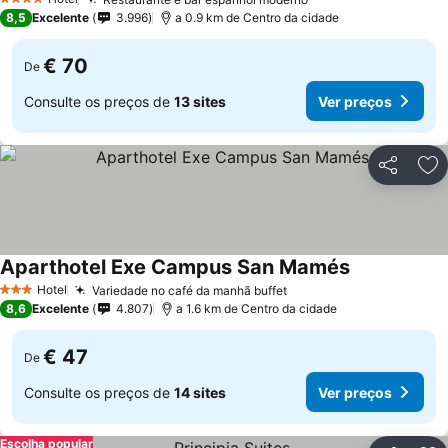
Ver preços
4 Estrelas
8,5
Excelente
3.996
a 0.9 km de Centro da cidade
€ 70
De
Consulte os preços de
13 sites
Ver preços
Partilhar
Ad
Aparthotel Exe Campus San Mamés
Ver preços
Hotel
Variedade no café da manhã buffet
Ver preços
3 Estrelas
8,6
Excelente
4.807
a 1.6 km de Centro da cidade
€ 47
De
Consulte os preços de
14 sites
Ver preços
Escolha popular