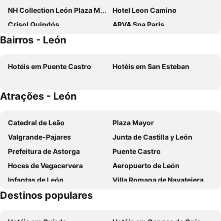
NH Collection León Plaza Mayor
Hotel Leon Camino
Crisol Quindós
ARVA Spa Paris
Bairros - León
Hotel Silken Luis de León
Occidental León Alfonso V
AC Hotel Leon San Antonio
Hotel MyPalace León
Hotéis em Puente Castro
Hotéis em San Esteban
FC Infantas de León
Domus Oncinae
Hotel Alda Vía León
ARVA Abad San Antonio
Atrações - León
Hotel Rincón del Conde
Reina
Hotel Camino Real
Parador de León
Catedral de Leão
Plaza Mayor
Hotel Q!H Centro Leon
Hotel Real Colegiata San Isidoro
Valgrande-Pajares
Junta de Castilla y León
Hotel NERU con Encanto
Hotel Alfageme
Prefeitura de Astorga
Puente Castro
Hospedería Pax
Hotel VillaPaloma
Hoces de Vegacervera
Aeropuerto de León
Hotel Avenida III
Hotel La Posada Regia
Infantas de León
Villa Romana de Navatejera
Hostal Libertad
Inn Boutique León
Destinos populares
San Esteban
Supernova Indie Weekend
Hostal Julio Cesar
Hostal Guzman El Bueno by gaiarooms
Bairro úmido / molhado
Ayuntamiento
Hostal Restaurante Central
Palacete Colonial