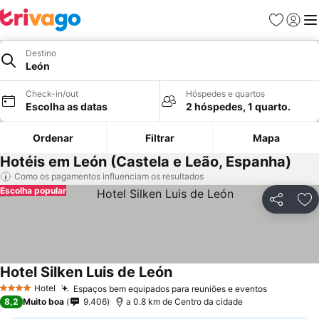
Favoritos
Iniciar
Me
Destino
León
Check-in/out
Hóspedes e quartos
Escolha as datas
2 hóspedes, 1 quarto.
Ordenar
Filtrar
Mapa
Hotéis em León (Castela e Leão, Espanha)
Como os pagamentos influenciam os resultados
Escolha popular
Partilhar
Ad
Hotel Silken Luis de León
Ver preços
Hotel
Espaços bem equipados para reuniões e eventos
Ver preço
4 Estrelas
8,2
Muito boa
9.406
a 0.8 km de Centro da cidade