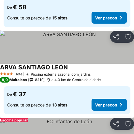
€ 58
De
Consulte os preços de
15 sites
Ver preços
Partilhar
Ad
ARVA SANTIAGO LEÓN
Ver preços
Hotel
Piscina externa sazonal com jardins
Ver preços
4 Estrelas
8,0
Muito boa
8.119
a 4.0 km de Centro da cidade
€ 37
De
Consulte os preços de
13 sites
Ver preços
Escolha popular
Partilhar
Ad