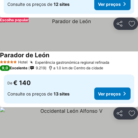
Consulte os preços de
12 sites
Ver preços
Escolha popular
Partilhar
Ad
Parador de León
Ver preços
Hotel
Experiência gastronómica regional refinada
Ver preços
5 Estrelas
9,0
Excelente
9.219
a 1.0 km de Centro da cidade
€ 140
De
Consulte os preços de
13 sites
Ver preços
Partilhar
Ad