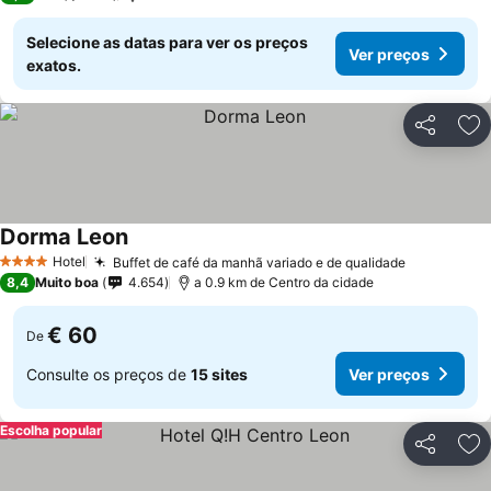
Selecione as datas para ver os preços
Ver preços
exatos.
Partilhar
Ad
Dorma Leon
Ver preços
Hotel
Buffet de café da manhã variado e de qualidade
Ver preço
4 Estrelas
8,4
Muito boa
4.654
a 0.9 km de Centro da cidade
€ 60
De
Consulte os preços de
15 sites
Ver preços
Escolha popular
Partilhar
Ad