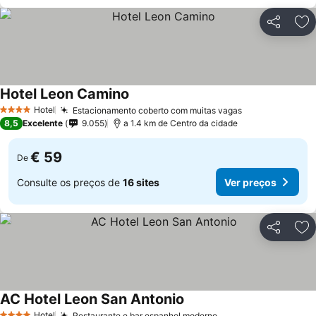
Partilhar
Ad
Hotel Leon Camino
Ver preços
Hotel
Estacionamento coberto com muitas vagas
Ver preços
4 Estrelas
8,5
Excelente
9.055
a 1.4 km de Centro da cidade
€ 59
De
Consulte os preços de
16 sites
Ver preços
Partilhar
Ad
AC Hotel Leon San Antonio
Ver preços
Hotel
Restaurante e bar espanhol moderno