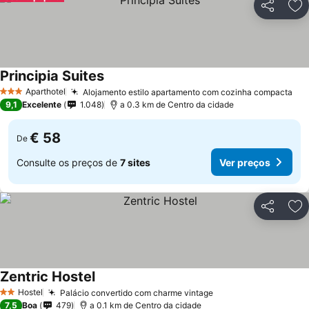
Partilhar
Ad
Principia Suites
Ver preços
Aparthotel
Alojamento estilo apartamento com cozinha compacta
Ver
3 Estrelas
9,1
Excelente
1.048
a 0.3 km de Centro da cidade
€ 58
De
Consulte os preços de
7 sites
Ver preços
Partilhar
Ad
Zentric Hostel
Ver preços
Hostel
Palácio convertido com charme vintage
Ver preços
2 Estrelas
7,5
Boa
479
a 0.1 km de Centro da cidade