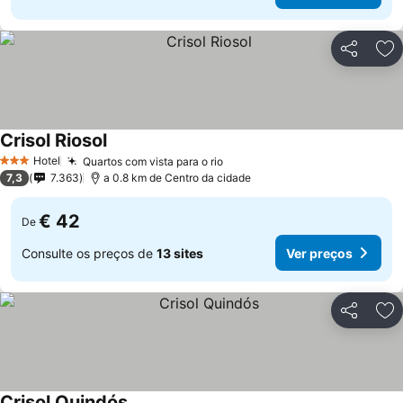
Partilhar
Ad
Crisol Riosol
Ver preços
Hotel
Quartos com vista para o rio
Ver preços
3 Estrelas
7,3
7.363
a 0.8 km de Centro da cidade
€ 42
De
Consulte os preços de
13 sites
Ver preços
Partilhar
Ad
Crisol Quindós