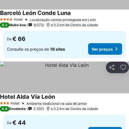
Barceló León Conde Luna
Ver preços
Hotel
Localização central privilegiada em León
Ver preços
4 Estrelas
8,2
Muito boa
9.072
a 0.2 km de Centro da cidade
€ 66
De
Consulte os preços de
16 sites
Ver preços
Partilhar
Ad
Hotel Alda Vía León
Ver preços
Hotel
Ambiente tradicional na sala de jantar
Ver preços
3 Estrelas
8,8
Excelente
2.350
a 0.2 km de Centro da cidade
€ 44
De