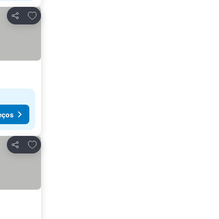
Adicionar aos favoritos
Partilhar
eços
Adicionar aos favoritos
Partilhar