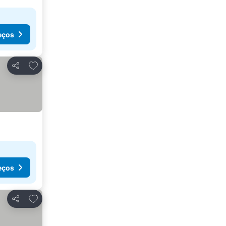
eços
Adicionar aos favoritos
Partilhar
eços
Adicionar aos favoritos
Partilhar