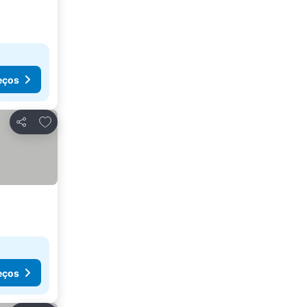
eços
Adicionar aos favoritos
Partilhar
eços