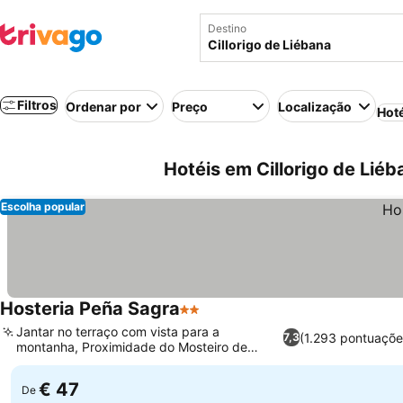
Destino
Filtros
Ordenar por
Preço
Localização
Hot
Hotéis em Cillorigo de Lié
Escolha popular
Hosteria Peña Sagra
2 Estrelas
Jantar no terraço com vista para a
(1.293 pontuaçõe
7,3
montanha, Proximidade do Mosteiro de
Santo Toribio
€ 47
De