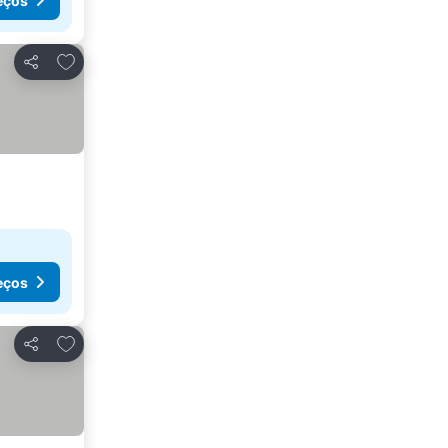
eços
Adicionar aos favoritos
Partilhar
eços
Adicionar aos favoritos
Partilhar