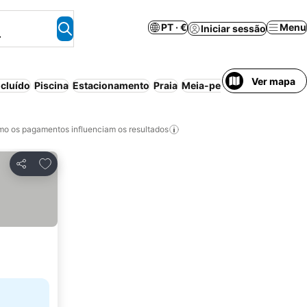
PT · €
Menu
Iniciar sessão
.
Ver mapa
cluído
Piscina
Estacionamento
Praia
Meia-pensão
Aparthotel
o os pagamentos influenciam os resultados
Adicionar aos favoritos
Partilhar