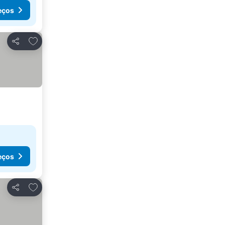
eços
Adicionar aos favoritos
Partilhar
eços
Adicionar aos favoritos
Partilhar