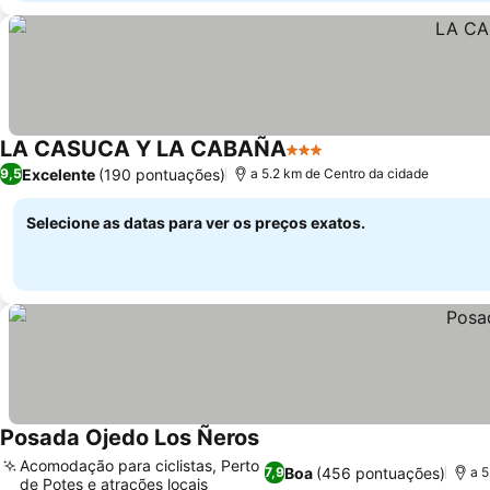
LA CASUCA Y LA CABAÑA
3 Estrelas
Excelente
(190 pontuações)
9,5
a 5.2 km de Centro da cidade
Selecione as datas para ver os preços exatos.
Posada Ojedo Los Ñeros
Acomodação para ciclistas, Perto
Boa
(456 pontuações)
7,9
a 5
de Potes e atrações locais