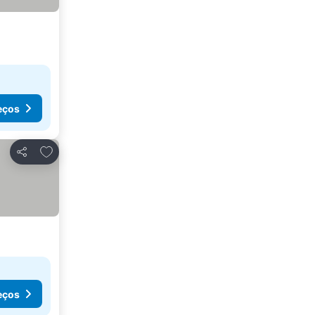
eços
Adicionar aos favoritos
Partilhar
eços