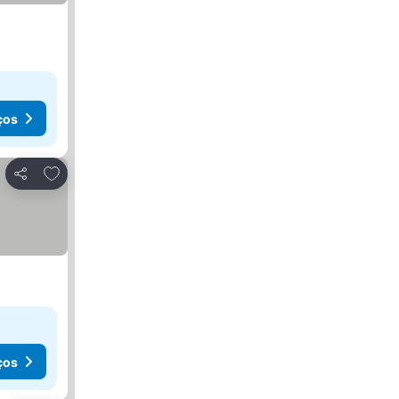
ços
Adicionar aos favoritos
Partilhar
ços