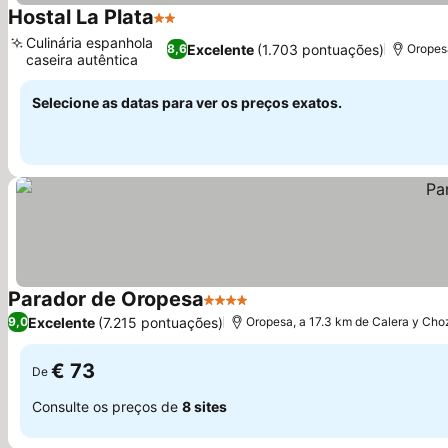
Hostal La Plata
2 Estrelas
Culinária espanhola
Excelente
(1.703 pontuações)
8,6
Oropes
caseira autêntica
Selecione as datas para ver os preços exatos.
Parador de Oropesa
4 Estrelas
Excelente
(7.215 pontuações)
9,0
Oropesa, a 17.3 km de Calera y Cho
€ 73
De
Consulte os preços de
8 sites