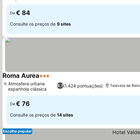
€ 84
De
Consulte os preços de
9 sites
Roma Aurea
3 Estrelas
Atmosfera urbana
(1.424 pontuações)
6,7
Talavera da Rein
espanhola clássica
€ 76
De
Consulte os preços de
14 sites
Escolha popular