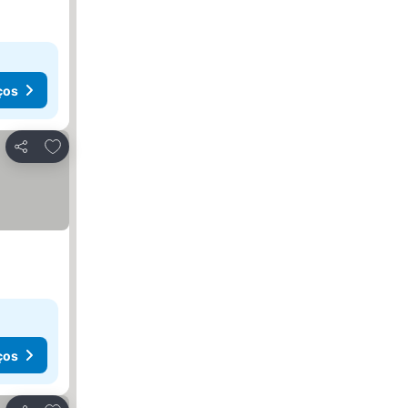
ços
Adicionar aos favoritos
Partilhar
ços