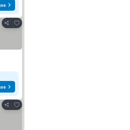
ços
Adicionar aos favoritos
Partilhar
ços
Adicionar aos favoritos
Partilhar