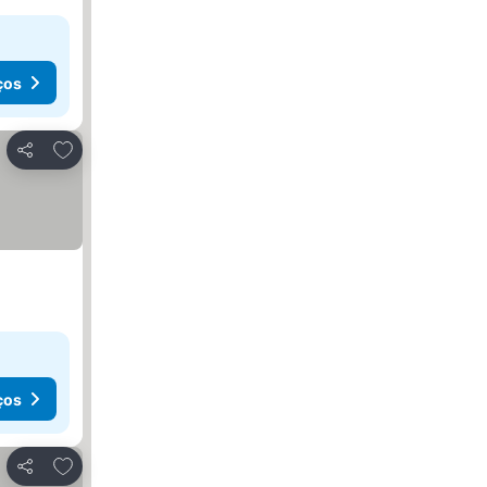
ços
Adicionar aos favoritos
Partilhar
ços
Adicionar aos favoritos
Partilhar