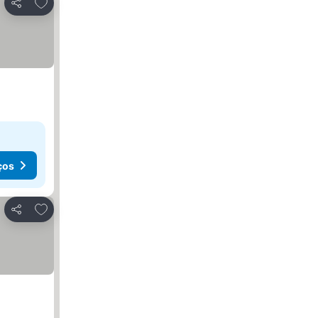
Adicionar aos favoritos
Partilhar
ços
Adicionar aos favoritos
Partilhar