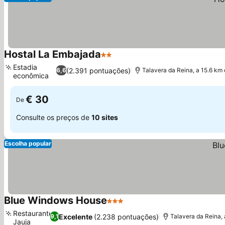
Hostal La Embajada
2 Estrelas
Estadia
(2.391 pontuações)
6,6
Talavera da Reina, a 15.6 km
econômica
€ 30
De
Consulte os preços de
10 sites
Escolha popular
Blue Windows House
3 Estrelas
Restaurante
Excelente
(2.238 pontuações)
9,1
Talavera da Reina,
Jauja