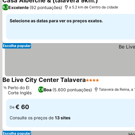
Casa Alberche & (talavera 9km.)
Excelente
(92 pontuações)
9,3
a 5.2 km de Centro da cidade
Selecione as datas para ver os preços exatos.
Escolha popular
Be Live City Center Talavera
4 Estrelas
Perto do El
Boa
(5.600 pontuações)
7,8
Talavera da Reina, a
Corte Inglés
€ 60
De
Consulte os preços de
13 sites
Escolha popular