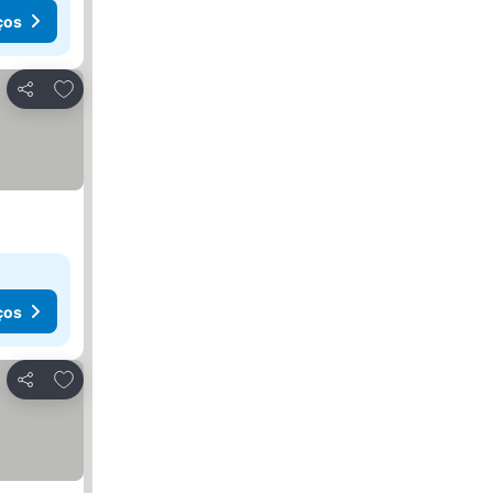
ços
Adicionar aos favoritos
Partilhar
ços
Adicionar aos favoritos
Partilhar