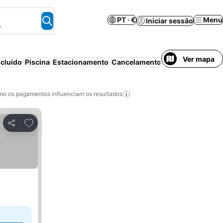
PT · €
Menu
Iniciar sessão
.
Ver mapa
cluído
Piscina
Estacionamento
Cancelamento gratuito
o os pagamentos influenciam os resultados
Adicionar aos favoritos
Partilhar