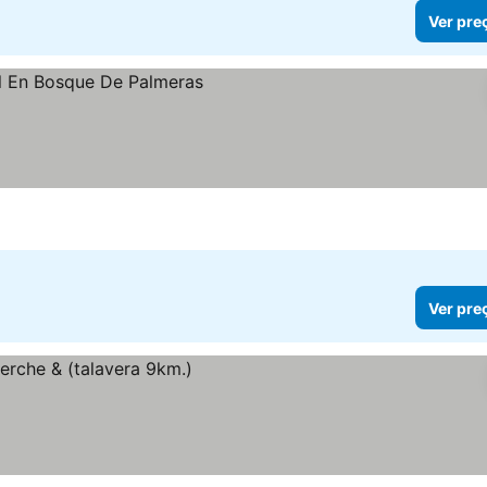
Ver pre
Ver pre